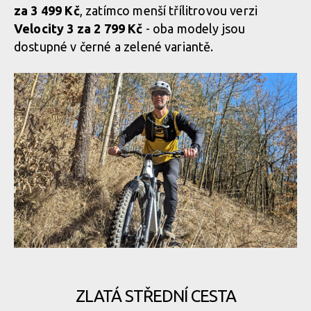
za 3 499 Kč
, zatímco menší třílitrovou verzi
Osprey Escapist Velocity 6
Osprey Escapist Velocity 6
Velocity 3 za 2 799 Kč
- oba modely jsou
dostupné v černé a zelené variantě.
Osprey Escapist Velocity 6
Osprey Escapist Velocity 6
Osprey Escapist Velocity 6
Osprey Escapist Velocity 6
Osprey Escapist Velocity 6
Osprey Escapist Velocity 6
Osprey Escapist Velocity 6
Osprey Escapist Velocity 6
ZLATÁ STŘEDNÍ CESTA