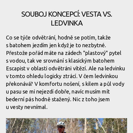
SOUBOJ KONCEPCÍ: VESTA VS.
Osprey Escapist Velocity 6
LEDVINKA
Co se týče odvětrání, hodně se potím, takže
Osprey Escapist Velocity 6
s batohem jezdím jen když je to nezbytné.
Přestože pořád máte na zádech "plastový" pytel
Osprey Escapist Velocity 6
s vodou, tak ve srovnání s klasickým batohem
Escapist v oblasti odvětráni vítězí. Ale na ledvinku
v tomto ohledu logicky ztrácí. V čem ledvinkou
Osprey Escapist Velocity 6
překonává? V komfortu nošení, s kilem a půl vody
u pasu se mi nejezdí dobře, navíc musím mít
bederní pás hodně stažený. Nic z toho jsem
Osprey Escapist Velocity 6
u vesty nevnímal.
Osprey Escapist Velocity 6