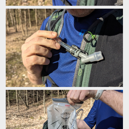
Osprey Escapist Velocity 6
Osprey Escapist Velocity 6
Osprey Escapist Velocity 6
Osprey Escapist Velocity 6
Osprey Escapist Velocity 6
Osprey Escapist Velocity 6
Osprey Escapist Velocity 6
Osprey Escapist Velocity 6
Osprey Escapist Velocity 6
Osprey Escapist Velocity 6
Osprey Escapist Velocity 6
Osprey Escapist Velocity 6
Osprey Escapist Velocity 6
Osprey Escapist Velocity 6