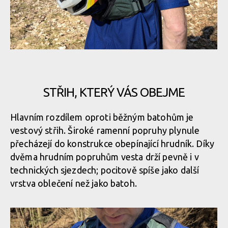
Osprey Escapist Velocity 6
Osprey Escapist Velocity 6
Osprey Escapist Velocity 6
STŘIH, KTERÝ VÁS OBEJME
Osprey Escapist Velocity 6
Hlavním rozdílem oproti běžným batohům je
vestový střih. Široké ramenní popruhy plynule
Osprey Escapist Velocity 6
přecházejí do konstrukce obepínající hrudník. Díky
dvěma hrudním popruhům vesta drží pevně i v
technických sjezdech; pocitově spíše jako další
Osprey Escapist Velocity 6
vrstva oblečení než jako batoh.
Osprey Escapist Velocity 6