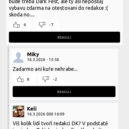
bude treba Dark Fest, ale ty asi neposilaj
vybavu zdarma na otestovani do redakce :(
skoda no....
4
-7
REAGUJ
Miky
16.3.2026 - 15:56
Zadarmo ani kuře nehrabe...
6
-2
REAGUJ
Keli
16.3.2026 000 16:09
Víš kolik lidí tvoří redakci DK? V podstatě