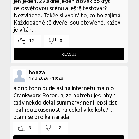
jen jeden. Zvládne jeden člověk pokrýt
celosvětovou scénu a ještě testovat?
Nezvládne. Takže si vybírá to, co ho zajímá.
Každopádně tě dveře jsou otevřené, každý
je vítán...
12
0
REAGUJ
honza
17.3.2026 - 10:28
a ono toho bude asi na internetu malo o
Crankworx Rotorua, ze potrebujes, aby ti
tady nekdo delal summary? neni lepsi cist
realnou zkusenost na cokoliv ke kolu? ...
ptam se pro kamarada
9
-2