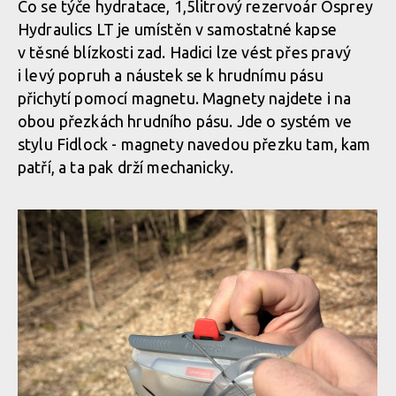
Co se týče hydratace, 1,5litrový rezervoár Osprey
Osprey Escapist Velocity 6
Hydraulics LT je umístěn v samostatné kapse
Osprey Escapist Velocity 6
v těsné blízkosti zad. Hadici lze vést přes pravý
i levý popruh a náustek se k hrudnímu pásu
Osprey Escapist Velocity 6
přichytí pomocí magnetu. Magnety najdete i na
Osprey Escapist Velocity 6
obou přezkách hrudního pásu. Jde o systém ve
Osprey Escapist Velocity 6
stylu Fidlock - magnety navedou přezku tam, kam
Osprey Escapist Velocity 6
patří, a ta pak drží mechanicky.
Osprey Escapist Velocity 6
Osprey Escapist Velocity 6
Osprey Escapist Velocity 6
Osprey Escapist Velocity 6