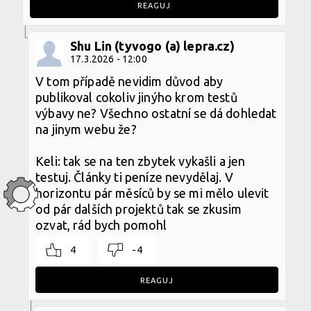
REAGUJ
Shu Lin (tyvogo (a) lepra.cz)
17.3.2026 - 12:00
V tom případě nevidim důvod aby
publikoval cokoliv jinýho krom testů
výbavy ne? Všechno ostatní se dá dohledat
na jinym webu že?
Keli: tak se na ten zbytek vykašli a jen
testuj. Články ti peníze nevydělaj. V
horizontu pár měsíců by se mi mělo ulevit
od pár dalších projektů tak se zkusim
ozvat, rád bych pomohl
4
-4
REAGUJ