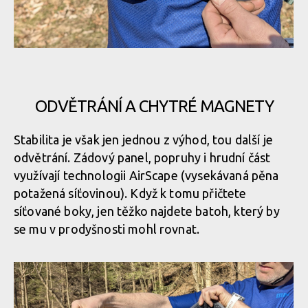
Osprey Escapist Velocity 6
Osprey Escapist Velocity 6
Osprey Escapist Velocity 6
ODVĚTRÁNÍ A CHYTRÉ MAGNETY
Osprey Escapist Velocity 6
Osprey Escapist Velocity 6
Stabilita je však jen jednou z výhod, tou další je
odvětrání. Zádový panel, popruhy i hrudní část
Osprey Escapist Velocity 6
Osprey Escapist Velocity 6
využívají technologii AirScape (vysekávaná pěna
potažená síťovinou). Když k tomu přičtete
síťované boky, jen těžko najdete batoh, který by
Osprey Escapist Velocity 6
Osprey Escapist Velocity 6
se mu v prodyšnosti mohl rovnat.
Osprey Escapist Velocity 6
Osprey Escapist Velocity 6