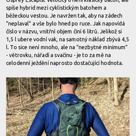
Osprey Escapist Velocity 6
spíše hybrid mezi cyklistickým batohem a
Osprey Escapist Velocity 6
běžeckou vestou. Je navržen tak, aby na zádech
"neplaval" a vše bylo hned po ruce. Jak napovídá
Osprey Escapist Velocity 6
číslo v názvu, vnitřní objem činí 6 litrů. Jelikož si
Osprey Escapist Velocity 6
1,5 l ubere vodní vak, na samotný náklad zbývá 4,5
l. To sice není mnoho, ale na "nezbytné minimum"
Osprey Escapist Velocity 6
Osprey Escapist Velocity 6
- větrovku, nářadí a svačinu - je to za mě na
celodenní ježdění naprosto dostačující hodnota.
Osprey Escapist Velocity 6
Osprey Escapist Velocity 6
Osprey Escapist Velocity 6