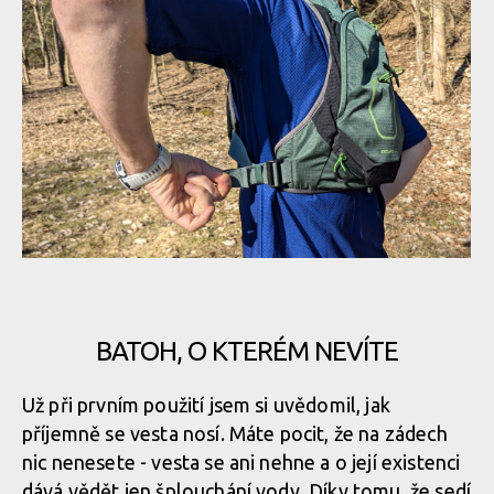
Osprey Escapist Velocity 6
Osprey Escapist Velocity 6
Osprey Escapist Velocity 6
Osprey Escapist Velocity 6
Osprey Escapist Velocity 6
Osprey Escapist Velocity 6
BATOH, O KTERÉM NEVÍTE
Osprey Escapist Velocity 6
Už při prvním použití jsem si uvědomil, jak
Osprey Escapist Velocity 6
příjemně se vesta nosí. Máte pocit, že na zádech
Osprey Escapist Velocity 6
nic nenesete - vesta se ani nehne a o její existenci
dává vědět jen šplouchání vody. Díky tomu, že sedí