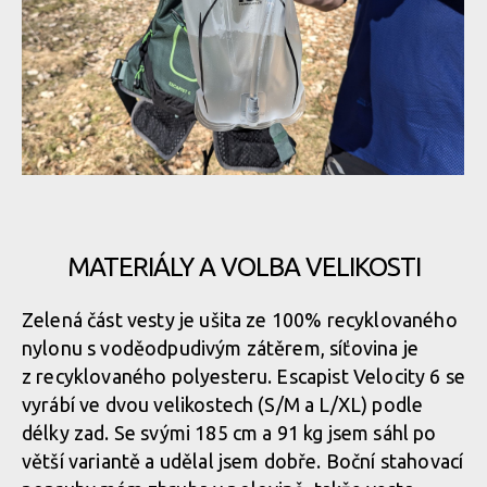
Osprey Escapist Velocity 6
Osprey Escapist Velocity 6
Osprey Escapist Velocity 6
Osprey Escapist Velocity 6
Osprey Escapist Velocity 6
Osprey Escapist Velocity 6
Osprey Escapist Velocity 6
Osprey Escapist Velocity 6
MATERIÁLY A VOLBA VELIKOSTI
Osprey Escapist Velocity 6
Zelená část vesty je ušita ze 100% recyklovaného
Osprey Escapist Velocity 6
nylonu s voděodpudivým zátěrem, síťovina je
Osprey Escapist Velocity 6
z recyklovaného polyesteru. Escapist Velocity 6 se
vyrábí ve dvou velikostech (S/M a L/XL) podle
Osprey Escapist Velocity 6
délky zad. Se svými 185 cm a 91 kg jsem sáhl po
Osprey Escapist Velocity 6
větší variantě a udělal jsem dobře. Boční stahovací