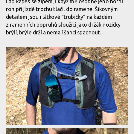
i do kapes se zipem, i když mě osobně jeho horní
roh při jízdě trochu tlačil do ramene. Šikovným
detailem jsou i látkové "trubičky" na každém
z ramenních popruhů sloužící jako držák nožičky
brýlí, brýle drží a nemají šanci spadnout.
Osprey Escapist Velocity 6