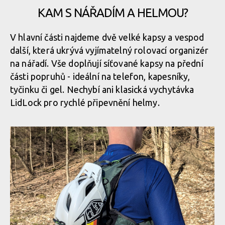
Osprey Escapist Velocity 6
KAM S NÁŘADÍM A HELMOU?
Osprey Escapist Velocity 6
V hlavní části najdeme dvě velké kapsy a vespod
Osprey Escapist Velocity 6
další, která ukrývá vyjímatelný rolovací organizér
Osprey Escapist Velocity 6
na nářadí. Vše doplňují síťované kapsy na přední
části popruhů - ideální na telefon, kapesníky,
Osprey Escapist Velocity 6
tyčinku či gel. Nechybí ani klasická vychytávka
Osprey Escapist Velocity 6
LidLock pro rychlé připevnění helmy.
Osprey Escapist Velocity 6
Osprey Escapist Velocity 6
Osprey Escapist Velocity 6
Osprey Escapist Velocity 6