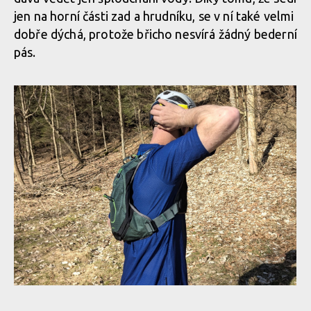
Osprey Escapist Velocity 6
jen na horní části zad a hrudníku, se v ní také velmi
Osprey Escapist Velocity 6
dobře dýchá, protože břicho nesvírá žádný bederní
pás.
Osprey Escapist Velocity 6
Osprey Escapist Velocity 6
Osprey Escapist Velocity 6
Osprey Escapist Velocity 6
Osprey Escapist Velocity 6
Osprey Escapist Velocity 6
Osprey Escapist Velocity 6