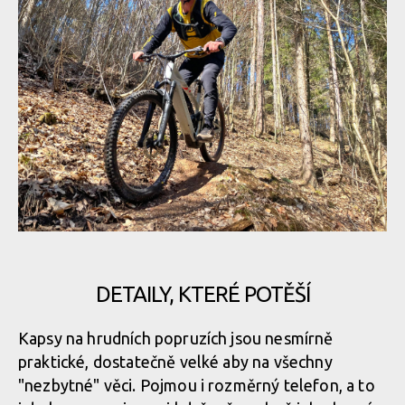
Osprey Escapist Velocity 6
Osprey Escapist Velocity 6
DETAILY, KTERÉ POTĚŠÍ
Kapsy na hrudních popruzích jsou nesmírně
praktické, dostatečně velké aby na všechny
"nezbytné" věci. Pojmou i rozměrný telefon, a to