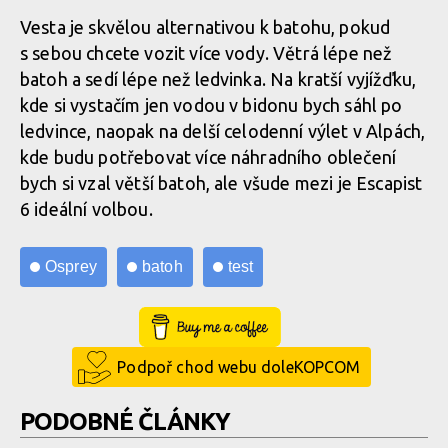
Osprey Escapist Velocity 6
Vesta je skvělou alternativou k batohu, pokud
s sebou chcete vozit více vody. Větrá lépe než
batoh a sedí lépe než ledvinka. Na kratší vyjížďku,
Osprey Escapist Velocity 6
kde si vystačím jen vodou v bidonu bych sáhl po
ledvince, naopak na delší celodenní výlet v Alpách,
kde budu potřebovat více náhradního oblečení
bych si vzal větší batoh, ale všude mezi je Escapist
6 ideální volbou.
Osprey
batoh
test
Buy Me a Coffee
Podpoř chod webu doleKOPCOM
PODOBNÉ ČLÁNKY