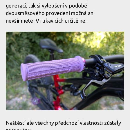
generací, tak si vylepšení v podobě
dvousměsového provedení možná ani
nevšimnete. V rukavicích určitě ne.
Test: gripy Peatys Monarch Pro - i přes dvousměsovou
konstrukci první generaci zásadně nepřevyšují
Naštěstí ale všechny předchozí vlastnosti zůstaly