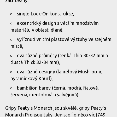
zachovány:
single Lock-On konstrukce,
excentrický design s větším množstvím
materiálu v oblasti dlaně,
vyříznutí vnitřní plastové výztuhy ve stejném
místě,
dva různé průměry (tenká Thin 30-32 mm a
tlustá Thick 32-34 mm),
dva různé designy (lamelový Mushroom,
pyramidkový Knurl),
bambilion barev (černá, modrá, fialová,
červená, mentolová a šalvějová).
Gripy Peaty's Monarch jsou skvělé, gripy Peaty's
Monarch Pro jsou taky. Jen stojí o něco víc (749