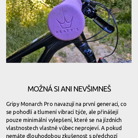
konstrukci první generaci zásadně nepřevyšují
Test: gripy Peatys Monarch Pro - i přes dvousměsovou
konstrukci první generaci zásadně nepřevyšují
Test: gripy Peatys Monarch Pro - i přes dvousměsovou
konstrukci první generaci zásadně nepřevyšují
Test: gripy Peatys Monarch Pro - i přes dvousměsovou
konstrukci první generaci zásadně nepřevyšují
Test: gripy Peatys Monarch Pro - i přes dvousměsovou
konstrukci první generaci zásadně nepřevyšují
MOŽNÁ SI ANI NEVŠIMNEŠ
Test: gripy Peatys Monarch Pro - i přes dvousměsovou
Gripy Monarch Pro navazují na první generaci, co
konstrukci první generaci zásadně nepřevyšují
se pohodlí a tlumení vibrací týče, ale přinášejí
pouze minimální vylepšení, které se na jízdních
vlastnostech vlastně vůbec neprojeví. A pokud
Test: gripy Peatys Monarch Pro - i přes dvousměsovou
nemáte dlouhodobou zkušenost s předchozí
konstrukci první generaci zásadně nepřevyšují