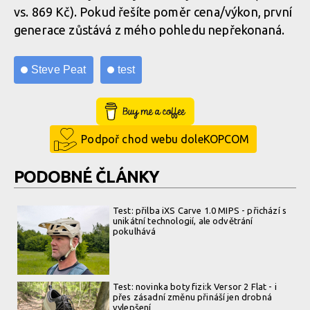
vs. 869 Kč). Pokud řešíte poměr cena/výkon, první
generace zůstává z mého pohledu nepřekonaná.
Steve Peat
test
Buy Me a Coffee
Podpoř chod webu doleKOPCOM
PODOBNÉ ČLÁNKY
Test: přilba iXS Carve 1.0 MIPS - přichází s
unikátní technologií, ale odvětrání
pokulhává
Test: novinka boty fizi:k Versor 2 Flat - i
přes zásadní změnu přináší jen drobná
vylepšení