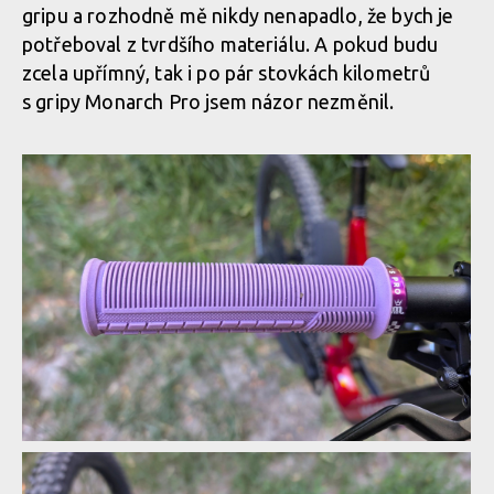
Test: gripy Peatys Monarch Pro - i přes dvousměsovou
gripu a rozhodně mě nikdy nenapadlo, že bych je
konstrukci první generaci zásadně nepřevyšují
potřeboval z tvrdšího materiálu. A pokud budu
zcela upřímný, tak i po pár stovkách kilometrů
s gripy Monarch Pro jsem názor nezměnil.
Test: gripy Peatys Monarch Pro - i přes dvousměsovou
konstrukci první generaci zásadně nepřevyšují
Test: gripy Peatys Monarch Pro - i přes dvousměsovou
konstrukci první generaci zásadně nepřevyšují