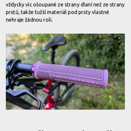
vždycky víc ošoupané ze strany dlaní než ze strany
prstů, takže tužší materiál pod prsty vlastně
nehraje žádnou roli.
Test: gripy Peatys Monarch Pro - i přes dvousměsovou
konstrukci první generaci zásadně nepřevyšují
Test: gripy Peatys Monarch Pro - i přes dvousměsovou
konstrukci první generaci zásadně nepřevyšují