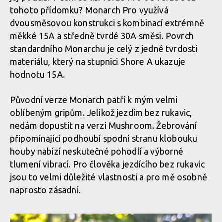
tohoto přídomku? Monarch Pro využívá
dvousměsovou konstrukci s kombinací extrémně
měkké 15A a středně tvrdé 30A směsi. Povrch
standardního Monarchu je celý z jedné tvrdosti
materiálu, který na stupnici Shore A ukazuje
hodnotu 15A.
Původní verze Monarch patří k mým velmi
oblíbeným gripům. Jelikož jezdím bez rukavic,
nedám dopustit na verzi Mushroom. Žebrování
připomínající
podhoubí
spodní stranu klobouku
houby nabízí neskutečné pohodlí a výborné
tlumení vibrací. Pro člověka jezdícího bez rukavic
jsou to velmi důležité vlastnosti a pro mě osobně
naprosto zásadní.