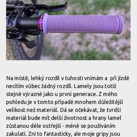
Test: gripy Peatys Monarch Pro - i přes dvousměsovou
konstrukci první generaci zásadně nepřevyšují
Test: gripy Peatys Monarch Pro - i přes dvousměsovou
konstrukci první generaci zásadně nepřevyšují
Test: gripy Peatys Monarch Pro - i přes dvousměsovou
konstrukci první generaci zásadně nepřevyšují
Na místě, lehký rozdíl v tuhosti vnímám a při jízdě
necítím vůbec žádný rozdíl. Lamely jsou totiž
Test: gripy Peatys Monarch Pro - i přes dvousměsovou
konstrukci první generaci zásadně nepřevyšují
stejně výrazné jako u první generace. Z mého
Test: gripy Peatys Monarch Pro - i přes dvousměsovou
pohledu je v tomto případě mnohem důležitější
konstrukci první generaci zásadně nepřevyšují
velikost než materiál. Dá se očekávat, že tvrdší
materiál bude mít delší životnost a hrany lamel
zůstanou déle ostřejší - méně se používáním
Test: gripy Peatys Monarch Pro - i přes dvousměsovou
zakulatí. Zní to fantasticky, ale moje gripy jsou
konstrukci první generaci zásadně nepřevyšují