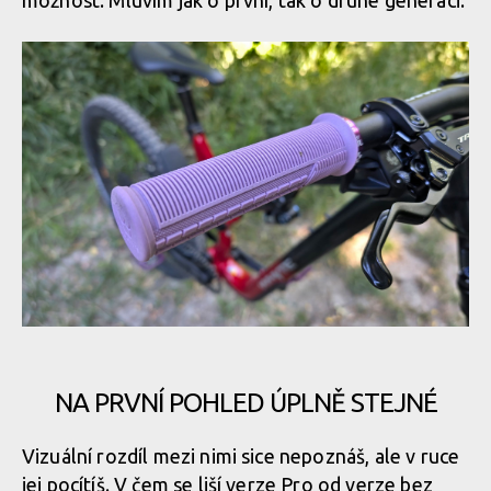
možnost. Mluvím jak o první, tak o druhé generaci.
NA PRVNÍ POHLED ÚPLNĚ STEJNÉ
Vizuální rozdíl mezi nimi sice nepoznáš, ale v ruce
jej pocítíš. V čem se liší verze Pro od verze bez