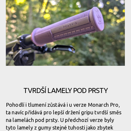
Test: gripy Peatys Monarch Pro - i přes dvousměsovou
konstrukci první generaci zásadně nepřevyšují
TVRDŠÍ LAMELY POD PRSTY
Test: gripy Peatys Monarch Pro - i přes dvousměsovou
Pohodlí i tlumení zůstává i u verze Monarch Pro,
konstrukci první generaci zásadně nepřevyšují
ta navíc přidává pro lepší držení gripu tvrdší směs
na lamelách pod prsty. U předchozí verze byly
tyto lamely z gumy stejné tuhosti jako zbytek