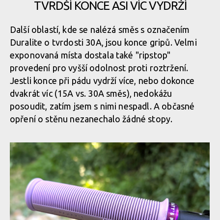
TVRDŠÍ KONCE ASI VÍC VYDRŽÍ
Test: gripy Peatys Monarch Pro - i přes dvousměsovou
Další oblastí, kde se nalézá směs s označením
konstrukci první generaci zásadně nepřevyšují
Duralite o tvrdosti 30A, jsou konce gripů. Velmi
exponovaná místa dostala také "ripstop"
provedení pro vyšší odolnost proti roztržení.
Test: gripy Peatys Monarch Pro - i přes dvousměsovou
Jestli konce při pádu vydrží více, nebo dokonce
konstrukci první generaci zásadně nepřevyšují
dvakrát víc (15A vs. 30A směs), nedokážu
posoudit, zatím jsem s nimi nespadl. A občasné
opření o stěnu nezanechalo žádné stopy.
Test: gripy Peatys Monarch Pro - i přes dvousměsovou
konstrukci první generaci zásadně nepřevyšují