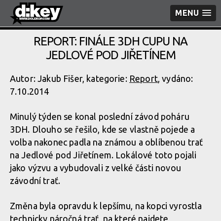
MENU
REPORT: FINÁLE 3DH CUPU NA
JEDLOVÉ POD JIŘETÍNEM
Autor: Jakub Fišer, kategorie:
Report
, vydáno:
7.10.2014
Minulý týden se konal poslední závod poháru
3DH. Dlouho se řešilo, kde se vlastně pojede a
volba nakonec padla na známou a oblíbenou trať
na Jedlové pod Jiřetínem. Lokálové toto pojali
jako výzvu a vybudovali z velké části novou
závodní trať.
Změna byla opravdu k lepšímu, na kopci vyrostla
technicky náročná trať, na které najdete