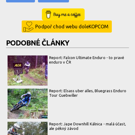
Buy Me a Coffee
Podpoř chod webu doleKOPCOM
PODOBNÉ ČLÁNKY
Report: Falcon Ultimate Enduro - to pravé
enduro v ČR
Report: Elsass uber alles, Bluegrass Enduro
Tour Guebwiller
Report: Jape Downhill Kálnica - malá účast,
ale pěkný závod