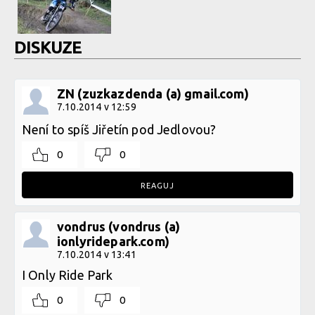
DISKUZE
ZN (zuzkazdenda (a) gmail.com)
7.10.2014 v 12:59
Není to spíš Jiřetín pod Jedlovou?
0
0
REAGUJ
vondrus (vondrus (a)
ionlyridepark.com)
7.10.2014 v 13:41
I Only Ride Park
0
0