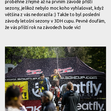
proběhne zřejmě až na prvním závodě příští
sezony, jelikož nebylo moc koho vyhlašovat, když
většina z vás nedorazila :) Takže to byl poslední
závody letošní sezony v 3DH cupu. Pevně doufám,
že vás příští rok na závodech bude víc!