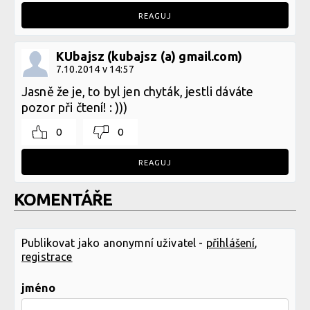
REAGUJ
KUbajsz (kubajsz (a) gmail.com)
7.10.2014 v 14:57
Jasně že je, to byl jen chyták, jestli dáváte
pozor při čtení! : )))
0
0
REAGUJ
KOMENTÁŘE
Publikovat jako anonymní uživatel -
přihlášení
,
registrace
jméno