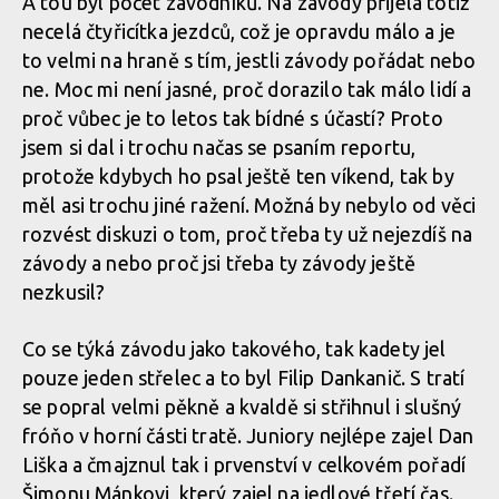
A tou byl počet závodníků. Na závody přijela totiž
necelá čtyřicítka jezdců, což je opravdu málo a je
to velmi na hraně s tím, jestli závody pořádat nebo
ne. Moc mi není jasné, proč dorazilo tak málo lidí a
proč vůbec je to letos tak bídné s účastí? Proto
jsem si dal i trochu načas se psaním reportu,
protože kdybych ho psal ještě ten víkend, tak by
měl asi trochu jiné ražení. Možná by nebylo od věci
rozvést diskuzi o tom, proč třeba ty už nejezdíš na
závody a nebo proč jsi třeba ty závody ještě
nezkusil?
Co se týká závodu jako takového, tak kadety jel
pouze jeden střelec a to byl Filip Dankanič. S tratí
se popral velmi pěkně a kvaldě si střihnul i slušný
fróňo v horní části tratě. Juniory nejlépe zajel Dan
Liška a čmajznul tak i prvenství v celkovém pořadí
Šimonu Mánkovi, který zajel na jedlové třetí čas.