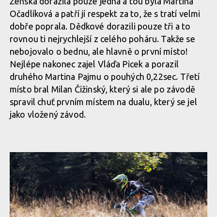
Ženská dorazila pouze jedna a tou byla Martina
Očadlíková a patří jí respekt za to, že s tratí velmi
dobře poprala. Dědkové dorazili pouze tři a to
rovnou ti nejrychlejší z celého poháru. Takže se
nebojovalo o bednu, ale hlavně o první místo!
Nejlépe nakonec zajel Vláďa Picek a porazil
druhého Martina Pajmu o pouhých 0,22sec. Třetí
místo bral Milan Čižinský, který si ale po závodě
spravil chuť prvním místem na dualu, který se jel
jako vložený závod.