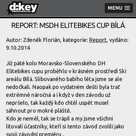
MENU
REPORT: MSDH ELITEBIKES CUP BÍLÁ
Autor: Zdeněk Florián, kategorie:
Report
, vydáno:
9.10.2014
Již páté kolo Moravsko-Slovenského DH
Elitebikes cupu proběhlo v krásném prostředí Ski
areálu Bílá. Slibovaného babího léta jsme se ale
nedočkali. Naopak po vydatném dešti byla trať
extrémně náročná a i když v den závodu už
nepršelo, tak každý kdo chtěl uspět musel
sáhnout pro mokré pláště.
Kdo je neměl, tak se trápil a my jsme všichni
litovali účastníky, kteří si tento závod zvolili jako
svoji závodní premiéru .