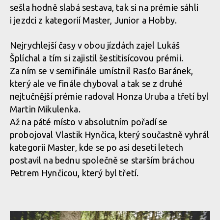
sešla hodně slabá sestava, tak si na prémie sáhli
i jezdci z kategorií Master, Junior a Hobby.
Nejrychlejší časy v obou jízdách zajel Lukáš
Šplíchal a tím si zajistil šestitisícovou prémii.
Za ním se v semifinále umístnil Rasťo Baránek,
který ale ve finále chyboval a tak se z druhé
nejtučnější prémie radoval Honza Uruba a třetí byl
Martin Mikulenka.
Až na páté místo v absolutním pořadí se
probojoval Vlastik Hynčica, který součastně vyhrál
kategorii Master, kde se po asi deseti letech
postavil na bednu společně se starším bráchou
Petrem Hynčicou, který byl třetí.