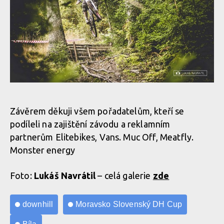
Závěrem děkuji všem pořadatelům, kteří se
podíleli na zajištění závodu a reklamním
partnerům Elitebikes, Vans. Muc Off, Meatfly.
Monster energy
Foto:
Lukáš Navrátil
– celá galerie
zde
downhill
Moravsko Slovenský DH Cup