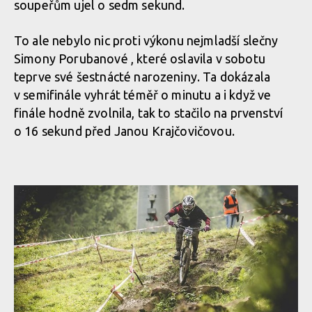
soupeřům ujel o sedm sekund.
To ale nebylo nic proti výkonu nejmladší slečny
Simony Porubanové , které oslavila v sobotu
teprve své šestnácté narozeniny. Ta dokázala
v semifinále vyhrát téměř o minutu a i když ve
finále hodně zvolnila, tak to stačilo na prvenství
o 16 sekund před Janou Krajčovičovou.