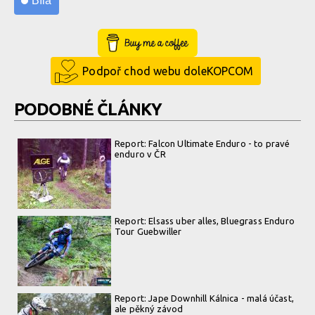
Bíla
Buy Me a Coffee
Podpoř chod webu doleKOPCOM
PODOBNÉ ČLÁNKY
Report: Falcon Ultimate Enduro - to pravé
enduro v ČR
Report: Elsass uber alles, Bluegrass Enduro
Tour Guebwiller
Report: Jape Downhill Kálnica - malá účast,
ale pěkný závod