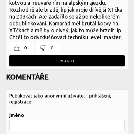
kotvou a neuvařením na alpským sjezdu.
Rozhodně ale brzděj líp jak moje dřívější XTčka
na 203kách. Ale zadařilo se až po několikerém
odbublinkování. Kamarád měl brutál kotvy na
XTčkách a mě bylo divný, jak to může brzdit líp.
Chtěl to odvzdušňovací techniku level: master.
0
0
REAGUJ
KOMENTÁŘE
Publikovat jako anonymní uživatel -
přihlášení
,
registrace
jméno