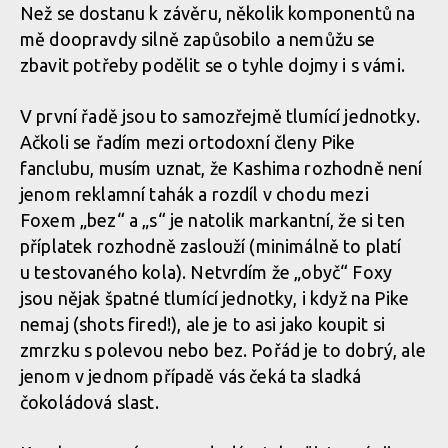
Než se dostanu k závěru, několik komponentů na
mě doopravdy silně zapůsobilo a nemůžu se
zbavit potřeby podělit se o tyhle dojmy i s vámi.
V první řadě jsou to samozřejmě tlumící jednotky.
Ačkoli se řadím mezi ortodoxní členy Pike
fanclubu, musím uznat, že Kashima rozhodně není
jenom reklamní tahák a rozdíl v chodu mezi
Foxem „bez“ a „s“ je natolik markantní, že si ten
příplatek rozhodně zaslouží (minimálně to platí
u testovaného kola). Netvrdím že „obyč“ Foxy
jsou nějak špatné tlumící jednotky, i když na Pike
nemaj (shots fired!), ale je to asi jako koupit si
zmrzku s polevou nebo bez. Pořád je to dobrý, ale
jenom v jednom případě vás čeká ta sladká
čokoládová slast.