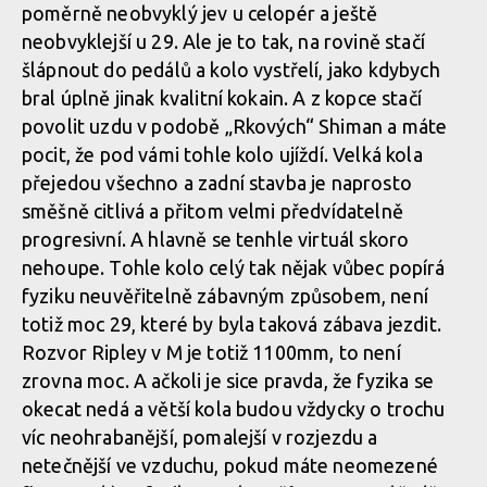
poměrně neobvyklý jev u celopér a ještě
neobvyklejší u 29. Ale je to tak, na rovině stačí
šlápnout do pedálů a kolo vystřelí, jako kdybych
bral úplně jinak kvalitní kokain. A z kopce stačí
povolit uzdu v podobě „Rkových“ Shiman a máte
pocit, že pod vámi tohle kolo ujíždí. Velká kola
přejedou všechno a zadní stavba je naprosto
směšně citlivá a přitom velmi předvídatelně
progresivní. A hlavně se tenhle virtuál skoro
nehoupe. Tohle kolo celý tak nějak vůbec popírá
fyziku neuvěřitelně zábavným způsobem, není
totiž moc 29, které by byla taková zábava jezdit.
Rozvor Ripley v M je totiž 1100mm, to není
zrovna moc. A ačkoli je sice pravda, že fyzika se
okecat nedá a větší kola budou vždycky o trochu
víc neohrabanější, pomalejší v rozjezdu a
netečnější ve vzduchu, pokud máte neomezené