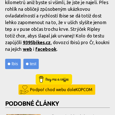
kilometrů aniž byste si všimli, že jste je najeli. Přes
rohlík na obličeji způsobeným ukázkovou
ovladatelností a rychlostí Ibise se dá totiž dost
lehko zapomenout na to, že v uších slyšíte jenom
tep a v puse občas trochu krve. Strýček Ripley
totiž chce, abys šlapal jak urvanej! Kolo do testu
zapůjčili
9395bikes.cz
, dovozci Ibisů pro Čr, koukni
na jejich
web
i
facebook
.
Ibis
test
Buy Me a Coffee
Podpoř chod webu doleKOPCOM
PODOBNÉ ČLÁNKY