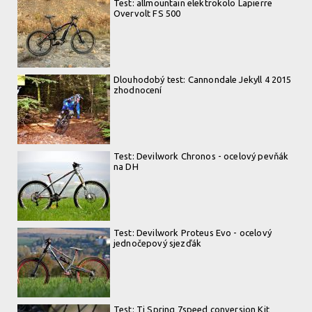
Test: allmountain elektrokolo Lapierre
Overvolt FS 500
Dlouhodobý test: Cannondale Jekyll 4 2015
zhodnocení
Test: Devilwork Chronos - ocelový pevňák
na DH
Test: Devilwork Proteus Evo - ocelový
jednočepový sjezďák
Test: Ti Spring 7speed conversion Kit