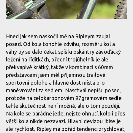
Hned jak sem naskočil mě na Ripleym zaujal
posed. Od kola tohohle zdvihu, rozměru kol a
váhy by se dalo čekat spíš kroskántry závoďácký
ležení na řídítkách, přední trojúhelník je ale
překvapivě krátký, takže v kombinaci s 60mm
představcem jsem měl příjemnou trailově
sportovní polohu a hlavně dost místa pro
manévrování za sedlem. Naschvál nepíšu posed,
protože na celokarbonovém 97gramovém sedle
tahle skutečnost není možná, ale o tom později.
Na kole se parádně jede, nejste ohnutí, kolo i přes
větší kola nikde nezavazí. Hlavní devízou Ibise je
ale rychlost. Ripley má pořád tendenci zrychlovat,