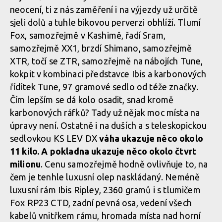
neocení, ti z nás zaměření i na výjezdy už určitě
sjeli dolů a tuhle bikovou perverzi obhlíží. Tlumí
Fox, samozřejmě v Kashimě, řadí Sram,
samozřejmě XX1, brzdí Shimano, samozřejmě
XTR, točí se ZTR, samozřejmě na nábojích Tune,
kokpit v kombinaci představce Ibis a karbonových
řídítek Tune, 97 gramové sedlo od téže značky.
Čím lepším se dá kolo osadit, snad kromě
karbonových ráfků? Tady už nějak moc místa na
úpravy není. Ostatně i na duších a s teleskopickou
sedlovkou KS LEV DX
váha ukazuje něco okolo
11 kilo. A pokladna ukazuje něco okolo čtvrt
milionu
. Cenu samozřejmě hodně ovlivňuje to, na
čem je tenhle luxusní olep naskládaný. Neméně
luxusní rám Ibis Ripley, 2360 gramů i s tlumičem
Fox RP23 CTD, zadní pevná osa, vedení všech
kabelů vnitřkem rámu, hromada místa nad horní