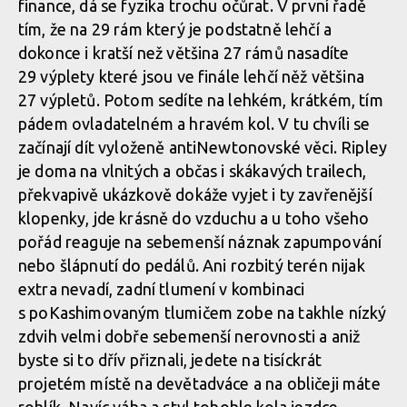
finance, dá se fyzika trochu očůrat. V první řadě
tím, že na 29 rám který je podstatně lehčí a
dokonce i kratší než většina 27 rámů nasadíte
29 výplety které jsou ve finále lehčí něž většina
27 výpletů. Potom sedíte na lehkém, krátkém, tím
pádem ovladatelném a hravém kol. V tu chvíli se
začínají dít vyloženě antiNewtonovské věci. Ripley
je doma na vlnitých a občas i skákavých trailech,
překvapivě ukázkově dokáže vyjet i ty zavřenější
klopenky, jde krásně do vzduchu a u toho všeho
pořád reaguje na sebemenší náznak zapumpování
nebo šlápnutí do pedálů. Ani rozbitý terén nijak
extra nevadí, zadní tlumení v kombinaci
s poKashimovaným tlumičem zobe na takhle nízký
zdvih velmi dobře sebemenší nerovnosti a aniž
byste si to dřív přiznali, jedete na tisíckrát
projetém místě na devětadváce a na obličeji máte
rohlík. Navíc váha a styl tohohle kola jezdce