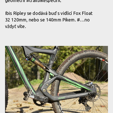
geometrii #trailbikespecific
Ibis Ripley se dodává buď s vidlicí Fox Float
32 120mm, nebo se 140mm Pikem. #…no
vždyť víte.