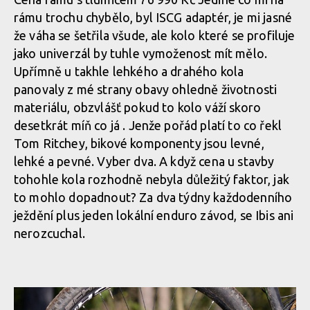
rámu trochu chybělo, byl ISCG adaptér, je mi jasné
že váha se šetřila všude, ale kolo které se profiluje
jako univerzál by tuhle vymoženost mít mělo.
Upřímně u takhle lehkého a drahého kola
panovaly z mé strany obavy ohledně životnosti
materiálu, obzvlášť pokud to kolo váží skoro
desetkrát míň co já . Jenže pořád platí to co řekl
Tom Ritchey, bikové komponenty jsou levné,
lehké a pevné. Vyber dva. A když cena u stavby
tohohle kola rozhodně nebyla důležitý faktor, jak
to mohlo dopadnout? Za dva týdny každodenního
ježdění plus jeden lokální enduro závod, se Ibis ani
nerozcuchal.