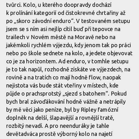
tvůrci. Kolo, u kterého doopravdy dochází
k prolínání kategorií od čistokrevné chrtařiny až
po „skoro závodní enduro“. V testovaném setupu
jsem se s ním asi nejlíp cítil buď při tepovce na
trailech v Novém městě na Moravě nebo na
jakémkoli rychlém výjezdu, kdy jenom tak po práci
nebo po škole sednete na kolo, a jedete objevovat
co je za horizontem. Ad enduro, v tomhle setupu
je to tak napůl, rozhodně získáte ve výjezdech, na
rovině a na tratích co mají hodně flow, naopak
nejistota vás bude stát vteřiny v místech, kde
půjde o prachsprotstý „sjezd s batohem“. Pokud
bych bral závoďákování hodně vážně a netrápily
by mě věci jako peníze, byl by Ripley famózní
doplněk na delší, šlapavější a rovnější tratě,
rozbitý nevadí. A pro neenduráky je tahle
devětadváca prostě výborný kolo na najetí