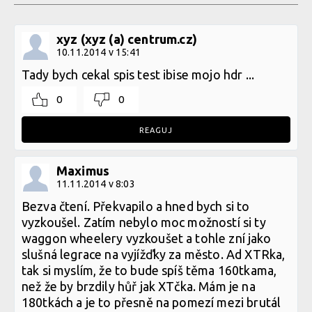
xyz (xyz (a) centrum.cz)
10.11.2014 v 15:41
Tady bych cekal spis test ibise mojo hdr ...
0
0
REAGUJ
Maximus
11.11.2014 v 8:03
Bezva čtení. Překvapilo a hned bych si to
vyzkoušel. Zatím nebylo moc možností si ty
waggon wheelery vyzkoušet a tohle zní jako
slušná legrace na vyjížďky za město. Ad XTRka,
tak si myslím, že to bude spíš těma 160tkama,
než že by brzdily hůř jak XTčka. Mám je na
180tkách a je to přesně na pomezí mezi brutál