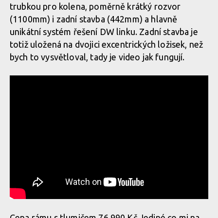
trubkou pro kolena, poměrně krátký rozvor
(1100mm) i zadní stavba (442mm) a hlavně
unikátní systém řešení DW linku. Zadní stavba je
totiž uložená na dvojici excentrických ložisek, než
bych to vysvětloval, tady je video jak fungují.
Cena rámu s tlumičem 76 990 Kč Jediné co mi na