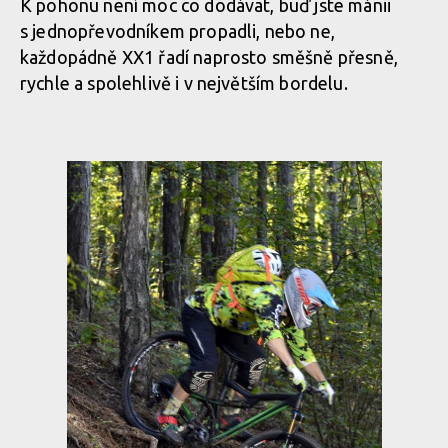
K pohonu není moc co dodávat, buď jste mánii
s jednopřevodníkem propadli, nebo ne,
každopádně XX1 řadí naprosto směšně přesně,
rychle a spolehlivě i v největším bordelu.