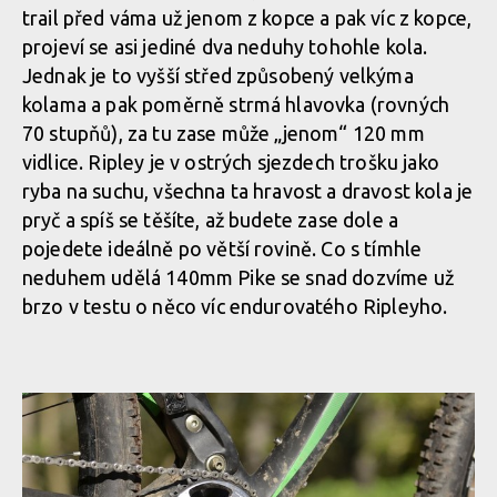
trail před váma už jenom z kopce a pak víc z kopce,
projeví se asi jediné dva neduhy tohohle kola.
Jednak je to vyšší střed způsobený velkýma
kolama a pak poměrně strmá hlavovka (rovných
70 stupňů), za tu zase může „jenom“ 120 mm
vidlice. Ripley je v ostrých sjezdech trošku jako
ryba na suchu, všechna ta hravost a dravost kola je
pryč a spíš se těšíte, až budete zase dole a
pojedete ideálně po větší rovině. Co s tímhle
neduhem udělá 140mm Pike se snad dozvíme už
brzo v testu o něco víc endurovatého Ripleyho.