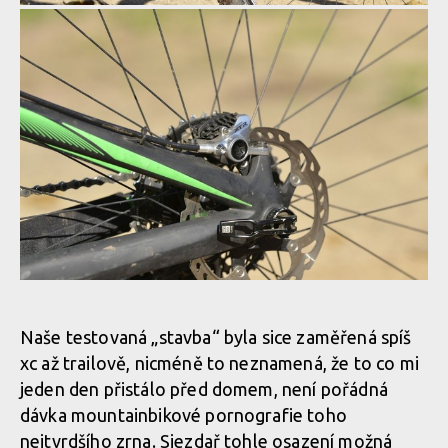
Naše testovaná „stavba“ byla sice zaměřená spíš
xc až trailově, nicméně to neznamená, že to co mi
jeden den přistálo před domem, není pořádná
dávka mountainbikové pornografie toho
nejtvrdšího zrna. Sjezdař tohle osazení možná