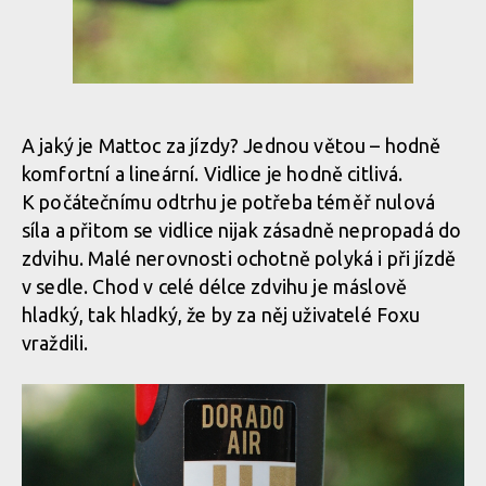
A jaký je Mattoc za jízdy? Jednou větou – hodně
komfortní a lineární. Vidlice je hodně citlivá.
K počátečnímu odtrhu je potřeba téměř nulová
síla a přitom se vidlice nijak zásadně nepropadá do
zdvihu. Malé nerovnosti ochotně polyká i při jízdě
v sedle. Chod v celé délce zdvihu je máslově
hladký, tak hladký, že by za něj uživatelé Foxu
vraždili.