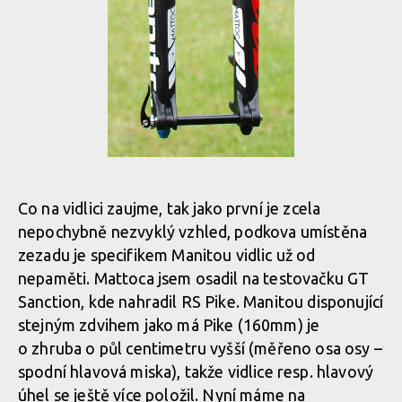
Co na vidlici zaujme, tak jako první je zcela
nepochybně nezvyklý vzhled, podkova umístěna
zezadu je specifikem Manitou vidlic už od
nepaměti. Mattoca jsem osadil na testovačku GT
Sanction, kde nahradil RS Pike. Manitou disponující
stejným zdvihem jako má Pike (160mm) je
o zhruba o půl centimetru vyšší (měřeno osa osy –
spodní hlavová miska), takže vidlice resp. hlavový
úhel se ještě více položil. Nyní máme na