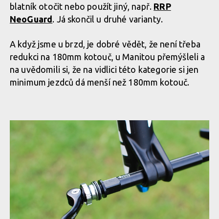
blatník otočit nebo použít jiný, např.
RRP
NeoGuard
. Já skončil u druhé varianty.
A když jsme u brzd, je dobré vědět, že není třeba
redukci na 180mm kotouč, u Manitou přemýšleli a
na uvědomili si, že na vidlici této kategorie si jen
minimum jezdců dá menší než 180mm kotouč.