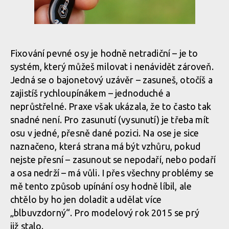
Fixování pevné osy je hodně netradiční – je to
systém, který můžeš milovat i nenávidět zároveň.
Jedná se o bajonetový uzávěr – zasuneš, otočíš a
zajistíš rychloupínákem – jednoduché a
neprůstřelné. Praxe však ukázala, že to často tak
snadné není. Pro zasunutí (vysunutí) je třeba mít
osu v jedné, přesně dané pozici. Na ose je sice
naznačeno, která strana má být vzhůru, pokud
nejste přesní – zasunout se nepodaří, nebo podaří
a osa nedrží – má vůli. I přes všechny problémy se
mě tento způsob upínání osy hodně líbil, ale
chtělo by ho jen doladit a udělat více
„blbuvzdorný“. Pro modelový rok 2015 se prý
již stalo.