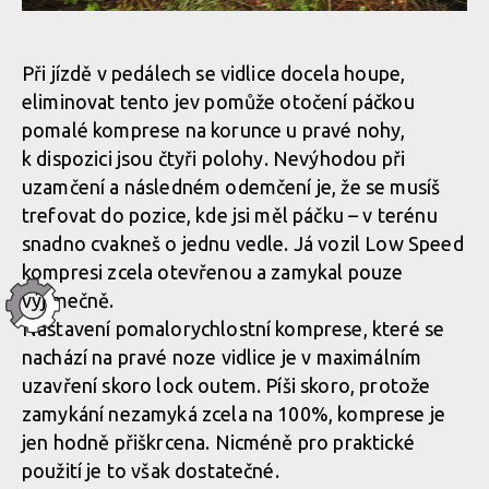
Při jízdě v pedálech se vidlice docela houpe,
eliminovat tento jev pomůže otočení páčkou
pomalé komprese na korunce u pravé nohy,
k dispozici jsou čtyři polohy. Nevýhodou při
uzamčení a následném odemčení je, že se musíš
trefovat do pozice, kde jsi měl páčku – v terénu
snadno cvakneš o jednu vedle. Já vozil Low Speed
kompresi zcela otevřenou a zamykal pouze
výjimečně.
Nastavení pomalorychlostní komprese, které se
nachází na pravé noze vidlice je v maximálním
uzavření skoro lock outem. Píši skoro, protože
zamykání nezamyká zcela na 100%, komprese je
jen hodně přiškrcena. Nicméně pro praktické
použití je to však dostatečné.