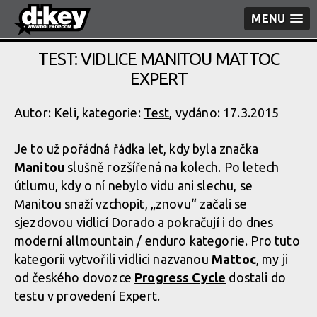
MENU
TEST: VIDLICE MANITOU MATTOC
EXPERT
Autor: Keli, kategorie:
Test
, vydáno: 17.3.2015
Je to už pořádná řádka let, kdy byla značka
Manitou
slušně rozšířená na kolech. Po letech
útlumu, kdy o ní nebylo vidu ani slechu, se
Manitou snaží vzchopit, „znovu“ začali se
sjezdovou vidlicí Dorado a pokračují i do dnes
moderní allmountain / enduro kategorie. Pro tuto
kategorii vytvořili vidlici nazvanou
Mattoc
, my ji
od českého dovozce
Progress Cycle
dostali do
testu v provedení Expert.