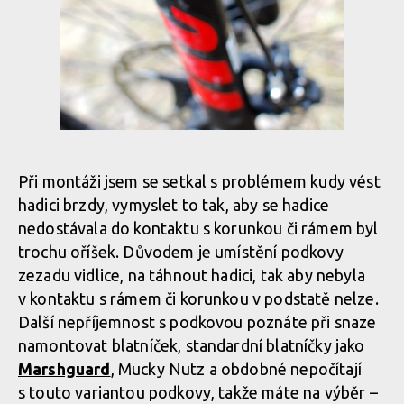
Při montáži jsem se setkal s problémem kudy vést
hadici brzdy, vymyslet to tak, aby se hadice
nedostávala do kontaktu s korunkou či rámem byl
trochu oříšek. Důvodem je umístění podkovy
zezadu vidlice, na táhnout hadici, tak aby nebyla
v kontaktu s rámem či korunkou v podstatě nelze.
Další nepříjemnost s podkovou poznáte při snaze
namontovat blatníček, standardní blatníčky jako
Marshguard
, Mucky Nutz a obdobné nepočítají
s touto variantou podkovy, takže máte na výběr –