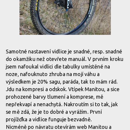
Samotné nastavení vidlice je snadné, resp. snadné
do okamžiku než otevřete manuál. V prvním kroku
jsem nafoukal vidlici dle tabulky umístěné na
noze, nafouknuto zhruba na mojí váhu a
výsledkem je 20% sagu, paráda, tak to mám rád.
Jdu na kompresi a odskok. Vtípek Manitou, a sice
prohozené barvy tlumení a komprese, mě
nepřekvapí a nenachytá. Nakroutím si to tak, jak
se mě zdá, že je to dobré a vyrážím. První
projížďka a vidlice funguje bezvadně.
Nicméně po návratu otevírám web Manitou a