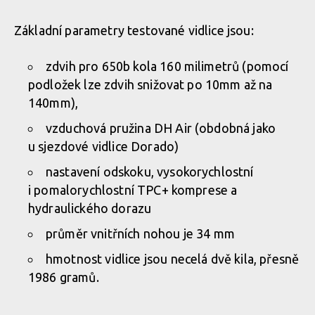
Základní parametry testované vidlice jsou:
zdvih pro 650b kola 160 milimetrů (pomocí
podložek lze zdvih snižovat po 10mm až na
140mm),
vzduchová pružina DH Air (obdobná jako
u sjezdové vidlice Dorado)
nastavení odskoku, vysokorychlostní
i pomalorychlostní TPC+ komprese a
hydraulického do­razu
průměr vnitřních nohou je 34 mm
hmotnost vidlice jsou necelá dvě kila, přesně
1986 gramů.