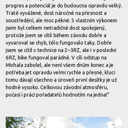
progres a potenciál je do budoucna opravdu velký.
Tratě vyvážené, dost náročné na přesnost a
soustředění, ale moc pěkné. S vlastním výkonem
jsem byl celkem netradičně dost spokojený,
protože jsem se cítil během závodu dobře a
vyvaroval se chyb, tělo fungovalo taky. Dobře
jsem se cítil v technice na 2–3RZ, ale i v poslední
6RZ, bike fungoval parádně. V cíli odstup na
Michala zabolel, ale není všem dnům konec a je
potřeba jet opravdu velmi rychle a přesně, kluci
tomu dávají všechno a úroveň první desítky je už
hodně vysoko. Celkovou závodní atmosféru,
počasí i práci pořadatelů hodnotím na jedna!“