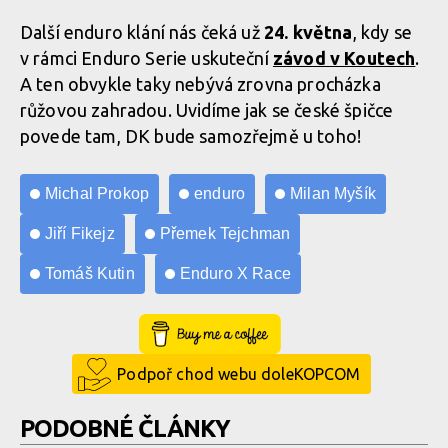
Další enduro klání nás čeká už
24. května
, kdy se
v rámci Enduro Serie uskuteční
závod v Koutech
.
A ten obvykle taky nebývá zrovna procházka
růžovou zahradou. Uvidíme jak se české špičce
povede tam, DK bude samozřejmě u toho!
Michal Prokop
enduro
Milan Myšík
Jiří Fikejz
Přemek Tejchman
Tomáš Kutin
Enduro X Race
Buy Me a Coffee
Podpoř chod webu doleKOPCOM
PODOBNÉ ČLÁNKY