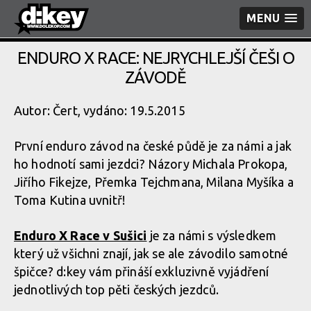
MENU
ENDURO X RACE: NEJRYCHLEJŠÍ ČEŠI O
ZÁVODĚ
Autor: Čert, vydáno: 19.5.2015
První enduro závod na české půdě je za námi a jak
ho hodnotí sami jezdci? Názory Michala Prokopa,
Jiřího Fikejze, Přemka Tejchmana, Milana Myšíka a
Toma Kutina uvnitř!
Enduro X Race v Sušici
je za námi s výsledkem
který už všichni znají, jak se ale závodilo samotné
špičce? d:key vám přináší exkluzivně vyjádření
jednotlivých top pěti českých jezdců.