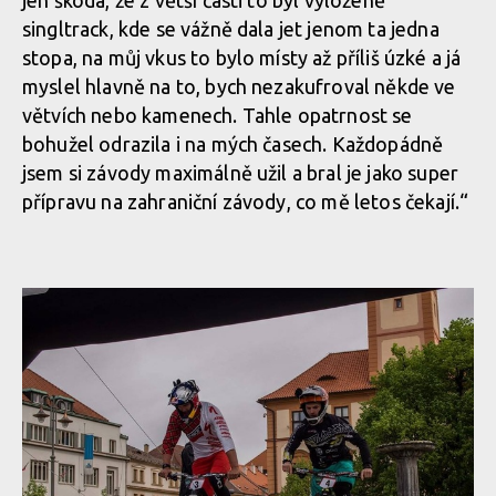
jen škoda, že z větší části to byl vyloženě
singltrack, kde se vážně dala jet jenom ta jedna
stopa, na můj vkus to bylo místy až příliš úzké a já
myslel hlavně na to, bych nezakufroval někde ve
větvích nebo kamenech. Tahle opatrnost se
bohužel odrazila i na mých časech. Každopádně
jsem si závody maximálně užil a bral je jako super
přípravu na zahraniční závody, co mě letos čekají.“