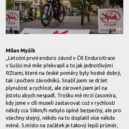
Milan Myšík
„Letošní první enduro závod v ČR EnduroXrace
v Sušici mě mile překvapil a to jak jednotlivými
RZtami, které na české poměry byly hodně dobrý,
tak i počtem závodníků. Snažil jsem se držet
plynulost a rychlost, ale zároveň jsem jel na
jistotu abych nespadl. Trošku mě mrzí časomíra,
kdy jsme v cíli museli zastavovat což v rychlosti
někdy cca 50km/h nebylo úplně bezpečný, ale pro
všechny stejný, někdo na to doplatil více někdo
méně. 5.místo na začátek je takový lepší průměr,