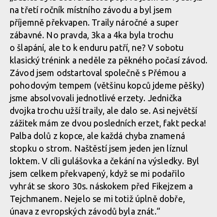
na třetí ročník místního závodu a byl jsem
příjemně překvapen. Traily náročné a super
zábavné. No pravda, 3ka a 4ka byla trochu
o šlapání, ale to k enduru patří, ne? V sobotu
klasický trénink a neděle za pěkného počasí závod.
Závod jsem odstartoval společně s Přémou a
pohodovým tempem (většinu kopců jdeme pěšky)
jsme absolvovali jednotlivé erzety. Jednička
dvojka trochu užší traily, ale dalo se. Asi největší
zážitek mám ze dvou posledních erzet, fakt pecka!
Palba dolů z kopce, ale každá chyba znamená
stopku o strom. Naštěstí jsem jeden jen líznul
loktem. V cíli gulášovka a čekání na výsledky. Byl
jsem celkem překvapený, když se mi podařilo
vyhrát se skoro 30s. náskokem před Fikejzem a
Tejchmanem. Nejelo se mi totiž úplně dobře,
únava z evropských závodů byla znát.“