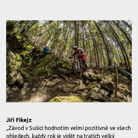
Jiří Fikejz
„Závod v Sušici hodnotím velmi pozitivně ve všech
ohledech, každý rok je vidět na tratích velký