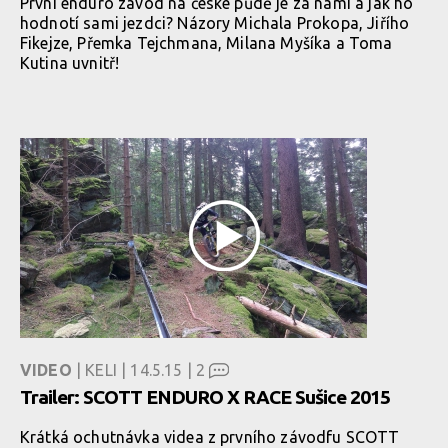
První enduro závod na české půdě je za námi a jak ho
hodnotí sami jezdci? Názory Michala Prokopa, Jiřího
Fikejze, Přemka Tejchmana, Milana Myšíka a Toma
Kutina uvnitř!
VIDEO
| KELI | 14.5.15 |
2
Trailer: SCOTT ENDURO X RACE Sušice 2015
Krátká ochutnávka videa z prvního závodfu SCOTT