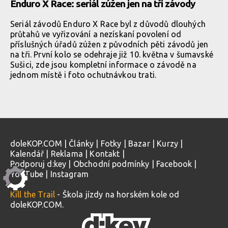
Enduro X Race: seriál zúžen jen na tři závody
Seriál závodů Enduro X Race byl z důvodů dlouhých
průtahů ve vyřizování a nezískaní povolení od
příslušných úřadů zúžen z původních pěti závodů jen
na tři. První kolo se odehraje již 10. května v šumavské
Sušici, zde jsou kompletní informace o závodě na
jednom místě i foto ochutnávkou trati.
doleKOP.COM
|
Články
|
Fotky
|
Bazar
|
Kurzy
|
Kalendář
|
Reklama
|
Kontakt
|
Podporuj d:key
|
Obchodní podmínky
|
Facebook
|
YouTube
|
Instagram
Kill the Trail
- Škola jízdy na horském kole od
doleKOP.COM.