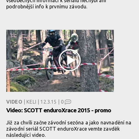
všeobecných informací k seriálu nechybí ani
podrobnější info k prvnímu závodu.
VIDEO
| KELI | 12.3.15 |
0
Video: SCOTT enduroXrace 2015 - promo
Již za chvíli začne závodní sezóna a jako navnadění na
závodní seriál SCOTT enduroXrace vemte zavděk
následující video.