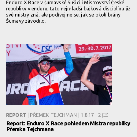
Enduro X Race v šumavské Sušici i Mistrovství České
republiky v enduru, tato nejmladší bajková disciplína již
své mistry zná, ale podívejme se, jak se okolí brány
Šumavy závodilo.
REPORT
| PŘEMEK TEJCHMAN | 1.8.17 |
2
Report: Enduro X Race pohledem Mistra republiky
Přemka Tejchmana