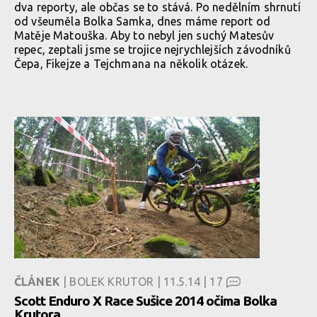
dva reporty, ale občas se to stává. Po nedělním shrnutí
od všeuměla Bolka Samka, dnes máme report od
Matěje Matouška. Aby to nebyl jen suchý Matesův
repec, zeptali jsme se trojice nejrychlejších závodníků
Čepa, Fikejze a Tejchmana na několik otázek.
ČLÁNEK
| BOLEK KRUTOR | 11.5.14 |
17
Scott Enduro X Race Sušice 2014 očima Bolka
Krutora