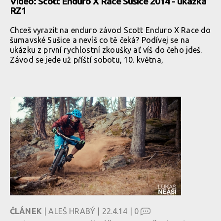
Video: Scott Enduro X Race Sušice 2014 - ukázka
RZ1
Chceš vyrazit na enduro závod Scott Enduro X Race do
šumavské Sušice a nevíš co tě čeká? Podívej se na
ukázku z první rychlostní zkoušky ať víš do čeho jdeš.
Závod se jede už příští sobotu, 10. května,
ČLÁNEK
| ALEŠ HRABÝ | 22.4.14 |
0