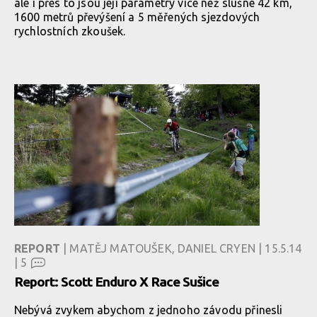
ale i přes to jsou její parametry více než slušné 42 km,
1600 metrů převýšení a 5 měřených sjezdových
rychlostních zkoušek.
REPORT
| MATĚJ MATOUŠEK, DANIEL CRYEN | 15.5.14
|
5
Report: Scott Enduro X Race Sušice
Nebývá zvykem abychom z jednoho závodu přinesli