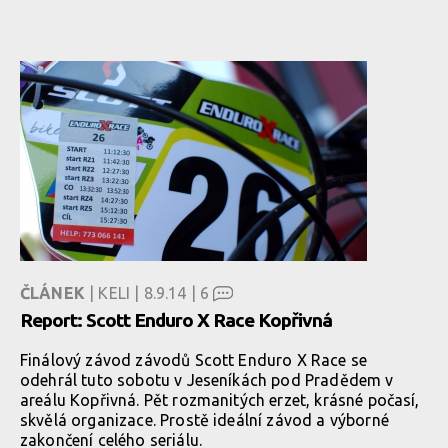
ČLÁNEK
| KELI | 8.9.14 |
6
Report: Scott Enduro X Race Kopřivná
Finálový závod závodů Scott Enduro X Race se
odehrál tuto sobotu v Jeseníkách pod Pradědem v
areálu Kopřivná. Pět rozmanitých erzet, krásné počasí,
skvělá organizace. Prostě ideální závod a výborné
zakončení celého seriálu.