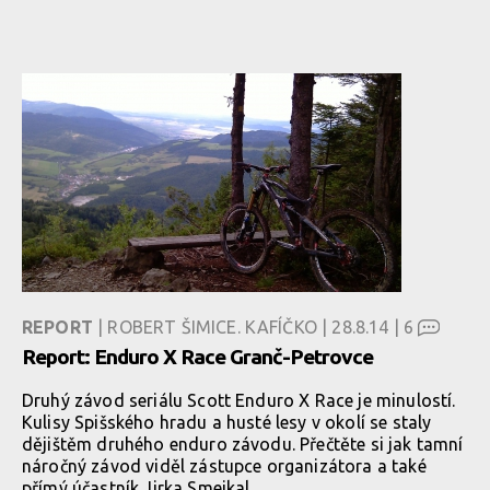
REPORT
| ROBERT ŠIMICE. KAFÍČKO | 28.8.14 |
6
Report: Enduro X Race Granč-Petrovce
Druhý závod seriálu Scott Enduro X Race je minulostí.
Kulisy Spišského hradu a husté lesy v okolí se staly
dějištěm druhého enduro závodu. Přečtěte si jak tamní
náročný závod viděl zástupce organizátora a také
přímý účastník Jirka Smejkal.