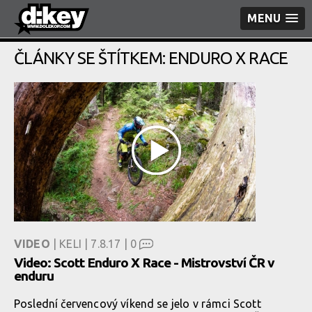
MENU
ČLÁNKY SE ŠTÍTKEM: ENDURO X RACE
VIDEO
| KELI | 7.8.17 |
0
Video: Scott Enduro X Race - Mistrovství ČR v
enduru
Poslední červencový víkend se jelo v rámci Scott