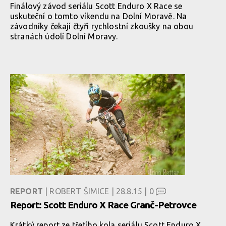
Finálový závod seriálu Scott Enduro X Race se
uskuteční o tomto víkendu na Dolní Moravě. Na
závodníky čekají čtyři rychlostní zkoušky na obou
stranách údolí Dolní Moravy.
REPORT
| ROBERT ŠIMICE | 28.8.15 |
0
Report: Scott Enduro X Race Granč-Petrovce
Krátký report ze třetího kola seriálu Scott Enduro X