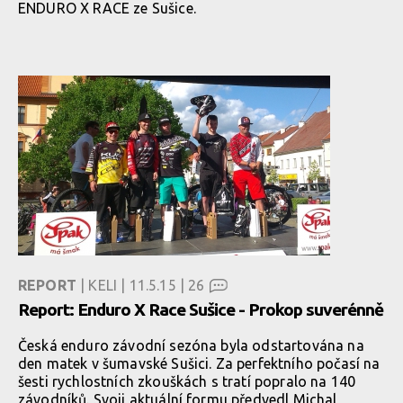
ENDURO X RACE ze Sušice.
REPORT
| KELI | 11.5.15 |
26
Report: Enduro X Race Sušice - Prokop suverénně
Česká enduro závodní sezóna byla odstartována na
den matek v šumavské Sušici. Za perfektního počasí na
šesti rychlostních zkouškách s tratí popralo na 140
závodníků. Svoji aktuální formu předvedl Michal