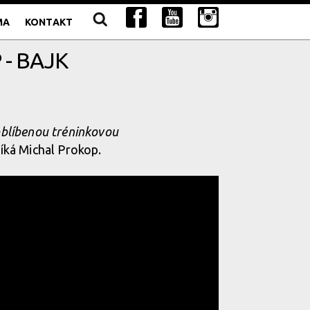
MA
KONTAKT
 - BAJK
 oblíbenou tréninkovou
říká Michal Prokop.