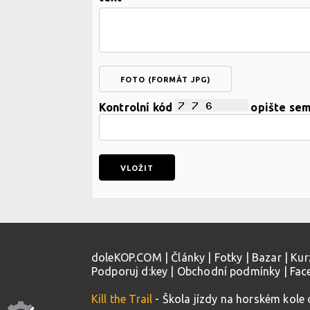
FOTO (FORMÁT JPG)
Kontrolní kód
opište se
doleKOP.COM
|
Články
|
Fotky
|
Bazar
|
Kur
Podporuj d:key
|
Obchodní podmínky
|
Fac
Kill the Trail
- Škola jízdy na horském kole