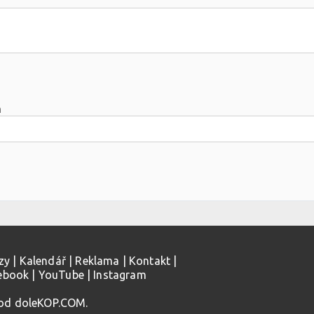
m
zy
|
Kalendář
|
Reklama
|
Kontakt
|
ebook
|
YouTube
|
Instagram
 od doleKOP.COM.