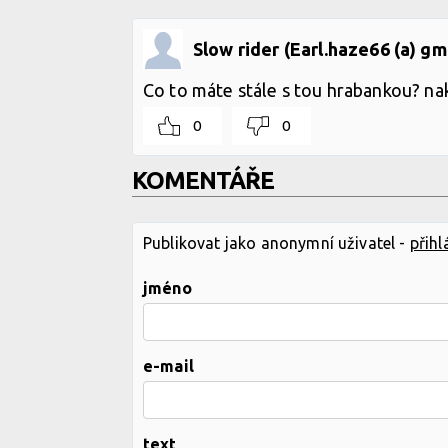
Slow rider (Earl.haze66 (a) gm
Co to máte stále s tou hrabankou? nak
0
0
KOMENTÁŘE
Publikovat jako anonymní uživatel -
přihl
jméno
e-mail
text