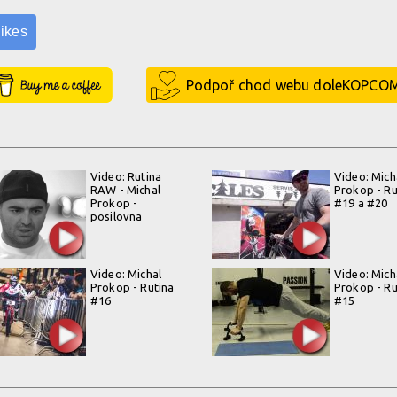
ikes
Buy Me a Coffee
Podpoř chod webu doleKOPCO
Video: Rutina
Video: Mich
RAW - Michal
Prokop - Ru
Prokop -
#19 a #20
posilovna
Video: Michal
Video: Mich
Prokop - Rutina
Prokop - Ru
#16
#15