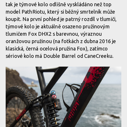
tak je týmové kolo odlišně vyskládáno než top
model PathRiotu, který si běžný smrtelník může
koupit. Na první pohled je patrný rozdíl v tlumiči,
týmové kolo je aktuálně osazeno pružinovým
tlumičem Fox DHX2 s barevnou, výraznou
oranžovou pružinou (na fotkách z dubna 2016 je
klasická, černá ocelová pružina Fox), zatímco
sériové kolo má Double Barrel od CaneCreeku.