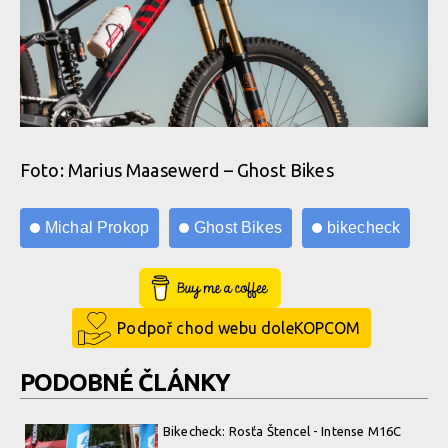
Foto: Marius Maasewerd – Ghost Bikes
Michal Prokop
Ghost Bikes
bikecheck
Buy Me a Coffee
Podpoř chod webu doleKOPCOM
PODOBNÉ ČLÁNKY
Bikecheck: Rosťa Štencel - Intense M16C