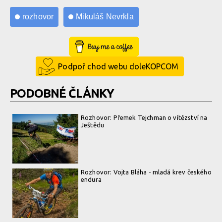
rozhovor
Mikuláš Nevrkla
Buy Me a Coffee
Podpoř chod webu doleKOPCOM
PODOBNÉ ČLÁNKY
Rozhovor: Přemek Tejchman o vítězství na
Ještědu
Rozhovor: Vojta Bláha - mladá krev českého
endura