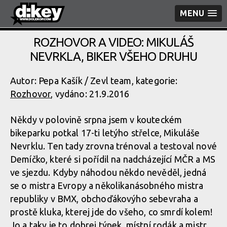
MENU
ROZHOVOR A VIDEO: MIKULÁŠ
NEVRKLA, BIKER VŠEHO DRUHU
Autor: Pepa Kašík / Zevl team, kategorie:
Rozhovor
, vydáno: 21.9.2016
Někdy v polovině srpna jsem v kouteckém
bikeparku potkal 17-ti letýho střelce, Mikuláše
Nevrklu. Ten tady zrovna trénoval a testoval nové
Demíčko, které si pořídil na nadcházející MČR a MS
ve sjezdu. Kdyby náhodou někdo nevěděl, jedná
se o mistra Evropy a několikanásobného mistra
republiky v BMX, obchoďákovýho sebevraha a
prostě kluka, kterej jde do všeho, co smrdí kolem!
Jo a taky je to dobrej týpek, místní rodák a mistr