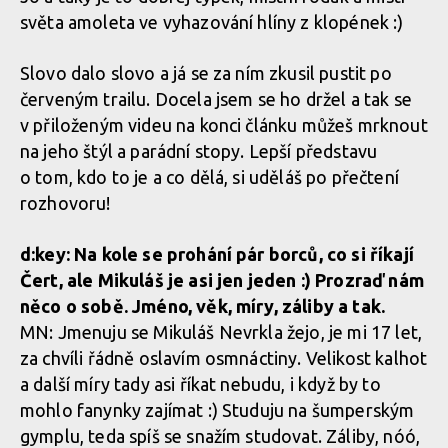
světa amoleta ve vyhazování hlíny z klopének :)
Slovo dalo slovo a já se za ním zkusil pustit po
červeným trailu. Docela jsem se ho držel a tak se
v přiloženým videu na konci článku můžeš mrknout
na jeho štýl a parádní stopy. Lepší představu
o tom, kdo to je a co dělá, si uděláš po přečtení
rozhovoru!
d:key: Na kole se prohání pár borců, co si říkají
Čert, ale Mikuláš je asi jen jeden :) Prozraď nám
něco o sobě. Jméno, věk, míry, záliby a tak.
MN: Jmenuju se Mikuláš Nevrkla žejo, je mi 17 let,
za chvíli řádně oslavím osmnáctiny. Velikost kalhot
a další míry tady asi říkat nebudu, i když by to
mohlo fanynky zajímat :) Studuju na šumperským
gymplu, teda spíš se snažím studovat. Záliby, nóó,