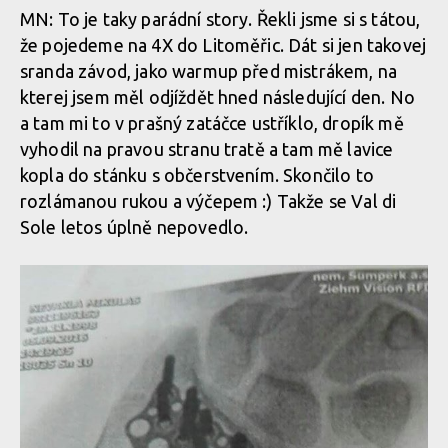
MN: To je taky parádní story. Řekli jsme si s tátou,
že pojedeme na 4X do Litoměřic. Dát si jen takovej
sranda závod, jako warmup před mistrákem, na
kterej jsem měl odjíždět hned následující den. No
a tam mi to v prašný zatáčce ustříklo, dropík mě
vyhodil na pravou stranu tratě a tam mě lavice
kopla do stánku s občerstvením. Skončilo to
rozlámanou rukou a výčepem :) Takže se Val di
Sole letos úplně nepovedlo.