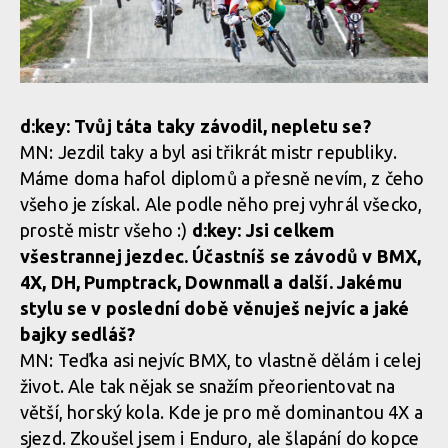
d:key: Tvůj táta taky závodil, nepletu se?
MN: Jezdil taky a byl asi třikrát mistr republiky.
Máme doma hafol diplomů a přesně nevím, z čeho
všeho je získal. Ale podle něho prej vyhrál všecko,
prostě mistr všeho :)
d:key: Jsi celkem
všestrannej jezdec. Účastníš se závodů v BMX,
4X, DH, Pumptrack, Downmall a další. Jakému
stylu se v poslední době věnuješ nejvíc a jaké
bajky sedláš?
MN: Teďka asi nejvíc BMX, to vlastně dělám i celej
život. Ale tak nějak se snažím přeorientovat na
větší, horský kola. Kde je pro mě dominantou 4X a
sjezd. Zkoušel jsem i Enduro, ale šlapání do kopce