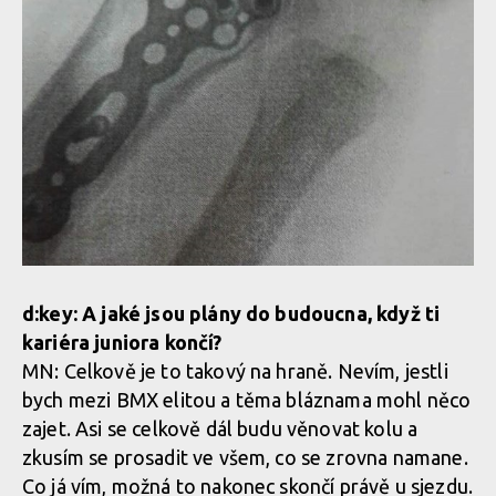
d:key: A jaké jsou plány do budoucna, když ti
kariéra juniora končí?
MN: Celkově je to takový na hraně. Nevím, jestli
bych mezi BMX elitou a těma bláznama mohl něco
zajet. Asi se celkově dál budu věnovat kolu a
zkusím se prosadit ve všem, co se zrovna namane.
Co já vím, možná to nakonec skončí právě u sjezdu.