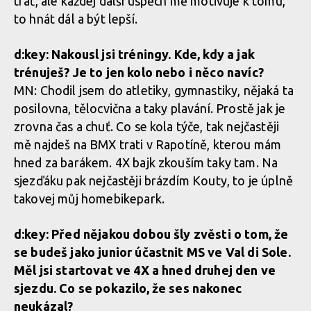
trať, ale každej další úspěch mě motivuje k tomu,
to hnát dál a být lepší.
d:key: Nakousl jsi tréningy. Kde, kdy a jak
trénuješ? Je to jen kolo nebo i něco navíc?
MN: Chodil jsem do atletiky, gymnastiky, nějaká ta
posilovna, tělocvična a taky plavání. Prostě jak je
zrovna čas a chuť. Co se kola týče, tak nejčastěji
mě najdeš na BMX trati v Rapotíně, kterou mám
hned za barákem. 4X bajk zkouším taky tam. Na
sjezďáku pak nejčastěji brázdím Kouty, to je úplně
takovej můj homebikepark.
d:key: Před nějakou dobou šly zvěsti o tom, že
se budeš jako junior účastnit MS ve Val di Sole.
Měl jsi startovat ve 4X a hned druhej den ve
sjezdu. Co se pokazilo, že ses nakonec
neukázal?