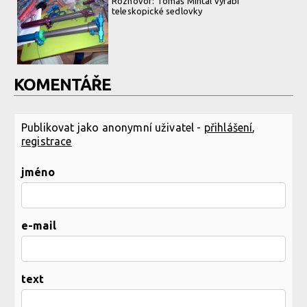
Rozhovor: Tomáš Mintál vyrábí
teleskopické sedlovky
KOMENTÁŘE
Publikovat jako anonymní uživatel -
přihlášení
,
registrace
jméno
e-mail
text