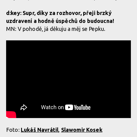
d:key: Supr, díky za rozhovor, přeji brzký
uzdravení a hodně úspěchů do budoucna!
MN: V pohodě, já děkuju a měj se Pepku.
Foto:
Lukáš Navrátil
,
Slawomir Kosek