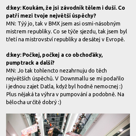
d:key: Koukám, že jsi závodník tělem i duší. Co
patří mezi tvoje největší úspěchy?
MN: Týý jo, tak v BMX jsem asi osmi-násobným
mistrem republiky. Co se týče sjezdu, tak jsem byl
třetí na mistrovství republiky a desátej v Evropě.
d:key: Počkej, počkej a co obchoďáky,
pumptrack a další?
MN: Jo tak tohlencto nezahrnuju do těch
největších úspěchů. V Downmallu se mi podařilo
i jednou zajet Datla, když byl hodně nemocnej :)
Plus nějaká ta výhra v pumpování a podobně. Na
bělocha určitě dobrý :)