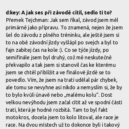
d:key: A jak ses při závodě cítil, sedlo ti to?
Přemek Tejchman: Jak sem říkal, závod jsem měl
primárně jako přípravu. To znamená, nejen že jsem
šel do závodu z plného tréninku, ale ještě jsem si
to na obě závodní jízdy vyšlápl po svejch a byl to
fajn zabitej čas na kole :). Co se týče jízdy, po
semifinále jsem byl druhý, což mě neskutečně
překvapilo a tak jsem si stanovil čas ke kterému
jsem se chtěl přiblížit a ve finálové jízdě se to
povedlo. Vím, že jsem na trati udělal pár chybek,
ale tomu se nevyhne asi nikdo a nemyslím si, že by
to bylo kvůli únavě nebo „malému kolu“. Dost
velkou nevýhodu jsem začal cítit až ve spodní části
trati, která je hodně rozbitá. Tam to byl fakt
motokros, docela jsem to kolo litoval, ale race je
race. Na dvou místech už to dokonce byli i takový