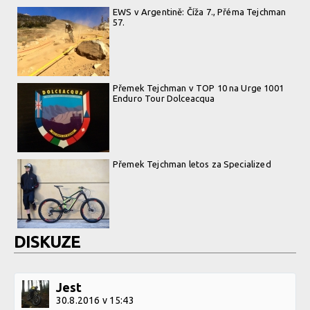
EWS v Argentině: Číža 7., Přéma Tejchman
57.
Přemek Tejchman v TOP 10 na Urge 1001
Enduro Tour Dolceacqua
Přemek Tejchman letos za Specialized
DISKUZE
Jest
30.8.2016 v 15:43