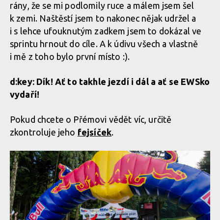
rány, že se mi podlomily ruce a málem jsem šel
k zemi. Naštěstí jsem to nakonec nějak udržel a
i s lehce ufouknutým zadkem jsem to dokázal ve
sprintu hrnout do cíle. A k údivu všech a vlastně
i mě z toho bylo první místo :).
d:key: Dík! Ať to takhle jezdí i dál a ať se EWSko
vydaří!
Pokud chcete o Přémovi vědět víc, určitě
zkontroluje jeho
fejsíček
.