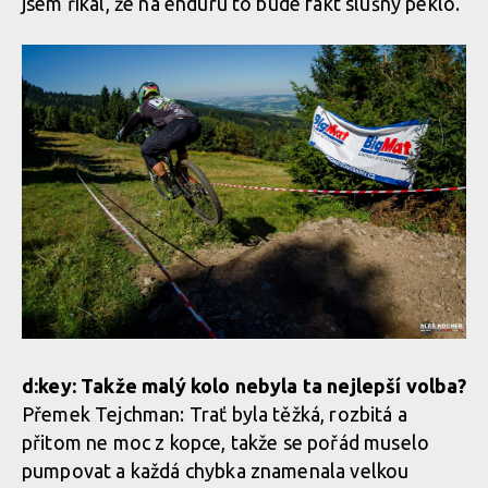
jsem říkal, že na enduru to bude fakt slušný peklo.
d:key: Takže malý kolo nebyla ta nejlepší volba?
Přemek Tejchman: Trať byla těžká, rozbitá a
přitom ne moc z kopce, takže se pořád muselo
pumpovat a každá chybka znamenala velkou