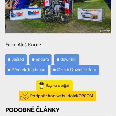
Foto: Aleš Kocner
Ještěd
enduro
downhill
Přemek Tejchman
Czech Downhill Tour
Buy Me a Coffee
Podpoř chod webu doleKOPCOM
PODOBNÉ ČLÁNKY