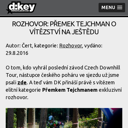
MENU
ROZHOVOR: PŘEMEK TEJCHMAN O
VÍTĚZSTVÍ NA JEŠTĚDU
Autor: Čert, kategorie:
Rozhovor
, vydáno:
29.8.2016
O tom, kdo vyhrál poslední závod Czech Downhill
Tour, nástupce českého poháru ve sjezdu už jsme
psali
zde
. A teď vám DK přináší právě s vítězem
elitní kategorie
Přemkem Tejchmanem
exkluzivní
rozhovor.