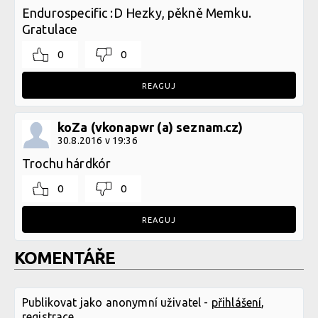
Endurospecific :D Hezky, pěkně Memku.
Gratulace
0
0
REAGUJ
koZa (vkonapwr (a) seznam.cz)
30.8.2016 v 19:36
Trochu hárdkór
0
0
REAGUJ
KOMENTÁŘE
Publikovat jako anonymní uživatel -
přihlášení
,
registrace