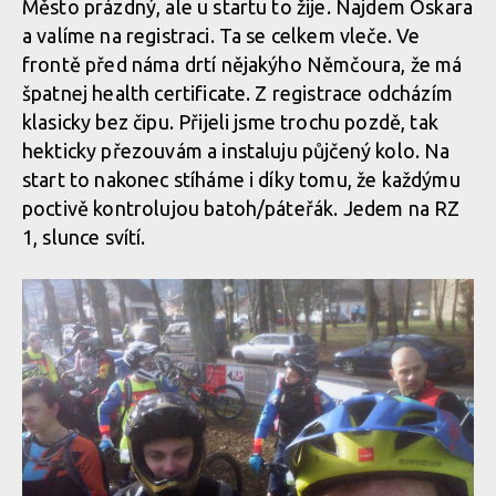
Město prázdný, ale u startu to žije. Najdem Oskara
a valíme na registraci. Ta se celkem vleče. Ve
frontě před náma drtí nějakýho Němčoura, že má
špatnej health certificate. Z registrace odcházím
klasicky bez čipu. Přijeli jsme trochu pozdě, tak
hekticky přezouvám a instaluju půjčený kolo. Na
start to nakonec stíháme i díky tomu, že každýmu
poctivě kontrolujou batoh/páteřák. Jedem na RZ
1, slunce svítí.