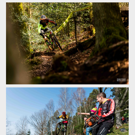
Report: Raon, Raon! paní Liba, pan Oskar a víkend plný zvratů