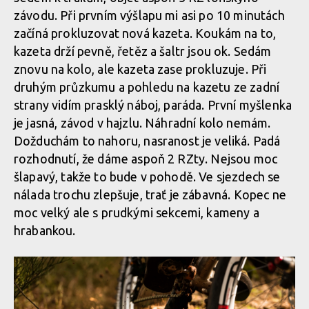
závodu. Při prvním výšlapu mi asi po 10 minutách
začíná prokluzovat nová kazeta. Koukám na to,
kazeta drží pevně, řetěz a šaltr jsou ok. Sedám
znovu na kolo, ale kazeta zase prokluzuje. Při
druhým průzkumu a pohledu na kazetu ze zadní
strany vidím prasklý náboj, paráda. První myšlenka
je jasná, závod v hajzlu. Náhradní kolo nemám.
Dožduchám to nahoru, nasranost je veliká. Padá
rozhodnutí, že dáme aspoň 2 RZty. Nejsou moc
šlapavý, takže to bude v pohodě. Ve sjezdech se
nálada trochu zlepšuje, trať je zábavná. Kopec ne
moc velký ale s prudkými sekcemi, kameny a
hrabankou.