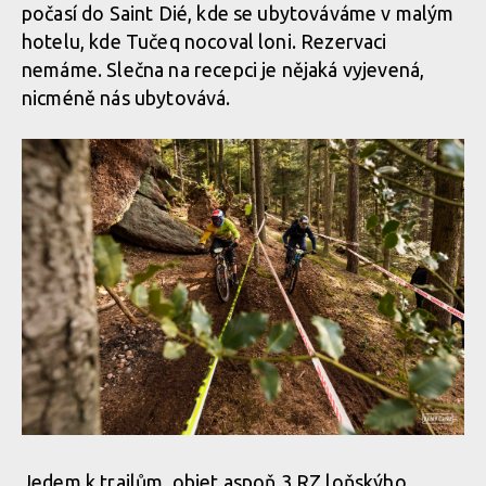
počasí do Saint Dié, kde se ubytováváme v malým
hotelu, kde Tučeq nocoval loni. Rezervaci
nemáme. Slečna na recepci je nějaká vyjevená,
nicméně nás ubytovává.
Jedem k trailům, objet aspoň 3 RZ loňskýho