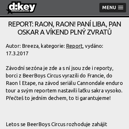
MENU
REPORT: RAON, RAON! PANÍ LIBA, PAN
OSKAR A VÍKEND PLNÝ ZVRATŮ
Autor: Breeza, kategorie:
Report
, vydáno:
17.3.2017
Závodní sezóna je zde a s ní jsou zde i reporty,
borci z BeerBoys Circus vyrazili do Francie, do
Raon l Etape, na závod seriálu Cannondale enduro
tour a svým reportem nastavili laťku sakra vysoko.
Přečteš to jedním dechem, to ti garantujeme!
Letos se BeerBoys Circus rozhoduje zahájit