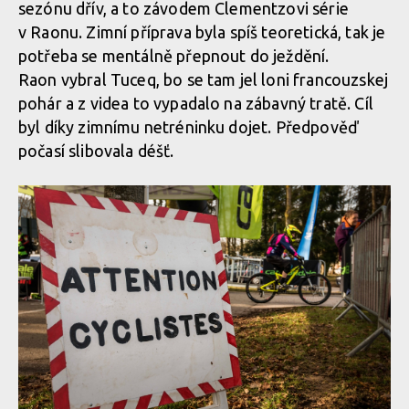
sezónu dřív, a to závodem Clementzovi série
v Raonu. Zimní příprava byla spíš teoretická, tak je
potřeba se mentálně přepnout do ježdění.
Raon vybral Tuceq, bo se tam jel loni francouzskej
pohár a z videa to vypadalo na zábavný tratě. Cíl
byl díky zimnímu netréninku dojet. Předpověď
počasí slibovala déšť.