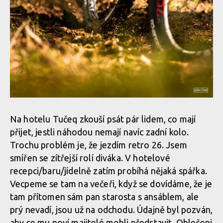
Na hotelu Tučeq zkouší psát pár lidem, co mají
přijet, jestli náhodou nemají navíc zadní kolo.
Trochu problém je, že jezdím retro 26. Jsem
smířen se zítřejší rolí diváka. V hotelové
recepci/baru/jí­delně zatím probíhá nějaká spářka.
Vecpeme se tam na večeři, když se dovídáme, že je
tam přítomen sám pan starosta s ansáblem, ale
prý nevadí, jsou už na odchodu. Údajně byl pozván,
aby se mu noví majitelé mohli představit. Oblečeni