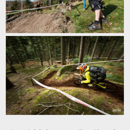
Report: Raon, Raon! paní Liba, pan Oskar a víkend plný zvratů
Report: Raon, Raon! paní Liba, pan Oskar a víkend plný zvratů