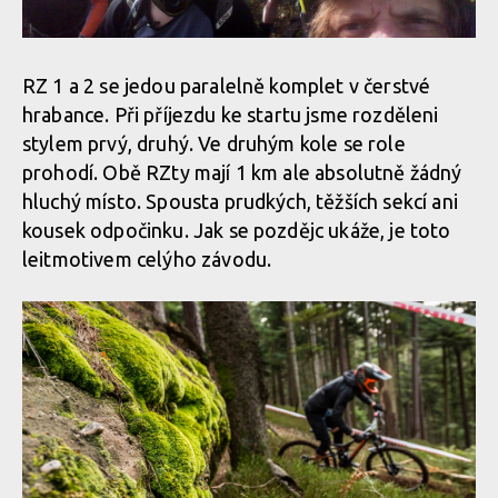
RZ 1 a 2 se jedou paralelně komplet v čerstvé
hrabance. Při příjezdu ke startu jsme rozděleni
stylem prvý, druhý. Ve druhým kole se role
prohodí. Obě RZty mají 1 km ale absolutně žádný
hluchý místo. Spousta prudkých, těžších sekcí ani
kousek odpočinku. Jak se pozdějc ukáže, je toto
leitmotivem celýho závodu.