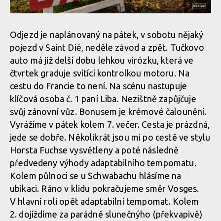
Odjezd je naplánovaný na pátek, v sobotu nějaký
pojezd v Saint Dié, neděle závod a zpět. Tučkovo
auto má již delší dobu lehkou virózku, která ve
čtvrtek graduje svítící kontrolkou motoru. Na
cestu do Francie to není. Na scénu nastupuje
klíčová osoba č. 1 paní Liba. Nezištně zapůjčuje
svůj zánovní vůz. Bonusem je krémové čalounění.
Vyrážíme v pátek kolem 7. večer. Cesta je prázdná,
jede se dobře. Několikrát jsou mi po cestě ve stylu
Horsta Fuchse vysvětleny a poté následně
předvedeny výhody adaptabilního tempomatu.
Kolem půlnoci se u Schwabachu hlásíme na
ubikaci. Ráno v klidu pokračujeme směr Vosges.
V hlavní roli opět adaptabilní tempomat. Kolem
2. dojíždíme za parádně slunečnýho (překvapivě)