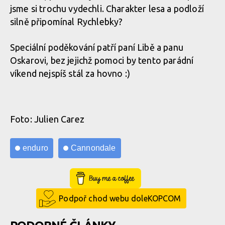
jsme si trochu vydechli. Charakter lesa a podloží
silně připomínal Rychlebky?
Speciální poděkování patří paní Libě a panu
Oskarovi, bez jejichž pomoci by tento parádní
víkend nejspíš stál za hovno :)
Foto: Julien Carez
enduro
Cannondale
Buy Me a Coffee
Podpoř chod webu doleKOPCOM