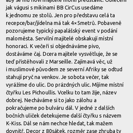
jak vágusi s mikinami BB CirCus usedáme
k jednomu ze stolů. Jen pro představu celá ta
recepce/bar/jídelna má tak 4×5metrů. Pobaveně
pozorujeme typický papalášský event v podání
maloměsta. Servilní majitelé obskakují místní
honoraci. K večeři si objednáváme pivo,
dostáváme čaj. Dcera majitele vysvětluje, že se
teď přistěhovali z Marseille. Zajímavá věc, už
i muslimové původem ze severní Afriky se odtud
stahují pryč na venkov. Je sobota večer, tak
vyrážíme do ulic. Do prázdných ulic. Míjíme místní
čtyřku Les Pichoullis. Vcelku to tam žije, název
dobrej. Necháváme si to jako zálohu a
pokračujeme po bulváru dál. V jedné z dalších
bočních uliček detekujeme další čtyřku s názvem
K-Kiss. Dál se nám nechce hledat, tak mažem
dovnitř. Decor z 80sátek, rozměr zase zhruba ty