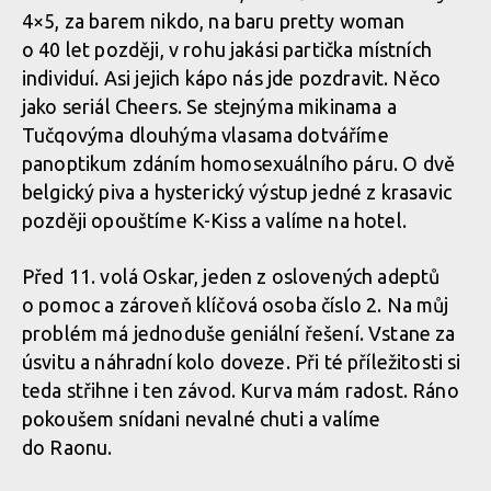
4×5, za barem nikdo, na baru pretty woman
o 40 let později, v rohu jakási partička místních
individuí. Asi jejich kápo nás jde pozdravit. Něco
jako seriál Cheers. Se stejnýma mikinama a
Tučqovýma dlouhýma vlasama dotváříme
panoptikum zdáním homosexuálního páru. O dvě
belgický piva a hysterický výstup jedné z krasavic
později opouštíme K-Kiss a valíme na hotel.
Před 11. volá Oskar, jeden z oslovených adeptů
o pomoc a zároveň klíčová osoba číslo 2. Na můj
problém má jednoduše geniální řešení. Vstane za
úsvitu a náhradní kolo doveze. Při té příležitosti si
teda střihne i ten závod. Kurva mám radost. Ráno
pokoušem snídani nevalné chuti a valíme
do Raonu.