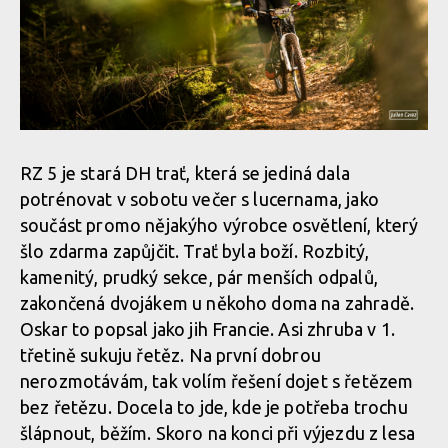
RZ 5 je stará DH trať, která se jediná dala
potrénovat v sobotu večer s lucernama, jako
součást promo nějakýho výrobce osvětlení, který
šlo zdarma zapůjčit. Trať byla boží. Rozbitý,
kamenitý, prudký sekce, pár menších odpalů,
zakončená dvojákem u někoho doma na zahradě.
Oskar to popsal jako jih Francie. Asi zhruba v 1.
třetině sukuju řetěz. Na první dobrou
nerozmotávám, tak volím řešení dojet s řetězem
bez řetězu. Docela to jde, kde je potřeba trochu
šlápnout, běžím. Skoro na konci při výjezdu z lesa