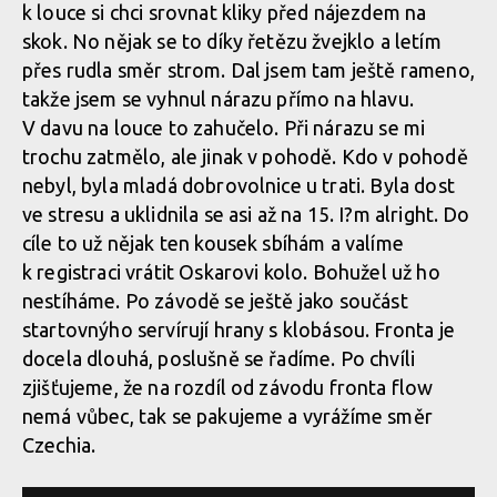
k louce si chci srovnat kliky před nájezdem na
skok. No nějak se to díky řetězu žvejklo a letím
přes rudla směr strom. Dal jsem tam ještě rameno,
takže jsem se vyhnul nárazu přímo na hlavu.
V davu na louce to zahučelo. Při nárazu se mi
trochu zatmělo, ale jinak v pohodě. Kdo v pohodě
nebyl, byla mladá dobrovolnice u trati. Byla dost
ve stresu a uklidnila se asi až na 15. I?m alright. Do
cíle to už nějak ten kousek sbíhám a valíme
k registraci vrátit Oskarovi kolo. Bohužel už ho
nestíháme. Po závodě se ještě jako součást
startovnýho servírují hrany s klobásou. Fronta je
docela dlouhá, poslušně se řadíme. Po chvíli
zjišťujeme, že na rozdíl od závodu fronta flow
nemá vůbec, tak se pakujeme a vyrážíme směr
Czechia.