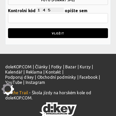
FOTO (FORMÁT JPG)
Kontrolní kód
opište sem
doleKOP.COM
|
Články
|
Fotky
|
Bazar
|
Kurzy
|
Kalendář
|
Reklama
|
Kontakt
|
Podporuj d:key
|
Obchodní podmínky
|
Facebook
|
YouTube
|
Instagram
Kill the Trail
- Škola jízdy na horském kole od
doleKOP.COM.