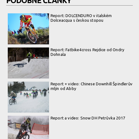
PODOBNÉ ČLÁNKY
Report: DOLCENDURO v italském
Dolceacqua s českou stopou
Report: Fatbike4cross Rejdice od Ondry
Dohnala
Report + video: Chinese Downhill Špindlerův
mlýn od Abby
Report a video: Snow DH Petrůvka 2017