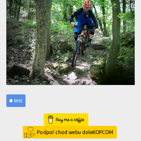
test
Buy Me a Coffee
Podpoř chod webu doleKOPCOM