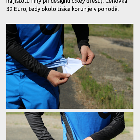
na jistotu i my při designu d:key dresů). Cenovka
39 Euro, tedy okolo tisíce korun je v pohodě.
Just Ride a dres Explorer
Just Ride a dres Explorer