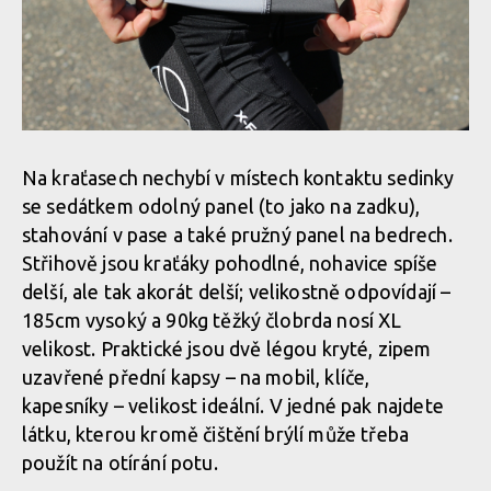
Na kraťasech nechybí v místech kontaktu sedinky
se sedátkem odolný panel (to jako na zadku),
stahování v pase a také pružný panel na bedrech.
Střihově jsou kraťáky pohodlné, nohavice spíše
delší, ale tak akorát delší; velikostně odpovídají –
185cm vysoký a 90kg těžký člobrda nosí XL
velikost. Praktické jsou dvě légou kryté, zipem
uzavřené přední kapsy – na mobil, klíče,
kapesníky – velikost ideální. V jedné pak najdete
látku, kterou kromě čištění brýlí může třeba
použít na otírání potu.