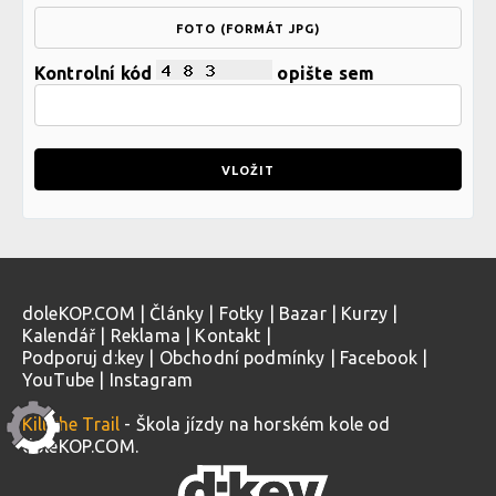
FOTO (FORMÁT JPG)
Kontrolní kód
opište sem
doleKOP.COM
|
Články
|
Fotky
|
Bazar
|
Kurzy
|
Kalendář
|
Reklama
|
Kontakt
|
Podporuj d:key
|
Obchodní podmínky
|
Facebook
|
YouTube
|
Instagram
Kill the Trail
- Škola jízdy na horském kole od
doleKOP.COM.