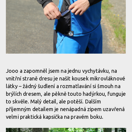
Just Ride a dres Explorer
Jooo a zapomněl jsem na jednu vychytávku, na
vnitřní straně dresu je našit kousek mikrovláknové
Just Ride a dres Explorer
látky – žádný šudlení a rozmatlavání si šmouh na
brýlích dresem, ale pěkně touto hadýrkou, funguje
to skvěle. Malý detail, ale potěší. Dalším
příjemným detailem je nenápadná zipem uzavřená
velmi praktická kapsička na pravém boku.