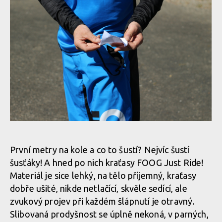
Just Ride a dres Explorer
Just Ride a dres Explorer
První metry na kole a co to šustí? Nejvíc šustí
šusťáky! A hned po nich kraťasy FOOG Just Ride!
Just Ride a dres Explorer
Materiál je sice lehký, na tělo příjemný, kraťasy
dobře ušité, nikde netlačící, skvěle sedící, ale
zvukový projev při každém šlápnutí je otravný.
Slibovaná prodyšnost se úplně nekoná, v parných,