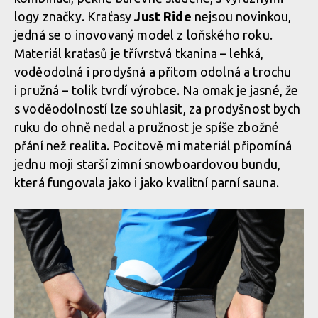
logy značky. Kraťasy
Just Ride
nejsou novinkou,
jedná se o inovovaný model z loňského roku.
Materiál kraťasů je třívrstvá tkanina – lehká,
voděodolná i prodyšná a přitom odolná a trochu
i pružná – tolik tvrdí výrobce. Na omak je jasné, že
s voděodolností lze souhlasit, za prodyšnost bych
ruku do ohně nedal a pružnost je spíše zbožné
přání než realita. Pocitově mi materiál připomíná
jednu moji starší zimní snowboardovou bundu,
která fungovala jako i jako kvalitní parní sauna.