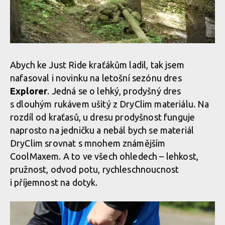
Abych ke Just Ride kraťákům ladil, tak jsem
nafasoval i novinku na letošní sezónu dres
Explorer
. Jedná se o lehký, prodyšný dres
s dlouhým rukávem ušitý z DryClim materiálu. Na
rozdíl od kraťasů, u dresu prodyšnost funguje
naprosto na jedničku a nebál bych se materiál
DryClim srovnat s mnohem známějším
CoolMaxem. A to ve všech ohledech – lehkost,
pružnost, odvod potu, rychleschnoucnost
i příjemnost na dotyk.