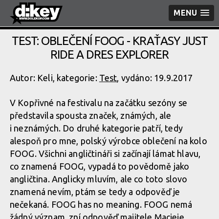
MENU
TEST: OBLEČENÍ FOOG - KRAŤASY JUST
RIDE A DRES EXPLORER
Autor: Keli, kategorie:
Test
, vydáno: 19.9.2017
V Kopřivné na festivalu na začátku sezóny se
představila spousta značek, známých, ale
i neznámých. Do druhé kategorie patří, tedy
alespoň pro mne, polský výrobce oblečení na kolo
FOOG. Všichni angličtináři si začínají lámat hlavu,
co znamená FOOG, vypadá to povědomě jako
angličtina. Anglicky mluvím, ale co toto slovo
znamená nevím, ptám se tedy a odpověď je
nečekaná. FOOG has no meaning. FOOG nemá
žádný význam, zní odpověď majitele Macieje