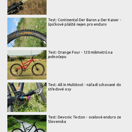
Test: Continental Der Baron a Der Kaiser -
špičkové pláště nejen pro enduro
Test: Orange Four - 120 milimetrů na
jednočepu
Test: All In Multitool - nářadí schované do
středové osy
Test: Devonic Tecton - ocelové enduro ze
Slovenska