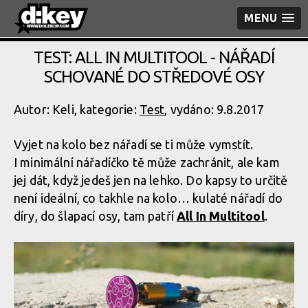
MENU
TEST: ALL IN MULTITOOL - NÁŘADÍ
SCHOVANÉ DO STŘEDOVÉ OSY
Autor: Keli, kategorie:
Test
, vydáno: 9.8.2017
Vyjet na kolo bez nářadí se ti může vymstít.
I minimální nářadíčko tě může zachránit, ale kam
jej dát, když jedeš jen na lehko. Do kapsy to určitě
není ideální, co takhle na kolo… kulaté nářadí do
díry, do šlapací osy, tam patří
All In Multitool
.