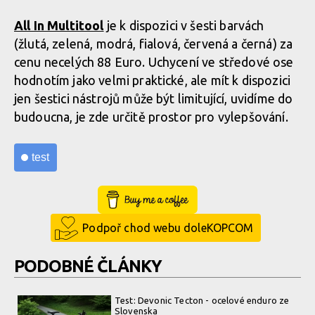
All In Multitool
je k dispozici v šesti barvách
(žlutá, zelená, modrá, fialová, červená a černá) za
Test: All In Multitool - pro vytažení je třeba bit vyklopit
cenu necelých 88 Euro. Uchycení ve středové ose
hodnotím jako velmi praktické, ale mít k dispozici
jen šestici nástrojů může být limitující, uvidíme do
budoucna, je zde určitě prostor pro vylepšování.
test
Buy Me a Coffee
Podpoř chod webu doleKOPCOM
PODOBNÉ ČLÁNKY
Test: Devonic Tecton - ocelové enduro ze
Slovenska