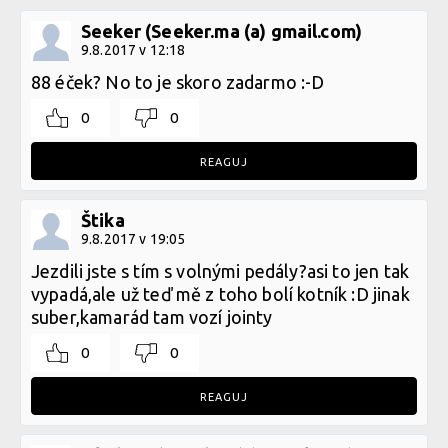
Seeker (Seeker.ma (a) gmail.com)
9.8.2017 v 12:18
88 éček? No to je skoro zadarmo :-D
0
0
REAGUJ
Štika
9.8.2017 v 19:05
Jezdili jste s tím s volnými pedály?asi to jen tak
vypadá,ale už teď mě z toho bolí kotník :D jinak
suber,kamarád tam vozí jointy
0
0
REAGUJ