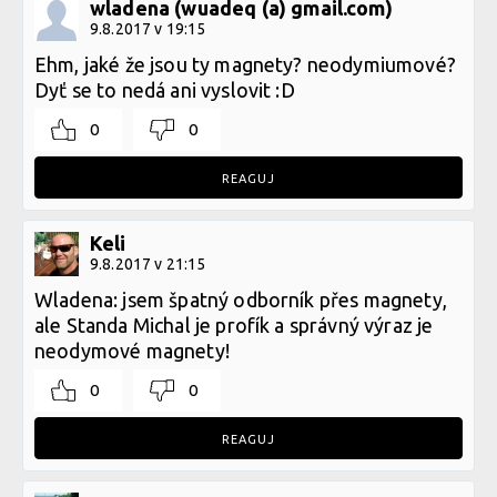
wladena (wuadeq (a) gmail.com)
9.8.2017 v 19:15
Ehm, jaké že jsou ty magnety? neodymiumové?
Dyť se to nedá ani vyslovit :D
0
0
REAGUJ
Keli
9.8.2017 v 21:15
Wladena: jsem špatný odborník přes magnety,
ale Standa Michal je profík a správný výraz je
neodymové magnety!
0
0
REAGUJ