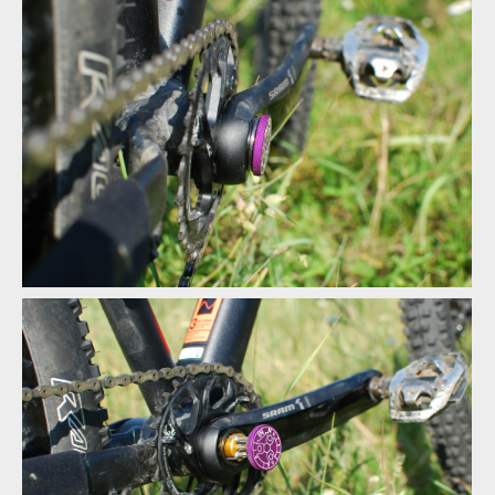
Test: All In Multitool - nářadí zasunuté do středové osy
Test: All In Multitool - nenápadné ukryté nářadí
Test: All In Multitool - nenápadné ukryté nářadí