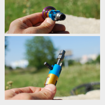
Test: All In Multitool - magnet jistí bit v zásobníku
Test: All In Multitool - magnet jistí bit v zásobníku
Test: All In Multitool - pro vytažení je třeba bit vyklopit