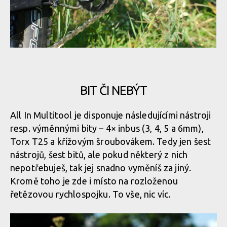
Test: All In Multitool - zasunutí a vysunutí je otázkou okamžiku
BIT ČI NEBÝT
Test: All In Multitool - zasunutí a vysunutí je otázkou okamžiku
All In Multitool je disponuje následujícími nástroji
resp. výměnnými bity – 4× inbus (3, 4, 5 a 6mm),
Torx T25 a křížovým šroubovákem. Tedy jen šest
nástrojů, šest bitů, ale pokud některý z nich
nepotřebuješ, tak jej snadno vyměníš za jiný.
Kromě toho je zde i místo na rozloženou
řetězovou rychlospojku. To vše, nic víc.