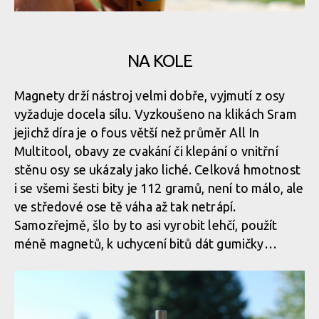
NA KOLE
Magnety drží nástroj velmi dobře, vyjmutí z osy
vyžaduje docela sílu. Vyzkoušeno na klikách Sram
jejichž díra je o fous větší než průměr All In
Multitool, obavy ze cvakání či klepání o vnitřní
stěnu osy se ukázaly jako liché. Celková hmotnost
i se všemi šesti bity je 112 gramů, není to málo, ale
ve středové ose tě váha až tak netrápí.
Samozřejmě, šlo by to asi vyrobit lehčí, použít
méně magnetů, k uchycení bitů dát gumičky…