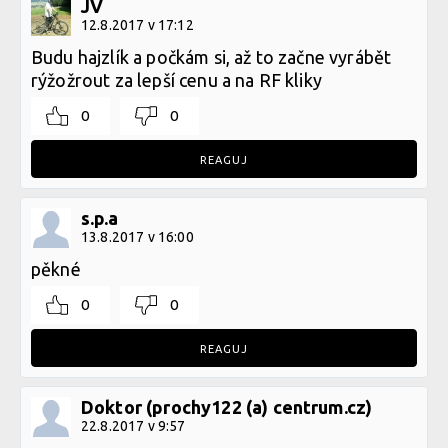
JV
12.8.2017 v 17:12
Budu hajzlík a počkám si, až to začne vyrábět
rýžožrout za lepší cenu a na RF kliky
0
0
REAGUJ
s.p.a
13.8.2017 v 16:00
pěkné
0
0
REAGUJ
Doktor (prochy122 (a) centrum.cz)
22.8.2017 v 9:57