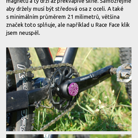
magnetů a ty drží až překvapivě silně. Samozřejmě
aby držely musí být středová osa z oceli. A také
s minimálním průměrem 21 milimetrů, většina
značek toto splňuje, ale například u Race Face klik
jsem neuspěl.
Test: All In Multitool - nářadí zasunuté do středové osy