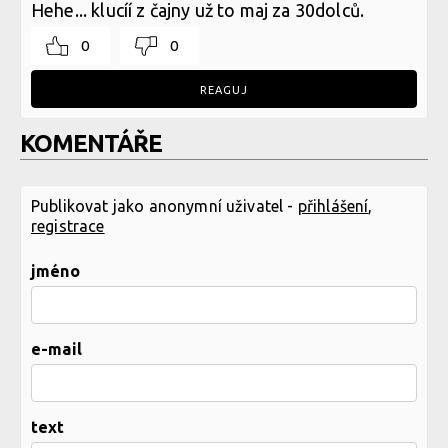
Hehe... klucíí z čajny už to maj za 30dolců.
0
0
REAGUJ
KOMENTÁŘE
Publikovat jako anonymní uživatel -
přihlášení
,
registrace
jméno
e-mail
text