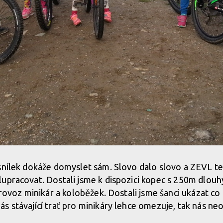
snílek dokáže domyslet sám. Slovo dalo slovo a ZEVL t
upracovat. Dostali jsme k dispozici kopec s 250m dlouh
 provoz minikár a koloběžek. Dostali jsme šanci ukázat 
s stávající trať pro minikáry lehce omezuje, tak nás neo