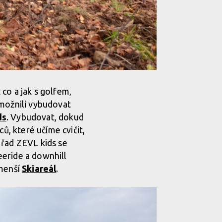
co a jak s golfem,
 umožnili vybudovat
ds
. Vybudovat, dokud
ů, které učíme cvičit,
o řad ZEVL kids se
reeride a downhill
 menší
Skiareál
.