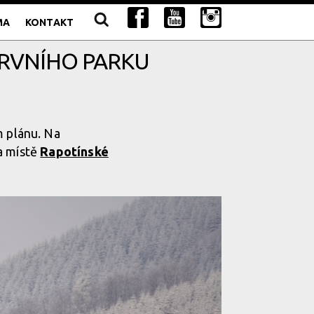
MA
KONTAKT
 PRVNÍHO PARKU
 plánu. Na
a místě
Rapotínské