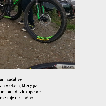
eam začal se
ým vlekem, který již
co umíme. A tak kopeme
mezuje nic jiného.