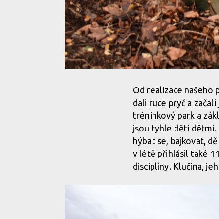
Od realizace našeho p
dali ruce pryč a začal
tréninkový park a zá
jsou tyhle děti dětmi.
hýbat se, bajkovat, dě
v létě přihlásil také 
disciplíny. Klučina, 