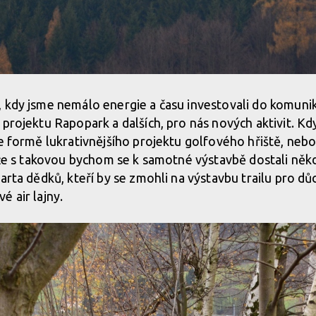
 kdy jsme nemálo energie a času investovali do komunik
 projektu Rapopark a dalších, pro nás nových aktivit. Kd
ve formě lukrativnějšího projektu golfového hřiště, nebo
, že s takovou bychom se k samotné výstavbě dostali někd
parta dědků, kteří by se zmohli na výstavbu trailu pro d
é air lajny.