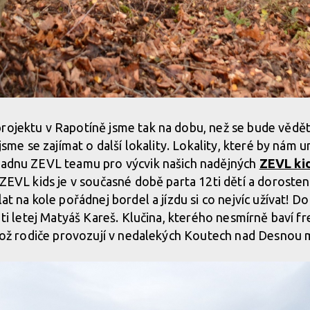
rojektu v Rapotíně jsme tak na dobu, než se bude vědět 
i jsme se zajímat o další lokality. Lokality, které by nám
kladnu ZEVL teamu pro výcvik našich nadějných
ZEVL ki
 ZEVL kids je v současné době parta 12ti dětí a dorostenc
lat na kole pořádnej bordel a jízdu si co nejvíc užívat! D
11ti letej Matyáš Kareš. Klučina, kterého nesmírně baví f
jehož rodiče provozují v nedalekých Koutech nad Desnou