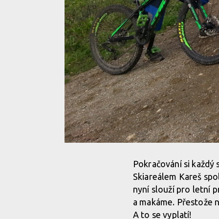
Pokračování si každý 
Skiareálem Kareš spol
nyní slouží pro letní
a makáme. Přestože ná
A to se vyplatí!