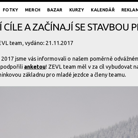
FOTKY
MERCH
BAZAR
KURZY
KALENDÁŘ
REKLA
NÍ CÍLE A ZAČÍNAJÍ SE STAVBOU
ZEVL team, vydáno: 21.11.2017
 2017 jsme vás informovali o našem poměrně odvážném
 podpořili
anketou
! ZEVL team měl v za cíl vybudovat n
ninkovou základnu pro mladé jezdce a členy teamu.