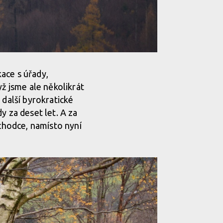
ace s úřady,
yž jsme ale několikrát
 další byrokratické
y za deset let. A za
ůchodce, namísto nyní