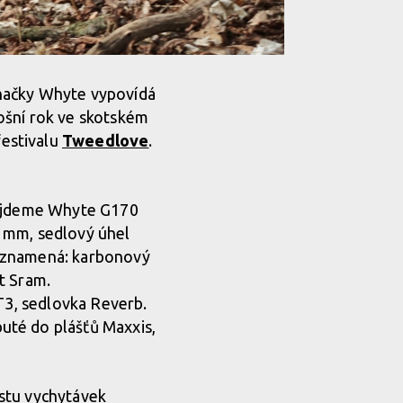
značky Whyte vypovídá
ošní rok ve skotském
estivalu
Tweedlove
.
projdeme Whyte G170
0 mm, sedlový úhel
a znamená: karbonový
t Sram.
RT3, sedlovka Reverb.
uté do plášťů Maxxis,
ustu vychytávek