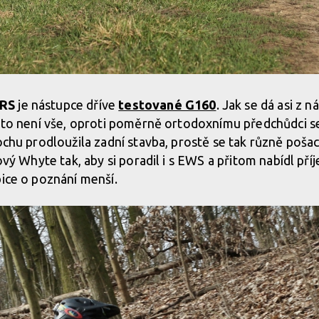
 RS
je nástupce dříve
testované G160
. Jak se dá asi z n
A to není vše, oproti poměrně ortodoxnímu předchůdci s
rochu prodloužila zadní stavba, prostě se tak různě poš
nový Whyte tak, aby si poradil i s EWS a přitom nabídl pří
bice o poznání menší.