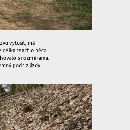
ázvu vytušit, má
e délka reach o něco
achovalo s rozměrama.
jemný pocit z jízdy