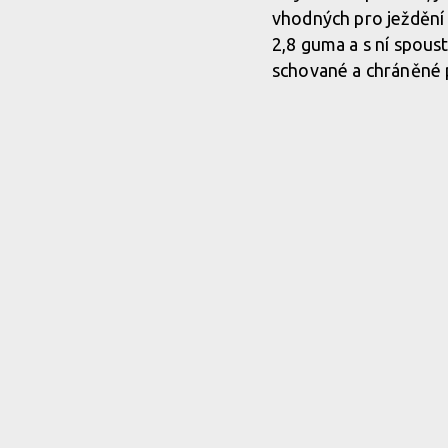
vhodných pro ježdění 
2,8 guma a s ní spoust
schované a chráněné p