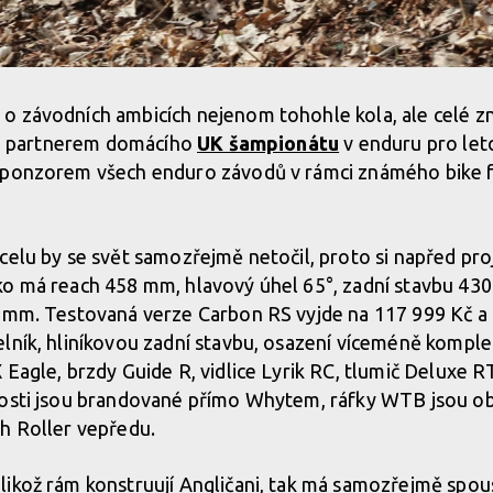
o závodních ambicích nejenom tohohle kola, ale celé 
ním partnerem domácího
UK šampionátu
v enduru pro let
sponzorem všech enduro závodů v rámci známého bike f
xcelu by se svět samozřejmě netočil, proto si napřed 
ko má reach 458 mm, hlavový úhel 65°, zadní stavbu 43
6 mm. Testovaná verze Carbon RS vyjde na 117 999 Kč 
lník, hliníkovou zadní stavbu, osazení víceméně komple
 Eagle, brzdy Guide R, vidlice Lyrik RC, tlumič Deluxe 
nosti jsou brandované přímo Whytem, ráfky WTB jsou ob
h Roller vepředu.
likož rám konstruují Angličani, tak má samozřejmě spo