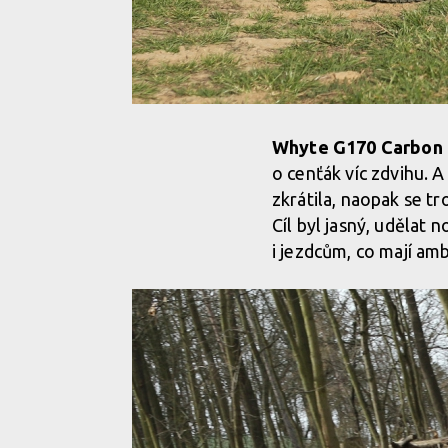
Whyte G170 Carbon
o cenťák víc zdvihu. 
zkrátila, naopak se t
Cíl byl jasný, udělat 
i jezdcům, co mají am