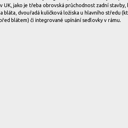
v UK, jako je třeba obrovská průchodnost zadní stavby, 
a bláta, dvouřadá kuličková ložiska u hlavního středu (k
řed blátem) či integrované upínání sedlovky v rámu.