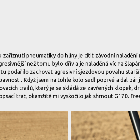
 zaříznutí pneumatiky do hlíny je cítit závodní naladění
resivnější než tomu bylo dřív a je naladěná víc na šlapán
ytu podařilo zachovat agresivní sjezdovou povahu star
bavnosti. Když jsem na tohle kolo sedl poprvé a dal pár 
ovacích trailů, který je se skládá ze zavřených klopek, d
opsací trať, okamžitě mi vyskočilo jak shrnout G170. Free