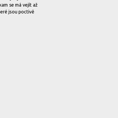
kam se má vejít až
teré jsou poctivě