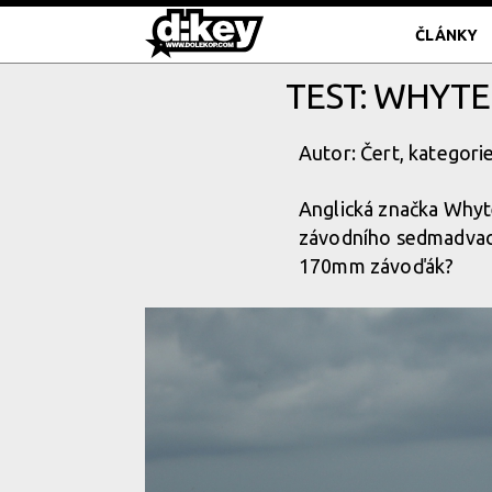
ČLÁNKY
TEST: WHYTE
Autor: Čert, kategori
Anglická značka Whyt
závodního sedmadvací
170mm závoďák?