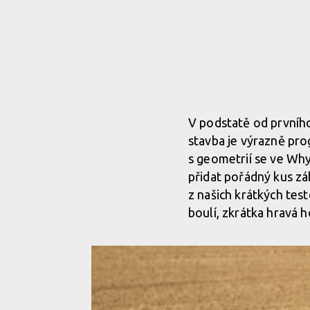
V podstatě od prvního
stavba je výrazně prog
s geometrií se ve Wh
přidat pořádný kus zá
z našich krátkých test
boulí, zkrátka hravá h