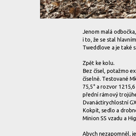
Jenom malá odbočka, 
i to, že se stal hlav
Tweddlove a je také 
Zpět ke kolu.
Bez čísel, potažmo e
číselně. Testované M
75,5° a rozvor 1215,
přední rámový trojúhe
Dvanáctirychlostní GX
Kokpit, sedlo a drob
Minion SS vzadu a Hig
Abych nezapomněl, je