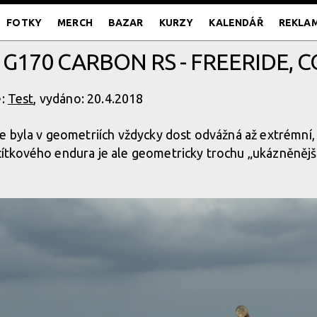
FOTKY
MERCH
BAZAR
KURZY
KALENDÁŘ
REKLA
 G170 CARBON RS - FREERIDE, C
e:
Test
, vydáno: 20.4.2018
e byla v geometriích vždycky dost odvážná až extrémní
tkového endura je ale geometricky trochu „ukázněnějš