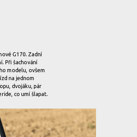
 nové G170. Zadní
í. Při šachování
šího modelu, ovšem
jízd na jednom
ropu, dvojáku, pár
ride, co umí šlapat.