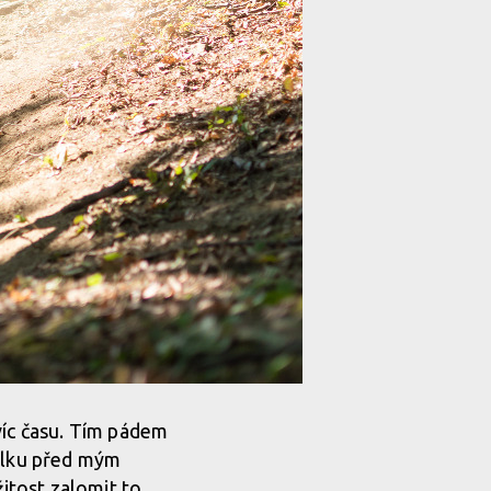
víc času. Tím pádem
vilku před mým
žitost zalomit to