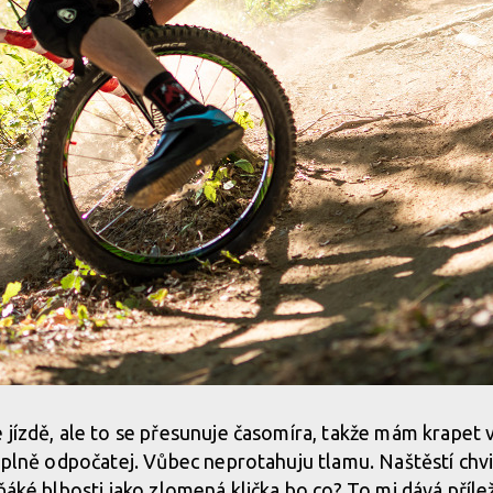
 jízdě, ale to se přesunuje časomíra, takže mám krapet 
 úplně odpočatej. Vůbec neprotahuju tlamu. Naštěstí ch
ňáké blbosti jako zlomená klička bo co? To mi dává příle