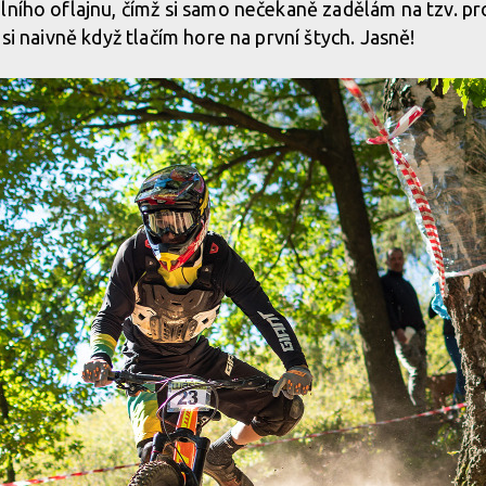
lního oflajnu, čímž si samo nečekaně zadělám na tzv. p
 si naivně když tlačím hore na první štych. Jasně!