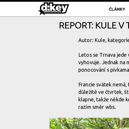
ČLÁNKY
REPORT: KULE V
Autor: Kule, kategori
Letos se Trnava jede v
vyhovuje. Jednak na m
ponocování s pivkama 
Francie svátek nemá, 
důležitě ve čtvrtek, š
klapne, takže někde k
razím směr wbs.