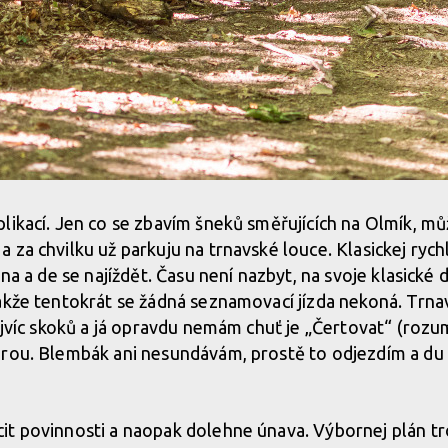
likací. Jen co se zbavím šneků směřujících na Olmík, mů
 za chvilku už parkuju na trnavské louce. Klasickej rych
ina a de se najíždět. Času není nazbyt, na svoje klasick
akže tentokrát se žádná seznamovací jízda nekoná. Trnav
ejvíc skoků a já opravdu nemám chuť je „Čertovat“ (rozumě
brou. Blembák ani nesundávám, prostě to odjezdím a du
it povinnosti a naopak dolehne únava. Výbornej plán tr