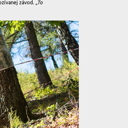
rozívanej závod.
„To