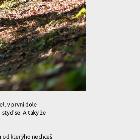
l, v první dole
 styď se. A taky že
la od kterýho nechceš