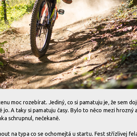
enu moc rozebírat. Jediný, co si pamatuju je, že sem doje
é jo. A taky si pamatuju časy. Bylo to něco mezi hrozný a
hka schrupnul, nečekaně.
t na typa co se ochomejtá u startu. Fest střízlivej fe