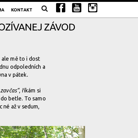
MA
KONTAKT
ROZÍVANEJ ZÁVOD
 ale mě to i dost
jdnu odpoledních a
na v pátek.
 zavčas“
, říkám si
í do betle. To samo
c né až v sedum,