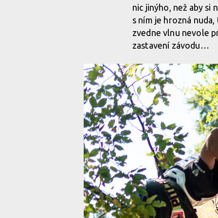
nic jinýho, než aby si
s ním je hrozná nuda,
zvedne vlnu nevole p
zastavení závodu…