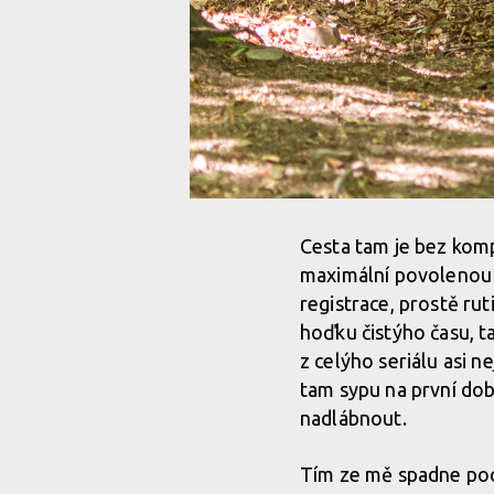
Cesta tam je bez komp
maximální povolenou a
registrace, prostě rut
hoďku čistýho času, t
z celýho seriálu asi n
tam sypu na první do
nadlábnout.
Tím ze mě spadne poc