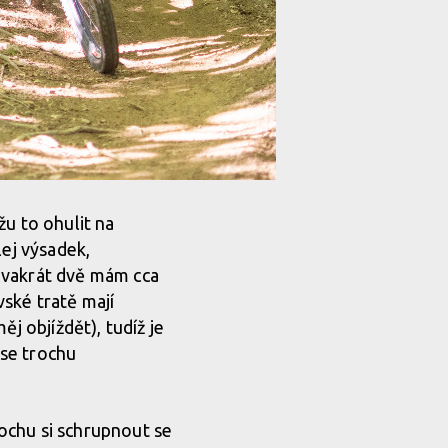
žu to ohulit na
lej výsadek,
é dvakrát dvě mám cca
ské tratě mají
j objíždět), tudíž je
 se trochu
ochu si schrupnout se