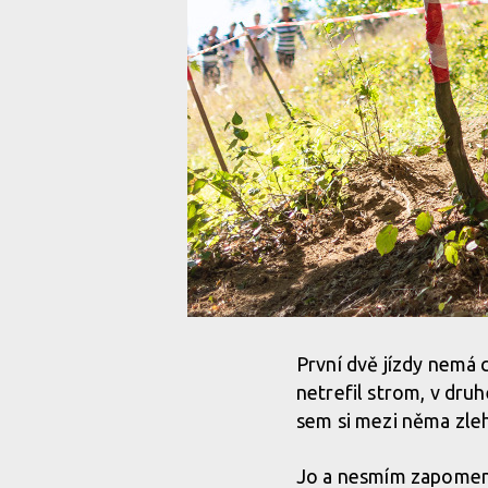
První dvě jízdy nemá c
netrefil strom, v druh
sem si mezi něma zle
Jo a nesmím zapomenou