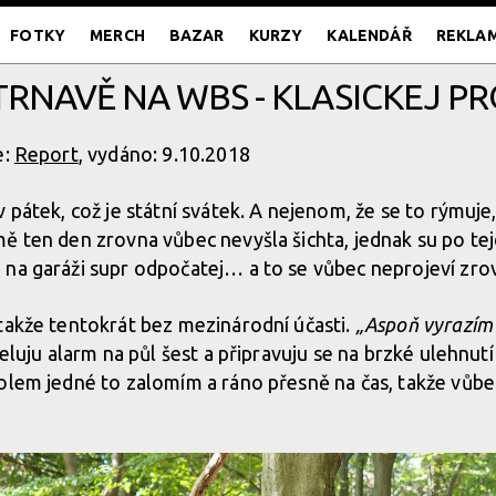
FOTKY
MERCH
BAZAR
KURZY
KALENDÁŘ
REKLA
 TRNAVĚ NA WBS - KLASICKEJ P
e:
Report
, vydáno: 9.10.2018
 pátek, což je státní svátek. A nejenom, že se to rýmuje,
ě ten den zrovna vůbec nevyšla šichta, jednak su po te
na garáži supr odpočatej… a to se vůbec neprojeví zrov
takže tentokrát bez mezinárodní účasti.
„Aspoň vyrazím
teluju alarm na půl šest a připravuju se na brzké ulehnut
olem jedné to zalomím a ráno přesně na čas, takže vůbe