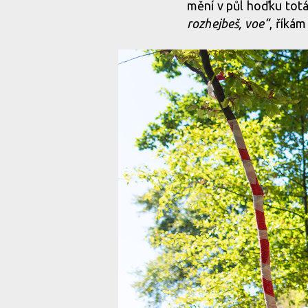
mění v půl hoďku totá
rozhejbeš, voe“
, říkám