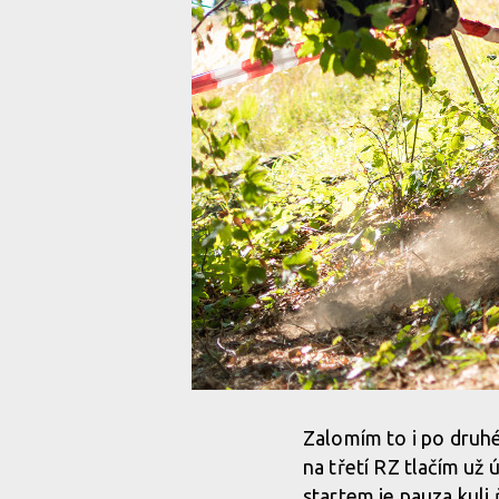
Zalomím to i po druhé
na třetí RZ tlačím už
startem je pauza kuli 