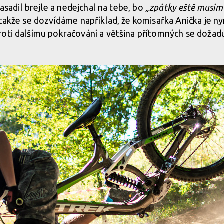
 nasadil brejle a nedejchal na tebe, bo
„zpátky eště musím ř
 takže se dozvídáme například, že komisařka Anička je 
roti dalšímu pokračování a většina přítomných se doža