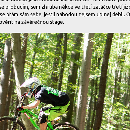
 se probudím, sem zhruba někde ve třetí zatáčce třetí jí
se ptám sám sebe, jestli náhodou nejsem uplnej debil. 
u ověřit na závěrečnou stage.