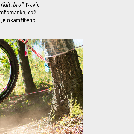
ídít, bro“
. Navíc
nymfomanka, což
duje okamžitého