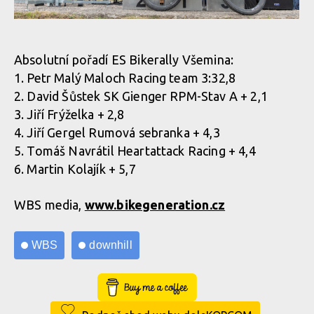
Absolutní pořadí ES Bikerally Všemina:
1. Petr Malý Maloch Racing team 3:32,8
2. David Šůstek SK Gienger RPM-Stav A + 2,1
3. Jiří Frýželka + 2,8
4. Jiří Gergel Rumová sebranka + 4,3
5. Tomáš Navrátil Heartattack Racing + 4,4
6. Martin Kolajík + 5,7
WBS media,
www.bikegeneration.cz
WBS
downhill
Buy Me a Coffee