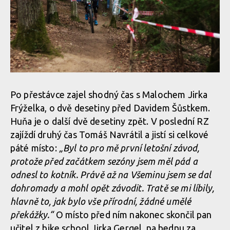
Po přestávce zajel shodný čas s Malochem Jirka
Frýželka, o dvě desetiny před Davidem Šůstkem.
Huňa je o další dvě desetiny zpět. V poslední RZ
zajíždí druhý čas Tomáš Navrátil a jistí si celkové
páté místo:
„Byl to pro mě první letošní závod,
protože před začátkem sezóny jsem měl pád a
odnesl to kotník. Právě až na Všeminu jsem se dal
dohromady a mohl opět závodit. Tratě se mi líbily,
hlavně to, jak bylo vše přírodní, žádné umělé
překážky.“
O místo před ním nakonec skončil pan
učitel z bike school Jirka Gergel, na bednu za