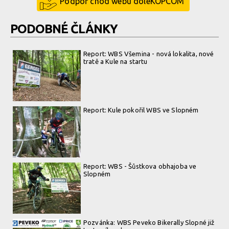
Podpoř chod webu doleKOPCOM
PODOBNÉ ČLÁNKY
Report: WBS Všemina - nová lokalita, nové
tratě a Kule na startu
Report: Kule pokořil WBS ve Slopném
Report: WBS - Šůstkova obhajoba ve
Slopném
Pozvánka: WBS Peveko Bikerally Slopné již