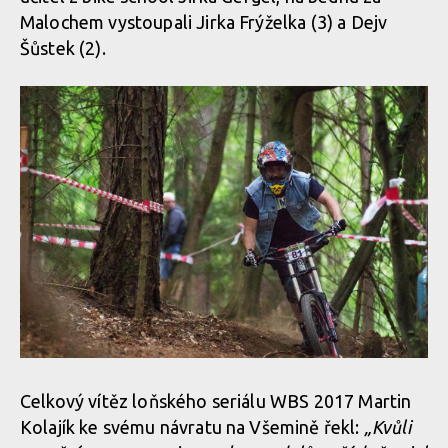
Malochem vystoupali Jirka Frýželka (3) a Dejv
Šůstek (2).
Celkový vítěz loňského seriálu WBS 2017 Martin
Kolajík ke svému návratu na Všemině řekl:
„Kvůli