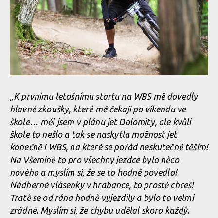
„K prvnímu letošnímu startu na WBS mě dovedly
hlavně zkoušky, které mě čekají po víkendu ve
škole… měl jsem v plánu jet Dolomity, ale kvůli
škole to nešlo a tak se naskytla možnost jet
konečně i WBS, na které se pořád neskutečně těším!
Na Všemině to pro všechny jezdce bylo něco
nového a myslím si, že se to hodně povedlo!
Nádherné vlásenky v hrabance, to prostě chceš!
Tratě se od rána hodně vyjezdily a bylo to velmi
zrádné. Myslím si, že chybu udělal skoro každý.