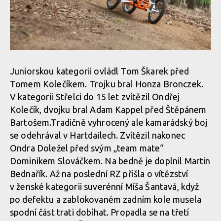
Juniorskou kategorii ovládl Tom Škarek před
Tomem Kolečíkem. Trojku bral Honza Bronczek.
V kategorii Střelci do 15 let zvítězil Ondřej
Kolečík, dvojku bral Adam Kappel před Štěpánem
Bartošem.Tradičně vyhrocený ale kamarádský boj
se odehrával v Hartdailech. Zvítězil nakonec
Ondra Doležel před svým „team mate“
Dominikem Slováčkem. Na bedně je doplnil Martin
Bednařík. Až na poslední RZ přišla o vítězství
v ženské kategorii suverénní Míša Šantavá, když
po defektu a zablokovaném zadním kole musela
spodní část trati dobíhat. Propadla se na třetí