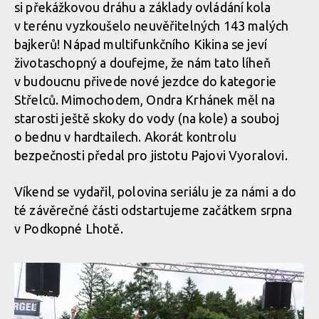
si překážkovou dráhu a základy ovládání kola
v terénu vyzkoušelo neuvěřitelných 143 malých
bajkerů! Nápad multifunkčního Kikina se jeví
životaschopný a doufejme, že nám tato líheň
v budoucnu přivede nové jezdce do kategorie
Střelců. Mimochodem, Ondra Krhánek měl na
starosti ještě skoky do vody (na kole) a souboj
o bednu v hardtailech. Akorát kontrolu
bezpečnosti předal pro jistotu Pajovi Vyoralovi.
Víkend se vydařil, polovina seriálu je za námi a do
té závěrečné části odstartujeme začátkem srpna
v Podkopné Lhotě.