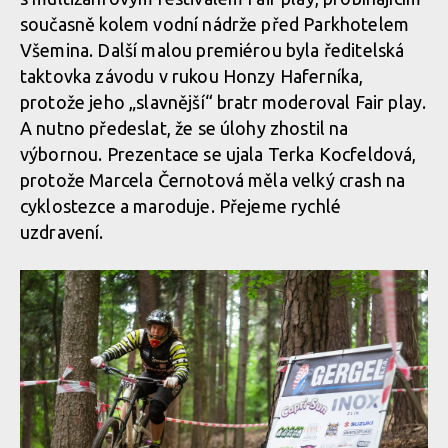
současně kolem vodní nádrže před Parkhotelem
Všemina. Další malou premiérou byla ředitelská
taktovka závodu v rukou Honzy Haferníka,
protože jeho „slavnější“ bratr moderoval Fair play.
A nutno předeslat, že se úlohy zhostil na
výbornou. Prezentace se ujala Terka Kocfeldová,
protože Marcela Černotová měla velký crash na
cyklostezce a maroduje. Přejeme rychlé
uzdravení.