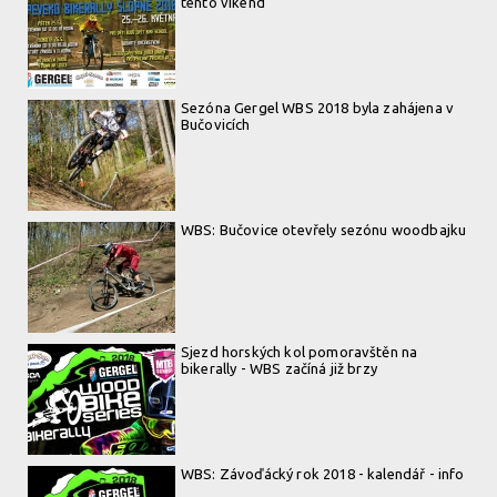
tento víkend
Sezóna Gergel WBS 2018 byla zahájena v
Bučovicích
WBS: Bučovice otevřely sezónu woodbajku
Sjezd horských kol pomoravštěn na
bikerally - WBS začíná již brzy
WBS: Závoďácký rok 2018 - kalendář - info