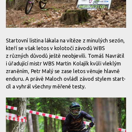
Startovní listina lákala na vítěze z minulých sezón,
kteří se však letos v kolotoči závodů WBS
z různých důvodů ještě neobjevili. Tomáš Navrátil
i úřadující mistr WBS Martin Kolajík kvůli vleklým
zraněním, Petr Malý se zase letos věnuje hlavně
enduru. A právě Maloch ovládl závod stylem start-
cíl a vyhrál všechny měřené testy.