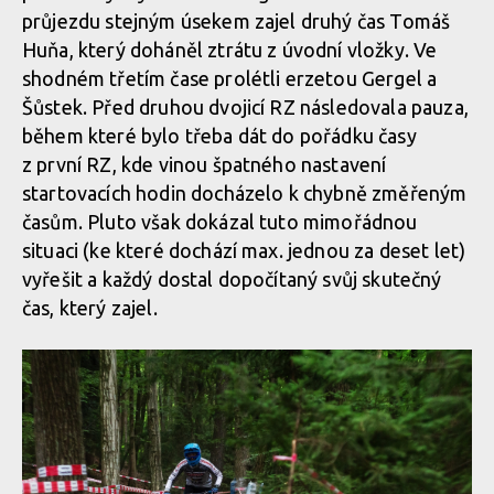
průjezdu stejným úsekem zajel druhý čas Tomáš
Huňa, který doháněl ztrátu z úvodní vložky. Ve
shodném třetím čase prolétli erzetou Gergel a
Šůstek. Před druhou dvojicí RZ následovala pauza,
během které bylo třeba dát do pořádku časy
z první RZ, kde vinou špatného nastavení
startovacích hodin docházelo k chybně změřeným
časům. Pluto však dokázal tuto mimořádnou
situaci (ke které dochází max. jednou za deset let)
vyřešit a každý dostal dopočítaný svůj skutečný
čas, který zajel.