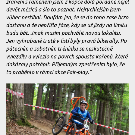
zranění s ramenem jsem z kopce dolů pořádně nejel
devět měsíců a šlo to poznat. Nejrychlejším jsem
vůbec nestíhal. Doufám jen, že se do toho zase brzo
dostanu a že nepřišla fáze, kdy se už jízdy na limitu
budu bát. Jinak musím pochválit novou lokalitu.
Jen vyhrabané tratě v listí byly pravá bikerally. Po
pátečním a sobotním tréninku se neskutečně
vyjezdily a vylezlo na povrch spousta kořenů, které
dokázaly potrápit. Příjemným zpestřením bylo, že
to proběhlo v rámci akce Fair-play.“