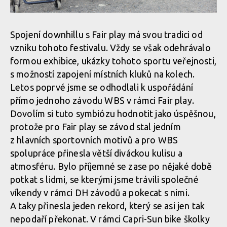
Spojení downhillu s Fair play má svou tradici od
vzniku tohoto festivalu. Vždy se však odehrávalo
formou exhibice, ukázky tohoto sportu veřejnosti,
s možností zapojení místních kluků na kolech.
Letos poprvé jsme se odhodlali k uspořádání
přímo jednoho závodu WBS v rámci Fair play.
Dovolím si tuto symbiózu hodnotit jako úspěšnou,
protože pro Fair play se závod stal jedním
z hlavních sportovních motivů a pro WBS
spolupráce přinesla větší diváckou kulisu a
atmosféru. Bylo příjemné se zase po nějaké době
potkat s lidmi, se kterými jsme trávili společné
víkendy v rámci DH závodů a pokecat s nimi.
A taky přinesla jeden rekord, který se asi jen tak
nepodaří překonat. V rámci Capri-Sun bike školky