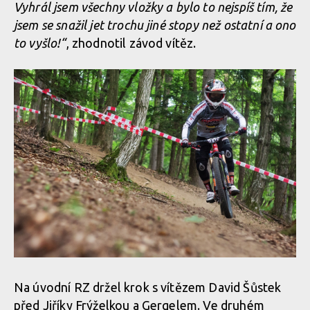
Vyhrál jsem všechny vložky a bylo to nejspíš tím, že
jsem se snažil jet trochu jiné stopy než ostatní a ono
to vyšlo!“
, zhodnotil závod vítěz.
Na úvodní RZ držel krok s vítězem David Šůstek
před Jiříky Frýželkou a Gergelem. Ve druhém