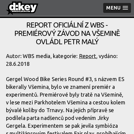
MENU
REPORT OFICIÁLNÍ Z WBS -
PREMIÉROVÝ ZÁVOD NA VŠEMINĚ
OVLÁDL PETR MALÝ
Autor: WBS media, kategorie:
Report
, vydáno:
28.6.2018
Gergel Wood Bike Series Round #3, s názvem ES
bikerally Všemina, bylo ve znamení premiér a
experimentů. Premiérové byly tratě na Všemině,
v lese mezi Parkhotelem Všemina a cestou kolem
bývalé koliby do Trnavy. Na jejich přípravě se
podílela parta nadšenců pod vedením Jirky
Gergela. Experimentem se pak jevila symbióza
s multižánrovým festivalem Fair play, probíhajícím