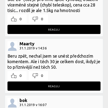
víceméně stejné (chybí teleskop), cena cca 28
tisíc... rozdíl je ale 1.5kg na hmotnosti
0
0
REAGUJ
Maarty
31.1.2019 v 14:36
Beru zpět, nechal jsem se unést předchozím
komentem. Ale i těch 30 je celkem dost, ikdyž je
to příznivější než těch 50.
0
0
REAGUJ
bok
31.1.2019 v 16:07