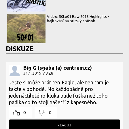
Video: 50to01 Raw 2018 Highlights -
bajkování na britský způsob
DISKUZE
Big G (sgaba (a) centrum.cz)
31.1.2019 v 8:28
Ještě si může přát ten Eagle, ale ten tam je
takže v pohodě. No každopádně pro
jedenáctiletého kluka bude fuška než toho
padika co to stojí našetří z kapesného.
0
0
REAGUJ