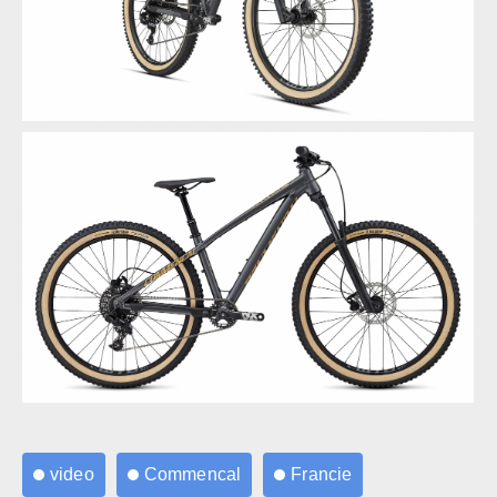
Video: bráchové Max a Till si dávají na pevňácích
Video: bráchové Max a Till si dávají na pevňácích
video
Commencal
Francie