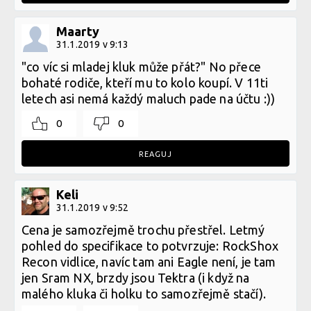
Maarty
31.1.2019 v 9:13
"co víc si mladej kluk může přát?" No přece
bohaté rodiče, kteří mu to kolo koupí. V 11ti
letech asi nemá každý maluch pade na účtu :))
0
0
REAGUJ
Keli
31.1.2019 v 9:52
Cena je samozřejmě trochu přestřel. Letmý
pohled do specifikace to potvrzuje: RockShox
Recon vidlice, navíc tam ani Eagle není, je tam
jen Sram NX, brzdy jsou Tektra (i když na
malého kluka či holku to samozřejmě stačí).