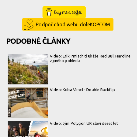
Buy Me a Coffee
Podpoř chod webu doleKOPCOM
PODOBNÉ ČLÁNKY
Video: Erik Irmisch ti ukáže Red Bull Hardline
z jiného pohledu
Video: Kuba Vencl - Double Backflip
Video: tým Polygon UR slaví deset let