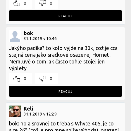
0
0
REAGUJ
bok
31.1.2019 v 10:46
Jakýho padíka? to kolo vyjde na 30k, což je cca
stejná cena jako sračkově osazenej Hornet.
Nemluvě o tom jak často tohle stojej jen
výplety
0
0
REAGUJ
Keli
31.1.2019 v 12:29
bok: no a srovnej to třeba s Whyte 405, je to
sice 26" (což je pro mne spíše výhoda), osazení