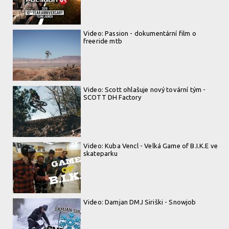
Video: Passion - dokumentární film o
freeride mtb
Video: Scott ohlašuje nový tovární tým -
SCOTT DH Factory
Video: Kuba Vencl - Velká Game of B.I.K.E ve
skateparku
Video: Damjan DMJ Siriški - Snowjob