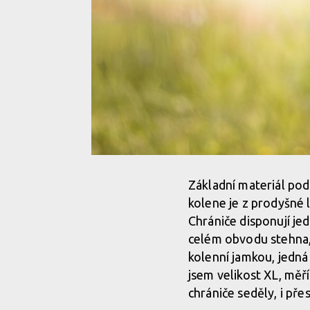
Základní materiál pod
kolene je z prodyšné l
Chrániče disponují j
celém obvodu stehna,
kolenní jamkou, jedná
jsem velikost XL, měř
chrániče seděly, i p