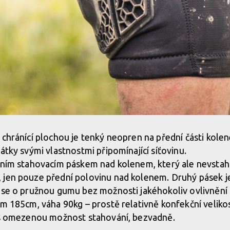
 chránící plochou je tenký neopren na přední části kole
átky svými vlastnostmi připomínající síťovinu.
edním stahovacím páskem nad kolenem, který ale nevstah
 jen pouze přední polovinu nad kolenem. Druhý pásek 
 se o pružnou gumu bez možnosti jakéhokoliv ovlivnění s
ím 185cm, váha 90kg – prostě relativně konfekční velik
řes omezenou možnost stahování, bezvadně.