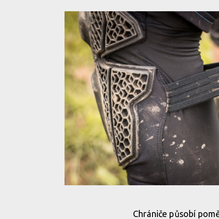
Test: Dainese Enduro Knee 2 - chrániče bez pěny a 
Chrániče působí pomě