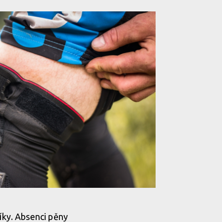
niče bez pěny a přesto fungují
ky. Absenci pěny