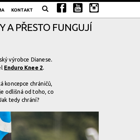
MA
KONTAKT
NY A PŘESTO FUNGUJÍ
ský výrobce Dianese.
el
Enduro Knee 2
.
cká koncepce chráničů,
je odlišná od toho, co
Jak tedy chrání?