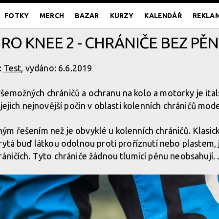
FOTKY
MERCH
BAZAR
KURZY
KALENDÁŘ
REKLA
RO KNEE 2 - CHRÁNIČE BEZ PĚ
:
Test
, vydáno: 6.6.2019
šemožných chráničů a ochranu na kolo a motorky je ital
jejich nejnovější počin v oblasti kolenních chráničů mod
 jiným řešením než je obvyklé u kolenních chráničů. Klasi
rytá buď látkou odolnou proti proříznutí nebo plastem, 
áničích. Tyto chrániče žádnou tlumící pěnu neobsahují. 