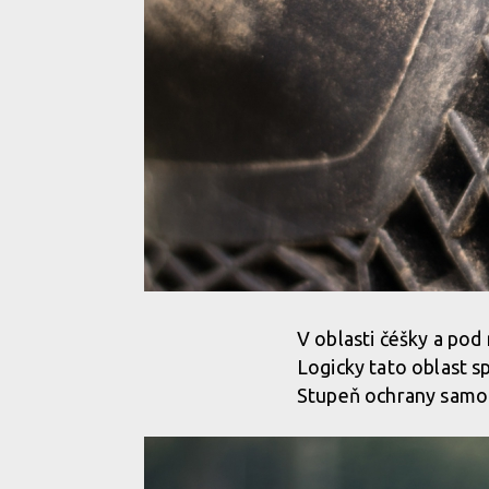
V oblasti čéšky a pod
Logicky tato oblast s
Stupeň ochrany samotn