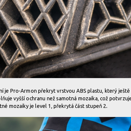
 ní je Pro-Armon překryt vrstvou ABS plastu, který ještě
plňuje vyšší ochranu než samotná mozaika, což potvrzuje
é mozaiky je level 1, překrytá část stupeň 2.