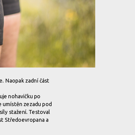
ne. Naopak zadní část
uje nohavičku po
je umístěn zezadu pod
íly stažení. Testoval
ost Středoevropana a