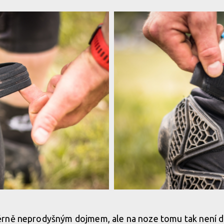
přesto fungují
Test: Dainese Enduro Knee 2 - chrá
rně neprodyšným dojmem, ale na noze tomu tak není dí