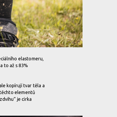
eciálního elastomeru,
 a to až s 83%
e kopírují tvar těla a
 těchto elementů
zdvihu“ je cirka