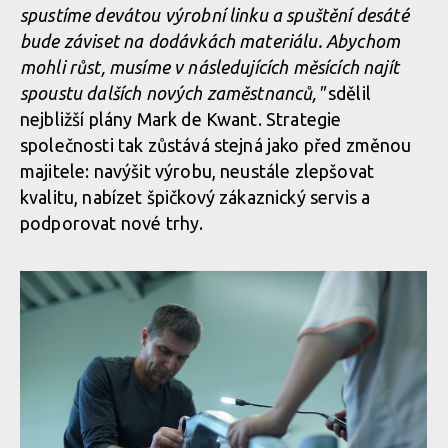
Superior a Rock
spustíme devátou výrobní linku a spuštění desáté
Machine mění
bude záviset na dodávkách materiálu. Abychom
majitele
mohli růst, musíme v následujících měsících najít
spoustu dalších nových zaměstnanců,"
sdělil
nejbližší plány Mark de Kwant. Strategie
společnosti tak zůstává stejná jako před změnou
majitele: navýšit výrobu, neustále zlepšovat
kvalitu, nabízet špičkový zákaznický servis a
podporovat nové trhy.