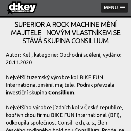
MENU
SUPERIOR A ROCK MACHINE MĚNÍ
MAJITELE - NOVÝM VLASTNÍKEM SE
STÁVÁ SKUPINA CONSILLIUM
Autor: Keli, kategorie:
Obchodní sdělení
, vydáno:
20.11.2020
Největší tuzemský výrobce kol BIKE FUN
International změnil majitele. Podnik převzala
investiční skupina
Consillium
.
Největšího výrobce jízdních kol v České republice,
kopřivnickou firmu BIKE FUN International (BFI),
odkoupila společnost ConsilTech, a. s., člen
českého rodinného holdingu Consillium. Prodej se