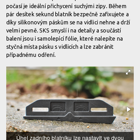
počasí je ideální přichycení suchými zipy. Během
pár desítek sekund blatník bezpečně zafixujete a
díky silikonovým páskům se na vidlici nehne a drží
velmi pevně. SKS smyslí i na detaily a součástí
balení jsou i samolepící fólie, které nalepíte na
styčná místa pásku s vidlicích a lze zabránit
případnému odření.
Úhel zadního blatníku lze nastavit ve dvou