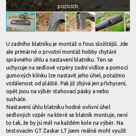
pozicích
U zadního blatníku je montáž o fous složitější. Jde
ale primárně o prvotní montáž hobby chytání
správného úhlu a nastavení blatníku. Ten se
uchycuje na sedlové vzpěry zadní vidlice a pomocí
gumových klínku lze nastavit jeho úhel, potažmo
vzdálenost od pláště. Pak již zbývá jen přichycení,
opět jsou na výběr stahovací pásky a nebo
sucháče.
Nastavení úhlu blatníku hodně ovlivní úhel
sedlových vzpěr na které se blatník montuje, není
to tak, že by jsi měl na každém kole na výběr. Na
testovacím GT Zaskar LT jsem reálně mohl využít