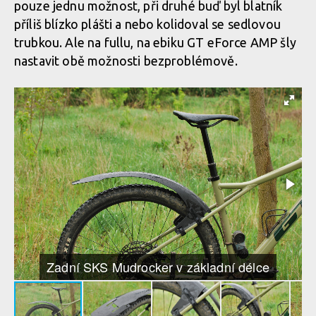
pouze jednu možnost, při druhé buď byl blatník
příliš blízko plášti a nebo kolidoval se sedlovou
trubkou. Ale na fullu, na ebiku GT eForce AMP šly
nastavit obě možnosti bezproblémově.
Zadní SKS Mudrocker v základní délce