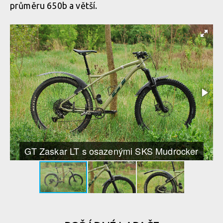
průměru 650b a větší.
GT Zaskar LT s osazenými SKS Mudrocker