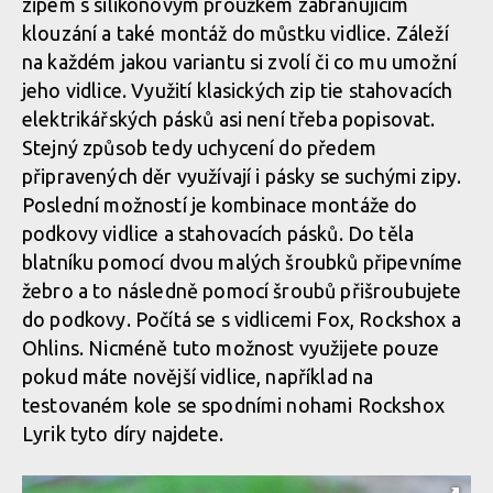
zipem s silikonovým proužkem zabraňujícím
klouzání a také montáž do můstku vidlice. Záleží
na každém jakou variantu si zvolí či co mu umožní
jeho vidlice. Využití klasických zip tie stahovacích
elektrikářských pásků asi není třeba popisovat.
Stejný způsob tedy uchycení do předem
připravených děr využívají i pásky se suchými zipy.
Poslední možností je kombinace montáže do
podkovy vidlice a stahovacích pásků. Do těla
blatníku pomocí dvou malých šroubků připevníme
žebro a to následně pomocí šroubů přišroubujete
do podkovy. Počítá se s vidlicemi Fox, Rockshox a
Ohlins. Nicméně tuto možnost využijete pouze
pokud máte novější vidlice, například na
testovaném kole se spodními nohami Rockshox
Lyrik tyto díry najdete.