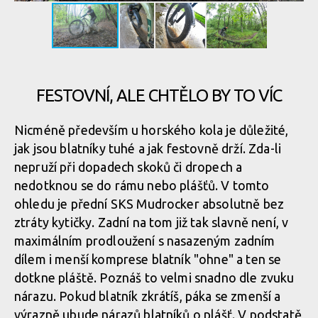
FESTOVNÍ, ALE CHTĚLO BY TO VÍC
Nicméně především u horského kola je důležité,
jak jsou blatníky tuhé a jak festovně drží. Zda-li
nepruží při dopadech skoků či dropech a
nedotknou se do rámu nebo plášťů. V tomto
ohledu je přední SKS Mudrocker absolutně bez
ztráty kytičky. Zadní na tom již tak slavně není, v
maximálním prodloužení s nasazeným zadním
dílem i menší komprese blatník "ohne" a ten se
dotkne pláště. Poznáš to velmi snadno dle zvuku
nárazu. Pokud blatník zkrátíš, páka se zmenší a
výrazně ubude nárazů blatníků o plášť. V podstatě