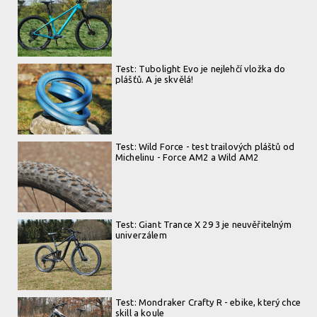
Test: Tubolight Evo je nejlehčí vložka do
plášťů. A je skvělá!
Test: Wild Force - test trailových pláštů od
Michelinu - Force AM2 a Wild AM2
Test: Giant Trance X 29 3 je neuvěřitelným
univerzálem
Test: Mondraker Crafty R - ebike, který chce
skill a koule