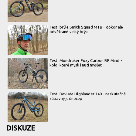
Test: brýle Smith Squad MTB - dokonale
odvětrané velký brýle
Test: Mondraker Foxy Carbon RR Mind -
kolo, které myslí i nutí myslet
Test: Deviate Highlander 140 - neskutečně
zábavný jednočep
DISKUZE