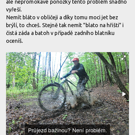
ale nepromokavé ponožky tento problém snadno
vyřeší.
Nemít bláto v obličeji a díky tomu moci jet bez
brýlí, to chceš. Stejně tak nemít "blato na hřišti" i
čistá záda a batoh v případě zadního blatníku
oceníš.
Průjezd bažinou? Není problém.