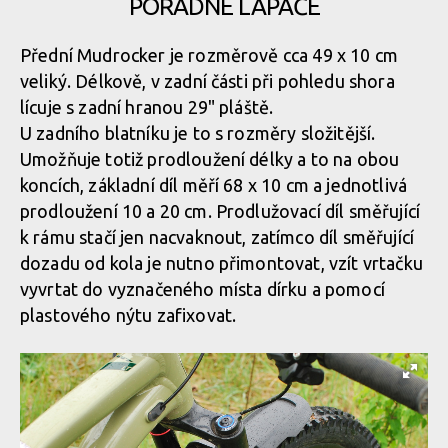
POŘÁDNÉ LAPAČE
Přední Mudrocker je rozměrově cca 49 x 10 cm
veliký. Délkově, v zadní části při pohledu shora
lícuje s zadní hranou 29" pláště.
U zadního blatníku je to s rozměry složitější.
Umožňuje totiž prodloužení délky a to na obou
koncích, základní díl měří 68 x 10 cm a jednotlivá
prodloužení 10 a 20 cm. Prodlužovací díl směřující
k rámu stačí jen nacvaknout, zatímco díl směřující
dozadu od kola je nutno přimontovat, vzít vrtačku
vyvrtat do vyznačeného místa dírku a pomocí
plastového nýtu zafixovat.