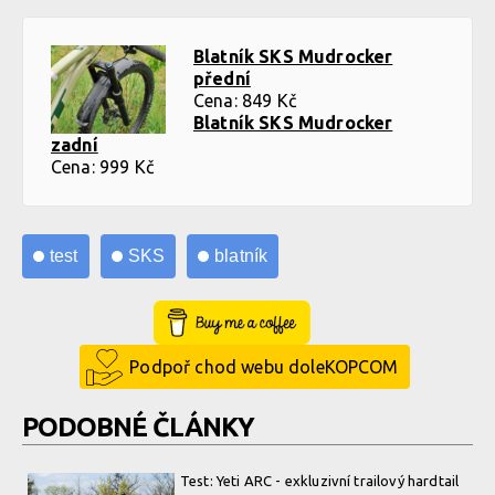
Blatník SKS Mudrocker
přední
Cena: 849 Kč
Blatník SKS Mudrocker
zadní
Cena: 999 Kč
test
SKS
blatník
Buy Me a Coffee
Podpoř chod webu doleKOPCOM
PODOBNÉ ČLÁNKY
Test: Yeti ARC - exkluzivní trailový hardtail