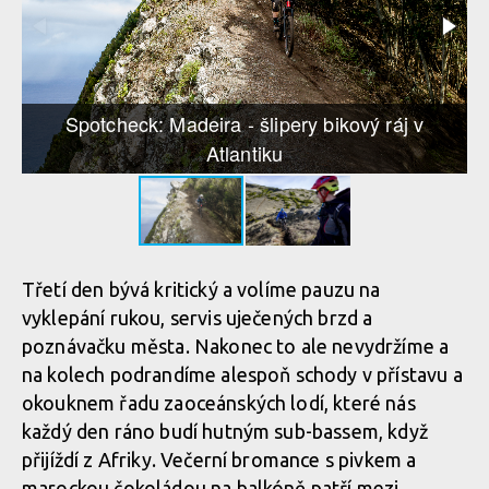
Spotcheck: Madeira - šlipery bikový ráj v
Atlantiku
Třetí den bývá kritický a volíme pauzu na
vyklepání rukou, servis uječených brzd a
poznávačku města. Nakonec to ale nevydržíme a
na kolech podrandíme alespoň schody v přístavu a
okouknem řadu zaoceánských lodí, které nás
každý den ráno budí hutným sub-bassem, když
přijíždí z Afriky. Večerní bromance s pivkem a
marockou čokoládou na balkóně patří mezi