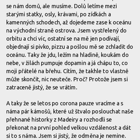
se nám domů, ale musíme. Dolů letíme mezi
starými statky, osly, krávami, po zídkách a
kamenných schodech, až dojedeme zase k oceánu
na východní straně ostrova. Jsem vystřelený do
orbitu a chci víc, ostatní se na mě jen podívají,
objednají si pivko, pizzu a pošlou mě se zchladit do
oceánu. Taky že jdu, ležím na hladině, koukám do
nebe, v žilách pumpuje dopamin a já chápu to, co
moji přátelé na břehu. Cítím, že takhle to vlastně
může skončit, nic neuteče. Proč? Protože jsem si
zatraceně jistý, že se vrátím.
A taky že se letos po corona pauze vracíme a s
náma pár kámošů, které už štvalo poslouchat naše
přehnané historky z Madeiry a rozhodli se
překonat na první pohled velkou vzdálenost a dát
si to s náma. Jsem si jistý, že odměna je nemine.