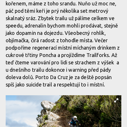
kořenem, máme z toho srandu. Nuňo už moc ne,
páč pod těmi keři je prý několika set metrový
skalnatý sráz. Zbytek trailu už pálíme celkem ve
speedu, adrenalin bychom mohli prodávat, stejně
jako dopamin na dojezdu. Všeobecný rohlík,
objímačka, čirá radost z tohodle místa. Večer
podpoříme regenerací místní míchaným drinkem z
cukrové třtiny Poncha a projíždíme Trailforks. Až
teď čteme varování pro lidi se strachem z výšek a
u dnešního trailu dokonce i warning před pády
doleva dolů. Porto Da Cruz je za deště popsán
spíš jako suicide trail a respektují to i místní.