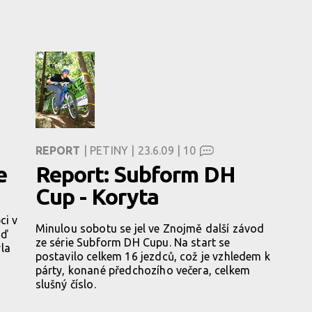
REPORT
| PETINY | 23.6.09 |
10
e
Report: Subform DH
Cup - Koryta
ci v
Minulou sobotu se jel ve Znojmě další závod
ěď
ze série Subform DH Cupu. Na start se
la
postavilo celkem 16 jezdců, což je vzhledem k
párty, konané předchozího večera, celkem
slušný číslo.