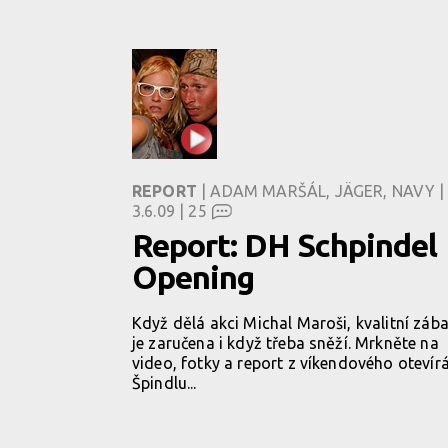
REPORT
| ADAM MARŠÁL, JÄGER, NAVY |
3.6.09 |
25
Report: DH Schpindel
Opening
Když dělá akci Michal Maroši, kvalitní záb
je zaručena i když třeba sněží. Mrkněte na
video, fotky a report z víkendového otevír
Špindlu...