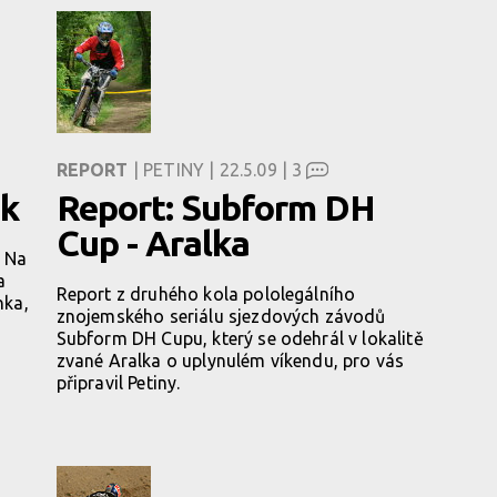
REPORT
| PETINY | 22.5.09 |
3
ák
Report: Subform DH
Cup - Aralka
. Na
a
Report z druhého kola pololegálního
nka,
znojemského seriálu sjezdových závodů
Subform DH Cupu, který se odehrál v lokalitě
zvané Aralka o uplynulém víkendu, pro vás
připravil Petiny.