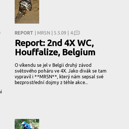
REPORT
| MRSN | 5.5.09 |
4
Report: 2nd 4X WC,
Houffalize, Belgium
O víkendu se jel v Belgii druhý závod
světového poháru ve 4X. Jako divák se tam
vypravil i **MRSN**, který nám sepsal své
bezprostřední dojmy z téhle akce...
ý
mi