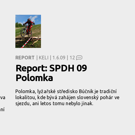
REPORT
| KELI | 1.6.09 |
12
Report: SPDH 09
Polomka
Polomka, lyžařské středisko Búčnik je tradiční
ava
lokalitou, kde bývá zahájen slovenský pohár ve
sjezdu, ani letos tomu nebylo jinak.
ání