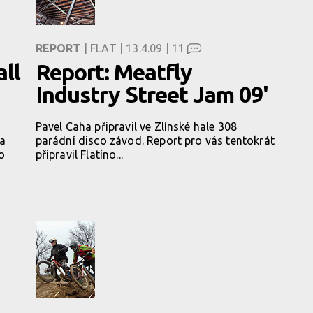
REPORT
| FLAT | 13.4.09 |
11
all
Report: Meatfly
Industry Street Jam 09'
Pavel Caha připravil ve Zlínské hale 308
ra
parádní disco závod. Report pro vás tentokrát
o
připravil Flatíno...