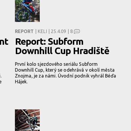
REPORT
| KELI | 25.4.09 |
8
nt
Report: Subform
Downhill Cup Hradiště
První kolo sjezdového seriálu Subform
Downhill Cup, který se odehrává v okolí města
.
Znojma, je za námi. Úvodní podnik vyhrál Béďa
e
Hájek.