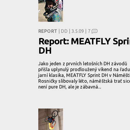
REPORT
| DD | 3.5.09 |
7
Report: MEATFLY Spri
DH
Jako jeden z prvních letošních DH závodů
přišla uplynulý prodloužený víkend na řadu
jarní klasika, MEATFLY Sprint DH v Náměšti
Rosničky slibovaly léto, náměštská trať sic
není pure DH, ale je zábavná...