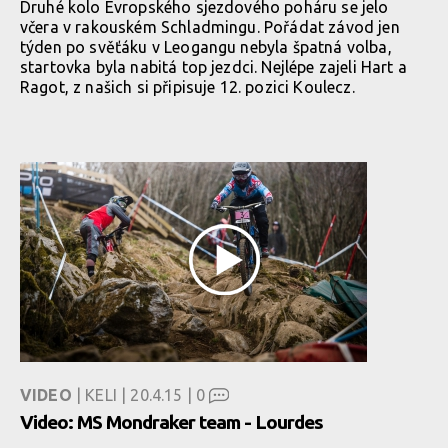
Druhé kolo Evropského sjezdového poháru se jelo
včera v rakouském Schladmingu. Pořádat závod jen
týden po svěťáku v Leogangu nebyla špatná volba,
startovka byla nabitá top jezdci. Nejlépe zajeli Hart a
Ragot, z našich si připisuje 12. pozici Koulecz.
VIDEO
| KELI | 20.4.15 |
0
Video: MS Mondraker team - Lourdes