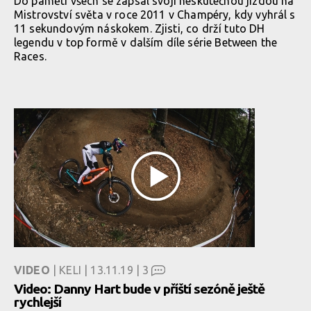
Do paměti všech se zapsal svojí neskutečnou jízdou na
Mistrovství světa v roce 2011 v Champéry, kdy vyhrál s
11 sekundovým náskokem. Zjisti, co drží tuto DH
legendu v top formě v dalším díle série Between the
Races.
VIDEO
| KELI | 13.11.19 |
3
Video: Danny Hart bude v příští sezóně ještě
rychlejší