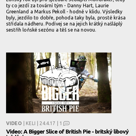
ty co jezdí za tovární tým - Danny Hart, Laurie
Greenland a Markus Pekoll - hodně v klidu. Výsledky
byly, jezdilo to dobře, pohoda taky byla, prostě krása
střídala nádheru. Podívej se na jejich krátký našláplý
sestřih loňské sezónu a těš se na novou.
VIDEO
| KELI | 24.4.17 |
1
Video: A Bigger Slice of British Pie - britský libový