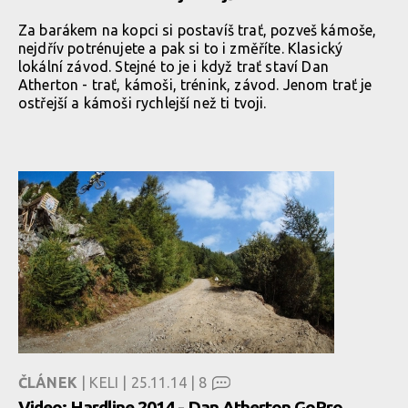
Za barákem na kopci si postavíš trať, pozveš kámoše,
nejdřív potrénujete a pak si to i změříte. Klasický
lokální závod. Stejné to je i když trať staví Dan
Atherton - trať, kámoši, trénink, závod. Jenom trať je
ostřejší a kámoši rychlejší než ti tvoji.
ČLÁNEK
| KELI | 25.11.14 |
8
Video: Hardline 2014 - Dan Atherton GoPro