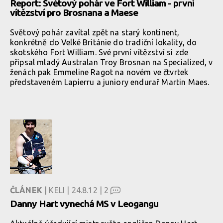
Report: Světový pohár ve Fort William - první
vítězství pro Brosnana a Maese
Světový pohár zavítal zpět na starý kontinent,
konkrétně do Velké Británie do tradiční lokality, do
skotského Fort William. Své první vítězství si zde
připsal mladý Australan Troy Brosnan na Specialized, v
ženách pak Emmeline Ragot na novém ve čtvrtek
představeném Lapierru a juniory endurař Martin Maes.
ČLÁNEK
| KELI | 24.8.12 |
2
Danny Hart vynechá MS v Leogangu