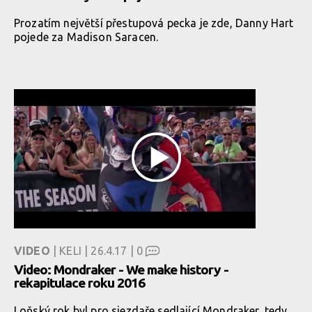
Prozatím největší přestupová pecka je zde, Danny Hart
pojede za Madison Saracen.
VIDEO
| KELI | 26.4.17 |
0
Video: Mondraker - We make history -
rekapitulace roku 2016
Loňský rok byl pro sjezdaře sedlající Mondraker, tedy