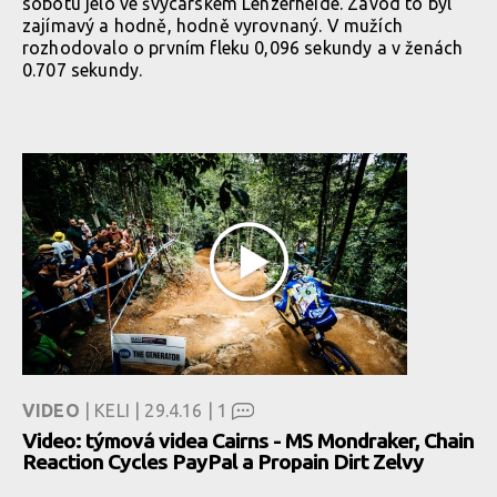
sobotu jelo ve švýcarském Lenzerheide. Závod to byl
zajímavý a hodně, hodně vyrovnaný. V mužích
rozhodovalo o prvním fleku 0,096 sekundy a v ženách
0.707 sekundy.
VIDEO
| KELI | 29.4.16 |
1
Video: týmová videa Cairns - MS Mondraker, Chain
Reaction Cycles PayPal a Propain Dirt Zelvy