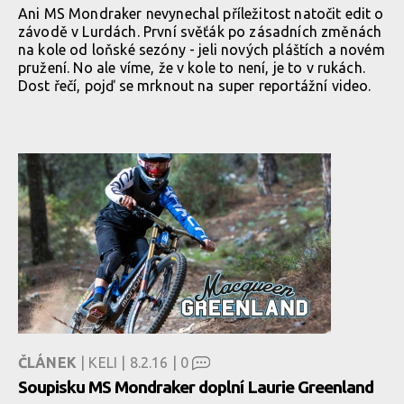
Ani MS Mondraker nevynechal příležitost natočit edit o
závodě v Lurdách. První svěťák po zásadních změnách
na kole od loňské sezóny - jeli nových pláštích a novém
pružení. No ale víme, že v kole to není, je to v rukách.
Dost řečí, pojď se mrknout na super reportážní video.
ČLÁNEK
| KELI | 8.2.16 |
0
Soupisku MS Mondraker doplní Laurie Greenland