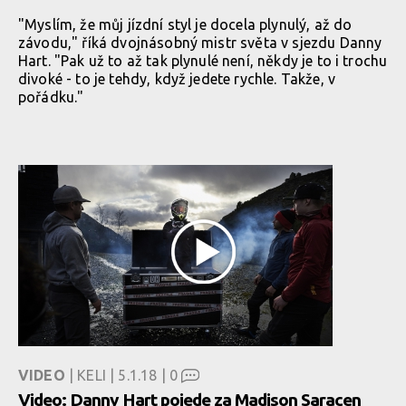
"Myslím, že můj jízdní styl je docela plynulý, až do
závodu," říká dvojnásobný mistr světa v sjezdu Danny
Hart. "Pak už to až tak plynulé není, někdy je to i trochu
divoké - to je tehdy, když jedete rychle. Takže, v
pořádku."
VIDEO
| KELI | 5.1.18 |
0
Video: Danny Hart pojede za Madison Saracen