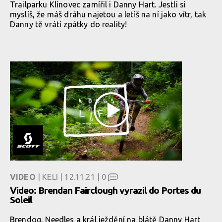
Trailparku Klínovec zamířil i Danny Hart. Jestli si
myslíš, že máš dráhu najetou a letíš na ní jako vítr, tak
Danny tě vrátí zpátky do reality!
VIDEO
| KELI | 12.11.21 |
0
Video: Brendan Fairclough vyrazil do Portes du
Soleil
Brendog, Needles a král ježdění na blátě Danny Hart