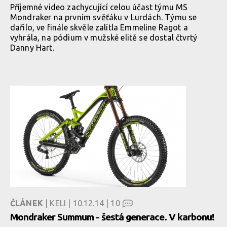
Příjemné video zachycující celou účast týmu MS
Mondraker na prvním svěťáku v Lurdách. Týmu se
dařilo, ve finále skvěle zalítla Emmeline Ragot a
vyhrála, na pódium v mužské elitě se dostal čtvrtý
Danny Hart.
ČLÁNEK
| KELI | 10.12.14 |
10
Mondraker Summum - šestá generace. V karbonu!