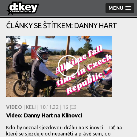
MENU
ČLÁNKY SE ŠTÍTKEM: DANNY HART
VIDEO
| KELI | 10.11.22 |
16
Video: Danny Hart na Klínovci
Kdo by neznal sjezdovou dráhu na Klínovci. Trať na
které se sjezduje od nepaměti a právě sem, do