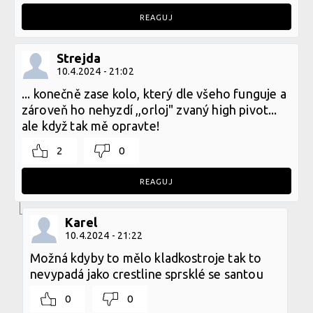
REAGUJ
Strejda
10.4.2024 - 21:02
... konečně zase kolo, který dle všeho funguje a
zároveň ho nehyzdí ,,orloj" zvaný high pivot...
ale když tak mě opravte!
2
0
REAGUJ
Karel
10.4.2024 - 21:22
Možná kdyby to mělo kladkostroje tak to
nevypadá jako crestline sprsklé se santou
0
0