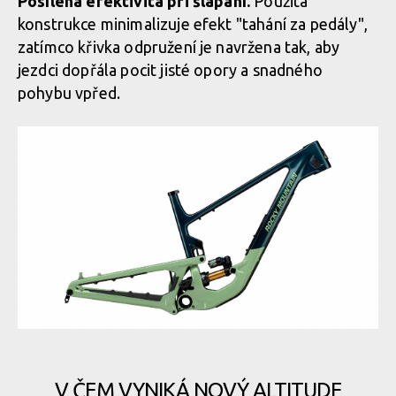
Posílená efektivita při šlapání.
Použitá
konstrukce minimalizuje efekt "tahání za pedály",
zatímco křivka odpružení je navržena tak, aby
jezdci dopřála pocit jisté opory a snadného
pohybu vpřed.
V ČEM VYNIKÁ NOVÝ ALTITUDE