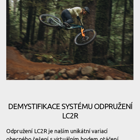
Novinka: Zcela nový Rocky Mountain Altitude - návrat odpružení
LC2R
DEMYSTIFIKACE SYSTÉMU ODPRUŽENÍ
LC2R
Novinka: Zcela nový Rocky Mountain Altitude - návrat odpružení
LC2R
Odpružení LC2R je naším unikátní variací
obecného řešení s virtuálním bodem otáčení,