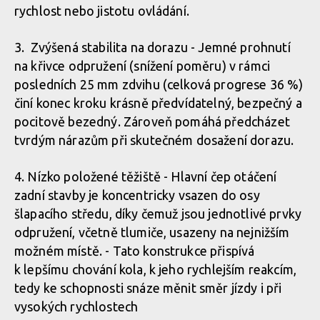
rychlost nebo jistotu ovládání.
3. Zvýšená stabilita na dorazu - Jemné prohnutí
na křivce odpružení (snížení poměru) v rámci
posledních 25 mm zdvihu (celková progrese 36 %)
činí konec kroku krásně předvídatelný, bezpečný a
pocitově bezedný. Zároveň pomáhá předcházet
tvrdým nárazům při skutečném dosažení dorazu.
4. Nízko položené těžiště - Hlavní čep otáčení
zadní stavby je koncentricky vsazen do osy
šlapacího středu, díky čemuž jsou jednotlivé prvky
odpružení, včetně tlumiče, usazeny na nejnižším
možném místě. - Tato konstrukce přispívá
k lepšímu chování kola, k jeho rychlejším reakcím,
tedy ke schopnosti snáze měnit směr jízdy i při
vysokých rychlostech