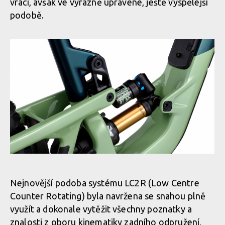
vrací, avšak ve výrazně upravené, ještě vyspělejší
Novinka: Zcela nový Rocky Mountain Altitude - návrat odpružení
podobě.
LC2R
Novinka: Zcela nový Rocky Mountain Altitude - návrat odpružení
LC2R
Novinka: Zcela nový Rocky Mountain Altitude - návrat odpružení
LC2R
Nejnovější podoba systému LC2R (Low Centre
Counter Rotating) byla navržena se snahou plně
využít a dokonale vytěžit všechny poznatky a
Novinka: Zcela nový Rocky Mountain Altitude - návrat odpružení
znalosti z oboru kinematiky zadního odpružení,
LC2R