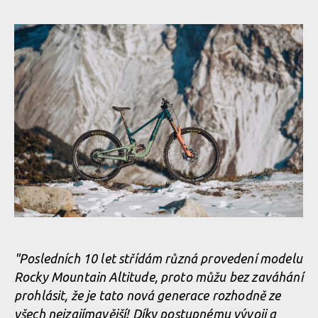
Novinka: Zcela nový Rocky Mountain Altitude - návrat odpružení
LC2R
"Posledních 10 let střídám různá provedení modelu
Rocky Mountain Altitude, proto můžu bez zaváhání
prohlásit, že je tato nová generace rozhodně ze
Novinka: Zcela nový Rocky Mountain Altitude - návrat odpružení
všech nejzajímavější! Díky postupnému vývoji a
LC2R