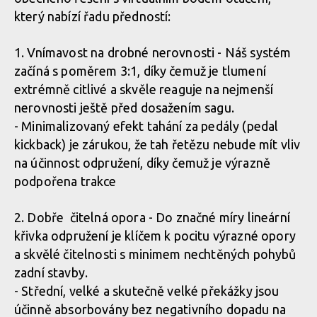
který nabízí řadu předností:
Novinka: Zcela nový Rocky Mountain Altitude - návrat odpružení
LC2R
1. Vnímavost na drobné nerovnosti - Náš systém
začíná s poměrem 3:1, díky čemuž je tlumení
extrémně citlivé a skvěle reaguje na nejmenší
Novinka: Zcela nový Rocky Mountain Altitude - návrat odpružení
nerovnosti ještě před dosažením sagu.
LC2R
- Minimalizovaný efekt tahání za pedály (pedal
kickback) je zárukou, že tah řetězu nebude mít vliv
na účinnost odpružení, díky čemuž je výrazně
Novinka: Zcela nový Rocky Mountain Altitude - návrat odpružení
podpořena trakce
LC2R
2. Dobře čitelná opora - Do značné míry lineární
křivka odpružení je klíčem k pocitu výrazné opory
a skvělé čitelnosti s minimem nechtěných pohybů
zadní stavby.
- Střední, velké a skutečně velké překážky jsou
účinně absorbovány bez negativního dopadu na