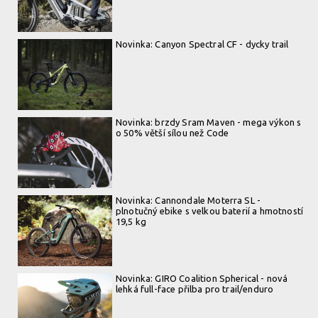
Novinka: Canyon Spectral CF - dycky trail
Novinka: brzdy Sram Maven - mega výkon s
o 50% větší sílou než Code
Novinka: Cannondale Moterra SL -
plnotučný ebike s velkou baterií a hmotností
19,5 kg
Novinka: GIRO Coalition Spherical - nová
lehká full-face přilba pro trail/enduro