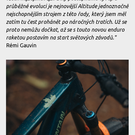
průběžné evoluci je nejnovější Altitude jednoznačně
nejschopnějším strojem z této řady, který jsem měl
zatím tu čest prohánět po náročných tratích. Už se
Novinka: Zcela nový Rocky Mountain Altitude - návrat odpružení
proto nemůžu dočkat, až se s touto novou enduro
LC2R
raketou postavím na start světových závodů."
Rémi Gauvin
Novinka: Zcela nový Rocky Mountain Altitude - návrat odpružení
LC2R
Novinka: Zcela nový Rocky Mountain Altitude - návrat odpružení
LC2R