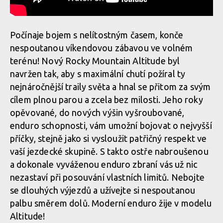
Počínaje bojem s nelítostným časem, konče
nespoutanou víkendovou zábavou ve volném
terénu! Nový Rocky Mountain Altitude byl
navržen tak, aby s maximální chutí požíral ty
nejnáročnější traily světa a hnal se přitom za svým
cílem plnou parou a zcela bez milosti. Jeho roky
opěvované, do nových výšin vyšroubované,
enduro schopnosti, vám umožní bojovat o nejvyšší
příčky, stejně jako si vysloužit patřičný respekt ve
vaší jezdecké skupině. S takto ostře nabroušenou
a dokonale vyváženou enduro zbraní vás už nic
nezastaví při posouvání vlastních limitů. Nebojte
se dlouhých výjezdů a užívejte si nespoutanou
palbu směrem dolů. Moderní enduro žije v modelu
Altitude!