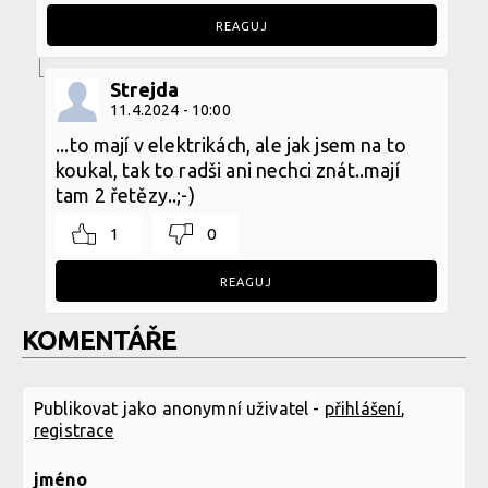
REAGUJ
Strejda
11.4.2024 - 10:00
...to mají v elektrikách, ale jak jsem na to
koukal, tak to radši ani nechci znát..mají
tam 2 řetězy..;-)
1
0
REAGUJ
KOMENTÁŘE
Publikovat jako anonymní uživatel -
přihlášení
,
registrace
jméno