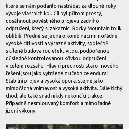
které se nám podařilo nastřádat za dlouhé roky
vývoje vlastních kol. Cíl byl přitom prostý,
dosáhnout pověstného projevu zadního
Novinka: Zcela nový Rocky Mountain Altitude - návrat odpružení
odpružení, který si zákazníci Rocky Mountain tolik
LC2R
oblíbili. Předně se jedná o kombinaci mimořádné
vysoké citlivosti a výrazné aktivity, společně
s cíleně budovanou efektivitou, podpořenou
Novinka: Zcela nový Rocky Mountain Altitude - návrat odpružení
důsledně kontrolovanou křivkou odpružení
LC2R
v celém rozsahu. Hlavní přednosti staro- nového
řešení jsou jako vytržené z učebnice endura!
Stabilní projev a vysoká opora, stejně jako
Novinka: Zcela nový Rocky Mountain Altitude - návrat odpružení
mimořádná vnímavost a vysoká aktivita. Dále tichý
LC2R
chod, ale také snad nikdy nekončící trakce.
Případně nesmlouvaný komfort a mimořádné
jízdní výkony!