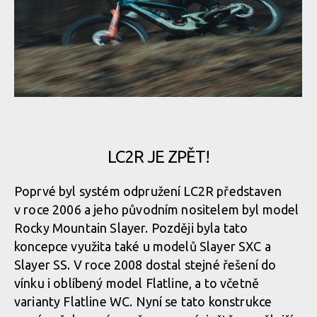
Novinka: Zcela nový Rocky Mountain Altitude - návrat odpružení
LC2R
Novinka: Zcela nový Rocky Mountain Altitude - návrat odpružení
LC2R
Novinka: Zcela nový Rocky Mountain Altitude - návrat odpružení
LC2R
Novinka: Zcela nový Rocky Mountain Altitude - návrat odpružení
LC2R
LC2R JE ZPĚT!
Novinka: Zcela nový Rocky Mountain Altitude - návrat odpružení
Poprvé byl systém odpružení LC2R představen
LC2R
Novinka: Zcela nový Rocky Mountain Altitude - návrat odpružení
v roce 2006 a jeho původním nositelem byl model
LC2R
Rocky Mountain Slayer. Později byla tato
koncepce využita také u modelů Slayer SXC a
Novinka: Zcela nový Rocky Mountain Altitude - návrat odpružení
Slayer SS. V roce 2008 dostal stejné řešení do
LC2R
vínku i oblíbený model Flatline, a to včetně
varianty Flatline WC. Nyní se tato konstrukce