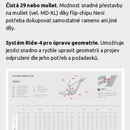
Novinka: Zcela nový Rocky Mountain Altitude - návrat odpružení
Čistá 29 nebo mullet.
Možnost snadné přestavby
LC2R
na mullet (vel. MD-XL) díky flip-chipu Není
potřeba dokupovat samostatné rameno ani jiné
díly.
Novinka: Zcela nový Rocky Mountain Altitude - návrat odpružení
LC2R
Systém Ride-4 pro úpravu geometrie.
Umožňuje
jezdci snadno a rychle upravit geometrii a projev
odpružení dle jeho potřeb a požadavků.
Novinka: Zcela nový Rocky Mountain Altitude - návrat odpružení
LC2R