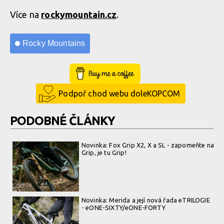
Více na
rockymountain.cz
.
Rocky Mountains
Buy Me a Coffee
Podpoř chod webu doleKOPCOM
PODOBNÉ ČLÁNKY
Novinka: Fox Grip X2, X a SL - zapomeňte na
Grip, je tu Grip!
Novinka: Merida a její nová řada eTRILOGIE
- eONE-SIXTY/eONE-FORTY