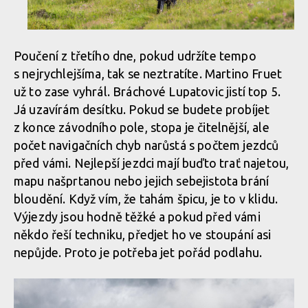
Poučení z třetího dne, pokud udržíte tempo
Report: ALLAROUND 2024 - třídenní etapák z Aosty do Aosty -
7600 metrů z kopce na 160 km
s nejrychlejšíma, tak se neztratíte. Martino Fruet
už to zase vyhrál. Bráchové Lupatovic jistí top 5.
Já uzavírám desítku. Pokud se budete probíjet
z konce závodního pole, stopa je čitelnější, ale
Report: ALLAROUND 2024 - třídenní etapák z Aosty do Aosty -
7600 metrů z kopce na 160 km
počet navigačních chyb narůstá s počtem jezdců
před vámi. Nejlepší jezdci mají buďto trať najetou,
mapu našprtanou nebo jejich sebejistota brání
bloudění. Když vím, že tahám špicu, je to v klidu.
Výjezdy jsou hodně těžké a pokud před vámi
někdo řeší techniku, předjet ho ve stoupání asi
nepůjde. Proto je potřeba jet pořád podlahu.