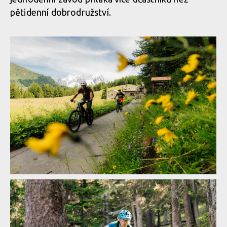
pětidenní dobrodružství.
Report: ALLAROUND 2024 - třídenní etapák z Aosty do Aosty -
7600 metrů z kopce na 160 km