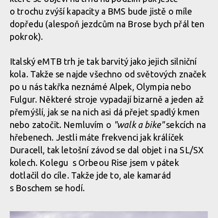
o trochu zvýší kapacity a BMS bude jistě o míle
dopředu (alespoň jezdcům na Brose bych přál ten
pokrok).
Italský eMTB trh je tak barvitý jako jejich silniční
kola. Takže se najde všechno od světových značek
po u nás takřka neznámé Alpek, Olympia nebo
Fulgur. Některé stroje vypadají bizarně a jeden až
přemýšlí, jak se na nich asi dá přejet spadlý kmen
nebo zatočit. Nemluvím o
"walk a bike"
sekcích na
hřebenech. Jestli máte frekvenci jak králíček
Duracell, tak letošní závod se dal objet i na SL/SX
kolech. Kolegu s Orbeou Rise jsem v pátek
dotlačil do cíle. Takže jde to, ale kamarád
s Boschem se hodí.