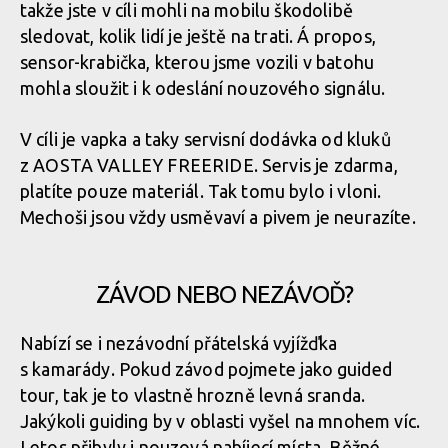
Report: ALLAROUND 2024 - třídenní etapák z Aosty do Aosty -
takže jste v cíli mohli na mobilu škodolibě
7600 metrů z kopce na 160 km
sledovat, kolik lidí je ještě na trati. Á propos,
Report: ALLAROUND 2024 - třídenní etapák z Aosty do Aosty -
sensor-krabička, kterou jsme vozili v batohu
7600 metrů z kopce na 160 km
Report: ALLAROUND 2024 - třídenní etapák z Aosty do Aosty -
mohla sloužit i k odeslání nouzového signálu.
7600 metrů z kopce na 160 km
Report: ALLAROUND 2024 - třídenní etapák z Aosty do Aosty -
7600 metrů z kopce na 160 km
V cíli je vapka a taky servisní dodávka od kluků
Report: ALLAROUND 2024 - třídenní etapák z Aosty do Aosty -
z AOSTA VALLEY FREERIDE. Servis je zdarma,
7600 metrů z kopce na 160 km
Report: ALLAROUND 2024 - třídenní etapák z Aosty do Aosty -
platíte pouze materiál. Tak tomu bylo i vloni.
7600 metrů z kopce na 160 km
Mechoši jsou vždy usměvaví a pivem je neurazíte.
Report: ALLAROUND 2024 - třídenní etapák z Aosty do Aosty -
7600 metrů z kopce na 160 km
Report: ALLAROUND 2024 - třídenní etapák z Aosty do Aosty -
ZÁVOD NEBO NEZÁVOĎ?
7600 metrů z kopce na 160 km
Nabízí se i nezávodní přátelská vyjížďka
Report: ALLAROUND 2024 - třídenní etapák z Aosty do Aosty -
s kamarády. Pokud závod pojmete jako guided
7600 metrů z kopce na 160 km
Report: ALLAROUND 2024 - třídenní etapák z Aosty do Aosty -
tour, tak je to vlastně hrozně levná sranda.
7600 metrů z kopce na 160 km
Jakýkoli guiding by v oblasti vyšel na mnohem víc.
Letos přibyly i nouzová nabíjecí místa. Běžné