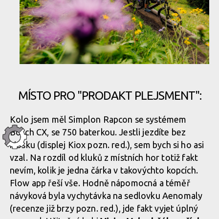
MÍSTO PRO "PRODAKT PLEJSMENT":
Kolo jsem měl Simplon Rapcon se systémem
Bosch CX, se 750 baterkou. Jestli jezdíte bez
kiosku (displej Kiox pozn. red.), sem bych si ho asi
vzal. Na rozdíl od kluků z místních hor totiž fakt
nevím, kolik je jedna čárka v takovýchto kopcích.
Flow app řeší vše. Hodně nápomocná a téměř
návyková byla vychytávka na sedlovku Aenomaly
(recenze již brzy pozn. red.), jde fakt vyjet úplný