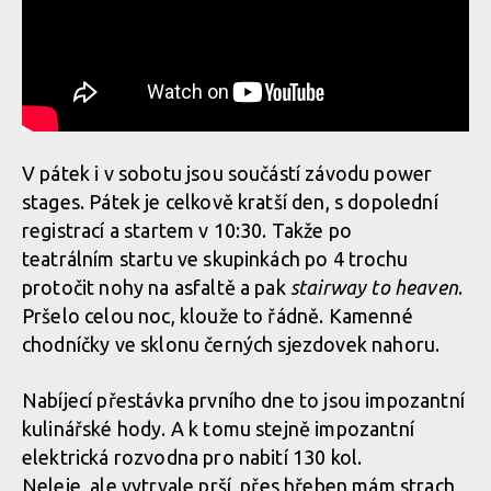
7600 metrů z kopce na 160 km
Report: ALLAROUND 2024 - třídenní etapák z Aosty do Aosty -
7600 metrů z kopce na 160 km
Report: ALLAROUND 2024 - třídenní etapák z Aosty do Aosty -
7600 metrů z kopce na 160 km
V pátek i v sobotu jsou součástí závodu power
stages. Pátek je celkově kratší den, s dopolední
Report: ALLAROUND 2024 - třídenní etapák z Aosty do Aosty -
registrací a startem v 10:30. Takže po
7600 metrů z kopce na 160 km
teatrálním startu ve skupinkách po 4 trochu
protočit nohy na asfaltě a pak
stairway to heaven
.
Pršelo celou noc, klouže to řádně. Kamenné
Report: ALLAROUND 2024 - třídenní etapák z Aosty do Aosty -
chodníčky ve sklonu černých sjezdovek nahoru.
7600 metrů z kopce na 160 km
Nabíjecí přestávka prvního dne to jsou impozantní
kulinářské hody. A k tomu stejně impozantní
elektrická rozvodna pro nabití 130 kol.
Neleje, ale vytrvale prší, přes hřeben mám strach