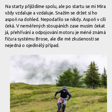
Report: ALLAROUND 2024 - třídenní etapák z Aosty do Aosty -
Na starty přijíždíme spolu, ale po startu se mi Mira
7600 metrů z kopce na 160 km
vždy vzdaluje a vzdaluje. Snažím se držet si ho
aspoň na dohled. Nepodařilo se nikdy. Aspoň v cíli
čeká. V neměřených stoupáních zase musím čekat
Report: ALLAROUND 2024 - třídenní etapák z Aosty do Aosty -
já, přehřívání a odpojování motoru je méně známá
7600 metrů z kopce na 160 km
fičura systému Brose, ale dle mé zkušenosti se
nejedná o ojedinělý případ.
Report: ALLAROUND 2024 - třídenní etapák z Aosty do Aosty -
7600 metrů z kopce na 160 km
Report: ALLAROUND 2024 - třídenní etapák z Aosty do Aosty -
7600 metrů z kopce na 160 km
Report: ALLAROUND 2024 - třídenní etapák z Aosty do Aosty -
7600 metrů z kopce na 160 km