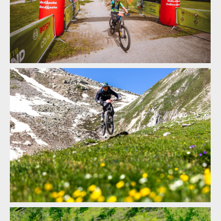
Report: ALLAROUND 2024 - třídenní etapák z Aosty do Aosty -
7600 metrů z kopce na 160 km
Report: ALLAROUND 2024 - třídenní etapák z Aosty do Aosty -
7600 metrů z kopce na 160 km
Report: ALLAROUND 2024 - třídenní etapák z Aosty do Aosty -
7600 metrů z kopce na 160 km
Report: ALLAROUND 2024 - třídenní etapák z Aosty do Aosty -
7600 metrů z kopce na 160 km
Report: ALLAROUND 2024 - třídenní etapák z Aosty do Aosty -
7600 metrů z kopce na 160 km
Report: ALLAROUND 2024 - třídenní etapák z Aosty do Aosty -
7600 metrů z kopce na 160 km