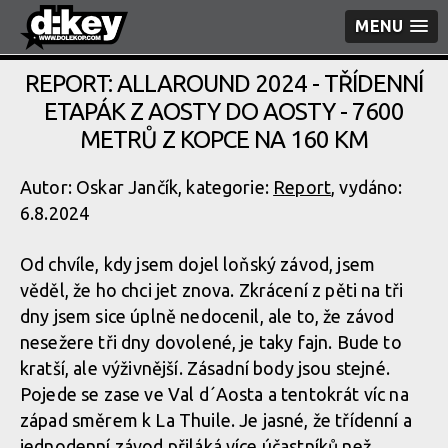
MENU
REPORT: ALLAROUND 2024 - TŘÍDENNÍ
ETAPÁK Z AOSTY DO AOSTY - 7600
METRŮ Z KOPCE NA 160 KM
Autor: Oskar Jančík, kategorie:
Report
, vydáno:
6.8.2024
Od chvíle, kdy jsem dojel loňský závod, jsem
věděl, že ho chci jet znova. Zkrácení z pěti na tři
dny jsem sice úplně nedocenil, ale to, že závod
nesežere tři dny dovolené, je taky fajn. Bude to
kratší, ale výživnější. Zásadní body jsou stejné.
Pojede se zase ve Val d´Aosta a tentokrát víc na
západ směrem k La Thuile. Je jasné, že třídenní a
jednodenní závod přiláká více účastníků než