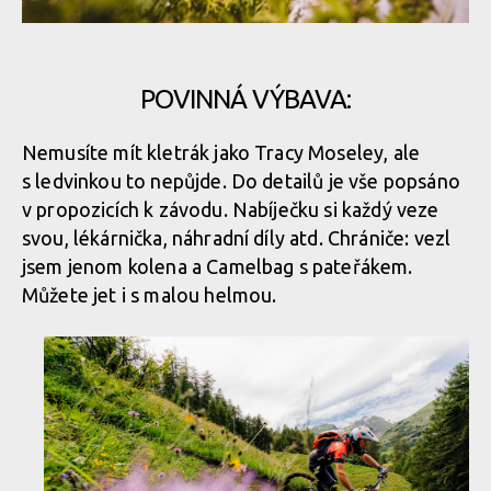
7600 metrů z kopce na 160 km
POVINNÁ VÝBAVA:
Report: ALLAROUND 2024 - třídenní etapák z Aosty do Aosty -
7600 metrů z kopce na 160 km
Nemusíte mít kletrák jako Tracy Moseley, ale
s ledvinkou to nepůjde. Do detailů je vše popsáno
v propozicích k závodu. Nabíječku si každý veze
svou, lékárnička, náhradní díly atd. Chrániče: vezl
jsem jenom kolena a Camelbag s pateřákem.
Můžete jet i s malou helmou.