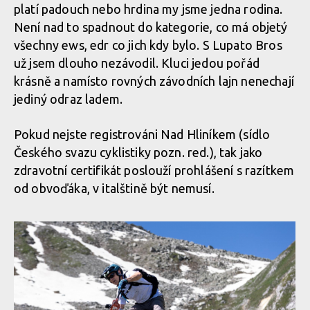
Report: ALLAROUND 2024 - třídenní etapák z Aosty do Aosty -
platí padouch nebo hrdina my jsme jedna rodina.
7600 metrů z kopce na 160 km
Není nad to spadnout do kategorie, co má objetý
Report: ALLAROUND 2024 - třídenní etapák z Aosty do Aosty -
všechny ews, edr co jich kdy bylo. S Lupato Bros
7600 metrů z kopce na 160 km
Report: ALLAROUND 2024 - třídenní etapák z Aosty do Aosty -
už jsem dlouho nezávodil. Kluci jedou pořád
7600 metrů z kopce na 160 km
krásně a namísto rovných závodních lajn nenechají
jediný odraz ladem.
Report: ALLAROUND 2024 - třídenní etapák z Aosty do Aosty -
7600 metrů z kopce na 160 km
Report: ALLAROUND 2024 - třídenní etapák z Aosty do Aosty -
Pokud nejste registrováni Nad Hliníkem (sídlo
7600 metrů z kopce na 160 km
Českého svazu cyklistiky pozn. red.), tak jako
zdravotní certifikát poslouží prohlášení s razítkem
Report: ALLAROUND 2024 - třídenní etapák z Aosty do Aosty -
od obvoďáka, v italštině být nemusí.
7600 metrů z kopce na 160 km
Report: ALLAROUND 2024 - třídenní etapák z Aosty do Aosty -
7600 metrů z kopce na 160 km
Report: ALLAROUND 2024 - třídenní etapák z Aosty do Aosty -
7600 metrů z kopce na 160 km