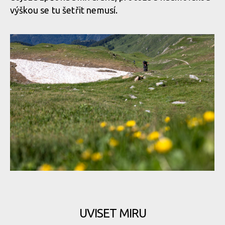
výškou se tu šetřit nemusí.
Report: ALLAROUND 2024 - třídenní etapák z Aosty do Aosty -
7600 metrů z kopce na 160 km
UVISET MIRU