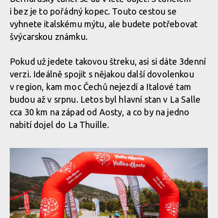
7600 metrů z kopce na 160 km
i bez je to pořádný kopec. Touto cestou se
Report: ALLAROUND 2024 - třídenní etapák z Aosty do Aosty -
vyhnete italskému mýtu, ale budete potřebovat
7600 metrů z kopce na 160 km
Report: ALLAROUND 2024 - třídenní etapák z Aosty do Aosty -
švýcarskou známku.
7600 metrů z kopce na 160 km
Pokud už jedete takovou štreku, asi si dáte 3denní
Report: ALLAROUND 2024 - třídenní etapák z Aosty do Aosty -
verzi. Ideálně spojit s nějakou další dovolenkou
7600 metrů z kopce na 160 km
Report: ALLAROUND 2024 - třídenní etapák z Aosty do Aosty -
v region, kam moc Čechů nejezdí a Italové tam
7600 metrů z kopce na 160 km
budou až v srpnu. Letos byl hlavní stan v La Salle
cca 30 km na západ od Aosty, a co by na jedno
Report: ALLAROUND 2024 - třídenní etapák z Aosty do Aosty -
nabití dojel do La Thuille.
7600 metrů z kopce na 160 km
Report: ALLAROUND 2024 - třídenní etapák z Aosty do Aosty -
7600 metrů z kopce na 160 km
Report: ALLAROUND 2024 - třídenní etapák z Aosty do Aosty -
7600 metrů z kopce na 160 km