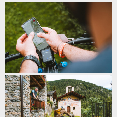
Report: ALLAROUND 2024 - třídenní etapák z Aosty do Aosty -
7600 metrů z kopce na 160 km
Report: ALLAROUND 2024 - třídenní etapák z Aosty do Aosty -
7600 metrů z kopce na 160 km
Report: ALLAROUND 2024 - třídenní etapák z Aosty do Aosty -
7600 metrů z kopce na 160 km
Report: ALLAROUND 2024 - třídenní etapák z Aosty do Aosty -
7600 metrů z kopce na 160 km
Report: ALLAROUND 2024 - třídenní etapák z Aosty do Aosty -
7600 metrů z kopce na 160 km
Report: ALLAROUND 2024 - třídenní etapák z Aosty do Aosty -
7600 metrů z kopce na 160 km
Report: ALLAROUND 2024 - třídenní etapák z Aosty do Aosty -
7600 metrů z kopce na 160 km