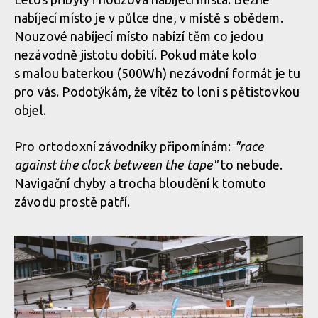
Report: ALLAROUND 2024 - třídenní etapák z Aosty do Aosty -
nabíjecí místo je v půlce dne, v místě s obědem.
7600 metrů z kopce na 160 km
Nouzové nabíjecí místo nabízí těm co jedou
nezávodně jistotu dobití. Pokud máte kolo
s malou baterkou (500Wh) nezávodní formát je tu
Report: ALLAROUND 2024 - třídenní etapák z Aosty do Aosty -
pro vás. Podotýkám, že vítěz to loni s pětistovkou
7600 metrů z kopce na 160 km
objel.
Pro ortodoxní závodníky připomínám:
"race
Report: ALLAROUND 2024 - třídenní etapák z Aosty do Aosty -
against the clock between the tape"
to nebude.
7600 metrů z kopce na 160 km
Navigační chyby a trocha bloudění k tomuto
závodu prostě patří.