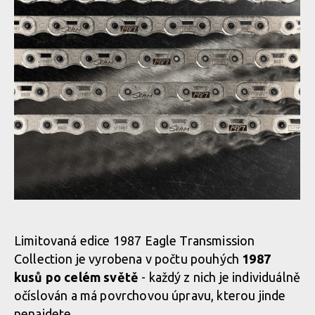
Transmission Collection
SRAM představuje limitovanou pohonnou sadu 1987 Eagle
Transmission Collection
SRAM představuje limitovanou pohonnou sadu 1987 Eagle
Transmission Collection
Limitovaná edice 1987 Eagle Transmission
Collection je vyrobena v počtu pouhých
1987
kusů po celém světě
- každý z nich je individuálně
SRAM představuje limitovanou pohonnou sadu 1987 Eagle
očíslován a má povrchovou úpravu, kterou jinde
Transmission Collection
nenajdete.