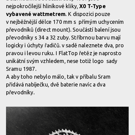
nejpokročilejší hliníkové kliky,
X0 T-Type
vybavené wattmetrem
. K dispozici pouze
SRAM představuje limitovanou pohonnou sadu 1987 Eagle
v nejběžnější délce 170 mm s přímým uchycením
Transmission Collection
převodníků (direct mount). Součástí balení jsou
převodníky s 34 a 32 zuby. Stříbrnou barvu mají
logicky i úchyty řadičů. v sadě naleznete dva, pro
SRAM představuje limitovanou pohonnou sadu 1987 Eagle
pravou i levou ruku. I FlatTop řetěz je naprosto
Transmission Collection
unikátní svým vzhledem, nese totiž logo sady
Sramu 1987.
A aby toho nebylo málo, tak v příbalu Sram
přidává nabíječku, dvě baterie navíc a dva
převodníky.