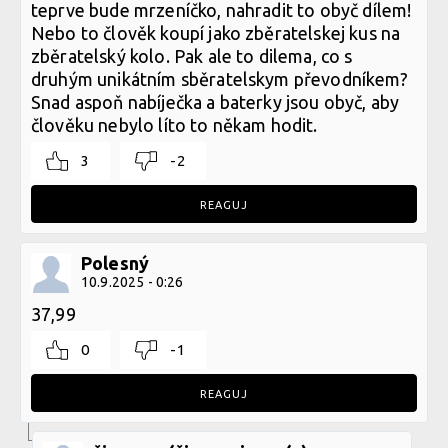
teprve bude mrzeníčko, nahradit to obyč dílem!
Nebo to člověk koupí jako zběratelskej kus na
zběratelský kolo. Pak ale to dilema, co s
druhým unikátním sběratelskym převodníkem?
Snad aspoň nabíječka a baterky jsou obyč, aby
člověku nebylo líto to někam hodit.
3
-2
REAGUJ
Polesný
10.9.2025 - 0:26
37,99
0
-1
REAGUJ