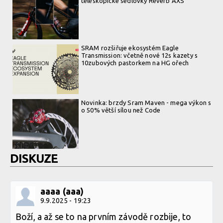
teleskopické sedlovky Reverb AXS
SRAM rozšiřuje ekosystém Eagle
Transmission: včetně nové 12s kazety s
10zubových pastorkem na HG ořech
Novinka: brzdy Sram Maven - mega výkon s
o 50% větší sílou než Code
DISKUZE
aaaa (aaa)
9.9.2025 - 19:23
Boží, a až se to na prvním závodě rozbije, to