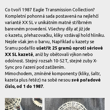
Co tvoří 1987 Eagle Transmission Collection?
Kompletní pohonná sada postavená na nejlehčí
variantě XX SL v unikátním matně stříbrném
barevném provedení. Všechny díly ať již jde
o kazetu, přehazovačku, kliky vzdávají hold hliníku.
Nejde však jen o barvu, Například u kazety se
Sramu podařilo
ušetřit 25 gramů oproti sériové
XX SL kazetě
, aniž by obětovali výkon nebo
odolnost. Stejný rozsah 10-52T, stejné zuby X-
Sync pro řazení pod zatížením.
Mimochodem, zmíněné komponenty (kliky, šaltr,
kazeta plus řetěz) na sobě nesou
své pořadové
číslo, od 1 do 1987
.