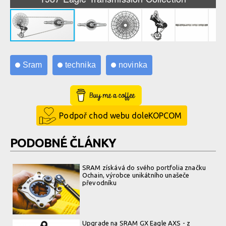
Sram
technika
novinka
Buy Me a Coffee
Podpoř chod webu doleKOPCOM
PODOBNÉ ČLÁNKY
SRAM získává do svého portfolia značku
Ochain, výrobce unikátního unašeče
převodníku
Upgrade na SRAM GX Eagle AXS - z