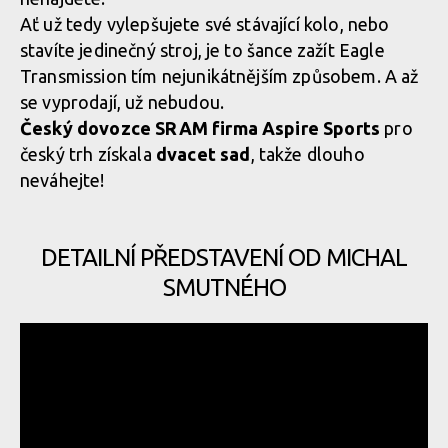
Ať už tedy vylepšujete své stávající kolo, nebo
stavíte jedinečný stroj, je to šance zažít Eagle
SRAM představuje limitovanou pohonnou sadu 1987 Eagle
Transmission tím nejunikátnějším způsobem. A až
Transmission Collection
se vyprodají, už nebudou.
Český dovozce SRAM firma Aspire Sports
pro
český trh získala
dvacet sad
, takže dlouho
neváhejte!
DETAILNÍ PŘEDSTAVENÍ OD MICHAL
SMUTNÉHO