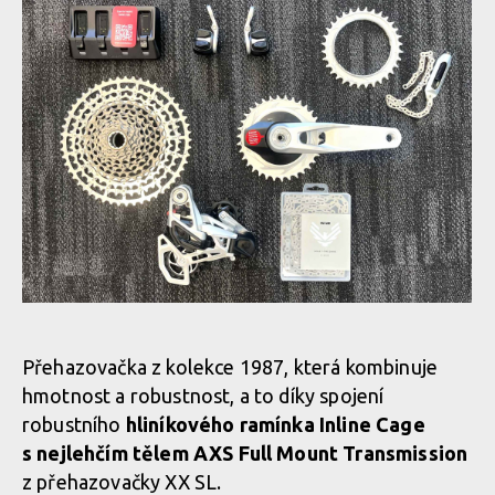
Sram 1987 Eagle Transmission Collection
Sram 1987 Eagle Transmission Collection
Sram 1987 Eagle Transmission Collection
Přehazovačka z kolekce 1987, která kombinuje
hmotnost a robustnost, a to díky spojení
Sram 1987 Eagle Transmission Collection
robustního
hliníkového ramínka Inline Cage
s nejlehčím tělem AXS Full Mount Transmission
z přehazovačky XX SL.
Sram 1987 Eagle Transmission Collection