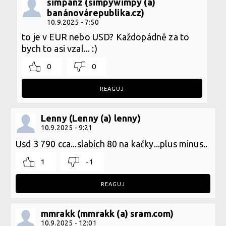
šimpanz (šimpywimpy (a)
banánovárepublika.cz)
10.9.2025 - 7:50
to je v EUR nebo USD? Každopádně za to
bych to asi vzal... :)
0
0
REAGUJ
Lenny (Lenny (a) lenny)
10.9.2025 - 9:21
Usd 3 790 cca...slabích 80 na kačky...plus minus..
1
-1
REAGUJ
mmrakk (mmrakk (a) sram.com)
10.9.2025 - 12:01