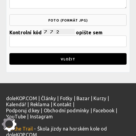
FOTO (FORMÁT JPG)
Kontrolní kód
opište sem
doleKOP.COM
|
Články
|
Fotky
|
Bazar
|
Kurzy
|
Kalendář
|
Reklama
|
Kontakt
|
Podporuj d:key
|
Obchodní podmínky
|
Facebook
|
YouTube
|
Instagram
Kill the Trail
- Škola jízdy na horském kole od
doleKOP.COM.