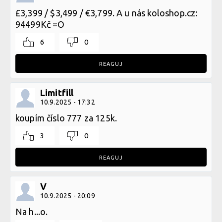
£3,399 / $3,499 / €3,799. A u nás koloshop.cz:
94499Kč =O
6
0
REAGUJ
Limitfill
10.9.2025 - 17:32
koupím číslo 777 za 125k.
3
0
REAGUJ
V
10.9.2025 - 20:09
Na h...o.