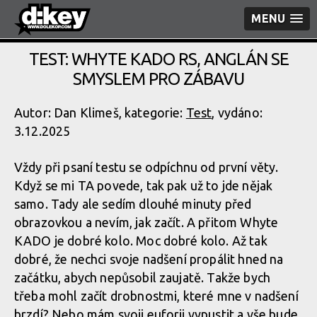
MENU
TEST: WHYTE KADO RS, ANGLÁN SE
SMYSLEM PRO ZÁBAVU
Autor: Dan Klimeš, kategorie:
Test
, vydáno:
3.12.2025
Vždy při psaní testu se odpíchnu od první věty.
Když se mi TA povede, tak pak už to jde nějak
samo. Tady ale sedím dlouhé minuty před
obrazovkou a nevím, jak začít. A přitom Whyte
KADO je dobré kolo. Moc dobré kolo. Až tak
dobré, že nechci svoje nadšení propálit hned na
začátku, abych nepůsobil zaujatě. Takže bych
třeba mohl začít drobnostmi, které mne v nadšení
brzdí? Nebo mám svoji euforii vypustit a vše bude