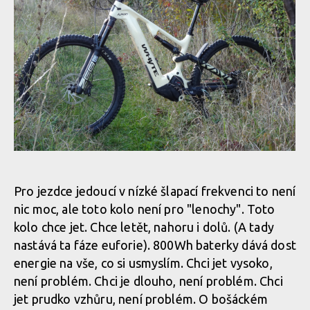
Whyte Kado RS, anglán se smyslem pro zábavu
Pro jezdce jedoucí v nízké šlapací frekvenci to není
nic moc, ale toto kolo není pro "lenochy". Toto
Whyte Kado RS, anglán se smyslem pro zábavu
kolo chce jet. Chce letět, nahoru i dolů. (A tady
nastává ta fáze euforie). 800Wh baterky dává dost
energie na vše, co si usmyslím. Chci jet vysoko,
Whyte Kado RS, anglán se smyslem pro zábavu
není problém. Chci je dlouho, není problém. Chci
jet prudko vzhůru, není problém. O bošáckém