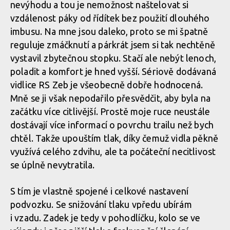
nevýhodu a tou je nemožnost naštelovat si
Whyte Kado RS, anglán se smyslem pro zábavu
vzdálenost páky od řídítek bez použití dlouhého
imbusu. Na mne jsou daleko, proto se mi špatně
reguluje zmáčknutí a párkrát jsem si tak nechtěně
vystavil zbytečnou stopku. Stačí ale nebýt lenoch,
poladit a komfort je hned vyšší. Sériově dodávaná
vidlice RS Zeb je všeobecně dobře hodnocená.
Mně se ji však nepodařilo přesvědčit, aby byla na
začátku více citlivější. Prostě moje ruce neustále
dostávají více informací o povrchu trailu než bych
chtěl. Takže upouštím tlak, díky čemuž vidla pěkně
využívá celého zdvihu, ale ta počáteční necitlivost
se úplně nevytratila.
S tím je vlastně spojené i celkové nastavení
podvozku. Se snižování tlaku vpředu ubírám
i vzadu. Zadek je tedy v pohodlíčku, kolo se ve