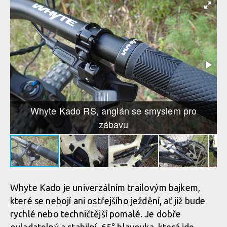
Whyte Kado RS, anglán se smyslem pro zábavu
Whyte Kado RS, anglán se smyslem pro zábavu
Whyte Kado RS, anglán se smyslem pro zábavu
Whyte Kado RS, anglán se smyslem pro
zábavu
Whyte Kado je univerzálním trailovým bajkem,
které se nebojí ani ostřejšího ježdění, ať již bude
rychlé nebo techničtější pomalé. Je dobře