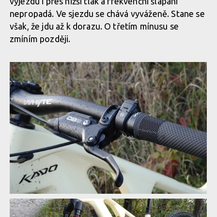
výjezdu i přes nižší tlak a frekvenční šlapání
nepropadá. Ve sjezdu se chává vyváženě. Stane se
však, že jdu až k dorazu. O třetím mínusu se
zmíním později.
Whyte Kado RS, anglán se smyslem pro zábavu