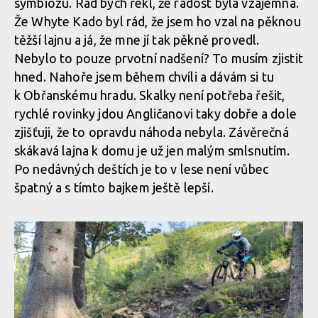
symbiózu. Rád bych řekl, že radost byla vzájemná.
Že Whyte Kado byl rád, že jsem ho vzal na pěknou
těžší lajnu a já, že mne jí tak pěkně provedl.
Nebylo to pouze prvotní nadšení? To musím zjistit
hned. Nahoře jsem během chvíli a dávám si tu
k Obřanskému hradu. Skalky není potřeba řešit,
rychlé rovinky jdou Angličanovi taky dobře a dole
zjišťuji, že to opravdu náhoda nebyla. Závěrečná
skákavá lajna k domu je už jen malým smlsnutím.
Po nedávných deštích je to v lese není vůbec
špatný a s tímto bajkem ještě lepší.