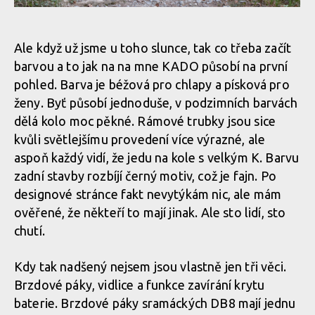
Whyte Kado RS, anglán se smyslem pro zábavu
Whyte Kado RS, anglán se smyslem pro zábavu
Ale když už jsme u toho slunce, tak co třeba začít
barvou a to jak na na mne KADO působí na první
Whyte Kado RS, anglán se smyslem pro zábavu
Whyte Kado RS, anglán se smyslem pro zábavu
pohled. Barva je béžová pro chlapy a písková pro
ženy. Byť působí jednoduše, v podzimních barvách
dělá kolo moc pěkné. Rámové trubky jsou sice
Whyte Kado RS, anglán se smyslem pro zábavu
Whyte Kado RS, anglán se smyslem pro zábavu
kvůli světlejšímu provedení více výrazné, ale
aspoň každý vidí, že jedu na kole s velkým K. Barvu
Whyte Kado RS, anglán se smyslem pro zábavu
zadní stavby rozbíjí černý motiv, což je fajn. Po
designové stránce fakt nevytýkám nic, ale mám
ověřené, že někteří to mají jinak. Ale sto lidí, sto
Whyte Kado RS, anglán se smyslem pro zábavu
chutí.
Kdy tak nadšený nejsem jsou vlastně jen tři věci.
Whyte Kado RS, anglán se smyslem pro zábavu
Brzdové páky, vidlice a funkce zavírání krytu
baterie. Brzdové páky sramáckých DB8 mají jednu