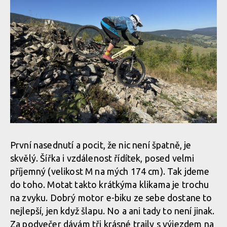
První nasednutí a pocit, že nic není špatně, je
skvělý. Šířka i vzdálenost řídítek, posed velmi
příjemný (velikost M na mých 174 cm). Tak jdeme
do toho. Motat takto krátkýma klikama je trochu
na zvyku. Dobrý motor e-biku ze sebe dostane to
nejlepší, jen když šlapu. No a ani tady to není jinak.
Za podvečer dávám tři krásné traily s výjezdem na