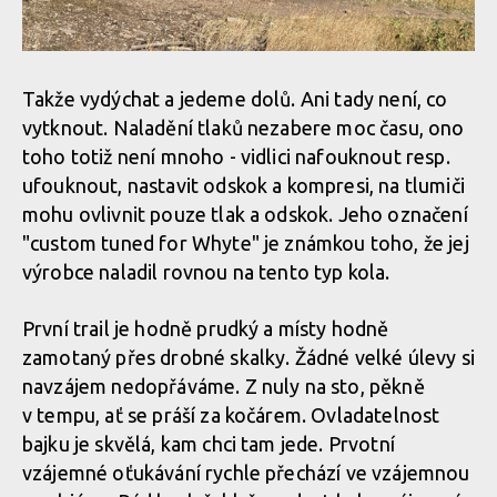
Takže vydýchat a jedeme dolů. Ani tady není, co
vytknout. Naladění tlaků nezabere moc času, ono
toho totiž není mnoho - vidlici nafouknout resp.
ufouknout, nastavit odskok a kompresi, na tlumiči
mohu ovlivnit pouze tlak a odskok. Jeho označení
"custom tuned for Whyte" je známkou toho, že jej
výrobce naladil rovnou na tento typ kola.
První trail je hodně prudký a místy hodně
zamotaný přes drobné skalky. Žádné velké úlevy si
navzájem nedopřáváme. Z nuly na sto, pěkně
v tempu, ať se práší za kočárem. Ovladatelnost
bajku je skvělá, kam chci tam jede. Prvotní
vzájemné oťukávání rychle přechází ve vzájemnou