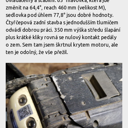
ovladatelný a stabilní. 65° hlavovka, která jde
změnit na 64,4°, reach 460 mm (velikost M),
sedlovka pod úhlem 77,8° jsou dobré hodnoty.
Čtyřčepová zadní stavba s jednodušším tlumičem
odvádí dobrou práci. 350 mm výška středu šlapání
plus krátké kliky rovná se nulový kontakt pedály
o zem. Sem tam jsem škrtnul krytem motoru, ale
ten je odolný, že vše přežil.