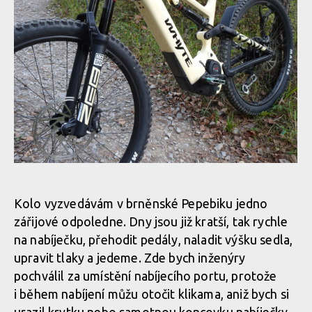
Whyte Kado RS, anglán se smyslem pro zábavu
Whyte Kado RS, anglán se smyslem pro zábavu
Whyte Kado RS, anglán se smyslem pro zábavu
Whyte Kado RS, anglán se smyslem pro zábavu
Whyte Kado RS, anglán se smyslem pro zábavu
Kolo vyzvedávám v brněnské Pepebiku jedno
zářijové odpoledne. Dny jsou již kratší, tak rychle
Whyte Kado RS, anglán se smyslem pro zábavu
Whyte Kado RS, anglán se smyslem pro zábavu
na nabíječku, přehodit pedály, naladit výšku sedla,
upravit tlaky a jedeme. Zde bych inženýry
pochválil za umístění nabíjecího portu, protože
Whyte Kado RS, anglán se smyslem pro zábavu
Whyte Kado RS, anglán se smyslem pro zábavu
i během nabíjení můžu otočit klikama, aniž bych si