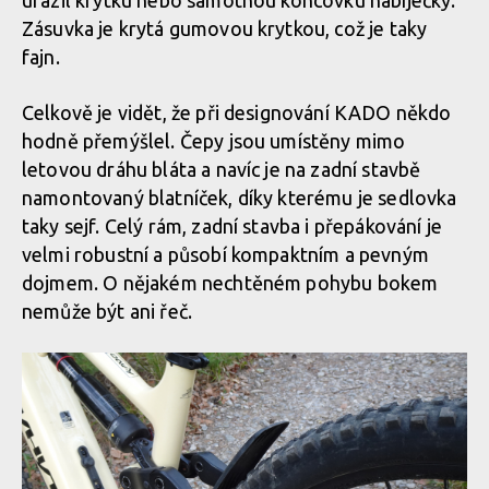
urazil krytku nebo samotnou koncovku nabíječky.
Whyte Kado RS, anglán se smyslem pro zábavu
Zásuvka je krytá gumovou krytkou, což je taky
fajn.
Whyte Kado RS, anglán se smyslem pro zábavu
Celkově je vidět, že při designování KADO někdo
hodně přemýšlel. Čepy jsou umístěny mimo
letovou dráhu bláta a navíc je na zadní stavbě
Whyte Kado RS, anglán se smyslem pro zábavu
namontovaný blatníček, díky kterému je sedlovka
taky sejf. Celý rám, zadní stavba i přepákování je
velmi robustní a působí kompaktním a pevným
Whyte Kado RS, anglán se smyslem pro zábavu
dojmem. O nějakém nechtěném pohybu bokem
nemůže být ani řeč.