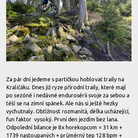
Whyte Kado v akci
Whyte Kado v akci
Whyte Kado v akci
Whyte Kado v akci
Whyte Kado v akci
Whyte Kado v akci
Za pár dní jedeme s partičkou hoblovat traily na
Whyte Kado v akci
Kraličáku. Dnes již ryze přírodní traily, které mají
Whyte Kado v akci
po sezóně i nedávné endurosérii svoje za sebou a
těší se na zimní spánek. Ale nás si ještě hezky
Whyte Kado v akci
vychutnaly. Obtížnost rozmanitá, délka ucházející,
Whyte Kado v akci
fun faktor vysoký. První den jezdím bez lana.
Odpolední bilance je 8x horekopcom = 31 km +
Whyte Kado v akci
1739 nastoupaných + průměrný tep 128 bpm +