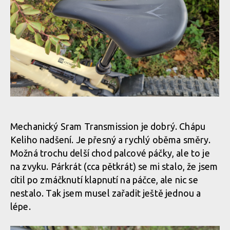
Whyte Kado RS, anglán se smyslem pro zábavu
Whyte Kado RS, anglán se smyslem pro zábavu
Whyte Kado RS, anglán se smyslem pro zábavu
Whyte Kado RS, anglán se smyslem pro zábavu
Whyte Kado RS, anglán se smyslem pro zábavu
Mechanický Sram Transmission je dobrý. Chápu
Whyte Kado RS, anglán se smyslem pro zábavu
Keliho nadšení. Je přesný a rychlý oběma směry.
Whyte Kado RS, anglán se smyslem pro zábavu
Možná trochu delší chod palcové páčky, ale to je
na zvyku. Párkrát (cca pětkrát) se mi stalo, že jsem
Whyte Kado RS, anglán se smyslem pro zábavu
cítil po zmáčknutí klapnutí na páčce, ale nic se
Whyte Kado RS, anglán se smyslem pro zábavu
nestalo. Tak jsem musel zařadit ještě jednou a
lépe.
Whyte Kado RS, anglán se smyslem pro zábavu