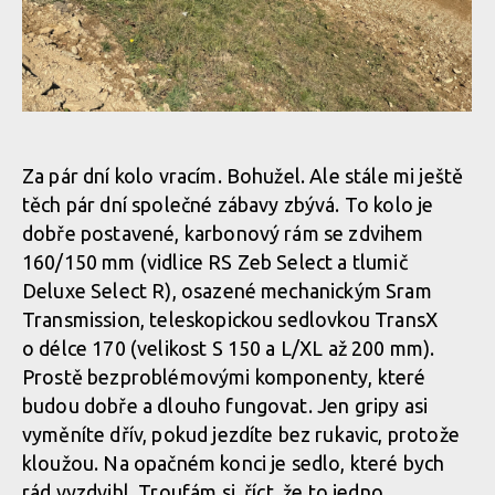
Whyte Kado v akci
Whyte Kado v akci
Whyte Kado v akci
Za pár dní kolo vracím. Bohužel. Ale stále mi ještě
Whyte Kado v akci
těch pár dní společné zábavy zbývá. To kolo je
Whyte Kado v akci
dobře postavené, karbonový rám se zdvihem
160/150 mm (vidlice RS Zeb Select a tlumič
Whyte Kado v akci
Deluxe Select R), osazené mechanickým Sram
Whyte Kado v akci
Transmission, teleskopickou sedlovkou TransX
o délce 170 (velikost S 150 a L/XL až 200 mm).
Whyte Kado v akci
Prostě bezproblémovými komponenty, které
budou dobře a dlouho fungovat. Jen gripy asi
vyměníte dřív, pokud jezdíte bez rukavic, protože
Whyte Kado v akci
kloužou. Na opačném konci je sedlo, které bych
rád vyzdvihl. Troufám si, říct, že to jedno