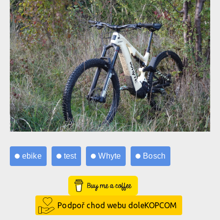
ebike
test
Whyte
Bosch
Buy Me a Coffee
Podpoř chod webu doleKOPCOM