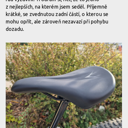
z nejlepších, na kterém jsem seděl. Příjemně
Whyte Kado v akci
krátké, se zvednutou zadní částí, o kterou se
mohu opřít, ale zároveň nezavazí při pohybu
dozadu.
Whyte Kado v akci