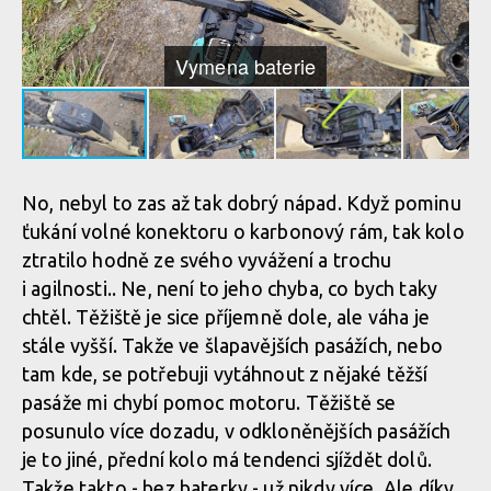
Vymena baterie
No, nebyl to zas až tak dobrý nápad. Když pominu
ťukání volné konektoru o karbonový rám, tak kolo
ztratilo hodně ze svého vyvážení a trochu
i agilnosti.. Ne, není to jeho chyba, co bych taky
chtěl. Těžiště je sice příjemně dole, ale váha je
stále vyšší. Takže ve šlapavějších pasážích, nebo
tam kde, se potřebuji vytáhnout z nějaké těžší
pasáže mi chybí pomoc motoru. Těžiště se
posunulo více dozadu, v odkloněnějších pasážích
je to jiné, přední kolo má tendenci sjíždět dolů.
Takže takto - bez baterky - už nikdy více. Ale díky