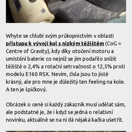
Whyte se chlubí svým průkopnictvím v oblasti
přístupu k vývoji kol s nízkým těžištěm
(CoG =
Centre of Gravity), kdy díky otočení motoru a
umístění baterie co nejníž se jim podařilo snížit
těžiště o 2,4% a rotační setrvačnost o 12,5% proti
modelu E160 RSX. Nevím, čísla jsou to jistě
krásný, ale pro mne je důležitý ten feeling na kole.
A ten je špičkový.
Obrázek o ceně si každý zákazník musí udělat sám,
ale podstatné je, že i když se jedná o relativní
novinku, aktuálně se na ní dá nějaká kačka ušetřit.