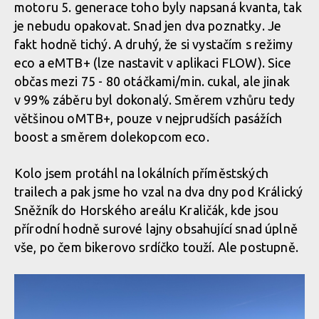
Whyte Kado RS, anglán se smyslem pro zábavu
motoru 5. generace toho byly napsaná kvanta, tak
je nebudu opakovat. Snad jen dva poznatky. Je
fakt hodně tichý. A druhý, že si vystačím s režimy
Whyte Kado RS, anglán se smyslem pro zábavu
eco a eMTB+ (lze nastavit v aplikaci FLOW). Sice
občas mezi 75 - 80 otáčkami/min. cukal, ale jinak
v 99% záběru byl dokonalý. Směrem vzhůru tedy
Whyte Kado RS, anglán se smyslem pro zábavu
většinou oMTB+, pouze v nejprudších pasážích
boost a směrem dolekopcom eco.
Whyte Kado RS, anglán se smyslem pro zábavu
Kolo jsem protáhl na lokálních příměstských
trailech a pak jsme ho vzal na dva dny pod Králický
Sněžník do Horského areálu Kraličák, kde jsou
přírodní hodně surové lajny obsahující snad úplně
vše, po čem bikerovo srdíčko touží. Ale postupně.