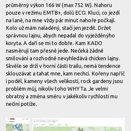
průměrný výkon 166 W (max 752 W). Nahoru
pouze v režimu EMTB+, dolů ECO. Kluci, co jezdí
Whyte Kado v akci
na laně, na mne vždy pár minut nahoře počkají.
Kolo už mám naladěný, stačí jen jezdit. Držet
správnou lajnu, abych nepadal do vyježděnýho
Whyte Kado v akci
koryta. A daří se mi to dobře. Kam KADO
nasměruji tam přesně jede. Nečeká žádné
smilování a rozhodně nevyhledává chicken lajny.
Whyte Kado v akci
Skvěle se drží v horní části trailu, nemá tendence
sklouzávat a tahat mne, kam nechci. Kořeny napříč
i podél, kameny všech velikostí, rock gardeny jsou
problém můj, nikoliv toho WHYTa. Je velmi
obratný a změna směru v jakékoliv rychlosti mu
nečiní potíže.