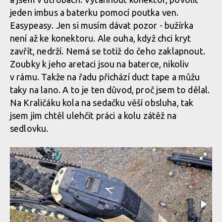
Data
jeden imbus a baterku pomocí poutka ven.
z jizdy
Easypeasy. Jen si musím dávat pozor - bužírka
Data z jizdy
Data z jizdy
není až ke konektoru. Ale ouha, když chci kryt
zavřít, nedrží. Nemá se totiž do čeho zaklapnout.
Data
Data z jizdy
Zoubky k jeho aretaci jsou na baterce, nikoliv
z jizdy
Data z jizdy
v rámu. Takže na řadu přichází duct tape a můžu
taky na lano. A to je ten důvod, proč jsem to dělal.
Data z jizdy
Na Kraličáku kola na sedačku věší obsluha, tak
Data
jsem jim chtěl ulehčit práci a kolu zátěž na
z jizdy
sedlovku.
Data z jizdy
Data
Data z jizdy
z jizdy