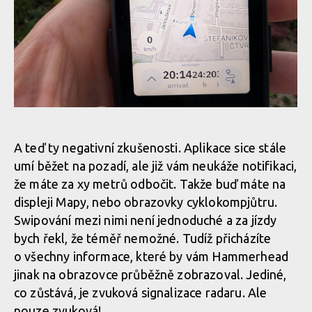
Mapy.com na Hammerhead Karoo
Mapy.com na Hammerhead Karoo
A teď ty negativní zkušenosti. Aplikace sice stále
umí běžet na pozadí, ale již vám neukáže notifikaci,
Mapy.com na Hammerhead Karoo
že máte za xy metrů odbočit. Takže buď máte na
displeji Mapy, nebo obrazovky cyklokompjůtru.
Swipování mezi nimi není jednoduché a za jízdy
Mapy.com na Hammerhead Karoo
bych řekl, že téměř nemožné. Tudíž přicházíte
o všechny informace, které by vám Hammerhead
jinak na obrazovce průběžně zobrazoval. Jediné,
co zůstává, je zvuková signalizace radaru. Ale
pouze zvuková!