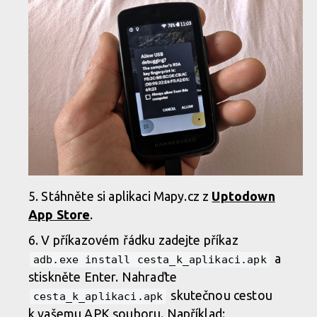
Stáhněte si aplikaci Mapy.cz z
Uptodown
App Store
.
V příkazovém řádku zadejte příkaz
a
adb.exe install cesta_k_aplikaci.apk
stiskněte Enter. Nahraďte
skutečnou cestou
cesta_k_aplikaci.apk
k vašemu APK souboru. Například: