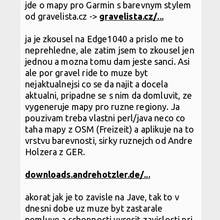
jde o mapy pro Garmin s barevnym stylem
od gravelista.cz ->
gravelista.cz/...
ja je zkousel na Edge1040 a prislo me to
neprehledne, ale zatim jsem to zkousel jen
jednou a mozna tomu dam jeste sanci. Asi
ale por gravel ride to muze byt
nejaktualnejsi co se da najit a docela
aktualni, pripadne se s nim da domluvit, ze
vygeneruje mapy pro ruzne regiony. Ja
pouzivam treba vlastni perl/java neco co
taha mapy z OSM (Freizeit) a aplikuje na to
vrstvu barevnosti, sirky ruznejch od Andre
Holzera z GER.
downloads.andrehotzler.de/...
akorat jak je to zavisle na Jave, tak to v
dnesni dobe uz muze byt zastarale
nemluve a schopnosti vyresit zavislosti pri