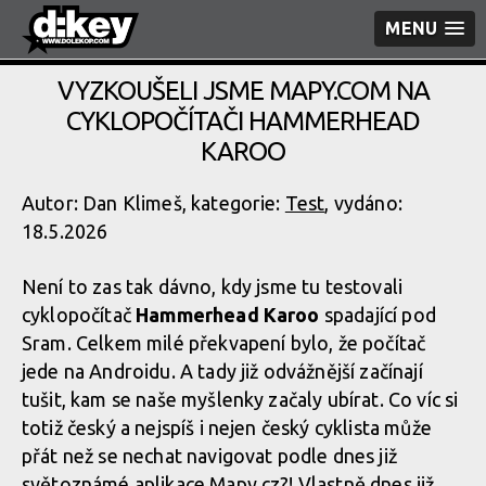
MENU
VYZKOUŠELI JSME MAPY.COM NA
CYKLOPOČÍTAČI HAMMERHEAD
KAROO
Autor: Dan Klimeš, kategorie:
Test
, vydáno:
18.5.2026
Není to zas tak dávno, kdy jsme tu testovali
cyklopočítač
Hammerhead Karoo
spadající pod
Sram. Celkem milé překvapení bylo, že počítač
jede na Androidu. A tady již odvážnější začínají
tušit, kam se naše myšlenky začaly ubírat. Co víc si
totiž český a nejspíš i nejen český cyklista může
přát než se nechat navigovat podle dnes již
světoznámé aplikace Mapy.cz?! Vlastně dnes již