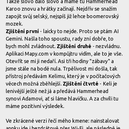
Takže slovo dalo slovo a máme tu Hammerhead
Karoo znovu a hrátky začínají. Nejdřív se snažím
zapojit svůj selský, nejspíš již lehce boomerovský
mozek.
Zjištění první
- laicky to nejde. Proto se ptám AI
Gemini. Našla toho spoustu, rady zní dobře, to
bych mohl zvládnout.
Zjištění druhé
- nezvládnu.
Aplikaci Mapy.com v kompůjtru vidím, ale to je vše.
Otevřít se mi ji nedaří. Asi tři hodiny "zábavy" a
jsme stále na bodě nula. Trpělivost mi došla, tak
přístroj předávám Kelimu, který je v počítačových
věcech možná zběhlejší.
Zjištění čtvrté
- Keli je
lenivější ještě než já a předává Hammerhead
synovi Adamovi, ať si láme hlavičku. A za chvíli tu
máme pozitivní výsledek.
Ve zkrácené verzi řečí mého kmene: nainstalovat
appku jde i bezdrátově přes Wi-Fi, ale následně je