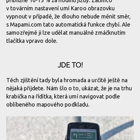
přibližně 10-15 % za hodinu jízdy. Zatímco
Mapy.com na Hammerhead Karoo
v továrním nastavení umí Karoo obrazovku
vypnout v případě, že dlouho nebude měnit směr,
s Mapami.com tato automatická funkce chybí. Ale
Mapy.com na Hammerhead Karoo
samozřejmě ji lze udělat manuálně zmáčknutím
tlačítka vpravo dole.
JDE TO!
Těch zjištění tady byla hromada a určitě ještě na
nějaká přijdete. Nám šlo o to, ukázat, že je na trhu
krabička na řídítka, která umí navigovat podle
oblíbeného mapového podkladu.