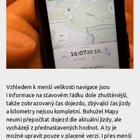
Mapy.com na Hammerhead Karoo
Mapy.com na Hammerhead Karoo
Vzhledem k menší velikosti navigace jsou
i informace na stavovém řádku dole zhuštěnější,
Mapy.com na Hammerhead Karoo
takže zobrazovaný čas dojezdu, zbývající čas jízdy
a kilometry nejsou kompletní. Bohužel Mapy
neumí přepočítat dojezd dle aktuální jízdy, ale
Mapy.com na Hammerhead Karoo
vycházejí z přednastavených hodnot. A ty je
možné upravit pouze v placené verzi. I přes menší