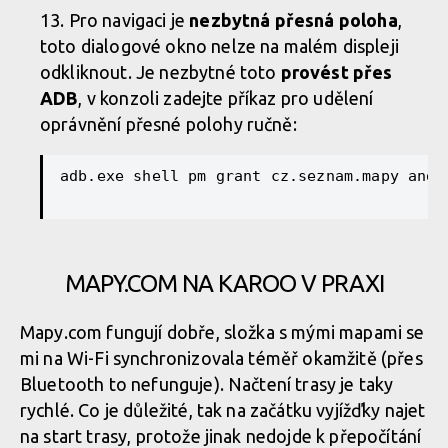
Pro navigaci je
nezbytná přesná poloha
,
toto dialogové okno nelze na malém displeji
odkliknout. Je nezbytné toto
provést přes
ADB
, v konzoli zadejte příkaz pro udělení
oprávnění přesné polohy ručně:
adb
.exe
 shell pm grant cz
.seznam
.mapy
 andr
MAPY.COM NA KAROO V PRAXI
Mapy.com fungují dobře, složka s mými mapami se
mi na Wi-Fi synchronizovala téměř okamžitě (přes
Bluetooth to nefunguje). Načtení trasy je taky
rychlé. Co je důležité, tak na začátku vyjížďky najet
na start trasy, protože jinak nedojde k přepočítání