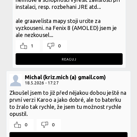
instalaci, resp. rozbehani JRE atd...
ale graavelista mapy stoji urcite za
vyzkouseni. na Fenix 8 (AMOLED) jsem je
ale nezkousel...
1
0
REAGUJ
Michal (kriz.mich (a) gmail.com)
18.5.2026 - 17:27
Zkoušel jsem to již před nějakou dobou ještě na
první verzi Karoo a jako dobré, ale to baterku
to žralo tak rychle, že jsem tu možnost rychle
opustil.
0
0