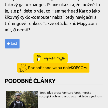
takový gamechanger. Praxe ukázala, že možné to
je, ale přijdete o vše, co Hammerhead Karoo jako
šikovný cyklo-computer nabízí, tedy navigační a
tréningové funkce. Takže otázka zní: Mapy.com
mít, či nemít?
test
Buy Me a Coffee
Podpoř chod webu doleKOPCOM
PODOBNÉ ČLÁNKY
Test: Bluegrass Venture Vest - vesta
spojující ochranu a odvoz nákladu v jednom