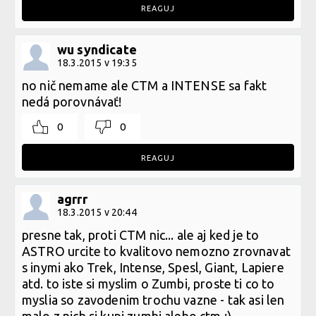
REAGUJ
wu syndicate
18.3.2015 v 19:35
no nič nemame ale CTM a INTENSE sa fakt
nedá porovnávať!
0
0
REAGUJ
agrrr
18.3.2015 v 20:44
presne tak, proti CTM nic... ale aj ked je to
ASTRO urcite to kvalitovo nemozno zrovnavat
s inymi ako Trek, Intense, Spesl, Giant, Lapiere
atd. to iste si myslim o Zumbi, proste ti co to
myslia so zavodenim trochu vazne - tak asi len