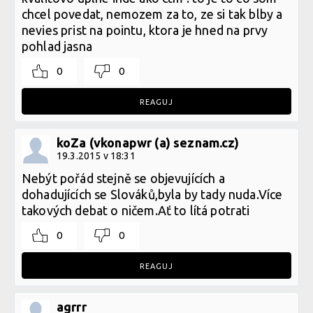
chcel povedat, nemozem za to, ze si tak blby a
nevies prist na pointu, ktora je hned na prvy
pohlad jasna
0
0
REAGUJ
koZa (vkonapwr (a) seznam.cz)
19.3.2015 v 18:31
Nebýt pořád stejně se objevujících a
dohadujících se Slováků,byla by tady nuda.Více
takových debat o ničem.Ať to lítá potrati
0
0
REAGUJ
agrrr