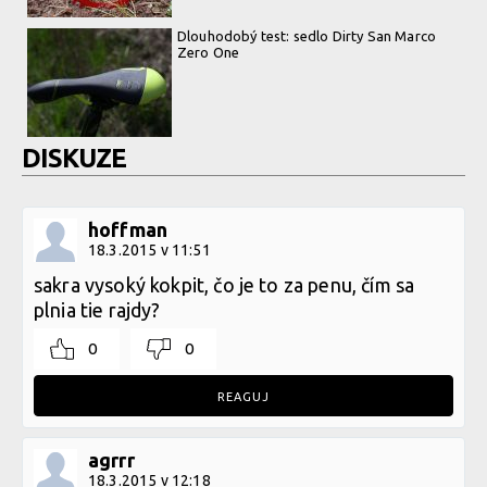
Dlouhodobý test: sedlo Dirty San Marco
Zero One
DISKUZE
hoffman
18.3.2015 v 11:51
sakra vysoký kokpit, čo je to za penu, čím sa
plnia tie rajdy?
0
0
REAGUJ
agrrr
18.3.2015 v 12:18