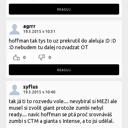
REAGUJ
agrrr
19.3.2015 v 10:31
hoffman tak tys to uz prekrutil do aleluja :D :D
:D nebudem tu dalej rozvadzat OT
0
0
REAGUJ
syflus
19.3.2015 v 10:40
tak já ti to rozvedu vole.... nevybíral si MEZI ale
musel si zvolit giant protože zumbi nebyl
ready.... navíc hoffman se ptá proč srovnáváš
zumbi s CTM a gianta s Intense, a to jsi udělal.