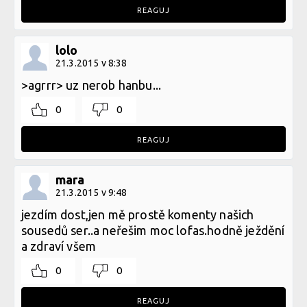
REAGUJ
lolo
21.3.2015 v 8:38
>agrrr> uz nerob hanbu...
0
0
REAGUJ
mara
21.3.2015 v 9:48
jezdím dost,jen mě prostě komenty našich
sousedů ser..a neřešim moc lofas.hodně ježdění
a zdraví všem
0
0
REAGUJ