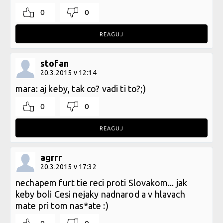
0
0
REAGUJ
stofan
20.3.2015 v 12:14
mara: aj keby, tak co? vadi ti to?;)
0
0
REAGUJ
agrrr
20.3.2015 v 17:32
nechapem furt tie reci proti Slovakom... jak
keby boli Cesi nejaky nadnarod a v hlavach
mate pri tom nas*ate :)