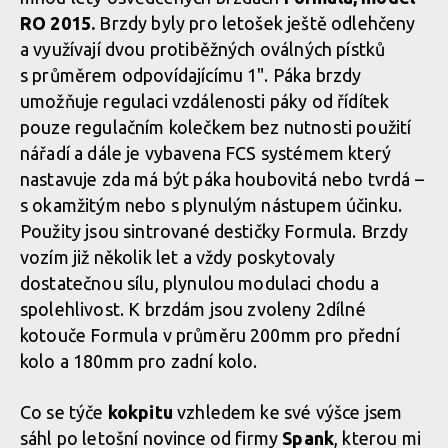
RO 2015.
Brzdy byly pro letošek ještě odlehčeny
a využívají dvou protiběžných oválných pístků
s průměrem odpovídajícímu 1". Páka brzdy
umožňuje regulaci vzdálenosti páky od řídítek
pouze regulačním kolečkem bez nutnosti použití
nářadí a dále je vybavena FCS systémem který
nastavuje zda má být páka houbovitá nebo tvrdá –
s okamžitým nebo s plynulým nástupem účinku.
Použity jsou sintrované destičky Formula. Brzdy
vozím již několik let a vždy poskytovaly
dostatečnou sílu, plynulou modulaci chodu a
spolehlivost. K brzdám jsou zvoleny 2dílné
kotouče Formula v průměru 200mm pro přední
kolo a 180mm pro zadní kolo.
Co se týče
kokpitu
vzhledem ke své výšce jsem
sáhl po letošní novince od firmy
Spank
, kterou mi