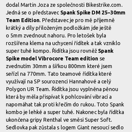
dodal Martin Joza ze společnosti Bikestrike.com.
Jedná se o představec
Spank Spike DM 25–30mm
Team Edition
. Představec je pro mě příjemně
krátký a díly přiloženým podložkám jde ještě
o 5mm zvednout nahoru. Pro letošek byla
rozšířena klema na uchycení řídítek a tak vzniklo
super tuhé kompo. Řidítka jsou rovněž
Spank
Spike model Vibrocore Team edition
se
zvednutím 30mm a šířkou 800mm které jsem
seřízl na 770mm. Tato teamové řídítka které
využívají na SP sourozenci Hannahové a celý
Polygon UR Team. Řidítka jsou vyplněna pěnou
která by měla přispívat k pohlcování vibrací a
napomáhat tak proti křečím do rukou. Toto Spank
kombo je lehké a super tuhé. Nakonec byla řídítka
ukončena gripy Renthal ve směsi Super Soft.
Sedlovka pak zůstala s logem Giant nesoucí sedlo