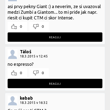
asi prvy pekny Giant :) a neverim, ze si uvazoval
medzi Zumbi a Giantom... to mi pride jak napr.
riesit ci kupit CTM ci skor Intense.
0
0
REAGUJ
Táloš
18.3.2015 v 12:45
no espresso?
0
0
REAGUJ
kebab
18.3.2015 v 16:32