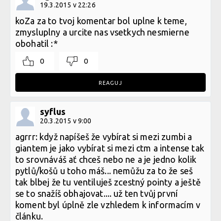
19.3.2015 v 22:26
koZa za to tvoj komentar bol uplne k teme,
zmysluplny a urcite nas vsetkych nesmierne
obohatil :*
0
0
REAGUJ
syflus
20.3.2015 v 9:00
agrrr: když napíšeš že vybírat si mezi zumbi a
giantem je jako vybírat si mezi ctm a intense tak
to srovnáváš ať chceš nebo ne a je jedno kolik
pytlů/košů u toho máš... nemůžu za to že seš
tak blbej že tu ventiluješ zcestný pointy a ještě
se to snažíš obhajovat.... už ten tvůj první
koment byl úplně zle vzhledem k informacím v
článku.