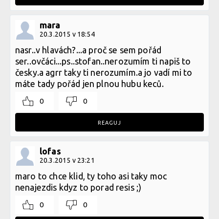
mara
20.3.2015 v 18:54
nasr..v hlavách?...a proč se sem pořád
ser..ovčáci...ps..stofan..nerozumím ti napiš to
česky.a agrr taky ti nerozumím.a jo vadí mi to
máte tady pořád jen plnou hubu keců.
0
0
REAGUJ
lofas
20.3.2015 v 23:21
maro to chce klid, ty toho asi taky moc
nenajezdis kdyz to porad resis ;)
0
0