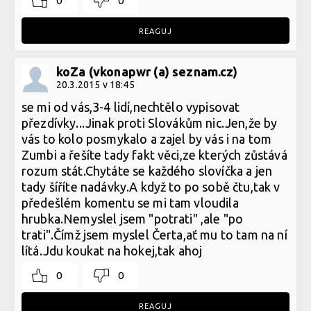
0
0
REAGUJ
koZa (vkonapwr (a) seznam.cz)
20.3.2015 v 18:45
se mi od vás,3-4 lidí,nechtělo vypisovat
přezdívky...Jinak proti Slovákům nic.Jen,že by
vás to kolo posmykalo a zajel by vás i na tom
Zumbi a řešíte tady fakt věci,ze kterých zůstává
rozum stát.Chytáte se každého slovíčka a jen
tady šíříte nadávky.A když to po sobě čtu,tak v
předešlém komentu se mi tam vloudila
hrubka.Nemyslel jsem "potrati" ,ale "po
trati".Čímž jsem myslel Čerta,ať mu to tam na ní
lítá.Jdu koukat na hokej,tak ahoj
0
0
REAGUJ