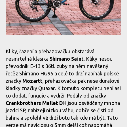
Kliky, řazení a přehazovačku obstarává
nesmrtelná klasika
Shimano Saint
. Kliky nesou
převodník E-13 s 36ti. zuby na něm navěšený
řetěz Shimano HG95 a celé to drží napínák polské
značky
Mozartt
, přehazovačka pak nese duralové
kladky značky Quaxar. K tomuto kompletu není asi
co dodat, funguje a vydrží. Pedály od značky
Crankbrothers Mallet DH
jsou osvědčeny mnoha
jezdci SP, nabízejí nízkou váhu, dobře se čistí od
bahna a spolehlivě drží botu tak kde má být. Tato
verze má navíc osu o 5mm delší což napomáhá