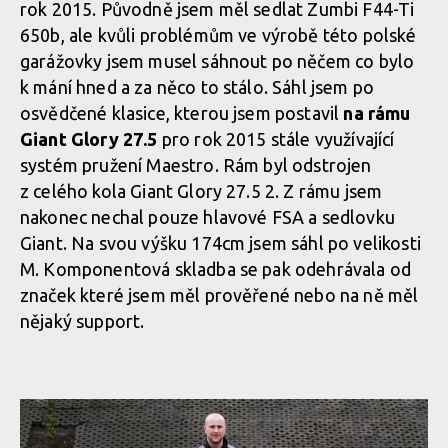
rok 2015. Původně jsem měl sedlat Zumbi F44-Ti
650b, ale kvůli problémům ve výrobě této polské
garážovky jsem musel sáhnout po něčem co bylo
k mání hned a za něco to stálo. Sáhl jsem po
osvědčené klasice, kterou jsem postavil
na rámu
Giant Glory 27.5
pro rok 2015 stále využívající
systém pružení Maestro. Rám byl odstrojen
z celého kola Giant Glory 27.5 2. Z rámu jsem
nakonec nechal pouze hlavové FSA a sedlovku
Giant. Na svou výšku 174cm jsem sáhl po velikosti
M. Komponentová skladba se pak odehrávala od
značek které jsem měl prověřené nebo na ně měl
nějaký support.