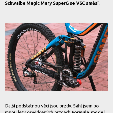
Schwalbe Magic Mary SuperG se VSC směsí
.
Další podstatnou věcí jsou brzdy. Sáhl jsem po
mnou lety osvědčených brzdách
Formula, model