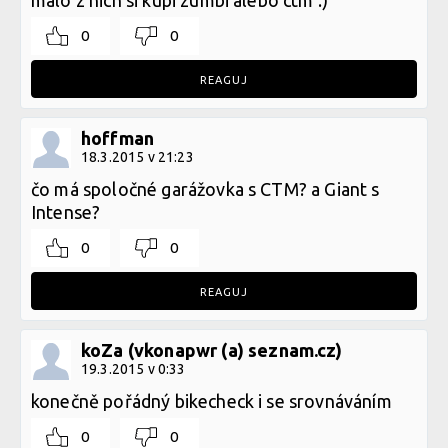
malo z nich si kupi zumbi alebo ctm :)
0
0
REAGUJ
hoffman
18.3.2015 v 21:23
čo má spoločné garážovka s CTM? a Giant s
Intense?
0
0
REAGUJ
koZa (vkonapwr (a) seznam.cz)
19.3.2015 v 0:33
konečně pořádný bikecheck i se srovnáváním
0
0