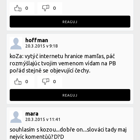
0
0
REAGUJ
hoffman
20.3.2015 v 9:18
koZa: vytýč internetu hranice mamľas, páč
rozmýšlajúc tvojim vemenom vídam na PB
pořád stejně se objevující čechy.
0
0
REAGUJ
mara
20.3.2015 v 11:41
souhlasím s kozou...dobře on...slováci tady maj
nejvíc komentůů?D?D