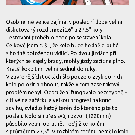
Osobně mě velice zajímal v poslední době velmi
diskutovaný rozdíl mezi 26" a 27,5" koly.
Testování proběhlo hned po sestavení kola.
Celkově jsem tušil, že kolo bude hodně dlouhé
s hodně položenou vidlicí. Po dvou jízdách při
kterých se zajely brzdy, mohly jízdy začít na plno.
Kratší kokpit mi velmi sednul do ruky.
V zavřenějších točkách šlo pouze o zvyk do nich
kolo položit a ohnout, takže v tom zase takový
problém nebyl. Odpružení fungovalo bezchybně –
citlivé na začátku a velkou progresí na konci
zdvihu, zvládlo každý terén do kterého jste to
poslali. Kolo si i přes svůj rozvor (1220mm)
působilo velmi obratně. Teď již ke kolům
s průměrem 27,5". V rozbitém terénu nemělo kolo