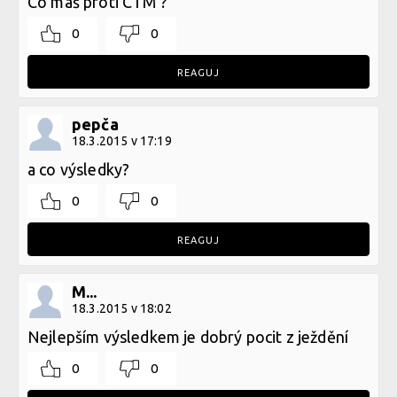
Co máš proti CTM ?
0
0
REAGUJ
pepča
18.3.2015 v 17:19
a co výsledky?
0
0
REAGUJ
M...
18.3.2015 v 18:02
Nejlepším výsledkem je dobrý pocit z ježdění
0
0