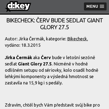
MENU
BIKECHECK: ČERV BUDE SEDLAT GIANT
GLORY 27.5
Autor: Jirka Čermák, kategorie:
Bikecheck
,
vydáno: 18.3.2015
Jirka Čermák
aka
Červ
bude v letošní sezóně
sedlat
Giant Glory 27.5
. Nicméně v hodně
odlišném setupu od sériovky, kolo osadil hodně
lehkými komponenty a výsledná hmotnost se
zastavila na 15,9 kg i s pedály.
Zdravím, chtěl bych Vám představit svůj bike pro