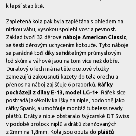
k lepší stabilitě.
Zapletená kola pak byla zaplétána s ohledem na
nízkou váhu, vysokou spolehlivost a pevnost.
Základ tvoří 32 děrové
náboje American Classic
,
se šesti děrovým uchycením kotouče. Tyto náboje
se parádně točí díky seřiditelným průmyslovým
ložiskům a váhově jsou na tom více než dobře.
Duralový ořech má na těle ocelové vložky
zamezující zakousnutí kazety do těla ořechu a
přenos na náboj zajišťuje 6 praporků.
Ráfky
pocházejí z dílny E-13, model LG-1+
. Ráfek sice
postrádá jakékoliv kalíšky na niple, podobně jako
ráfky Spank, a umožňuje montáž tubeless ready
pláštů. Dráty a niple obstaralo švýcarské DT Swiss
v podobě prolock niplů a drátů ztenčovaných
z 2mm na 1,8mm. Kola jsou obuta do
plášťů