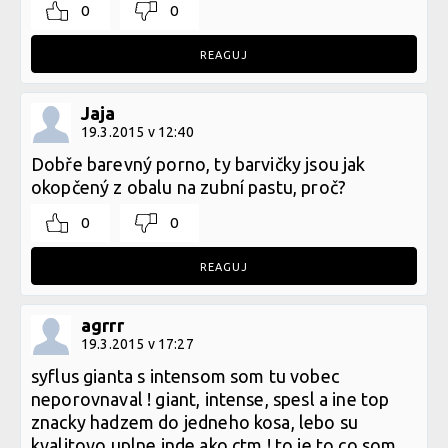
0
0
REAGUJ
Jaja
19.3.2015 v 12:40
Dobře barevný porno, ty barvičky jsou jak
okopčený z obalu na zubní pastu, proč?
0
0
REAGUJ
agrrr
19.3.2015 v 17:27
syflus gianta s intensom som tu vobec
neporovnaval ! giant, intense, spesl a ine top
znacky hadzem do jedneho kosa, lebo su
kvalitovo uplne inde ako ctm ! to je to co som