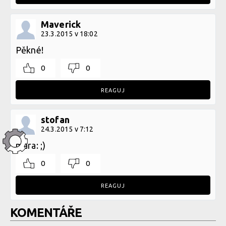
Maverick
23.3.2015 v 18:02
Pěkné!
0
0
REAGUJ
stofan
24.3.2015 v 7:12
mara: ;)
0
0
REAGUJ
KOMENTÁŘE