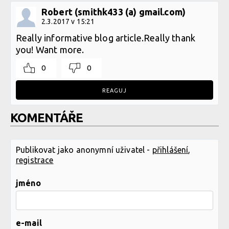
Robert (smithk433 (a) gmail.com)
2.3.2017 v 15:21
Really informative blog article.Really thank
you! Want more.
0
0
REAGUJ
KOMENTÁŘE
Publikovat jako anonymní uživatel -
přihlášení
,
registrace
jméno
e-mail