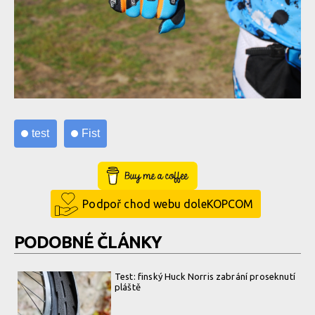
test
Fist
Buy Me a Coffee
Podpoř chod webu doleKOPCOM
PODOBNÉ ČLÁNKY
Test: finský Huck Norris zabrání proseknutí
pláště