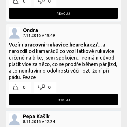
0
0
REAGUJ
Ondra
7.11.2016 v 19:49
Vozím
pracovni-rukavice.heureka.cz/...
a
narozdíl od kamarádů co vozí látkové rukavice
určené na bike, jsem spokojen... nemám důvod
platit více za něco, co se prodře během pár jízd,
a to nemluvím o odolnosti vůči roztržení při
pádu. Peace
0
0
REAGUJ
Pepa Kašík
8.11.2016 v 12:24