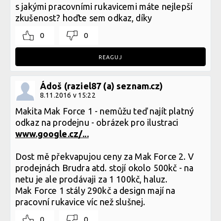
s jakými pracovními rukavicemi máte nejlepší
zkušenost? hoďte sem odkaz, díky
0
0
REAGUJ
Ádoš (raziel87 (a) seznam.cz)
8.11.2016 v 15:22
Makita Mak Force 1 - nemůžu teď najít platný
odkaz na prodejnu - obrázek pro ilustraci
www.google.cz/...
Dost mě překvapujou ceny za Mak Force 2. V
prodejnách Brudra atd. stojí okolo 500kč - na
netu je ale prodávaji za 1 100kč, haluz.
Mak Force 1 stály 290kč a design mají na
pracovní rukavice víc než slušnej.
0
0