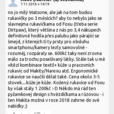
7.11.2016 v 14:19
no jo milý Watsone, ale jak na tom budou
rukavičky po 3 měsících? aby to nebylo jako se
slavnejma rukavičkama od Foxu (třeba serie
Dirtpaw), který většina z nás po 3,4 nákupech
definitivně hodila přes palubu jako párající se
šmejd, z kterejch ti ty prsty pro obsluhu
smartphonu/kamery lezly samovolně -
rozuměj, rozpáraly se. 600kč taky není zrovna
málo za trochu posešívaný látky. Stále tak u mě
vítězí kombinace textil+ kůže u pracovních
rukavic od Makity/Narexu atd. Ergonomické
rukavice se naučili dělat také. Cena okolo 3-5
stovek....kůže je kůže. Kožený rukavice od Foxu
by však stály 1 200kč :-D Někdo má rád ten
pyžamkovej design s hvězdičkama a růzovou - i
ten Makita možná v roce 2018 zahrne do své
nabídky ;)