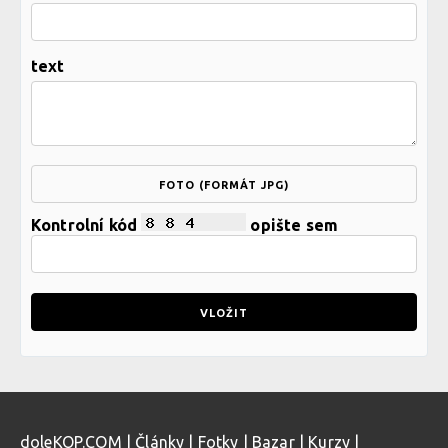
text
FOTO (FORMÁT JPG)
Kontrolní kód
opište sem
doleKOP.COM
|
Články
|
Fotky
|
Bazar
|
Kurzy
|