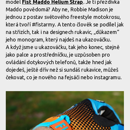
model
Fist Maddo Helium Strap
. Je ti přezdívka
Maddo povědomá? Aby ne, Robbie Madison je
jednou z postav světového freestyle motokrosu,
která tvoří #fistarmy. A tento člověk se podílel jak
na střizích, tak i na designech rukavic, „důkazem“
jeho monogram, který najdeš na ukazováčku.
A když jsme u ukazováčku, tak jeho konec, stejně
jako palce a prostředníčku, je uzpůsoben pro
ovládání dotykových telefonů, takže hned jak
dojedeš, ještě dřív než si sundáš rukavice, můžeš
čekovat, co je nového na fejsáči nebo instagramu.