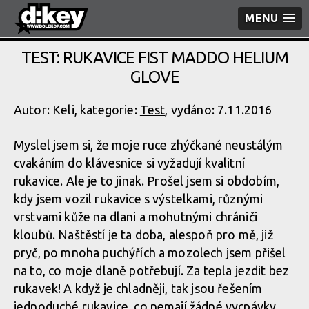
MENU
TEST: RUKAVICE FIST MADDO HELIUM
GLOVE
Autor: Keli, kategorie:
Test
, vydáno: 7.11.2016
Myslel jsem si, že moje ruce zhýčkané neustálým
cvakáním do klávesnice si vyžadují kvalitní
rukavice. Ale je to jinak. Prošel jsem si obdobím,
kdy jsem vozil rukavice s výstelkami, různými
vrstvami kůže na dlani a mohutnými chrániči
kloubů. Naštěstí je ta doba, alespoň pro mě, již
pryč, po mnoha puchýřích a mozolech jsem přišel
na to, co moje dlaně potřebují. Za tepla jezdit bez
rukavek! A když je chladněji, tak jsou řešením
jednoduché rukavice, co nemají žádné vycpávky,