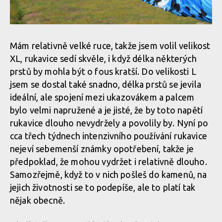
Mám relativně velké ruce, takže jsem volil velikost
XL, rukavice sedí skvěle, i když délka některých
prstů by mohla být o fous kratší. Do velikosti L
jsem se dostal také snadno, délka prstů se jevila
ideální, ale spojení mezi ukazovákem a palcem
bylo velmi napružené a je jisté, že by toto napětí
rukavice dlouho nevydržely a povolily by. Nyní po
cca třech týdnech intenzivního používání rukavice
nejeví sebemenší známky opotřebení, takže je
předpoklad, že mohou vydržet i relativně dlouho.
Samozřejmě, když to v nich pošleš do kamenů, na
jejich životnosti se to podepíše, ale to platí tak
nějak obecně.