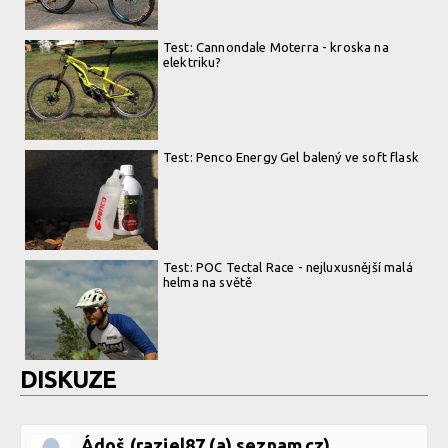
Test: Cannondale Moterra - kroska na
elektriku?
Test: Penco Energy Gel balený ve soft flask
Test: POC Tectal Race - nejluxusnější malá
helma na světě
DISKUZE
Ádoš (raziel87 (a) seznam.cz)