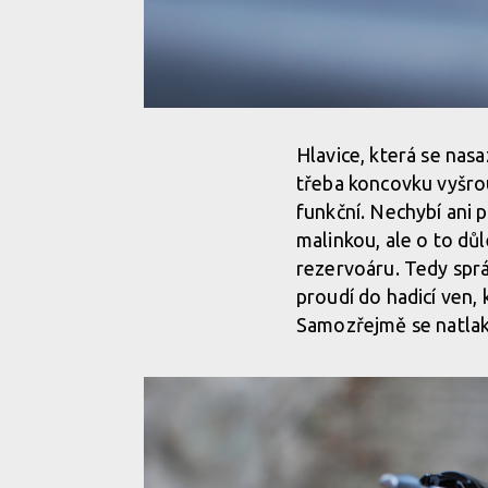
Hlavice, která se nasa
třeba koncovku vyšrou
funkční. Nechybí ani p
malinkou, ale o to dů
rezervoáru. Tedy sprá
proudí do hadicí ven, 
Samozřejmě se natlaku