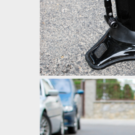
Test: Kellys Airtank Tubeless - pumpa pro nasazov
Test: Kellys Airtank Tubeless - pumpa pro nasazov