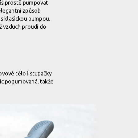
usíš prostě pumpovat
 elegantní způsob
 s klasickou pumpou.
už vzduch proudí do
ovové tělo i stupačky
avíc pogumovaná, takže