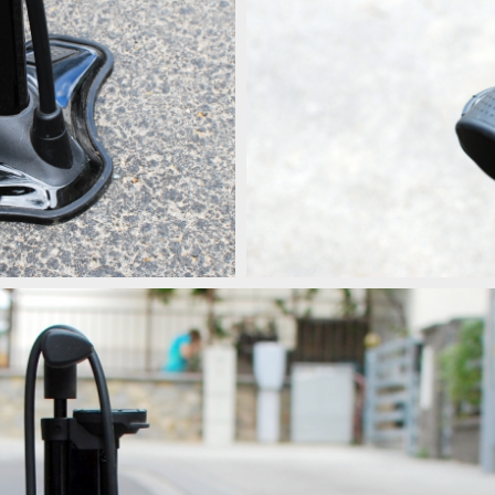
ání bezdušových plášťů
Test: Kellys Airtank Tubeless - pu
ání bezdušových plášťů
Test: Kellys Airtank Tubeless - pu