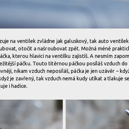
zuje na ventilek zvládne jak galuskový, tak auto ventile
bovat, otočit a našroubovat zpět. Možná méně praktické
áčka, kterou hlavici na ventilku zajistíš. A nesmím zapo
ležitější páčku. Touto titěrnou páčkou posíláš vzduch do
vněji, nikam vzduch neposíláš, páčka je jen uzávěr – kdy
když je zavřený, tak vzduch nemá kudy utíkat a tlakuje s
je i hadice.