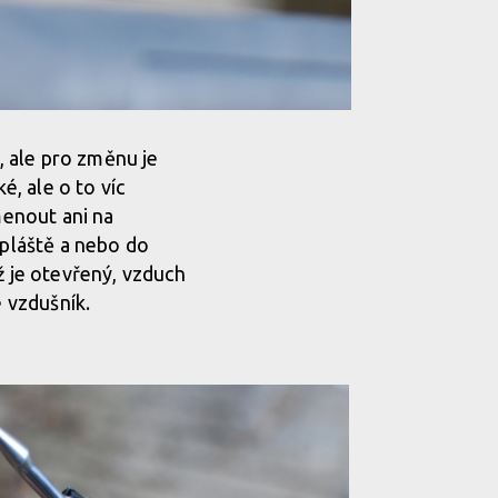
k, ale pro změnu je
, ale o to víc
menout ani na
 pláště a nebo do
ž je otevřený, vzduch
e vzdušník.