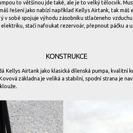
umpou to většinou jde také, ale je to velký tělocvik. M
máš řešení jako nabízí například Kellys Airtank, tak máš
rý v sobě spojuje výhodu zásobníku stlačeneho vzduchu
lektriku, stačí nafoukat rezervoár, přepnout páčku a 
KONSTRUKCE
 Kellys Airtank jako klasická dílenská pumpa, kvalitní k
Kovová základna je veliká a stabilní, spodní strana je n
klouže.