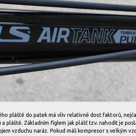
 pláště do patek má vliv relativně dost faktorů, nejčast
 pláště. Základním fíglem jak plášť tzv. nahodit je posl
objem vzduchu naráz. Pokud máš kompresor s velkým vzd