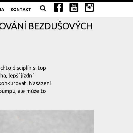
MA
KONTAKT
AZOVÁNÍ BEZDUŠOVÝCH
chto disciplín si top
a, lepší jízdní
 konkurovat. Nasazení
 pumpu, ale může to