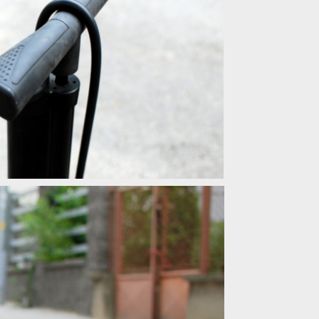
mpa pro nasazování bezdušových plášťů
mpa pro nasazování bezdušových plášťů