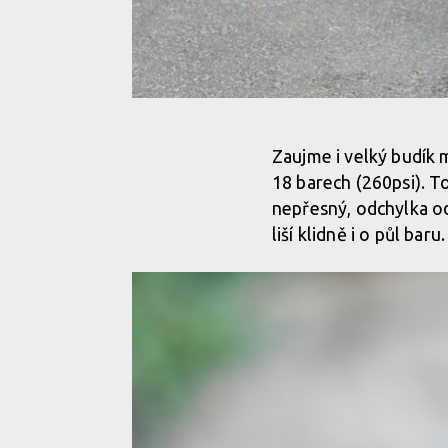
Test: Kellys Airtank Tubeless - pumpa pro nasazov
Zaujme i velký budík 
18 barech (260psi). To
Test: Kellys Airtank Tubeless - pumpa pro nasazov
nepřesný, odchylka o
liší klidně i o půl baru.