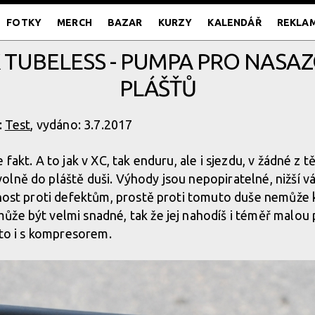
FOTKY
MERCH
BAZAR
KURZY
KALENDÁŘ
REKLA
NK TUBELESS - PUMPA PRO NAS
PLÁŠŤŮ
:
Test
, vydáno: 3.7.2017
fakt. A to jak v XC, tak enduru, ale i sjezdu, v žádné z tě
lně do pláště duši. Výhody jsou nepopiratelné, nižší váh
lnost proti defektům, prostě proti tomuto duše nemůže
že být velmi snadné, tak že jej nahodíš i téměř malou
 to i s kompresorem.