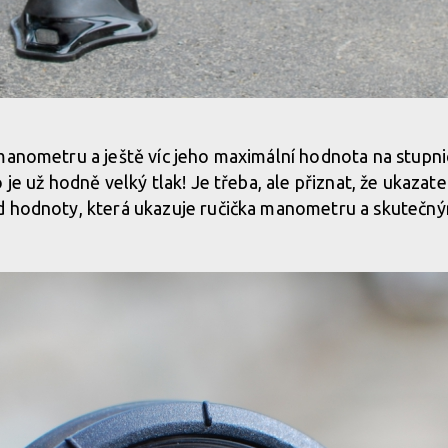
ání bezdušových plášťů
manometru a ještě víc jeho maximální hodnota na stupnici
 je už hodně velký tlak! Je třeba, ale přiznat, že ukazate
ání bezdušových plášťů
d hodnoty, která ukazuje ručička manometru a skutečným