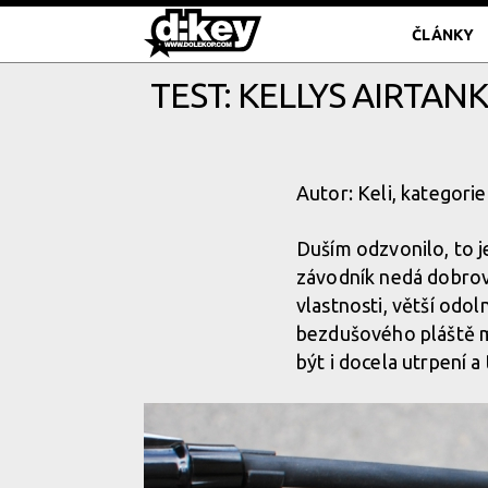
ČLÁNKY
TEST: KELLYS AIRTA
Autor: Keli, kategorie
Duším odzvonilo, to je 
závodník nedá dobrovo
vlastnosti, větší odo
bezdušového pláště mů
být i docela utrpení a