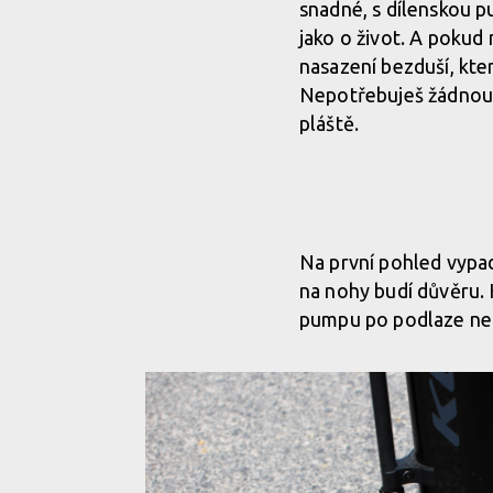
snadné, s dílenskou p
jako o život. A pokud 
nasazení bezduší, kte
Nepotřebuješ žádnou e
pláště.
Na první pohled vypadá
na nohy budí důvěru. 
pumpu po podlaze ne