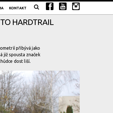
MA
KONTAKT
E TO HARDTRAIL
ometrií přibývá jako
á již spousta značek
hůdce dost liší.