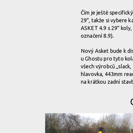
Ghost Asket 4.9 AL - pohon 1x11 od Sramu
Čím je ještě specifick
29", takže si vybere 
Ghost Asket 4.9 AL - pohon 1x11 od Sramu
ASKET 4.9 s 29" koly
označení 8.9).
Ghost Asket 4.9 AL - pohon 1x11 od Sramu
Nový Asket bude k disp
u Ghostu pro tyto kol
Ghost Asket 4.9 AL - pohon 1x11 od Sramu
všech výrobců „slack, 
hlavovka, 443mm reach
na krátkou zadní stavb
Ghost Asket 4.9 AL - pohon 1x11 od Sramu
Ghost Asket 4.9 AL - pohon 1x11 od Sramu