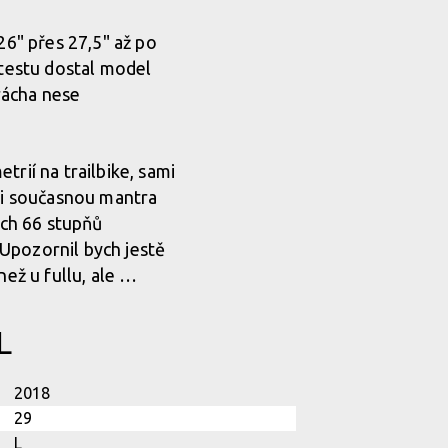
26" přes 27,5" až po
 testu dostal model
rácha nese
rií na trailbike, sami
 si současnou mantra
ech 66 stupňů
Upozornil bych jestě
než u fullu, ale …