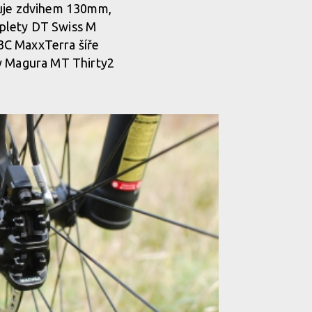
nuje zdvihem 130mm,
ýplety DT Swiss M
3C MaxxTerra šíře
dy Magura MT Thirty2