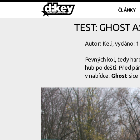
ČLÁNKY
TEST: GHOST A
Autor: Keli, vydáno: 
Pevných kol, tedy har
hub po dešti. Před pár
v nabídce.
Ghost
sice 