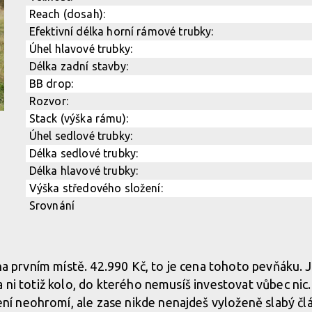
 na prvním místě. 42.990 Kč, to je cena tohoto pevňáku. J
 ni totiž kolo, do kterého nemusíš investovat vůbec nic.
neohromí, ale zase nikde nenajdeš vyloženě slabý článe