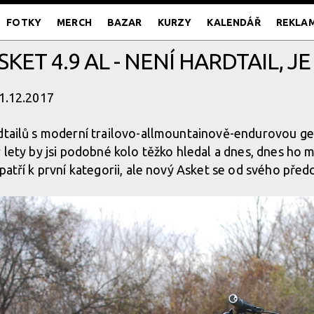
FOTKY
MERCH
BAZAR
KURZY
KALENDÁŘ
REKLA
SKET 4.9 AL - NENÍ HARDTAIL, J
11.12.2017
dtailů s moderní trailovo-allmountainově-endurovou ge
 lety by jsi podobné kolo těžko hledal a dnes, dnes ho m
patří k první kategorii, ale nový Asket se od svého předc