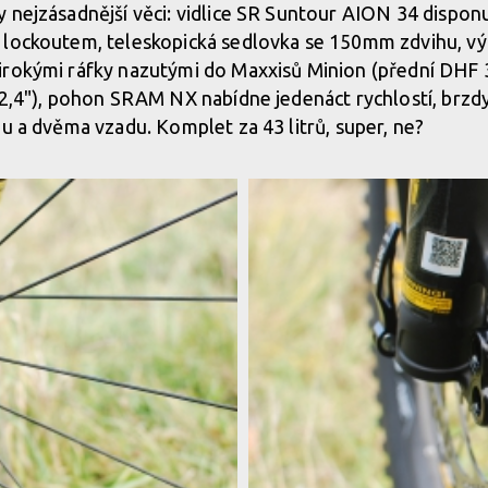
y nejzásadnější věci: vidlice SR Suntour AION 34 dispo
 lockoutem, teleskopická sedlovka se 150mm zdvihu, v
irokými ráfky nazutými do Maxxisů Minion (přední DHF 
e 2,4"), pohon SRAM NX nabídne jedenáct rychlostí, brz
du a dvěma vzadu. Komplet za 43 litrů, super, ne?