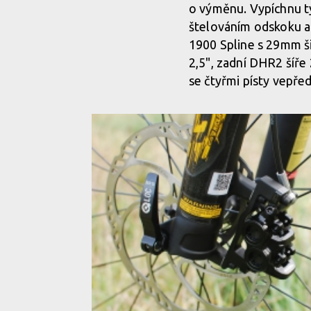
o výměnu. Vypíchnu t
štelováním odskoku a
1900 Spline s 29mm š
2,5", zadní DHR2 šíř
se čtyřmi písty vepře