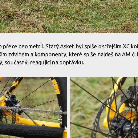
 no přece geometrií. Starý Asket byl spíše ostřejším XC ko
tším zdvihem a komponenty, které spíše najdeš na AM či
ný, současný, reagující na poptávku.