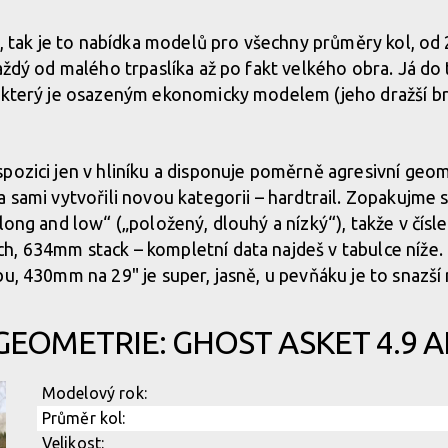
ý, tak je to nabídka modelů pro všechny průměry kol, od 
každý od malého trpaslíka až po fakt velkého obra. Já do
, který je osazeným ekonomicky modelem (jeho dražší b
ozici jen v hliníku a disponuje poměrně agresivní geomet
a sami vytvořili novou kategorii – hardtrail. Zopakujme
long and low“ („položený, dlouhý a nízký“), takže v čísl
, 634mm stack – kompletní data najdeš v tabulce níže. 
u, 430mm na 29" je super, jasně, u pevňáku je to snazší 