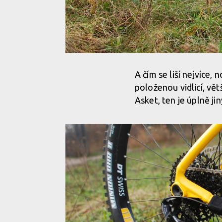
A čím se liší nejvíce,
položenou vidlicí, vě
Asket, ten je úplně ji