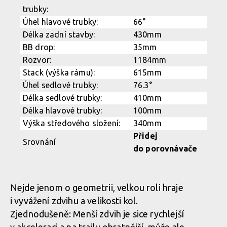
Nejde jenom o geometrii, velkou roli hraje
i vyvážení zdvihu a velikosti kol.
Zjednodušeně: Menší zdvih je sice rychlejší
v akceleraci a na trailu obratnější, může ale