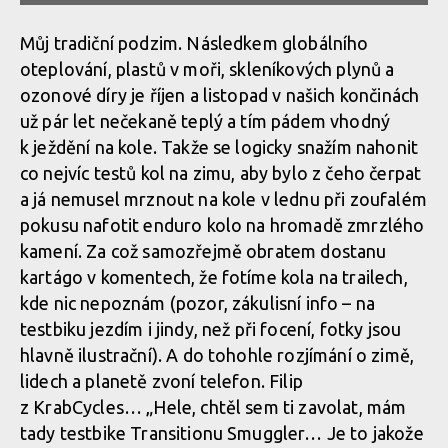
Můj tradiční podzim. Následkem globálního
oteplování, plastů v moři, skleníkových plynů a
ozonové díry je říjen a listopad v našich končinách
už pár let nečekaně teplý a tím pádem vhodný
k ježdění na kole. Takže se logicky snažím nahonit
co nejvíc testů kol na zimu, aby bylo z čeho čerpat
a já nemusel mrznout na kole v lednu při zoufalém
pokusu nafotit enduro kolo na hromadě zmrzlého
kamení. Za což samozřejmě obratem dostanu
kartágo v komentech, že fotíme kola na trailech,
kde nic nepoznám (pozor, zákulisní info – na
testbiku jezdím i jindy, než při focení, fotky jsou
hlavně ilustrační). A do tohohle rozjímání o zimě,
lidech a planetě zvoní telefon. Filip
z KrabCycles… „Hele, chtěl sem ti zavolat, mám
tady testbike Transitionu Smuggler… Je to jakože