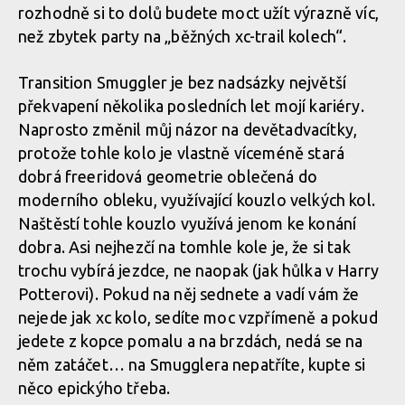
rozhodně si to dolů budete moct užít výrazně víc,
než zbytek party na „běžných xc-trail kolech“.
Transition Smuggler je bez nadsázky největší
překvapení několika posledních let mojí kariéry.
Naprosto změnil můj názor na devětadvacítky,
protože tohle kolo je vlastně víceméně stará
dobrá freeridová geometrie oblečená do
moderního obleku, využívající kouzlo velkých kol.
Naštěstí tohle kouzlo využívá jenom ke konání
dobra. Asi nejhezčí na tomhle kole je, že si tak
trochu vybírá jezdce, ne naopak (jak hůlka v Harry
Potterovi). Pokud na něj sednete a vadí vám že
nejede jak xc kolo, sedíte moc vzpřímeně a pokud
jedete z kopce pomalu a na brzdách, nedá se na
něm zatáčet… na Smugglera nepatříte, kupte si
něco epickýho třeba.