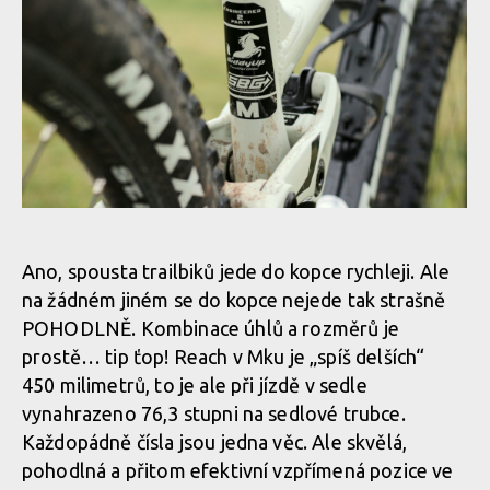
Test: Transition Smuggler - méně zdvihu, více zábavy
Test: Transition Smuggler - méně zdvihu, více zábavy
Ano, spousta trailbiků jede do kopce rychleji. Ale
na žádném jiném se do kopce nejede tak strašně
Test: Transition Smuggler - méně zdvihu, více zábavy
POHODLNĚ. Kombinace úhlů a rozměrů je
prostě… tip ťop! Reach v Mku je „spíš delších“
450 milimetrů, to je ale při jízdě v sedle
Test: Transition Smuggler - méně zdvihu, více zábavy
vynahrazeno 76,3 stupni na sedlové trubce.
Každopádně čísla jsou jedna věc. Ale skvělá,
pohodlná a přitom efektivní vzpřímená pozice ve