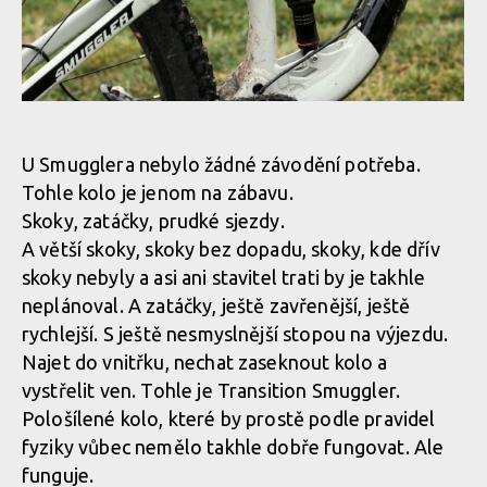
Test: Transition Smuggler - méně zdvihu, více zábavy
U Smugglera nebylo žádné závodění potřeba.
Tohle kolo je jenom na zábavu.
Test: Transition Smuggler - méně zdvihu, více zábavy
Skoky, zatáčky, prudké sjezdy.
A větší skoky, skoky bez dopadu, skoky, kde dřív
skoky nebyly a asi ani stavitel trati by je takhle
Test: Transition Smuggler - méně zdvihu, více zábavy
neplánoval. A zatáčky, ještě zavřenější, ještě
rychlejší. S ještě nesmyslnější stopou na výjezdu.
Najet do vnitřku, nechat zaseknout kolo a
vystřelit ven. Tohle je Transition Smuggler.
Pološílené kolo, které by prostě podle pravidel
fyziky vůbec nemělo takhle dobře fungovat. Ale
funguje.