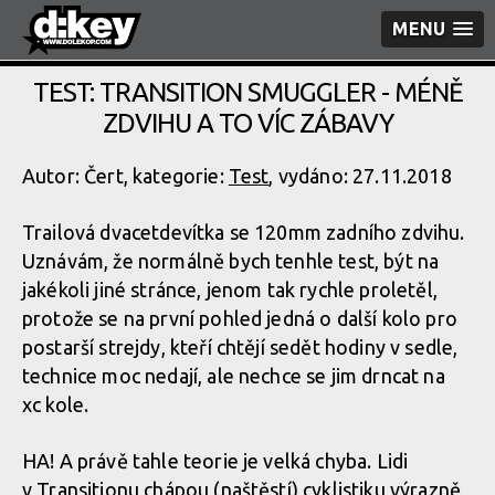
MENU
TEST: TRANSITION SMUGGLER - MÉNĚ
ZDVIHU A TO VÍC ZÁBAVY
Autor: Čert, kategorie:
Test
, vydáno: 27.11.2018
Trailová dvacetdevítka se 120mm zadního zdvihu.
Uznávám, že normálně bych tenhle test, být na
jakékoli jiné stránce, jenom tak rychle proletěl,
protože se na první pohled jedná o další kolo pro
postarší strejdy, kteří chtějí sedět hodiny v sedle,
technice moc nedají, ale nechce se jim drncat na
xc kole.
HA! A právě tahle teorie je velká chyba. Lidi
v Transitionu chápou (naštěstí) cyklistiku výrazně