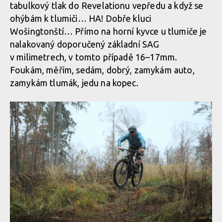
tabulkový tlak do Revelationu vepředu a když se
ohýbám k tlumiči… HA! Dobře kluci
Wošingtonští… Přímo na horní kyvce u tlumiče je
nalakovaný doporučený základní SAG
v milimetrech, v tomto případě 16–17mm.
Foukám, měřím, sedám, dobrý, zamykám auto,
zamykám tlumák, jedu na kopec.