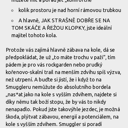
kolik prostoru je nad horní rámovou trubkou
A hlavně, JAK STRAŠNĚ DOBŘE SE NA
TOM SKÁČE A ŘEŽOU KLOPKY, jste ideální
majitel tohoto kola.
Protože vás zajímá hlavně zábava na kole, dá se
předpokládat, že už „to máte trochu v paži“, tím
pádem je pro vás rockgarden nebo prudký
kořenovo-skalní trail na menším zdvihu spíš výzva,
než utrpení. A buďte si jistí, že i když to na
Smuggleru nemůžute do absolutního bordela
„nas*at jako na kole s vyšším zdvihem, najdete si
díky němu tak boží stopu, že by vás to nikdy
nenapadlo. Pokud jste takovýhle jezdec, je možná
škoda, plýtvat zábavou, energií a potenciálem, na
kole s vyšším zdvihem. Smuggler si poradí