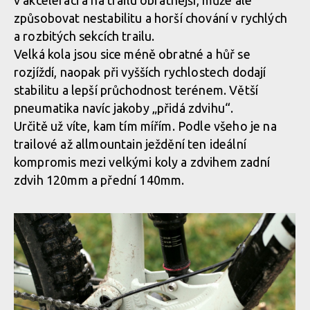
způsobovat nestabilitu a horší chování v rychlých
a rozbitých sekcích trailu.
Velká kola jsou sice méně obratné a hůř se
rozjíždí, naopak při vyšších rychlostech dodají
stabilitu a lepší průchodnost terénem. Větší
pneumatika navíc jakoby „přidá zdvihu“.
Určitě už víte, kam tím mířím. Podle všeho je na
trailové až allmountain ježdění ten ideální
kompromis mezi velkými koly a zdvihem zadní
zdvih 120mm a přední 140mm.