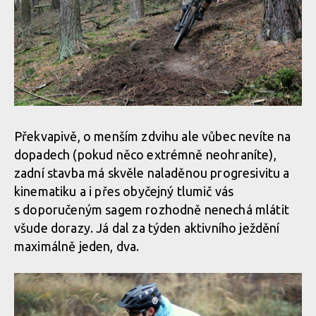
Překvapivě, o menším zdvihu ale vůbec nevíte na
dopadech (pokud něco extrémně neohraníte),
zadní stavba má skvěle naladěnou progresivitu a
kinematiku a i přes obyčejný tlumič vás
s doporučeným sagem rozhodně nenechá mlátit
všude dorazy. Já dal za týden aktivního ježdění
maximálně jeden, dva.