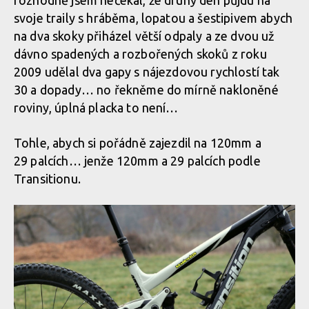
svoje traily s hráběma, lopatou a šestipivem abych
na dva skoky přiházel větší odpaly a ze dvou už
dávno spadených a rozbořených skoků z roku
2009 udělal dva gapy s nájezdovou rychlostí tak
30 a dopady… no řekněme do mírně nakloněné
roviny, úplná placka to není…
Tohle, abych si pořádně zajezdil na 120mm a
29 palcích… jenže 120mm a 29 palcích podle
Transitionu.