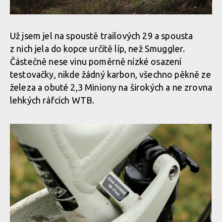
Už jsem jel na spoustě trailových 29 a spousta
z nich jela do kopce určitě líp, než Smuggler.
Částečně nese vinu poměrně nízké osazení
testovačky, nikde žádný karbon, všechno pěkně ze
železa a obuté 2,3 Miniony na širokých a ne zrovna
lehkých ráfcích WTB.