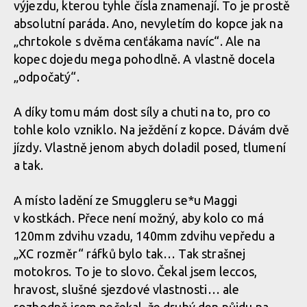
výjezdu, kterou tyhle čísla znamenají. To je prostě
absolutní paráda. Ano, nevyletím do kopce jak na
„chrtokole s dvěma cenťákama navíc“. Ale na
kopec dojedu mega pohodlně. A vlastně docela
„odpočatý“.
A díky tomu mám dost síly a chuti na to, pro co
tohle kolo vzniklo. Na ježdění z kopce. Dávám dvě
jízdy. Vlastně jenom abych doladil posed, tlumení
a tak.
A místo ladění ze Smuggleru se*u Maggi
v kostkách. Přece není možný, aby kolo co má
120mm zdvihu vzadu, 140mm zdvihu vepředu a
„XC rozměr“ ráfků bylo tak… Tak strašnej
motokros. To je to slovo. Čekal jsem leccos,
hravost, slušné sjezdové vlastnosti… ale
rozhodně jsem nečekal, že druhý den půjdu na