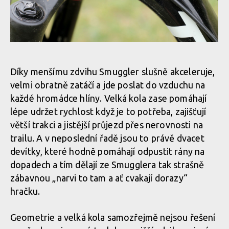
Test: Transition Smuggler - méně zdvihu, více zábavy
Díky menšímu zdvihu Smuggler slušně akceleruje,
velmi obratně zatáčí a jde poslat do vzduchu na
Test: Transition Smuggler - méně zdvihu, více zábavy
každé hromádce hlíny. Velká kola zase pomáhají
lépe udržet rychlost když je to potřeba, zajišťují
větší trakci a jistější průjezd přes nerovnosti na
Test: Transition Smuggler - méně zdvihu, více zábavy
trailu. A v neposlední řadě jsou to právě dvacet
devítky, které hodně pomáhají odpustit rány na
dopadech a tím dělají ze Smugglera tak strašně
zábavnou „narvi to tam a ať cvakají dorazy“
hračku.
Geometrie a velká kola samozřejmě nejsou řešení