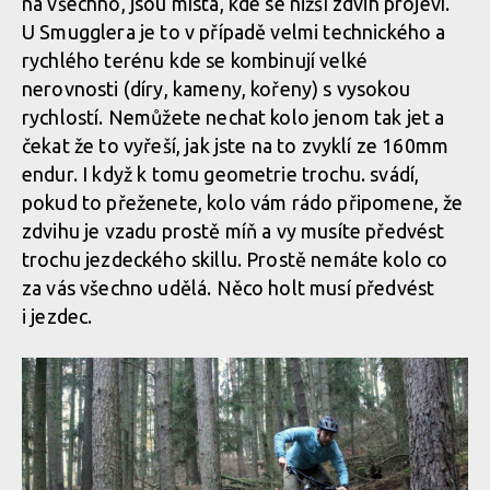
na všechno, jsou místa, kde se nižší zdvih projeví.
U Smugglera je to v případě velmi technického a
rychlého terénu kde se kombinují velké
nerovnosti (díry, kameny, kořeny) s vysokou
rychlostí. Nemůžete nechat kolo jenom tak jet a
čekat že to vyřeší, jak jste na to zvyklí ze 160mm
endur. I když k tomu geometrie trochu. svádí,
pokud to přeženete, kolo vám rádo připomene, že
zdvihu je vzadu prostě míň a vy musíte předvést
trochu jezdeckého skillu. Prostě nemáte kolo co
za vás všechno udělá. Něco holt musí předvést
i jezdec.