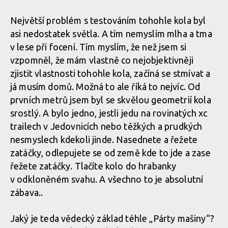
Největší problém s testováním tohohle kola byl
asi nedostatek světla. A tím nemyslím mlha a tma
v lese při focení. Tím myslím, že než jsem si
vzpomněl, že mám vlastně co nejobjektivněji
zjistit vlastnosti tohohle kola, začíná se stmívat a
já musím domů. Možná to ale říká to nejvíc. Od
prvních metrů jsem byl se skvělou geometrií kola
srostlý. A bylo jedno, jestli jedu na rovinatých xc
trailech v Jedovnicích nebo těžkých a prudkých
nesmyslech kdekoli jinde. Nasednete a řežete
zatáčky, odlepujete se od země kde to jde a zase
řežete zatáčky. Tlačíte kolo do hrabanky
v odkloněném svahu. A všechno to je absolutní
zábava..
Jaký je teda vědecký základ téhle „Párty mašiny“?