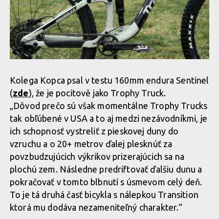
Kolega Kopca psal v testu 160mm endura Sentinel
(
zde
), že je pocitově jako Trophy Truck.
„Dôvod prečo sú však momentálne Trophy Trucks
tak obľúbené v USA a to aj medzi nezávodníkmi, je
ich schopnosť vystreliť z pieskovej duny do
vzruchu a o 20+ metrov ďalej plesknúť za
povzbudzujúcich výkrikov prizerajúcich sa na
plochú zem. Následne predriftovať ďalšiu dunu a
pokračovať v tomto blbnutí s úsmevom celý deň.
To je tá druhá časť bicykla s nálepkou Transition
ktorá mu dodáva nezameniteľný charakter.“