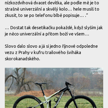
nízkozdvihová dvacet devítka, ale podle mě je to
strašně univerzální a skvělý kolo… hele musíš to
zkusit, to se po telefonu blbě popisuje… .“
… Dostat tak desetikačku pokaždé, když slyším jak
je něco univerzální a přitom boží ve všem…
Slovo dalo slovo a já si jedno říjnové odpoledne
vezu z Prahy v kufru trailového šviháka
skorokanadského.