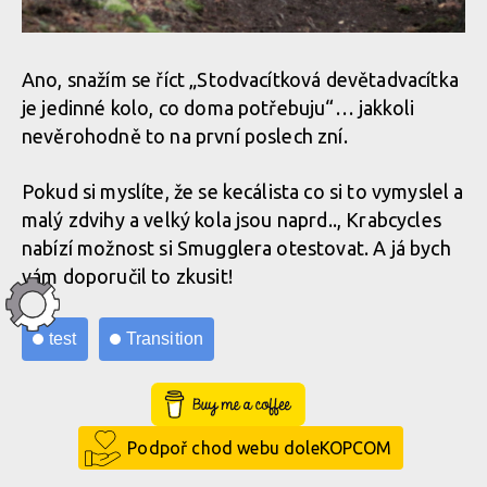
Ano, snažím se říct „Stodvacítková devětadvacítka
je jedinné kolo, co doma potřebuju“… jakkoli
nevěrohodně to na první poslech zní.
Pokud si myslíte, že se kecálista co si to vymyslel a
malý zdvihy a velký kola jsou naprd.., Krabcycles
nabízí možnost si Smugglera otestovat. A já bych
vám doporučil to zkusit!
test
Transition
Buy Me a Coffee
Podpoř chod webu doleKOPCOM