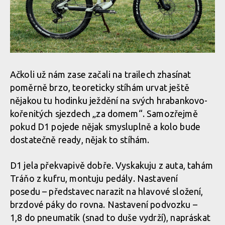
Ačkoli už nám zase začali na trailech zhasínat
poměrně brzo, teoreticky stíhám urvat ještě
nějakou tu hodinku ježdění na svých hrabankovo-
kořenitých sjezdech „za domem“. Samozřejmě
pokud D1 pojede nějak smysluplně a kolo bude
dostatečně ready, nějak to stíhám.
D1 jela překvapivě dobře. Vyskakuju z auta, tahám
Tráňo z kufru, montuju pedály. Nastavení
posedu – představec narazit na hlavové složení,
brzdové páky do rovna. Nastavení podvozku –
1,8 do pneumatik (snad to duše vydrží), napráskat