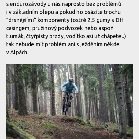
s endurozávody u nás naprosto bez problémů
i v základním olepu a pokud ho osázíte trochu
"drsnějšími“ komponenty (ostré 2,5 gumy s DH
casingem, pružinový podvozek nebo aspoň
tlumák, čtyřpísty brzdy, vodítko asi už chápete..)
tak nebude mít problém ani s ježděním někde
v Alpách.