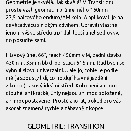
Geometrie je skvělá. Jak skvělá? V Transitionu
prostě vzali geometrii průměrného 160mm
27,5 palcového enduro/AM kola. A aplikovali je na
devětadvácu s nízkým zdvihem. Upravili vlastně
jenom výšku středu a přidali lepší úhel sedlovky,
no posuďte sami.
Hlavový úhel 66°, reach 450mm v M, zadní stavba
430mm, 35mm bb drop, stack 615mm. Rád bych se
vyhnul slovu univerzální… ale jo, tohle je podle
mě (a spousty lidí, co holdují hlavně ježdění
z kopce) takový ideální střed. Kolo není ani moc
dlouhé, ani krátké, úhly nejsou ani moc položené,
ani moc postavené. Prostě akorát, pokud pro vás
akorát znamená rychle a zábavně z kopce.