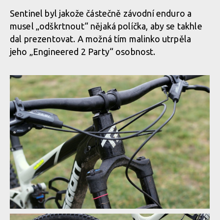
Sentinel byl jakože částečně závodní enduro a
musel „odškrtnout“ nějaká políčka, aby se takhle
dal prezentovat. A možná tím malinko utrpěla
jeho „Engineered 2 Party“ osobnost.
Test: Transition Smuggler - méně zdvihu, více zábavy