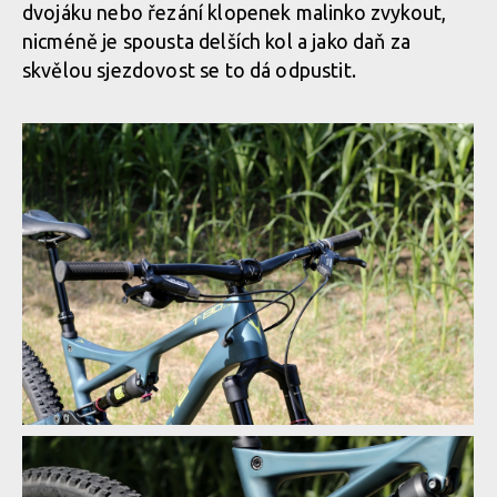
dvojáku nebo řezání klopenek malinko zvykout,
nicméně je spousta delších kol a jako daň za
skvělou sjezdovost se to dá odpustit.
Test: Whyte T130 - trailbike, co si jede ve vlastní kategorii