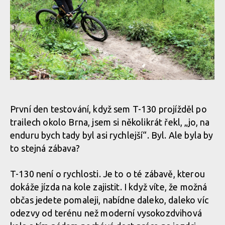
Test: Whyte T130 - trailbike, co si jede ve vlastní kategorii
Test: Whyte T130 - trailbike, co si jede ve vlastní kategorii
Test: Whyte T130 - trailbike, co si jede ve vlastní kategorii
Test: Whyte T130 - trailbike, co si jede ve vlastní kategorii
První den testování, když sem T-130 projížděl po
trailech okolo Brna, jsem si několikrát řekl, „jo, na
Test: Whyte T130 - trailbike, co si jede ve vlastní kategorii
enduru bych tady byl asi rychlejší“. Byl. Ale byla by
to stejná zábava?
Test: Whyte T130 - trailbike, co si jede ve vlastní kategorii
T-130 není o rychlosti. Je to o té zábavě, kterou
dokáže jízda na kole zajistit. I když víte, že možná
Test: Whyte T130 - trailbike, co si jede ve vlastní kategorii
občas jedete pomaleji, nabídne daleko, daleko víc
odezvy od terénu než moderní vysokozdvihová