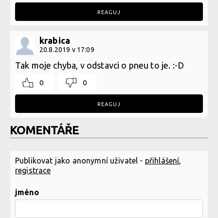
REAGUJ
krabica
20.8.2019 v 17:09
Tak moje chyba, v odstavci o pneu to je. :-D
0
0
REAGUJ
KOMENTÁŘE
Publikovat jako anonymní uživatel -
přihlášení
,
registrace
jméno