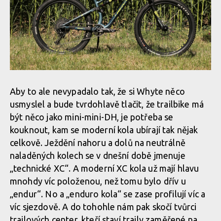
Aby to ale nevypadalo tak, že si Whyte něco
usmyslel a bude tvrdohlavě tlačit, že trailbike má
být něco jako mini-mini-DH, je potřeba se
kouknout, kam se moderní kola ubírají tak nějak
celkově. Ježdění nahoru a dolů na neutrálně
naladěných kolech se v dnešní době jmenuje
„technické XC“. A moderní XC kola už mají hlavu
mnohdy víc položenou, než tomu bylo dřív u
„endur“. No a „enduro kola“ se zase profilují víc a
víc sjezdově. A do tohohle nám pak skočí tvůrci
trailových center, kteří staví traily zaměřené na