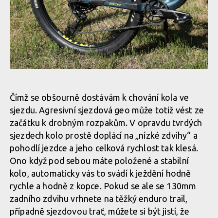
Test: Whyte T130 - trailbike, co si jede ve vlastní kategorii
Test: Whyte T130 - trailbike, co si jede ve vlastní kategorii
Test: Whyte T130 - trailbike, co si jede ve vlastní kategorii
Test: Whyte T130 - trailbike, co si jede ve vlastní kategorii
Čímž se obšourně dostávám k chování kola ve
sjezdu. Agresivní sjezdová geo může totiž vést ze
Test: Whyte T130 - trailbike, co si jede ve vlastní kategorii
začátku k drobným rozpakům. V opravdu tvrdých
sjezdech kolo prostě doplácí na „nízké zdvihy“ a
pohodlí jezdce a jeho celková rychlost tak klesá.
Test: Whyte T130 - trailbike, co si jede ve vlastní kategorii
Ono když pod sebou máte položené a stabilní
kolo, automaticky vás to svádí k ježdění hodně
Test: Whyte T130 - trailbike, co si jede ve vlastní kategorii
rychle a hodně z kopce. Pokud se ale se 130mm
zadního zdvihu vrhnete na těžký enduro trail,
případně sjezdovou trať, můžete si být jistí, že