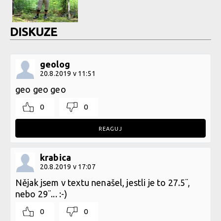
DISKUZE
geolog
20.8.2019 v 11:51
geo geo geo
0
0
REAGUJ
krabica
20.8.2019 v 17:07
Nějak jsem v textu nenašel, jestli je to 27.5¨,
nebo 29¨... :-)
0
0