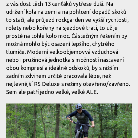
Test: Whyte T130 - trailbike, co si jede ve vlastní kategorii
z vás dost těch 13 cenťáků vytřese duši. Na
udržení kola na zemi a na pohlcení dopadů skoků
to stačí, ale průjezd rockgarden ve vyšší rychlosti,
rolety nebo kořeny na sjezdové trati, to už je
prostě na tohle kolo moc. Částečným řešením by
možná mohlo být osazení lepšího, chytrého
tlumiče. Moderní velkoobjemovvá vzduchová
nebo i pružinová jednotka s možností nastavení
obou kompresí a ideálně odskoků, by s nižším
zadním zdvihem určitě pracovala lépe, než
nejlevnější RS Deluxe s režimy otevřeno/zavřeno.
Sem ale patří jedno velké, velké ALE.