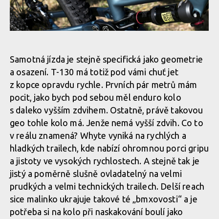
Test: Whyte T130 - trailbike, co si jede ve vlastní kategorii
Test: Whyte T130 - trailbike, co si jede ve vlastní kategorii
Test: Whyte T130 - trailbike, co si jede ve vlastní kategorii
Samotná jízda je stejně specifická jako geometrie
a osazení. T-130 má totiž pod vámi chuť jet
Test: Whyte T130 - trailbike, co si jede ve vlastní kategorii
z kopce opravdu rychle. Prvních pár metrů mám
pocit, jako bych pod sebou měl enduro kolo
s daleko vyšším zdvihem. Ostatně, právě takovou
Test: Whyte T130 - trailbike, co si jede ve vlastní kategorii
geo tohle kolo má. Jenže nemá vyšší zdvih. Co to
v reálu znamená? Whyte vyniká na rychlých a
Test: Whyte T130 - trailbike, co si jede ve vlastní kategorii
hladkých trailech, kde nabízí ohromnou porci gripu
a jistoty ve vysokých rychlostech. A stejně tak je
jistý a poměrně slušně ovladatelný na velmi
Test: Whyte T130 - trailbike, co si jede ve vlastní kategorii
prudkých a velmi technických trailech. Delší reach
sice malinko ukrajuje takové té „bmxovosti“ a je
potřeba si na kolo při naskakování boulí jako