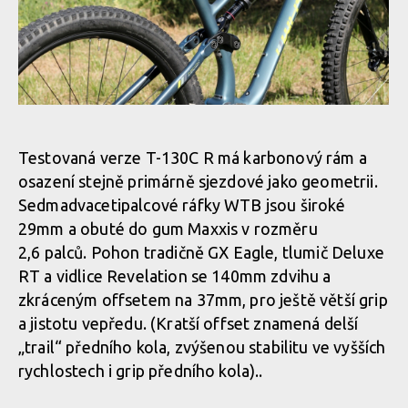
Test: Whyte T130 - trailbike, co si jede ve vlastní kategorii
Test: Whyte T130 - trailbike, co si jede ve vlastní kategorii
Test: Whyte T130 - trailbike, co si jede ve vlastní kategorii
Testovaná verze T-130C R má karbonový rám a
osazení stejně primárně sjezdové jako geometrii.
Test: Whyte T130 - trailbike, co si jede ve vlastní kategorii
Sedmadvacetipalcové ráfky WTB jsou široké
29mm a obuté do gum Maxxis v rozměru
2,6 palců. Pohon tradičně GX Eagle, tlumič Deluxe
Test: Whyte T130 - trailbike, co si jede ve vlastní kategorii
RT a vidlice Revelation se 140mm zdvihu a
zkráceným offsetem na 37mm, pro ještě větší grip
Test: Whyte T130 - trailbike, co si jede ve vlastní kategorii
a jistotu vepředu. (Kratší offset znamená delší
„trail“ předního kola, zvýšenou stabilitu ve vyšších
rychlostech i grip předního kola)..
Test: Whyte T130 - trailbike, co si jede ve vlastní kategorii