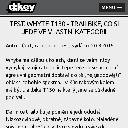
MENU
TEST: WHYTE T130 - TRAILBIKE, CO SI
JEDE VE VLASTNÍ KATEGORII
Autor: Čert, kategorie:
Test
, vydáno: 20.8.2019
Whyte má zálibu s kolech, která se velmi rády
vymykají svojí kategorií. Lépe řečeno se moderní
agresivní geometrií dostává do té „nejsjezdovější“
oblasti tohohle spektra. Dalším takovým kolem
má být trailbike T130 na který jsme se důkladně
podívali.
Definice trailbiku je poměrně jednoduchá.
Nízkozdvihové, obratné, zábavné kolo. Naladěné
spíš „neutrálně“ co se týče sjezdu a výjezdu.