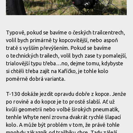
Test: Whyte T130 - trailbike, co si jede ve vlastní kategorii
Test: Whyte T130 - trailbike, co si jede ve vlastní kategorii
Test: Whyte T130 - trailbike, co si jede ve vlastní kategorii
Typově, pokud se bavíme o českých trailcentrech,
volil bych primárně ty kopcovitější, nebo aspoň
Test: Whyte T130 - trailbike, co si jede ve vlastní kategorii
tratě s vyšším převýšením. Pokud se bavíme
o technických trailech, volil bych zase ty pomalejší,
trialovější typu třeba…no, dejme tomu, kdybyste
Test: Whyte T130 - trailbike, co si jede ve vlastní kategorii
si chtěli třeba zajít na Kafíčko, je tohle kolo
poměrně dobrá varianta.
Test: Whyte T130 - trailbike, co si jede ve vlastní kategorii
T-130 dokáže jezdit opravdu dobře z kopce. Jenže
po rovině a do kopce je to prostě slabší. Ať už
Test: Whyte T130 - trailbike, co si jede ve vlastní kategorii
kvůli geometrii nebo volbě širokých pneumatik,
tenhle Whyte není zrovna dvakrát rychlé šlapací
kolo. A může být problém v tom, že právě tohle
mnohdy zákazník od trailbiku chce. Tady záleží,