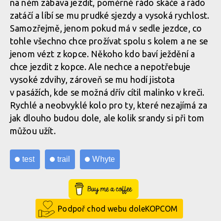
na něm zábava jezdit, poměrně rádo skáče a rádo
zatáčí a líbí se mu prudké sjezdy a vysoká rychlost.
Samozřejmě, jenom pokud má v sedle jezdce, co
tohle všechno chce prožívat spolu s kolem a ne se
jenom vézt z kopce. Někoho kdo baví ježdění a
chce jezdit z kopce. Ale nechce a nepotřebuje
vysoké zdvihy, zároveň se mu hodí jistota
v pasážích, kde se možná dřív cítil malinko v kreči.
Rychlé a neobvyklé kolo pro ty, které nezajímá za
jak dlouho budou dole, ale kolik srandy si při tom
můžou užít.
test
trail
Whyte
Buy Me a Coffee
Podpoř chod webu doleKOPCOM