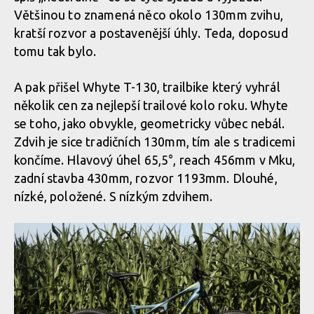
Většinou to znamená něco okolo 130mm zvihu,
kratší rozvor a postavenější úhly. Teda, doposud
tomu tak bylo.
A pak přišel Whyte T-130, trailbike který vyhrál
několik cen za nejlepší trailové kolo roku. Whyte
se toho, jako obvykle, geometricky vůbec nebál.
Zdvih je sice tradičních 130mm, tím ale s tradicemi
končíme. Hlavový úhel 65,5°, reach 456mm v Mku,
zadní stavba 430mm, rozvor 1193mm. Dlouhé,
nízké, položené. S nízkým zdvihem.