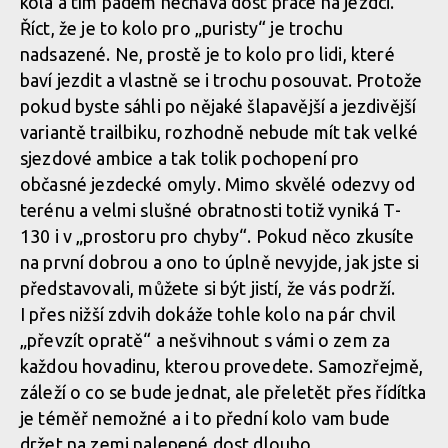
kola a tím pádem nechává dost práce na jezdci.
Test: Whyte T130 - trailbike, co si jede ve vlastní kategorii
Říct, že je to kolo pro „puristy“ je trochu
nadsazené. Ne, prostě je to kolo pro lidi, které
baví jezdit a vlastně se i trochu posouvat. Protože
pokud byste sáhli po nějaké šlapavější a jezdivější
variantě trailbiku, rozhodně nebude mít tak velké
sjezdové ambice a tak tolik pochopení pro
občasné jezdecké omyly. Mimo skvělé odezvy od
terénu a velmi slušné obratnosti totiž vyniká T-
130 i v „prostoru pro chyby“. Pokud něco zkusíte
na první dobrou a ono to úplně nevyjde, jak jste si
představovali, můžete si být jistí, že vás podrží.
I přes nižší zdvih dokáže tohle kolo na pár chvil
„převzít opratě“ a nešvihnout s vámi o zem za
každou hovadinu, kterou provedete. Samozřejmě,
záleží o co se bude jednat, ale přeletět přes řídítka
je téměř nemožné a i to přední kolo vam bude
držet na zemi nalepené dost dlouho.