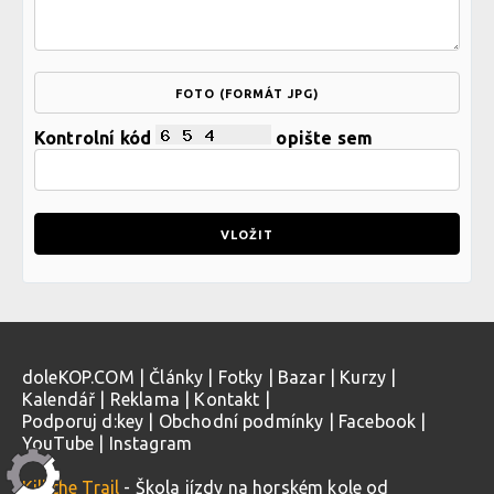
FOTO (FORMÁT JPG)
Kontrolní kód
opište sem
doleKOP.COM
|
Články
|
Fotky
|
Bazar
|
Kurzy
|
Kalendář
|
Reklama
|
Kontakt
|
Podporuj d:key
|
Obchodní podmínky
|
Facebook
|
YouTube
|
Instagram
Kill the Trail
- Škola jízdy na horském kole od