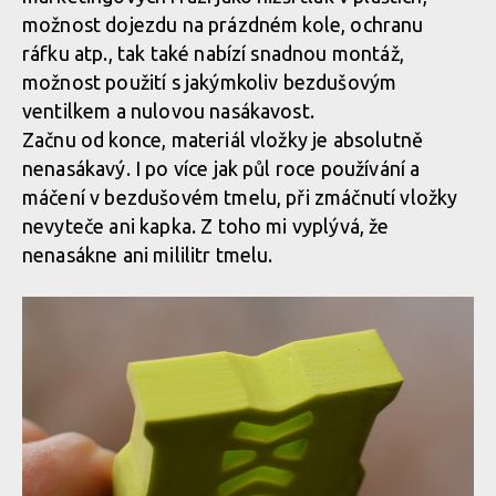
možnost dojezdu na prázdném kole, ochranu
ráfku atp., tak také nabízí snadnou montáž,
možnost použití s jakýmkoliv bezdušovým
ventilkem a nulovou nasákavost.
Začnu od konce, materiál vložky je absolutně
nenasákavý. I po více jak půl roce používání a
máčení v bezdušovém tmelu, při zmáčnutí vložky
nevyteče ani kapka. Z toho mi vyplývá, že
nenasákne ani mililitr tmelu.