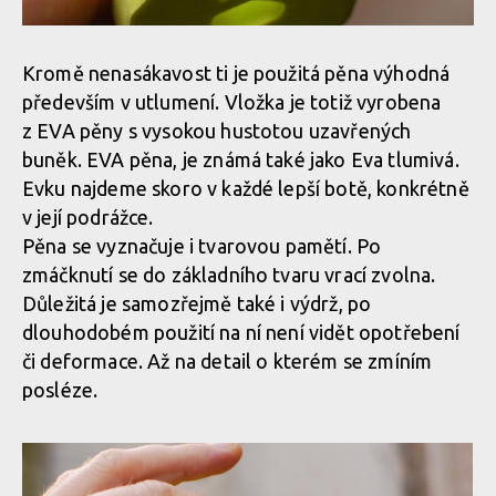
Kromě nenasákavost ti je použitá pěna výhodná
především v utlumení. Vložka je totiž vyrobena
z EVA pěny s vysokou hustotou uzavřených
buněk. EVA pěna, je známá také jako Eva tlumivá.
Evku najdeme skoro v každé lepší botě, konkrétně
v její podrážce.
Pěna se vyznačuje i tvarovou pamětí. Po
zmáčknutí se do základního tvaru vrací zvolna.
Důležitá je samozřejmě také i výdrž, po
dlouhodobém použití na ní není vidět opotřebení
či deformace. Až na detail o kterém se zmíním
posléze.