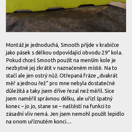
Montáž je jednoduchá, Smooth přijde v krabičce
jako pásek s délkou odpovídající obvodu 29" kola.
Pokud chceš Smooth použít na menším kole je
nezbytné jej zkrátit v naznačeném místě. Na to
stačí ale jen ostrý nůž. Otřepaná fráze „dvakrát
měř a jednou řež“ pro mne nebyla dostatečně
důležitá a taky jsem dříve řezal než měřil. Sice
jsem naměřil správnou délku, ale uřízl špatný
konec – jo jo, stane se – naštěstí na funkci to
zásadní vliv nemá. Jen jsem nemohl použít lepidlo
na onom uříznutém konci…