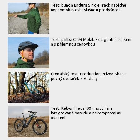
Test: bunda Endura SingleTrack nabídne
nepromokavost i slušnou prodyšnost
Test: přilba CTM Molab - elegantní, funkční
a s příjemnou cenovkou
Čtenářský test: Production Privee Shan -
pevný oceláček z Andory
Test: Kellys Theos i90 - nový rám,
integrovaná baterie a nekompromisní
osazení