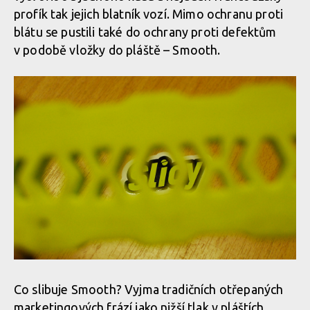
profík tak jejich blatník vozí. Mimo ochranu proti
blátu se pustili také do ochrany proti defektům
v podobě vložky do pláště – Smooth.
Co slibuje Smooth? Vyjma tradičních otřepaných
marketingových frází jako nižší tlak v pláštích,