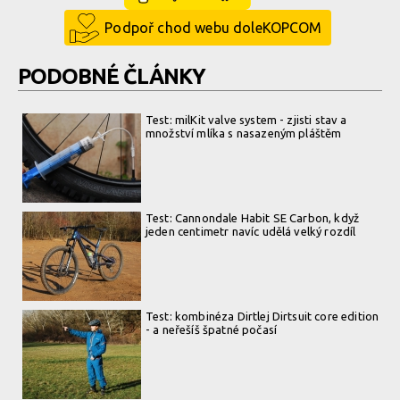
Podpoř chod webu doleKOPCOM
PODOBNÉ ČLÁNKY
Test: milKit valve system - zjisti stav a
množství mlíka s nasazeným pláštěm
Test: Cannondale Habit SE Carbon, když
jeden centimetr navíc udělá velký rozdíl
Test: kombinéza Dirtlej Dirtsuit core edition
- a neřešíš špatné počasí