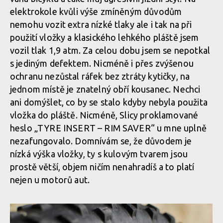
elektrokole kvůli výše zmíněným důvodům
nemohu vozit extra nízké tlaky ale i tak na při
použití vložky a klasického lehkého pláště jsem
vozil tlak 1,9 atm. Za celou dobu jsem se nepotkal
s jediným defektem. Nicméně i přes zvýšenou
ochranu nezůstal ráfek bez ztráty kytičky, na
jednom místě je znatelný obří kousanec. Nechci
ani domýšlet, co by se stalo kdyby nebyla použita
vložka do pláště. Nicméně, Slicy proklamované
heslo „TYRE INSERT – RIM SAVER“ u mne uplně
nezafungovalo. Domnívám se, že důvodem je
nízká výška vložky, ty s kulovým tvarem jsou
prostě větší, objem ničím nenahradíš a to platí
nejen u motorů aut.