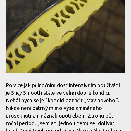
Po více jak půlročním dost intenzivním používání
je Slicy Smooth stále ve velmi dobré kondici.
Nebál bych se její kondici označit „stav nového“.
Nikde není patrný mimo výše zmíněného
proseknutí ani náznak opotřebení. Za onu půl
roční periodu jsem ani jednou nemusel dolívat
bezdušový tmel, pokud jej vložka nasála, tak leda