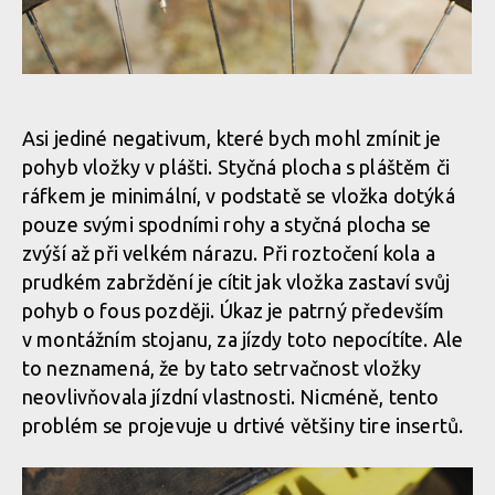
Asi jediné negativum, které bych mohl zmínit je
pohyb vložky v plášti. Styčná plocha s pláštěm či
ráfkem je minimální, v podstatě se vložka dotýká
pouze svými spodními rohy a styčná plocha se
zvýší až při velkém nárazu. Při roztočení kola a
prudkém zabrždění je cítit jak vložka zastaví svůj
pohyb o fous později. Úkaz je patrný především
v montážním stojanu, za jízdy toto nepocítíte. Ale
to neznamená, že by tato setrvačnost vložky
neovlivňovala jízdní vlastnosti. Nicméně, tento
problém se projevuje u drtivé většiny tire insertů.