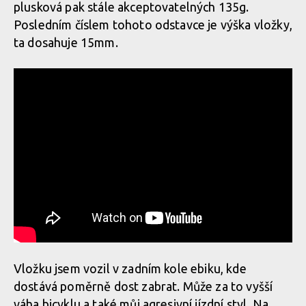
plusková pak stále akceptovatelných 135g.
Posledním číslem tohoto odstavce je výška vložky,
ta dosahuje 15mm.
Vložku jsem vozil v zadním kole ebiku, kde
dostává poměrně dost zabrat. Může za to vyšší
váha bicyklu a také můj agresivní jízdní styl. Na