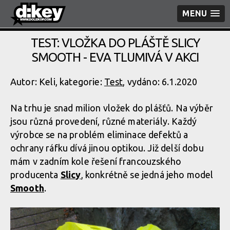
MENU
TEST: VLOŽKA DO PLÁŠTĚ SLICY
SMOOTH - EVA TLUMIVÁ V AKCI
Autor: Keli, kategorie:
Test
, vydáno: 6.1.2020
Na trhu je snad milion vložek do plášťů. Na výběr
jsou různá provedení, různé materiály. Každý
výrobce se na problém eliminace defektů a
ochrany ráfku dívá jinou optikou. Již delší dobu
mám v zadním kole řešení francouzského
producenta
Slicy
, konkrétně se jedná jeho model
Smooth
.