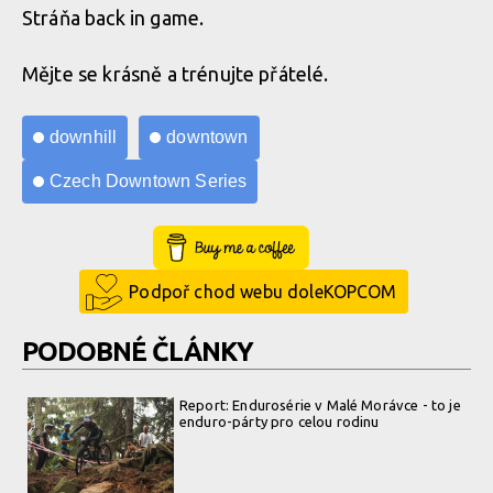
Stráňa back in game.
Mějte se krásně a trénujte přátelé.
downhill
downtown
Czech Downtown Series
Buy Me a Coffee
Podpoř chod webu doleKOPCOM
PODOBNÉ ČLÁNKY
Report: Endurosérie v Malé Morávce - to je
enduro-párty pro celou rodinu