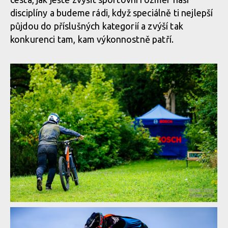
disciplíny a budeme rádi, když speciálně ti nejlepší
půjdou do příslušných kategorií a zvýší tak
konkurenci tam, kam výkonnostně patří.
Report z Czech Downtown Series: Svatou horou nejrychleji
prolétl Leták