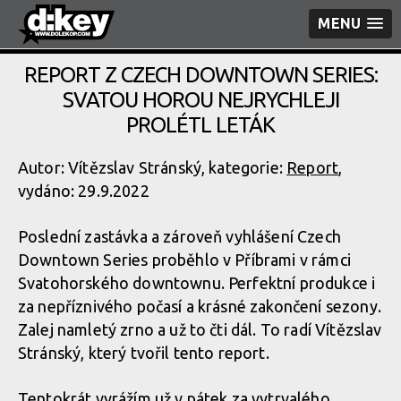
MENU
REPORT Z CZECH DOWNTOWN SERIES:
SVATOU HOROU NEJRYCHLEJI
PROLÉTL LETÁK
Autor: Vítězslav Stránský, kategorie:
Report
,
vydáno: 29.9.2022
Poslední zastávka a zároveň vyhlášení Czech
Downtown Series proběhlo v Příbrami v rámci
Svatohorského downtownu. Perfektní produkce i
za nepříznivého počasí a krásné zakončení sezony.
Zalej namletý zrno a už to čti dál. To radí Vítězslav
Stránský, který tvořil tento report.
Tentokrát vyrážím už v pátek za vytrvalého