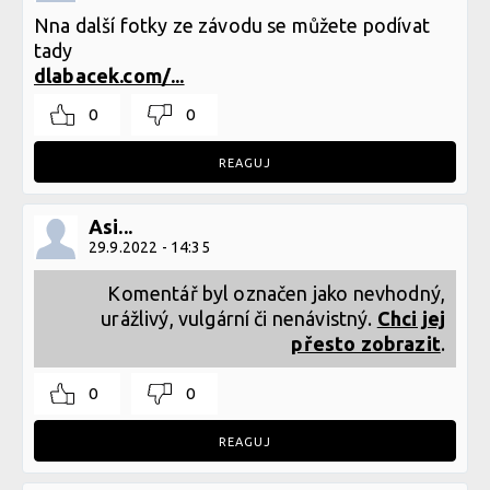
Nna další fotky ze závodu se můžete podívat
tady
dlabacek.com/...
0
0
REAGUJ
Asi...
29.9.2022 - 14:35
Komentář byl označen jako nevhodný,
urážlivý, vulgární či nenávistný.
Chci jej
přesto zobrazit
.
0
0
REAGUJ