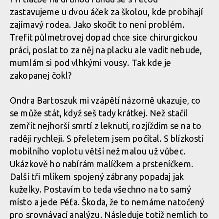
prolétl Leták
Report z Czech Downtown Series: Svatou horou nejrychleji
zastavujeme u dvou áček za školou, kde probíhají
prolétl Leták
zajímavý rodea. Jako skočit to není problém.
Report z Czech Downtown Series: Svatou horou nejrychleji
Trefit půlmetrovej dopad chce sice chirurgickou
prolétl Leták
Report z Czech Downtown Series: Svatou horou nejrychleji
práci, poslat to za něj na placku ale vadit nebude,
prolétl Leták
mumlám si pod vlhkými vousy. Tak kde je
zakopanej čokl?
Report z Czech Downtown Series: Svatou horou nejrychleji
prolétl Leták
Report z Czech Downtown Series: Svatou horou nejrychleji
Ondra Bartoszuk mi vzápětí názorně ukazuje, co
prolétl Leták
se může stát, když seš tady krátkej. Než stačil
zemřít nejhorší smrtí z leknutí, rozjíždím se na to
Report z Czech Downtown Series: Svatou horou nejrychleji
raději rychleji. S přeletem jsem počítal. S blízkostí
prolétl Leták
Report z Czech Downtown Series: Svatou horou nejrychleji
mobilního voplotu větší než malou už vůbec.
prolétl Leták
Ukázkově ho nabírám malíčkem a prsteníčkem.
Další tři mlíkem spojený zábrany popadaj jak
Report z Czech Downtown Series: Svatou horou nejrychleji
kuželky. Postavím to teda všechno na to samý
prolétl Leták
místo a jede Péťa. Škoda, že to nemáme natočený
pro srovnávací analýzu. Následuje totiž nemlich to