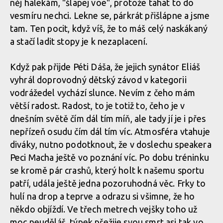
něj halekám, "šlapej voe", protože tahat to do
prolétl Leták
vesmíru nechci. Lekne se, párkrát přišlápne a jsme
tam. Ten pocit, když víš, že to máš celý naskákaný
Report z Czech Downtown Series: Svatou horou nejrychleji
a stačí ladit stopy je k nezaplacení.
prolétl Leták
Report z Czech Downtown Series: Svatou horou nejrychleji
prolétl Leták
Když pak přijde Péti Dáša, že jejich synátor Eliáš
vyhrál doprovodný dětský závod v kategorii
Report z Czech Downtown Series: Svatou horou nejrychleji
vodrážedel vychází slunce. Nevím z čeho mám
prolétl Leták
větší radost. Radost, to je totiž to, čeho je v
dnešním světě čím dál tím míň, ale tady jí je i přes
nepřízeň osudu čím dál tím víc. Atmosféra vtahuje
Report z Czech Downtown Series: Svatou horou nejrychleji
diváky, nutno podotknout, že v doslechu speakera
prolétl Leták
Peci Macha ještě vo poznání víc. Po dobu tréninku
se kromě pár crashů, který holt k našemu sportu
patří, udála ještě jedna pozoruhodná věc. Frky to
Report z Czech Downtown Series: Svatou horou nejrychleji
hulí na drop a teprve a odrazu si všimne, že ho
prolétl Leták
někdo objíždí. Ve třech metrech vejšky toho už
moc neuděláš, týpek přežije svou smrt asi tak vo