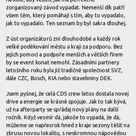
Report z Czech Downtown Series: Svatou horou nejrychleji
zorganizovaný závod vypadat. Nemenší dík patří
prolétl Leták
všem těm, který pomáhají s tím, aby to vypadalo,
jak to vypadalo. Ten seznam by byl sakra dlouhej.
Report z Czech Downtown Series: Svatou horou nejrychleji
Z úst organizátorů zní dlouhodobě a každý rok
prolétl Leták
velké poděkování městu a kraji za podporu. Bez
jejich pomoci a podpoře menších a větších firem
by se event konat nemohl. Zásadními partnery
Report z Czech Downtown Series: Svatou horou nejrychleji
letošního roku byla již tradičně společnost SVZ,
prolétl Leták
dále CZC, Bosch, KIA nebo stavebniny DEK.
Jsem pyšnej, že celá CDS crew letos dostala novej
Report z Czech Downtown Series: Svatou horou nejrychleji
drive a energie se krásně spojuje. Jak to tak bývá,
prolétl Leták
už na afterparty se spřádaj nový plány na další
ročník. Když vesmír dá, jakože to vypadá, že dá,
můžeme se napřesrok hned z kraje sezony těšit na
Report z Czech Downtown Series: Svatou horou nejrychleji
zbrusu novou lokalitu, s neskromnou nápovědou
prolétl Leták