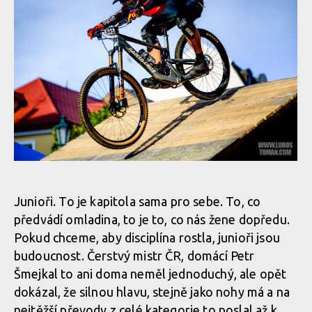
Report z Czech Downtown Series: Svatou horou nejrychleji
prolétl Leták
Report z Czech Downtown Series: Svatou horou nejrychleji
prolétl Leták
Report z Czech Downtown Series: Svatou horou nejrychleji
prolétl Leták
Report z Czech Downtown Series: Svatou horou nejrychleji
Junioři. To je kapitola sama pro sebe. To, co
prolétl Leták
předvádí omladina, to je to, co nás žene dopředu.
Pokud chceme, aby disciplína rostla, junioři jsou
Report z Czech Downtown Series: Svatou horou nejrychleji
budoucnost. Čerstvý mistr ČR, domácí Petr
prolétl Leták
Report z Czech Downtown Series: Svatou horou nejrychleji
Šmejkal to ani doma neměl jednoduchý, ale opět
prolétl Leták
dokázal, že silnou hlavu, stejně jako nohy má a na
nejtěžší převody z celé kategorie to poslal až k