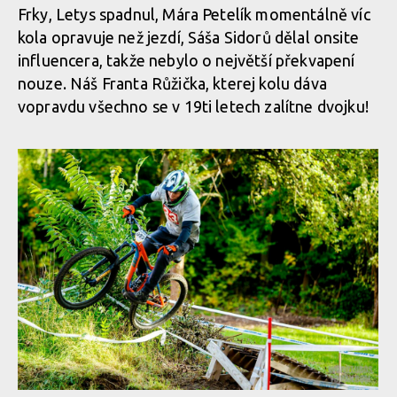
Report z Czech Downtown Series: Svatou horou nejrychleji
Frky, Letys spadnul, Mára Petelík momentálně víc
prolétl Leták
kola opravuje než jezdí, Sáša Sidorů dělal onsite
influencera, takže nebylo o největší překvapení
nouze. Náš Franta Růžička, kterej kolu dáva
vopravdu všechno se v 19ti letech zalítne dvojku!