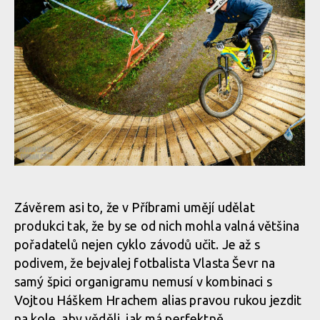
Report z Czech Downtown Series: Svatou horou nejrychleji
prolétl Leták
Závěrem asi to, že v Příbrami umějí udělat
produkci tak, že by se od nich mohla valná většina
pořadatelů nejen cyklo závodů učit. Je až s
Report z Czech Downtown Series: Svatou horou nejrychleji
podivem, že bejvalej fotbalista Vlasta Ševr na
prolétl Leták
samý špici organigramu nemusí v kombinaci s
Vojtou Háškem Hrachem alias pravou rukou jezdit
na kole, aby věděli, jak má perfektně