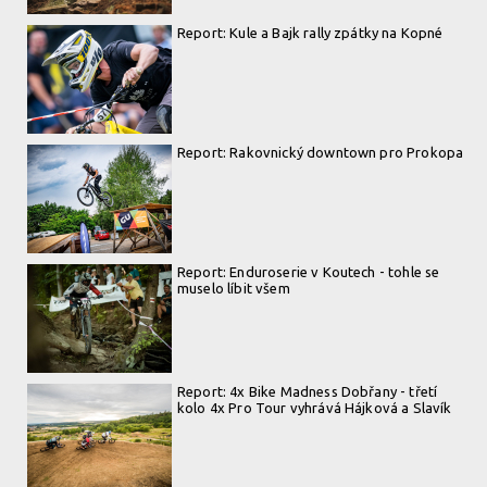
Report: Kule a Bajk rally zpátky na Kopné
Report: Rakovnický downtown pro Prokopa
Report: Enduroserie v Koutech - tohle se
muselo líbit všem
Report: 4x Bike Madness Dobřany - třetí
kolo 4x Pro Tour vyhrává Hájková a Slavík