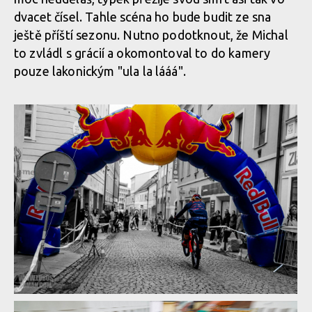
dvacet čísel. Tahle scéna ho bude budit ze sna
ještě příští sezonu. Nutno podotknout, že Michal
to zvládl s grácií a okomontoval to do kamery
pouze lakonickým "ula la lááá".
Report z Czech Downtown Series: Svatou horou nejrychleji