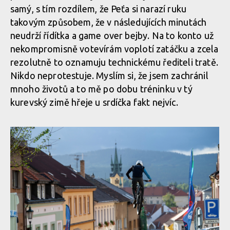
samý, s tím rozdílem, že Peťa si narazí ruku
Report z Czech Downtown Series: Svatou horou nejrychleji
takovým způsobem, že v následujících minutách
prolétl Leták
neudrží řídítka a game over bejby. Na to konto už
nekompromisně votevírám voplotí zatáčku a zcela
rezolutně to oznamuju technickému řediteli tratě.
Report z Czech Downtown Series: Svatou horou nejrychleji
Nikdo neprotestuje. Myslím si, že jsem zachránil
prolétl Leták
mnoho životů a to mě po dobu tréninku v tý
kurevský zimě hřeje u srdíčka fakt nejvíc.