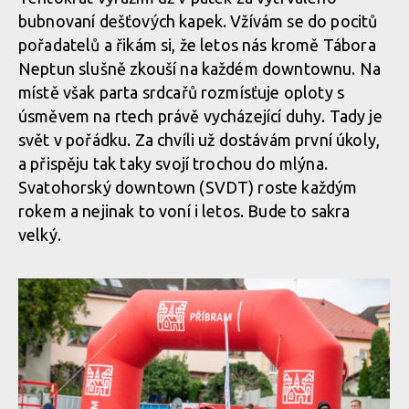
bubnovaní dešťových kapek. Vžívám se do pocitů
pořadatelů a řikám si, že letos nás kromě Tábora
Neptun slušně zkouší na každém downtownu. Na
místě však parta srdcařů rozmísťuje oploty s
úsměvem na rtech právě vycházející duhy. Tady je
svět v pořádku. Za chvíli už dostávám první úkoly,
a přispěju tak taky svojí trochou do mlýna.
Svatohorský downtown (SVDT) roste každým
rokem a nejinak to voní i letos. Bude to sakra
velký.