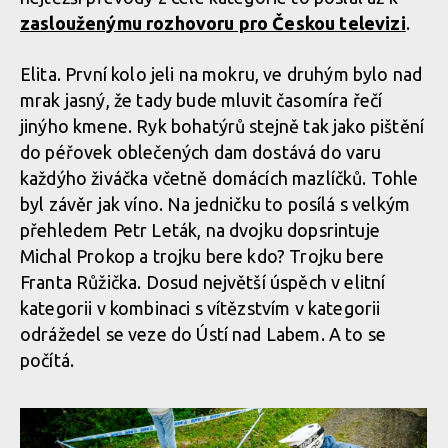
Report z Czech Downtown Series: Svatou horou nejrychleji
zaslouženýmu rozhovoru pro Českou televizi
.
prolétl Leták
Report z Czech Downtown Series: Svatou horou nejrychleji
prolétl Leták
Elita. První kolo jeli na mokru, ve druhým bylo nad
mrak jasný, že tady bude mluvit časomíra řečí
Report z Czech Downtown Series: Svatou horou nejrychleji
jinýho kmene. Ryk bohatýrů stejně tak jako pištění
prolétl Leták
Report z Czech Downtown Series: Svatou horou nejrychleji
do péřovek oblečených dam dostává do varu
prolétl Leták
každýho živáčka včetně domácích mazlíčků. Tohle
byl závěr jak víno. Na jedničku to posílá s velkým
Report z Czech Downtown Series: Svatou horou nejrychleji
přehledem Petr Leták, na dvojku dopsrintuje
prolétl Leták
Michal Prokop a trojku bere kdo? Trojku bere
Franta Růžička. Dosud největší úspěch v elitní
kategorii v kombinaci s vítězstvím v kategorii
Report z Czech Downtown Series: Svatou horou nejrychleji
odrážedel se veze do Ústí nad Labem. A to se
prolétl Leták
počítá.
Report z Czech Downtown Series: Svatou horou nejrychleji
prolétl Leták