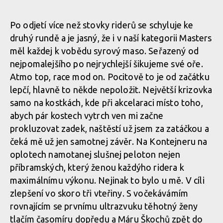
Report z Czech Downtown Series: Svatou horou nejrychleji
prolétl Leták
Po odjetí více než stovky riderů se schyluje ke
druhý rundě a je jasný, že i v naší kategorii Masters
měl každej k vobědu syrový maso. Seřazený od
Report z Czech Downtown Series: Svatou horou nejrychleji
nejpomalejšího po nejrychlejší šikujeme své oře.
prolétl Leták
Atmo top, race mod on. Pocitově to je od začátku
lepčí, hlavně to někde nepoložit. Největší krizovka
samo na kostkách, kde při akcelaraci místo toho,
Report z Czech Downtown Series: Svatou horou nejrychleji
abych pár kostech vytrch ven mi začne
prolétl Leták
prokluzovat zadek, naštěstí už jsem za zatáčkou a
čeká mě už jen samotnej závěr. Na Kontejneru na
oplotech namotanej slušnej peloton nejen
Report z Czech Downtown Series: Svatou horou nejrychleji
příbramských, který ženou každýho ridera k
prolétl Leták
maximálnímu výkonu. Nejinak to bylo u mě. V cíli
zlepšení vo skoro tři vteřiny. S vočekávámím
rovnajícím se prvnímu ultrazvuku těhotný ženy
Report z Czech Downtown Series: Svatou horou nejrychleji
tlačím časomíru dopředu a Máru Škochů zpět do
prolétl Leták