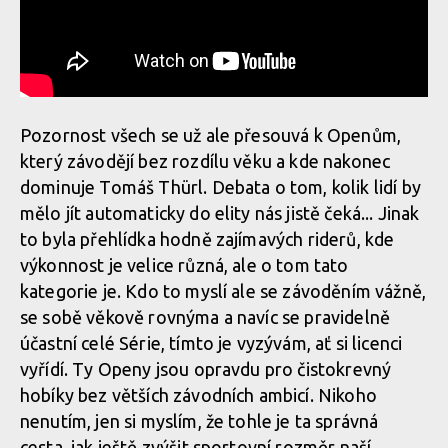
Pozornost všech se už ale přesouvá k Openům,
který závodějí bez rozdílu věku a kde nakonec
dominuje Tomáš Thürl. Debata o tom, kolik lidí by
mělo jít automaticky do elity nás jistě čeká... Jinak
to byla přehlídka hodně zajímavých riderů, kde
výkonnost je velice různá, ale o tom tato
kategorie je. Kdo to myslí ale se závoděním vážně,
se sobě věkově rovnýma a navíc se pravidelně
účastní celé Série, tímto je vyzývám, ať si licenci
vyřídí. Ty Openy jsou opravdu pro čistokrevný
hobíky bez větších závodních ambicí. Nikoho
nenutím, jen si myslím, že tohle je ta správná
cesta, jak ještě zvýšit sportovní rozměr naší