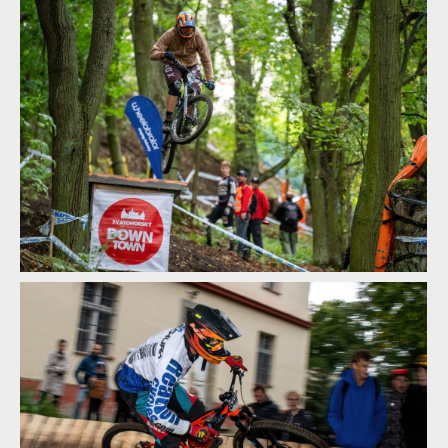
prolétl Leták
Report z Czech Downtown Series: Svatou horou nejrychleji
prolétl Leták
Report z Czech Downtown Series: Svatou horou nejrychleji
prolétl Leták