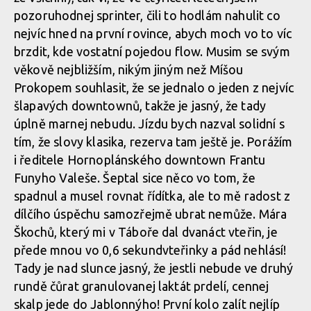
pozoruhodnej sprinter, čili to hodlám nahulit co
Report z Czech Downtown Series: Svatou horou nejrychleji
nejvíc hned na první rovince, abych moch vo to víc
prolétl Leták
Report z Czech Downtown Series: Svatou horou nejrychleji
brzdit, kde vostatní pojedou flow. Musim se svým
prolétl Leták
věkově nejbližším, nikým jiným než Míšou
Prokopem souhlasit, že se jednalo o jeden z nejvíc
Report z Czech Downtown Series: Svatou horou nejrychleji
šlapavých downtownů, takže je jasný, že tady
prolétl Leták
Report z Czech Downtown Series: Svatou horou nejrychleji
úplně marnej nebudu. Jízdu bych nazval solidní s
prolétl Leták
tím, že slovy klasika, rezerva tam ještě je. Porážím
i ředitele Hornoplánského downtown Frantu
Report z Czech Downtown Series: Svatou horou nejrychleji
Funyho Valeše. Šeptal sice něco vo tom, že
prolétl Leták
spadnul a musel rovnat řídítka, ale to mě radost z
dílčího úspěchu samozřejmě ubrat nemůže. Mára
Škochů, který mi v Táboře dal dvanáct vteřin, je
Report z Czech Downtown Series: Svatou horou nejrychleji
přede mnou vo 0,6 sekundvteřinky a pád nehlásí!
prolétl Leták
Tady je nad slunce jasný, že jestli nebude ve druhý
rundě čůrat granulovanej laktát prdelí, cennej
skalp jede do Jablonnýho! První kolo zalít nejlíp