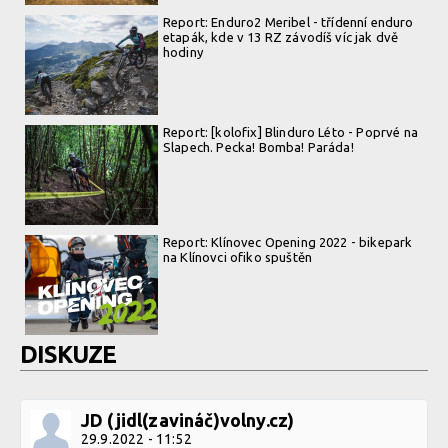
Report: Enduro2 Meribel - třídenní enduro
etapák, kde v 13 RZ závodíš víc jak dvě
hodiny
Report: [kolofix] Blinduro Léto - Poprvé na
Slapech. Pecka! Bomba! Paráda!
Report: Klínovec Opening 2022 - bikepark
na Klínovci ofiko spuštěn
DISKUZE
JD (jidl(zavináč)volny.cz)
29.9.2022 - 11:52