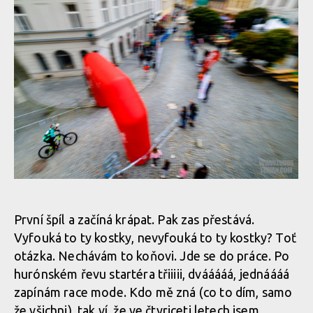
prolétl Leták
Report z Czech Downtown Series: Svatou horou nejrychleji
prolétl Leták
Report z Czech Downtown Series: Svatou horou nejrychleji
prolétl Leták
Report z Czech Downtown Series: Svatou horou nejrychleji
prolétl Leták
Report z Czech Downtown Series: Svatou horou nejrychleji
První špíl a začíná krápat. Pak zas přestává.
prolétl Leták
Vyfouká to ty kostky, nevyfouká to ty kostky? Toť
otázka. Nechávám to koňovi. Jde se do práce. Po
Report z Czech Downtown Series: Svatou horou nejrychleji
hurónském řevu startéra třiiiii, dvááááá, jednáááá
prolétl Leták
Report z Czech Downtown Series: Svatou horou nejrychleji
zapínám race mode. Kdo mě zná (co to dím, samo
prolétl Leták
že všichni), tak ví, že ve čtyriceti letech jsem