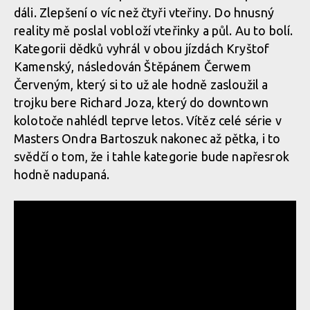
dáli. Zlepšení o víc než čtyři vteřiny. Do hnusný
reality mě poslal vobloží vteřinky a půl. Au to bolí.
Kategorii dědků vyhrál v obou jízdách Kryštof
Report z Czech Downtown Series: Svatou horou nejrychleji
Kamenský, následován Štěpánem Čerwem
prolétl Leták
Červeným, který si to už ale hodně zasloužil a
trojku bere Richard Joza, který do downtown
kolotoče nahlédl teprve letos. Vítěz celé série v
Report z Czech Downtown Series: Svatou horou nejrychleji
Masters Ondra Bartoszuk nakonec až pětka, i to
prolétl Leták
svědčí o tom, že i tahle kategorie bude napřesrok
hodně nadupaná.