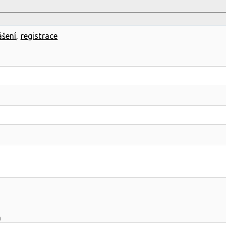
ášení
,
registrace
m