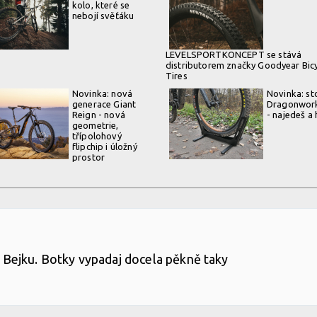
kolo, které se
nebojí svěťáku
LEVELSPORTKONCEPT se stává
distributorem značky Goodyear Bic
Tires
Novinka: nová
Novinka: st
generace Giant
Dragonwork
Reign - nová
- najedeš a
geometrie,
třípolohový
flipchip i úložný
prostor
ál Bejku. Botky vypadaj docela pěkně taky