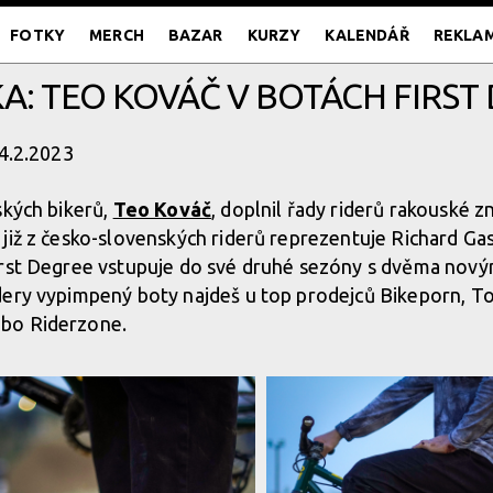
FOTKY
MERCH
BAZAR
KURZY
KALENDÁŘ
REKLA
A: TEO KOVÁČ V BOTÁCH FIRST 
24.2.2023
ských bikerů,
Teo Kováč
, doplnil řady riderů rakouské
e již z česko-slovenských riderů reprezentuje Richard Gas
irst Degree vstupuje do své druhé sezóny s dvěma nov
idery vypimpený boty najdeš u top prodejců Bikeporn, To
bo Riderzone.