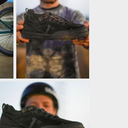
ee!
Novinka: Teo Kováč x First Degree!