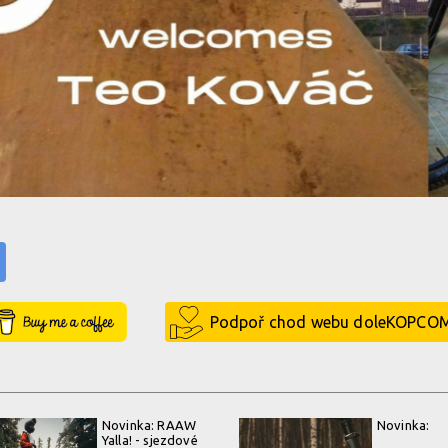
Buy Me a Coffee
Podpoř chod webu doleKOPCO
Novinka: RAAW
Novinka:
Yalla! - sjezdové