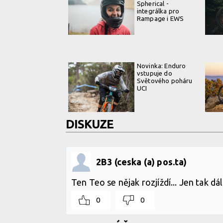
Spherical -
integrálka pro
Rampage i EWS
Novinka: Enduro
vstupuje do
Světového poháru
UCI
DISKUZE
2B3 (ceska (a) pos.ta)
Ten Teo se nějak rozjíždí... Jen tak d
0
0