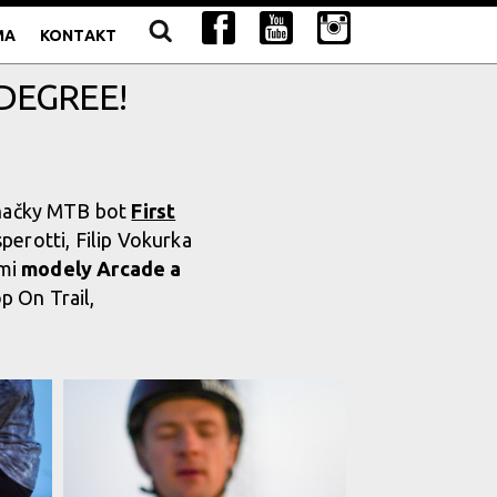
MA
KONTAKT
DEGREE!
 značky MTB bot
First
perotti, Filip Vokurka
ými
modely Arcade a
p On Trail,