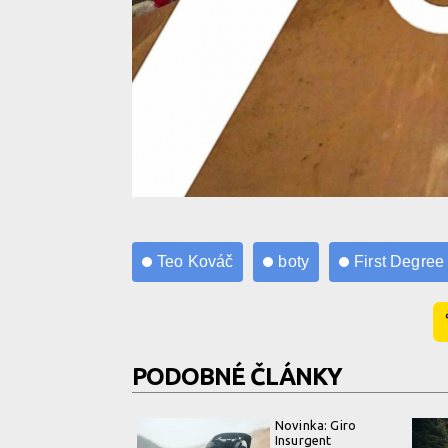
Novinka: Teo Kováč x First Degree!
Teo Kováč
boty
First Degree
PODOBNÉ ČLÁNKY
Novinka: Giro
Insurgent