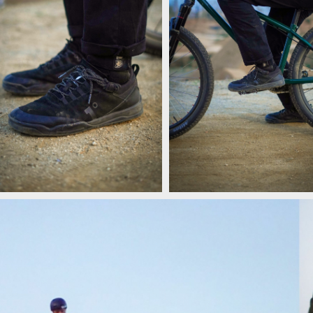
ovinka: Teo Kováč x First Degree!
Novinka: Teo Kováč x First Degr