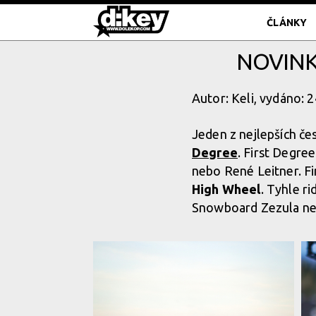
ČLÁNKY
NOVINK
Autor: Keli, vydáno: 
Jeden z nejlepších če
Degree
. First Degre
nebo René Leitner. F
High Wheel
. Tyhle r
Snowboard Zezula ne