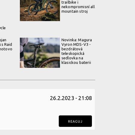
trailbike i
nekompromisní all
mountain stroj
ycle
ojan
Novinka: Magura
s Raid
Vyron MDS-V3 -
 hotovo
bezdrátová
teleskopická
sedlovka na
klasickou baterii
26.2.2023 - 21:08
REAGUJ