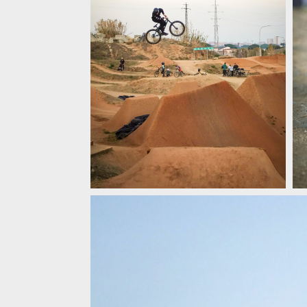
Novinka: Teo Kováč x First Degree!
N