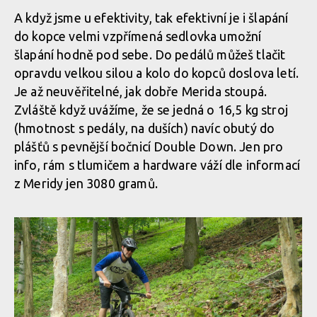
A když jsme u efektivity, tak efektivní je i šlapání
V Horním čepu přepákování je umístěn flip-chip umožňující
změnu zadního kola na 27,5 palce
do kopce velmi vzpřímená sedlovka umožní
Zadní stavba má o jeden čep méně než bývá zvykem
šlapání hodně pod sebe. Do pedálů můžeš tlačit
opravdu velkou silou a kolo do kopců doslova letí.
Je až neuvěřitelné, jak dobře Merida stoupá.
V Horním čepu přepákování je umístěn flip-chip umožňující
Zadní stavba má o jeden čep méně než bývá zvykem
změnu zadního kola na 27,5 palce
Zvláště když uvážíme, že se jedná o 16,5 kg stroj
(hmotnost s pedály, na duších) navíc obutý do
Zadní stavba má o jeden čep méně než bývá zvykem
plášťů s pevnější bočnicí Double Down. Jen pro
info, rám s tlumičem a hardware váží dle informací
V Horním čepu přepákování je umístěn flip-chip umožňující
změnu zadního kola na 27,5 palce
z Meridy jen 3080 gramů.
Zadní stavba má o jeden čep méně než bývá zvykem
V Horním čepu přepákování je umístěn flip-chip umožňující
Zadní stavba má o jeden čep méně než bývá zvykem
změnu zadního kola na 27,5 palce
Zadní stavba má o jeden čep méně než bývá zvykem