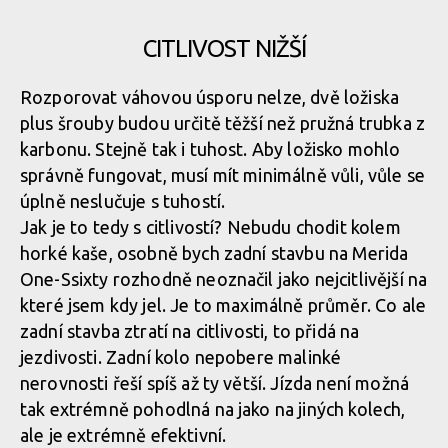
CITLIVOST NIŽŠÍ
Přepákovaný jednočep využívá flexe v sedlové vzpěry, v
Kde je čep? Není, Merida využívá ohybu v materiálu sedlové
místech, kde obvykle bývá umístěn čep
vzpěru
V Horním čepu přepákování je umístěn flip-chip umožňující
Rozporovat váhovou úsporu nelze, dvě ložiska
změnu zadního kola na 27,5 palce
plus šrouby budou určitě těžší než pružná trubka z
karbonu. Stejně tak i tuhost. Aby ložisko mohlo
Přepákovaný jednočep využívá flexe v sedlové vzpěry, v
Kde je čep? Není, Merida využívá ohybu v materiálu sedlové
správně fungovat, musí mít minimálně vůli, vůle se
místech, kde obvykle bývá umístěn čep
vzpěru
V Horním čepu přepákování je umístěn flip-chip umožňující
úplně neslučuje s tuhostí.
změnu zadního kola na 27,5 palce
Jak je to tedy s citlivostí? Nebudu chodit kolem
horké kaše, osobně bych zadní stavbu na Merida
Přepákovaný jednočep využívá flexe v sedlové vzpěry, v
Kde je čep? Není, Merida využívá ohybu v materiálu sedlové
One-Ssixty rozhodně neoznačil jako nejcitlivější na
místech, kde obvykle bývá umístěn čep
vzpěru
V Horním čepu přepákování je umístěn flip-chip umožňující
které jsem kdy jel. Je to maximálně průměr. Co ale
změnu zadního kola na 27,5 palce
zadní stavba ztratí na citlivosti, to přidá na
jezdivosti. Zadní kolo nepobere malinké
Kde je čep? Není, Merida využívá ohybu v materiálu sedlové
nerovnosti řeší spíš až ty větší. Jízda není možná
vzpěru
V Horním čepu přepákování je umístěn flip-chip umožňující
tak extrémně pohodlná na jako na jiných kolech,
změnu zadního kola na 27,5 palce
ale je extrémně efektivní.