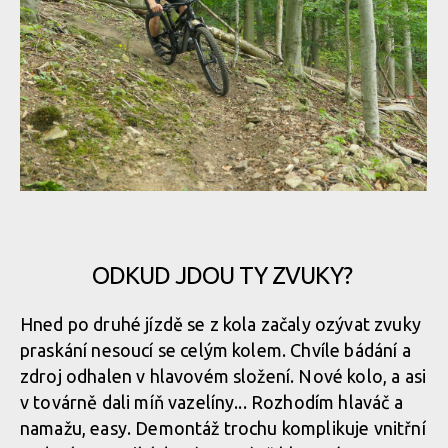
Merida One-Sixty v akci
Merida One-Sixty v akci
Merida One-Sixty v akci
Merida One-Sixty v akci
Merida One-Sixty v akci
ODKUD JDOU TY ZVUKY?
Merida One-Sixty v akci
Merida One-Sixty v akci
Hned po druhé jízdě se z kola začaly ozývat zvuky
praskání nesoucí se celým kolem. Chvíle bádání a
Merida One-Sixty v akci
Merida One-Sixty v akci
zdroj odhalen v hlavovém složení. Nové kolo, a asi
v továrně dali míň vazelíny... Rozhodím hlaváč a
namažu, easy. Demontáž trochu komplikuje vnitřní
Merida One-Sixty v akci
Merida One-Sixty v akci