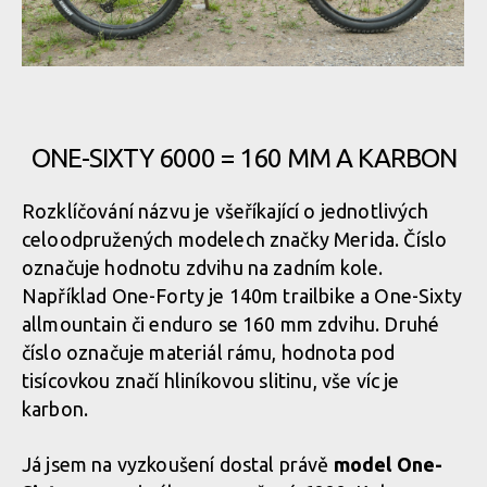
Disponující zdvihem 170mm vepředu a 162 mm vzadu
Enduro kolo postavené na karbonovém rámu
Merida One-Sixty
Disponující zdvihem 170mm vepředu a 162 mm vzadu
Enduro kolo postavené na karbonovém rámu
ONE-SIXTY 6000 = 160 MM A KARBON
Merida One-Sixty
Disponující zdvihem 170mm vepředu a 162 mm vzadu
Enduro kolo postavené na karbonovém rámu
Rozklíčování názvu je všeříkající o jednotlivých
celoodpružených modelech značky Merida. Číslo
Merida One-Sixty
Disponující zdvihem 170mm vepředu a 162 mm vzadu
označuje hodnotu zdvihu na zadním kole.
Enduro kolo postavené na karbonovém rámu
Například One-Forty je 140m trailbike a One-Sixty
allmountain či enduro se 160 mm zdvihu. Druhé
Merida One-Sixty
Disponující zdvihem 170mm vepředu a 162 mm vzadu
Enduro kolo postavené na karbonovém rámu
číslo označuje materiál rámu, hodnota pod
tisícovkou značí hliníkovou slitinu, vše víc je
Merida One-Sixty
karbon.
Disponující zdvihem 170mm vepředu a 162 mm vzadu
Enduro kolo postavené na karbonovém rámu
Já jsem na vyzkoušení dostal právě
model One-
Merida One-Sixty