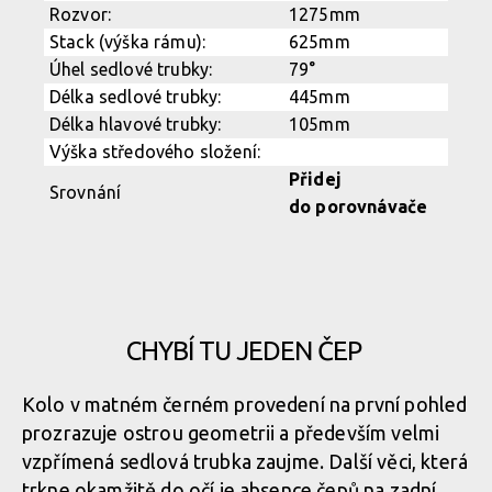
CHYBÍ TU JEDEN ČEP
Kolo v matném černém provedení na první pohled
prozrazuje ostrou geometrii a především velmi
vzpřímená sedlová trubka zaujme. Další věci, která
trkne okamžitě do očí je absence čepů na zadní