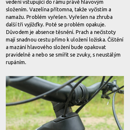
vedení vstupující do rámu právě hlavovým
složením. Vazelína přítomna, takže vyčistím a
Merida One-Sixty v akci
namažu. Problém vyřešen. Vyřešen na zhruba
další tři vyjížďky. Poté se problém opakuje.
Důvodem je absence těsnění. Prach a nečistoty
Merida One-Sixty v akci
mají snadnou cestu přímo k uložení ložiska. Čištění
a mazání hlavového složení bude opakovat
pravidelně a nebo se smířit se zvuky, s neustálým
Merida One-Sixty v akci
rupáním.
Merida One-Sixty v akci
Merida One-Sixty v akci
Merida One-Sixty v akci