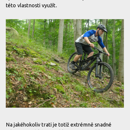
této vlastnosti využít.
Merida One-Sixty v akci
Merida One-Sixty v akci
Merida One-Sixty v akci
Merida One-Sixty v akci
Merida One-Sixty v akci
Merida One-Sixty v akci
Merida One-Sixty v akci
Na jakéhokoliv trati je totiž extrémně snadné