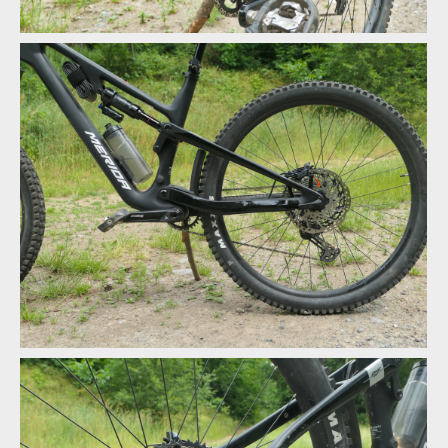
Tlumič je v rámu umístěn vodorovně s horní rámovou trubkou
Tlumič je v rámu umístěn vodorovně s horní rámovou trubkou
Tlumič je v rámu umístěn vodorovně s horní rámovou trubkou
Tlumič je v rámu umístěn vodorovně s horní rámovou trubkou
Tlumič je v rámu umístěn vodorovně s horní rámovou trubkou
Přepákovaný jednočep využívá flexe v sedlové vzpěry, v
místech, kde obvykle bývá umístěn čep
Tlumič je v rámu umístěn vodorovně s horní rámovou trubkou