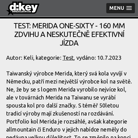
MENU
TEST: MERIDA ONE-SIXTY - 160 MM
ZDVIHU A NESKUTEČNĚ EFEKTIVNÍ
JÍZDA
Autor: Keli, kategorie:
Test
, vydáno: 10.7.2023
Taiwanský výrobce Merida, který svá kola vyvíjí v
Německu, patří mezi největší výrobce kol na světě.
Ne, že by se s logem Merida vyrobilo nejvíce kol,
ale v továrnách Merida na Taiwanu se vyrábí
spousta kol pro další značky. S téměř 50letou
tradicí výroby mají zkušeností na rozdávání.
Portfolio kol Merida je rozsáhlé, avšak kategorie
allmountain či Enduro v jejich nabídce neměly do
nedávna velkou důležitost. To se změnilo na konci