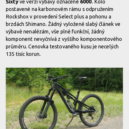
Sixty
ve verzi výbavy označené
6000
. Kolo
Disponující zdvihem 170mm vepředu a 162 mm vzadu
postavené na karbonovém rámu s odpružením
Rockshox v provedení Select plus a pohonu a
Merida One-Sixty
brzdách Shimano. Žádný vyloženě slabý článek ve
Disponující zdvihem 170mm vepředu a 162 mm vzadu
výbavě nenalézám, vše plně funkční, žádný
komponent nevyčnívá z vyššího komponentového
Merida One-Sixty
Disponující zdvihem 170mm vepředu a 162 mm vzadu
průměru. Cenovka testovaného kusu je necelých
135 tisíc korun.
Merida One-Sixty
Disponující zdvihem 170mm vepředu a 162 mm vzadu
Merida One-Sixty
Merida One-Sixty
Merida One-Sixty