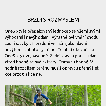
Merida One-Sixty v akci
Merida One-Sixty v akci
BRZDI S ROZMYSLEM
Merida One-Sixty v akci
OneSixty je přepákovaný jednočep se všemi svými
Merida One-Sixty v akci
výhodami i nevýhodami. Výrazné ovlivnění chodu
Merida One-Sixty v akci
zadní stavby při brzdění vnímám jako hlavní
nevýhodu tohoto systému. To platí obecně a u
Merida One-Sixty v akci
OneSixty dvojnásobně. Zadní stavba pod brzdami
Merida One-Sixty v akci
ztratí hodně ze své aktivity. Opravdu hodně. V
hodně rozbitém terénu musíš opravdu přemýšlet,
Merida One-Sixty v akci
Merida One-Sixty v akci
kde brzdit a kde ne.
Merida One-Sixty v akci
Merida One-Sixty v akci