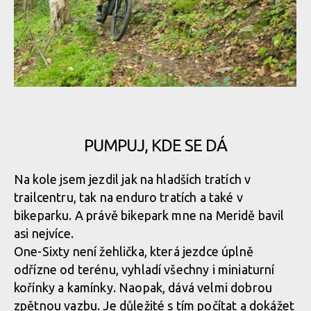
Zadní stavba má o jeden čep méně než bývá zvykem
Zadní stavba má o jeden čep méně než bývá zvykem
Merida One-Sixty v akci
Zadní stavba má o jeden čep méně než bývá zvykem
PUMPUJ, KDE SE DÁ
Merida One-Sixty v akci
Zadní stavba má o jeden čep méně než bývá zvykem
Na kole jsem jezdil jak na hladších tratích v
trailcentru, tak na enduro tratích a také v
Merida One-Sixty v akci
bikeparku. A právě bikepark mne na Meridě bavil
Zadní stavba má o jeden čep méně než bývá zvykem
asi nejvíce.
One-Sixty není žehlička, která jezdce úplně
Merida One-Sixty v akci
odřízne od terénu, vyhladí všechny i miniaturní
kořínky a kamínky. Naopak, dává velmi dobrou
Merida One-Sixty v akci
zpětnou vazbu. Je důležité s tím počítat a dokážet