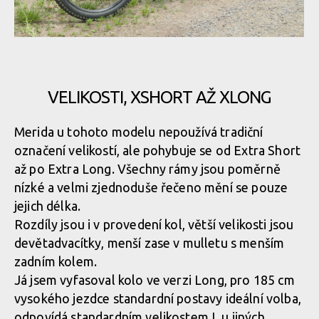
Merida One-Sixty
Všechny se vyznačují nízkým rámem a liší se především jeho
délkou
VELIKOSTI, XSHORT AŽ XLONG
Všechny se vyznačují nízkým rámem a liší se především jeho
Merida u tohoto modelu nepoužívá tradiční
délkou
označení velikostí, ale pohybuje se od Extra Short
až po Extra Long. Všechny rámy jsou poměrně
nízké a velmi zjednoduše řečeno mění se pouze
Všechny se vyznačují nízkým rámem a liší se především jeho
jejich délka.
délkou
Rozdíly jsou i v provedení kol, větší velikosti jsou
devětadvacítky, menší zase v mulletu s menším
zadním kolem.
Všechny se vyznačují nízkým rámem a liší se především jeho
Já jsem vyfasoval kolo ve verzi Long, pro 185 cm
délkou
vysokého jezdce standardní postavy ideální volba,
odpovídá standardním velikostem L u jiných