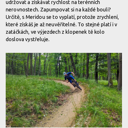
udržovat a získávat rychlost na terénních
Merida One-Sixty v akci
nerovnostech. Zapumpovat si na každé bouli?
Merida One-Sixty v akci
Určitě, s Meridou se to vyplatí, protože zrychlení,
které získáš je až neuvěřitelné. To stejné platí i v
Merida One-Sixty v akci
zatáčkách, ve výjezdech z klopenek tě kolo
Merida One-Sixty v akci
doslova vystřeluje.
Merida One-Sixty v akci
Merida One-Sixty v akci
Merida One-Sixty v akci
Merida One-Sixty v akci
Merida One-Sixty v akci