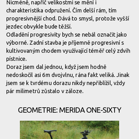
Nicméně, napříč velikostmi se mění i
Všechny se vyznačují nízkým rámem a liší se především jeho
délkou
charakteristika odpružení. Čím delší rám, tím
Merida OneSixty je nabízena v pěti velikostech
progresivnější chod. Dává to smysl, protože vyšší
jezdec obvykle bude těžší.
Odladění progresivity bych se nebál označit jako
Merida OneSixty je nabízena v pěti velikostech
Všechny se vyznačují nízkým rámem a liší se především jeho
délkou
výborné. Zadní stavba je příjemně progresivní s
kultivovaným chodem využívající téměř celý zdvih
Merida OneSixty je nabízena v pěti velikostech
pístnice.
Doraz jsem dal jednou, když jsem hodně
Všechny se vyznačují nízkým rámem a liší se především jeho
délkou
nedoskočil asi 6m dvojvlnu, rána fakt veliká. Jinak
Merida OneSixty je nabízena v pěti velikostech
jsem se k tvrdému dorazu nikdy nepřiblížil, vždy
pár milimetrů zůstalo v záloze.
Všechny se vyznačují nízkým rámem a liší se především jeho
Merida OneSixty je nabízena v pěti velikostech
délkou
Merida OneSixty je nabízena v pěti velikostech
Všechny se vyznačují nízkým rámem a liší se především jeho
délkou