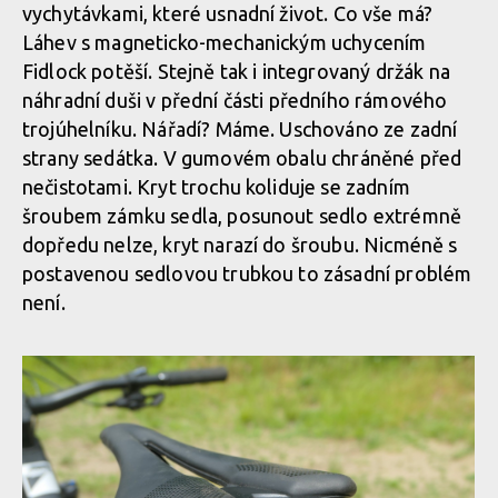
vychytávkami, které usnadní život. Co vše má?
Vedení bovdenu skrze hlavové složení je dle nejnovějších trendu
Láhev s magneticko-mechanickým uchycením
Fidlock potěší. Stejně tak i integrovaný držák na
Bubny a hadice do hlavové trubky vstupují skrze víčko
Přestože bowdeny jdou skrze hlavovou trubku je možno udělat
náhradní duši v přední části předního rámového
hlavového složení
x-up, otočit řídítka o 180 stupňů
Vedení bovdenu skrze hlavové složení je dle nejnovějších trendu
trojúhelníku. Nářadí? Máme. Uschováno ze zadní
strany sedátka. V gumovém obalu chráněné před
nečistotami. Kryt trochu koliduje se zadním
Bubny a hadice do hlavové trubky vstupují skrze víčko
Přestože bowdeny jdou skrze hlavovou trubku je možno udělat
šroubem zámku sedla, posunout sedlo extrémně
hlavového složení
x-up, otočit řídítka o 180 stupňů
dopředu nelze, kryt narazí do šroubu. Nicméně s
postavenou sedlovou trubkou to zásadní problém
není.
Bubny a hadice do hlavové trubky vstupují skrze víčko
Přestože bowdeny jdou skrze hlavovou trubku je možno udělat
hlavového složení
x-up, otočit řídítka o 180 stupňů
Bubny a hadice do hlavové trubky vstupují skrze víčko
Přestože bowdeny jdou skrze hlavovou trubku je možno udělat
hlavového složení
x-up, otočit řídítka o 180 stupňů