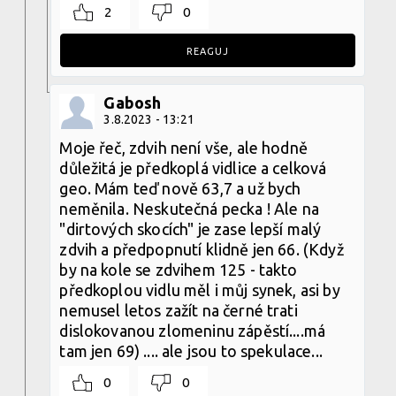
2
0
REAGUJ
Gabosh
3.8.2023 - 13:21
Moje řeč, zdvih není vše, ale hodně
důležitá je předkoplá vidlice a celková
geo. Mám teď nově 63,7 a už bych
neměnila. Neskutečná pecka ! Ale na
"dirtových skocích" je zase lepší malý
zdvih a předpopnutí klidně jen 66. (Když
by na kole se zdvihem 125 - takto
předkoplou vidlu měl i můj synek, asi by
nemusel letos zažít na černé trati
dislokovanou zlomeninu zápěstí....má
tam jen 69) .... ale jsou to spekulace...
0
0