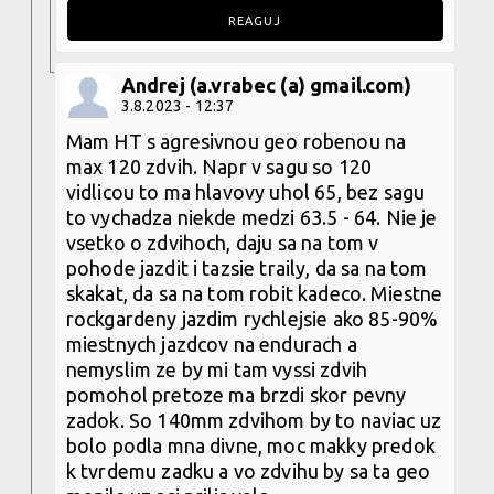
REAGUJ
Andrej (a.vrabec (a) gmail.com)
3.8.2023 - 12:37
Mam HT s agresivnou geo robenou na
max 120 zdvih. Napr v sagu so 120
vidlicou to ma hlavovy uhol 65, bez sagu
to vychadza niekde medzi 63.5 - 64. Nie je
vsetko o zdvihoch, daju sa na tom v
pohode jazdit i tazsie traily, da sa na tom
skakat, da sa na tom robit kadeco. Miestne
rockgardeny jazdim rychlejsie ako 85-90%
miestnych jazdcov na endurach a
nemyslim ze by mi tam vyssi zdvih
pomohol pretoze ma brzdi skor pevny
zadok. So 140mm zdvihom by to naviac uz
bolo podla mna divne, moc makky predok
k tvrdemu zadku a vo zdvihu by sa ta geo