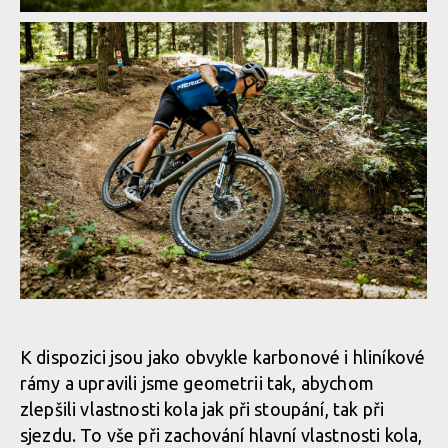
Detaily BIG.NINE TR 600
Detaily BIG.NINE TR 600
Detaily BIG.NINE TR 600
Detaily BIG.NINE TR 600
K dispozici jsou jako obvykle karbonové i hliníkové
rámy a upravili jsme geometrii tak, abychom
Detaily BIG.NINE TR 600
zlepšili vlastnosti kola jak při stoupání, tak při
sjezdu. To vše při zachování hlavní vlastnosti kola,