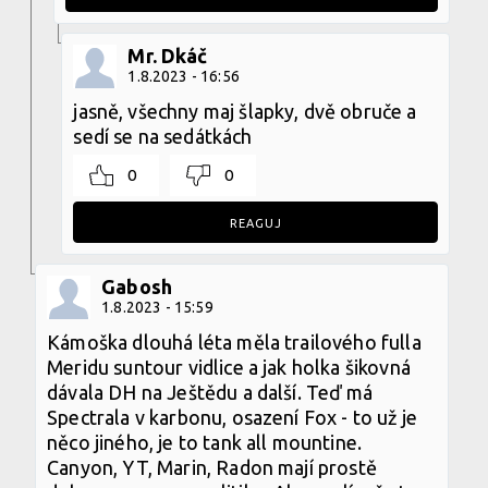
Mr. Dkáč
1.8.2023 - 16:56
jasně, všechny maj šlapky, dvě obruče a
sedí se na sedátkách
0
0
REAGUJ
Gabosh
1.8.2023 - 15:59
Kámoška dlouhá léta měla trailového fulla
Meridu suntour vidlice a jak holka šikovná
dávala DH na Ještědu a další. Teď má
Spectrala v karbonu, osazení Fox - to už je
něco jiného, je to tank all mountine.
Canyon, YT, Marin, Radon mají prostě