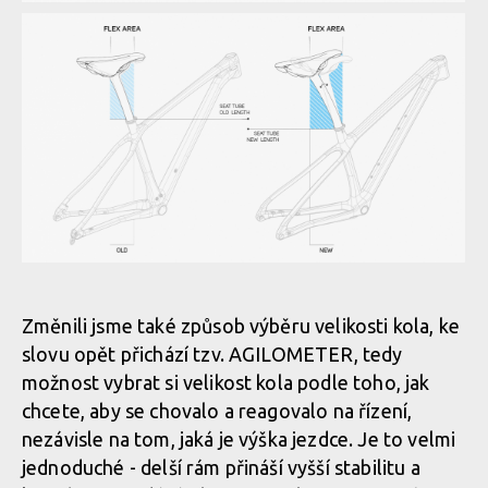
Porovnání geometrií
Porovnání geometrií
Porovnání geometrií
Porovnání geometrií
Změnili jsme také způsob výběru velikosti kola, ke
slovu opět přichází tzv. AGILOMETER, tedy
Porovnání geometrií
možnost vybrat si velikost kola podle toho, jak
chcete, aby se chovalo a reagovalo na řízení,
nezávisle na tom, jaká je výška jezdce. Je to velmi
Porovnání geometrií
jednoduché - delší rám přináší vyšší stabilitu a