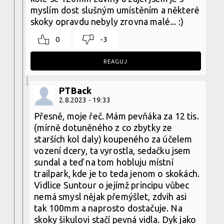
myslím dost slušným umístěním a některé
skoky opravdu nebyly zrovna malé... :)
0
-3
REAGUJ
PTBack
2.8.2023 - 19:33
Přesně, moje řeč. Mám pevňáka za 12 tis.
(mírně dotuněného z co zbytky ze
starších kol daly) koupeného za účelem
vození dcery, ta vyrostla, sedačku jsem
sundal a teď na tom hobluju místní
trailpark, kde je to teda jenom o skokách.
Vidlice Suntour o jejímž principu vůbec
nemá smysl nějak přemýšlet, zdvih asi
tak 100mm a naprosto dostačuje. Na
skoky šikulovi stačí pevná vidla. Dyk jako