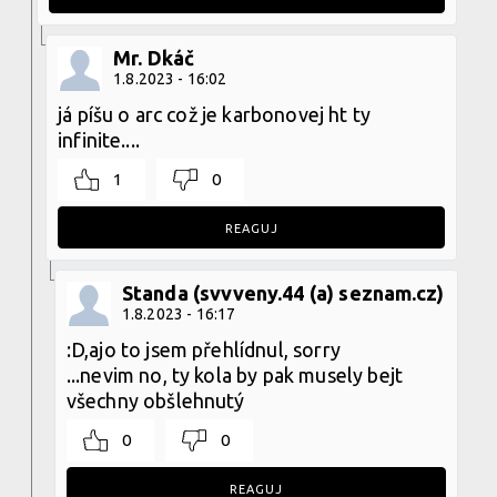
Mr. Dkáč
1.8.2023 - 16:02
já píšu o arc což je karbonovej ht ty
infinite....
1
0
REAGUJ
Standa (svvveny.44 (a) seznam.cz)
1.8.2023 - 16:17
:D,ajo to jsem přehlídnul, sorry
...nevim no, ty kola by pak musely bejt
všechny obšlehnutý
0
0
REAGUJ