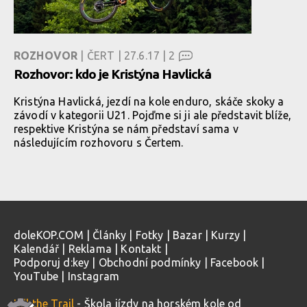
ROZHOVOR
| ČERT | 27.6.17 |
2
Rozhovor: kdo je Kristýna Havlická
Kristýna Havlická, jezdí na kole enduro, skáče skoky a
závodí v kategorii U21. Pojďme si ji ale představit blíže,
respektive Kristýna se nám představí sama v
následujícím rozhovoru s Čertem.
doleKOP.COM
|
Články
|
Fotky
|
Bazar
|
Kurzy
|
Kalendář
|
Reklama
|
Kontakt
|
Podporuj d:key
|
Obchodní podmínky
|
Facebook
|
YouTube
|
Instagram
Kill the Trail
- Škola jízdy na horském kole od