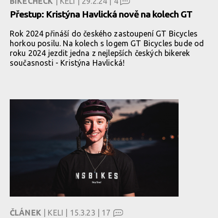
BIKECHECK
| KELI | 29.2.24 |
4
Přestup: Kristýna Havlická nově na kolech GT
Rok 2024 přináší do českého zastoupení GT Bicycles
horkou posilu. Na kolech s logem GT Bicycles bude od
roku 2024 jezdit jedna z nejlepších českých bikerek
současnosti - Kristýna Havlická!
ČLÁNEK
| KELI | 15.3.23 |
17