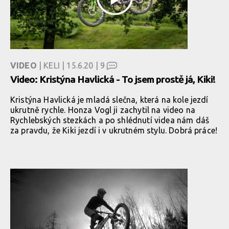
VIDEO
| KELI | 15.6.20 |
9
Video: Kristýna Havlická - To jsem prostě já, Kiki!
Kristýna Havlická je mladá slečna, která na kole jezdí
ukrutně rychle. Honza Vogl ji zachytil na video na
Rychlebských stezkách a po shlédnutí videa nám dáš
za pravdu, že Kiki jezdí i v ukrutném stylu. Dobrá práce!