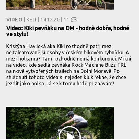
VIDEO
| KELI | 14.12.20 |
11
Video: Kiki pevňáku na DM - hodně dobře, hodně
ve stylu!
Kristýna Havlická aka Kiki rozhodně patří mezi
nejtalentovanější osoby v českém bikovém rybníčku. A
mezi holkama? Tam rozhodně nemá konkurenci. Mrkni
na video, kde sedlá pevňáka Rock Machine Blizz TRL
na nově vytvořených trailech na Dolní Moravě. Po
shlédnutí tohoto videa si nejeden kluk řekne, že chce
jezdit jako holka. Já se k tomu hrdě přiznávám!