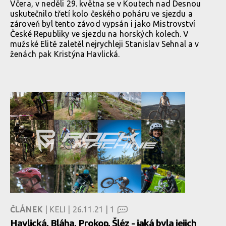
Včera, v neděli 29. května se v Koutech nad Desnou
uskutečnilo třetí kolo českého poháru ve sjezdu a
zároveň byl tento závod vypsán i jako Mistrovství
České Republiky ve sjezdu na horských kolech. V
mužské Elitě zaletěl nejrychleji Stanislav Sehnal a v
ženách pak Kristýna Havlická.
ČLÁNEK
| KELI | 26.11.21 |
1
Havlická, Bláha, Prokop, Šléz - jaká byla jejich