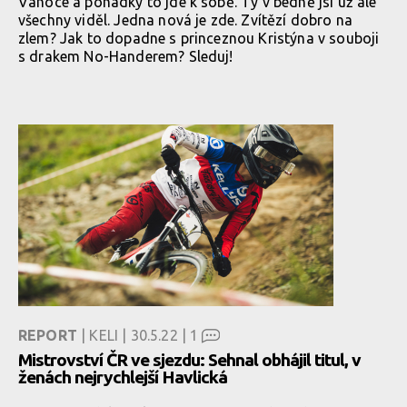
Vánoce a pohádky to jde k sobě. Ty v bedně jsi už ale
všechny viděl. Jedna nová je zde. Zvítězí dobro na
zlem? Jak to dopadne s princeznou Kristýna v souboji
s drakem No-Handerem? Sleduj!
REPORT
| KELI | 30.5.22 |
1
Mistrovství ČR ve sjezdu: Sehnal obhájil titul, v
ženách nejrychlejší Havlická