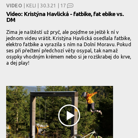
VIDEO
| KELI | 30.3.21 |
17
Video: Kristýna Havlická - fatbike, fat ebike vs.
DM
Zima je naštěstí už pryč, ale pojďme se ještě k ní v
jednom videu vrátit. Kristýna Havlická osedlala fatbike,
elektro fatbike a vyrazila s ním na Dolní Moravu. Pokud
ses při přečtení předchozí věty osypal, tak namaž
osypky vhodným krémem nebo si je rozškrabej do krve,
a dej play!