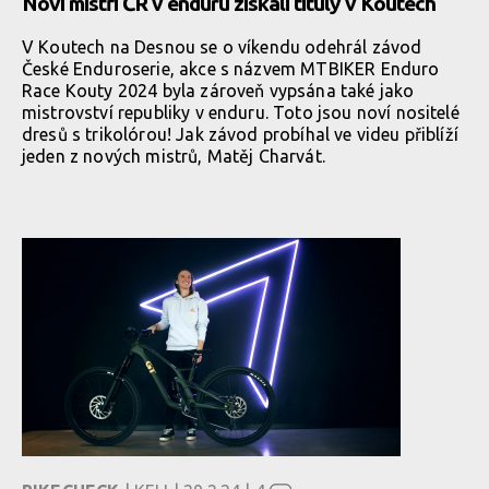
Noví mistři ČR v enduru získali tituly v Koutech
V Koutech na Desnou se o víkendu odehrál závod
České Enduroserie, akce s názvem MTBIKER Enduro
Race Kouty 2024 byla zároveň vypsána také jako
mistrovství republiky v enduru. Toto jsou noví nositelé
dresů s trikolórou! Jak závod probíhal ve videu přiblíží
jeden z nových mistrů, Matěj Charvát.