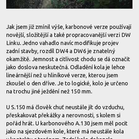
Atherton A130
Atherton A130
Jak jsem již zmínil výše, karbonové verze používají
novější, složitější a také propracovanější verzi DW
Atherton A130
Linku. Jedno vahadlo navíc modifikuje projev
zadní stavby, rozdíl DW4 a DW6 je znatelný
okamžitě. Jemnost a citlivost chodu se dá označit
Atherton A130
jako doslova neskutečná. Odladění kola je lehce
lineárnější než u hliníkové verze, kterou jsem
Atherton A130
zkoušel o den dříve. Je to logické, kolo je určeno
na trochu jiné ježdění než 150 mm.
Atherton A130
U S.150 má člověk chuť neustále jít do vzduchu,
přeskakovat překážky a nerovnosti, s kolem si
pořád hrát. U karbonového A.130 jsem měl pocit
jako na sjezdovém kole, které má neustále kola