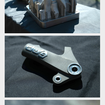
Polotovar titanových spojek
Polotovar titanových spojek
Polotovar titanových spojek
Polotovar titanových spojek
Každý díl z 3D tisku se musí ručně opracovat