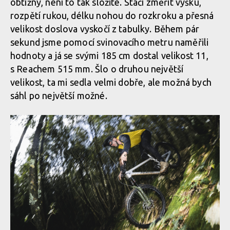
obtížný, není to tak složité. Stačí změřit výšku,
rozpětí rukou, délku nohou do rozkroku a přesná
velikost doslova vyskočí z tabulky. Během pár
sekund jsme pomocí svinovacího metru naměřili
hodnoty a já se svými 185 cm dostal velikost 11,
s Reachem 515 mm. Šlo o druhou největší
velikost, ta mi sedla velmi dobře, ale možná bych
sáhl po největší možné.