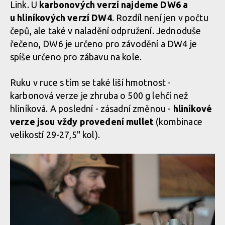
Link. U
karbonových verzí najdeme DW6 a
u hliníkových verzí DW4
. Rozdíl není jen v počtu
čepů, ale také v naladění odpružení. Jednoduše
Do spojky se vkládá karbonová trubka
řečeno, DW6 je určeno pro závodění a DW4 je
spíše určeno pro zábavu na kole.
Do spojky se vkládá karbonová trubka
Ruku v ruce s tím se také liší hmotnost -
karbonová verze je zhruba o 500 g lehčí než
Do spojky se vkládá karbonová trubka
hliníková. A poslední - zásadní změnou -
hliníkové
verze jsou vždy provedení mullet
(kombinace
velikostí 29-27,5" kol).