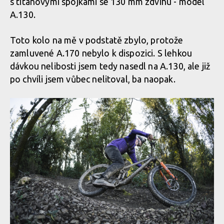
s titanovými spojkami se 130 mm zdvihu - model
A.130.
Toto kolo na mě v podstatě zbylo, protože
zamluvené A.170 nebylo k dispozici. S lehkou
dávkou nelibosti jsem tedy nasedl na A.130, ale již
po chvíli jsem vůbec nelitoval, ba naopak.