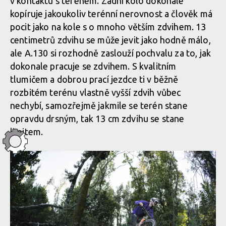
v kontaktu s terénem. Zadní kolo dokonale
kopíruje jakoukoliv terénní nerovnost a člověk má
pocit jako na kole s o mnoho větším zdvihem. 13
centimetrů zdvihu se může jevit jako hodně málo,
ale A.130 si rozhodně zaslouží pochvalu za to, jak
dokonale pracuje se zdvihem. S kvalitním
tlumičem a dobrou prací jezdce ti v běžně
rozbitém terénu vlastně vyšší zdvih vůbec
nechybí, samozřejmě jakmile se terén stane
opravdu drsným, tak 13 cm zdvihu se stane
limitem.