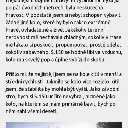
Nejsilnějším dojmem, který mi vytanul na mysli již
po pár úvodních metrech, byla neskutečná
Nepřehlédnutelné prvky na rámech řady S
hravost. V podstatě jsem si nebyl schopen vybavit
žádné jiné kolo, které by bylo takto extrémně
hravé, ovladatelné a živé. Jakákoliv terénní
Nepřehlédnutelné prvky na rámech řady S
nerovnost mě nechávala chladným, cokoliv v trase
mě lákalo si poskočit, propumpovat, prostě udělat
Nepřehlédnutelné prvky na rámech řady S
cokoliv zábavného. S.150 se hodně líbí ve vzduchu,
kolo má skvělý pop a úplně vybízí do skoku.
Nepřehlédnutelné prvky na rámech řady S
Přišlo mi, že nejjistěji jsem se na kole cítil v menší a
střední rychlosti. Jakmile se kolo více rozjelo, cítil
jsem, že stabilita by mohla být vyšší. Jako závodní
stroj bych si S.150 určitě nevybral, nicméně jako
kolo, na kterém se mám primárně bavit, bych po
něm sáhl všemi deseti.