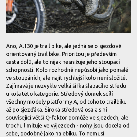
Ano, A.130 je trail bike, ale jedná se o sjezdově
orientovaný trail bike. Prioritou je především
cesta dolů, ale to nijak nesnižuje jeho stoupací
schopnosti. Kolo rozhodně nepůsobí jako pomalé
ve stoupáních, ale najít rychlejší kolo není složité.
Zajímavá je nezvykle velká šířka šlapacího středu
u kola této kategorie. Středový domek sdílí
všechny modely platformy A, od tohoto trailbiku
až po sjezďáka. Široká středová osa a s ní
související větší Q-faktor pomůže ve sjezdech, ale
trochu limituje ve výjezdech - nohy jsou docela od
sebe, podobně jako na ebiku. To nemusí