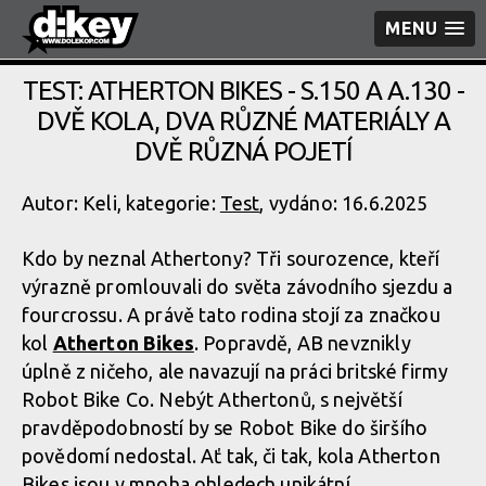
MENU
TEST: ATHERTON BIKES - S.150 A A.130 -
DVĚ KOLA, DVA RŮZNÉ MATERIÁLY A
DVĚ RŮZNÁ POJETÍ
Autor: Keli, kategorie:
Test
, vydáno: 16.6.2025
Kdo by neznal Athertony? Tři sourozence, kteří
výrazně promlouvali do světa závodního sjezdu a
fourcrossu. A právě tato rodina stojí za značkou
kol
Atherton Bikes
. Popravdě, AB nevznikly
úplně z ničeho, ale navazují na práci britské firmy
Robot Bike Co. Nebýt Athertonů, s největší
pravděpodobností by se Robot Bike do širšího
povědomí nedostal. Ať tak, či tak, kola Atherton
Bikes jsou v mnoha ohledech unikátní.