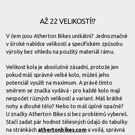
Atherton A130
Hliníkové verze jsou označeny písmenem S
AŽ 22 VELIKOSTÍ!?
Atherton A130
V čem jsou Atherton Bikes unikátní? Jednoznačně
v široké nabídce velikostí a specifickém způsobu
Atherton A130
výroby bez ohledu na použitý materiál rámu.
Velikost kola je absolutně zásadní, protože jen
Atherton A130
pokud máš správně velké kolo, můžeš jeho
potenciál využít na maximum. A právě tímto
Atherton A130
směrem se značka vydává - pro každé kolo mají
nespočet různých velikostí a variant. Máš krátké
nohy a dlouhé tělo? Nebo to máš úplně opačně?
U značky Atherton Bikes si bez problémů vybereš.
Stačí zadat pár hodnot tělesných údajů do tabulky
na stránkách
athertonbikes.com
a voilá, správná