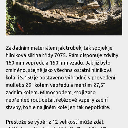
Základním materiálem jak trubek, tak spojek je
hliníková slitina třídy 7075. Rám disponuje zdvihy
160 mm vepředu a 150 mm vzadu. Jak již bylo
zmíněno, stejně jako všechna ostatní hliníková
kola, i S.150 je postaveno výhradně v provedení
mullet s 29" kolem vepředu a menším 27,5"
zadním kolem. Mimochodem, stojí zato
nepřehlédnout detail řetězové vzpěry zadní
stavby, tohle na jiném kole jen tak nepotkáte.
Přestože se výběr z 12 velikostí může zdát