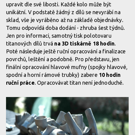
upravit dle své libosti. Každé kolo může být
unikátní. V podstatě žádný z dílů se nevyrábí na
sklad, vše je vyráběno až na základě objednávky.
Tomu odpovídá doba dodání - zhruba šest týdnů.
Jen pro informaci, samotný tisk polotovaru
titanových dílů trvá
na 3D tiskárně 18 hodin
.
Poté následuje ještě ruční opracování a finalizace
povrchů, leštění a podobně. Pro představu, jen
finální opracování hlavové mufny (spojky hlavové,
spodní a horní rámové trubky) zabere
10 hodin
ruční práce
. Opracovávat titan není jednoduché.