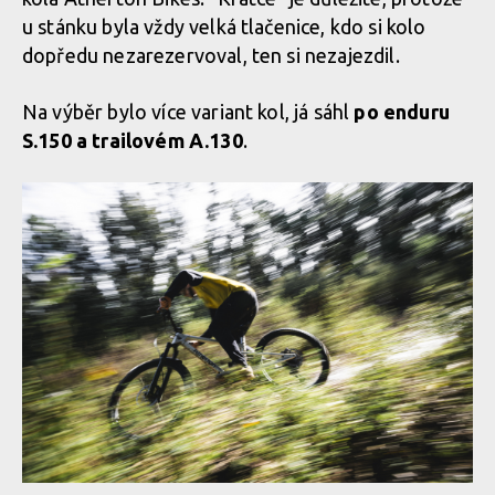
Rozdíl 10 hodin ruční práce
u stánku byla vždy velká tlačenice, kdo si kolo
dopředu nezarezervoval, ten si nezajezdil.
Rozdíl 10 hodin ruční práce
Na výběr bylo více variant kol, já sáhl
po enduru
S.150 a trailovém A.130
.