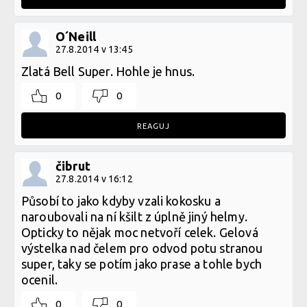
O´Neill
27.8.2014 v 13:45
Zlatá Bell Super. Hohle je hnus.
0
0
REAGUJ
čibrut
27.8.2014 v 16:12
Působí to jako kdyby vzali kokosku a
naroubovali na ní kšilt z úplně jiný helmy.
Opticky to nějak moc netvoří celek. Gelová
výstelka nad čelem pro odvod potu stranou
super, taky se potím jako prase a tohle bych
ocenil.
0
0