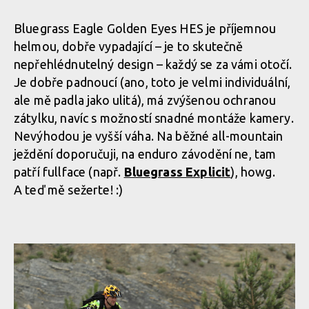
Bluegrass Eagle Golden Eyes HES je příjemnou
helmou, dobře vypadající – je to skutečně
nepřehlédnutelný design – každý se za vámi otočí.
Je dobře padnoucí (ano, toto je velmi individuální,
ale mě padla jako ulitá), má zvýšenou ochranou
zátylku, navíc s možností snadné montáže kamery.
Nevýhodou je vyšší váha. Na běžné all-mountain
ježdění doporučuji, na enduro závodění ne, tam
patří fullface (např.
Bluegrass Explicit
), howg.
A teď mě sežerte! :)