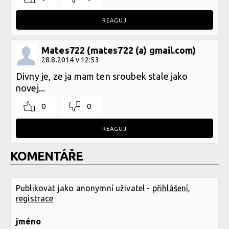
REAGUJ
Mates722 (mates722 (a) gmail.com)
28.8.2014 v 12:53
Divny je, ze ja mam ten sroubek stale jako
novej...
0
0
REAGUJ
KOMENTÁŘE
Publikovat jako anonymní uživatel -
přihlášení
,
registrace
jméno