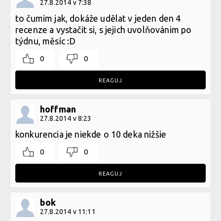
27.8.2014 v 7:38
to čumim jak, dokáže udělat v jeden den 4
recenze a vystačit si, s jejich uvolňovánim po
týdnu, měsíc :D
0
0
REAGUJ
hoffman
27.8.2014 v 8:23
konkurencia je niekde o 10 deka nižšie
0
0
REAGUJ
bok
27.8.2014 v 11:11