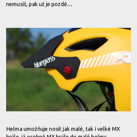
nemusíš, pak už je pozdě…
Helma umožňuje nosit jak malé, tak i velké MX
brýle, já osobně MX brýle do malé helmy