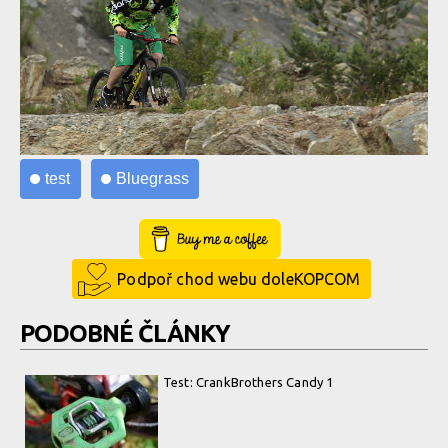
test
Bluegrass
Buy Me a Coffee
Podpoř chod webu doleKOPCOM
PODOBNÉ ČLÁNKY
Test: CrankBrothers Candy 1