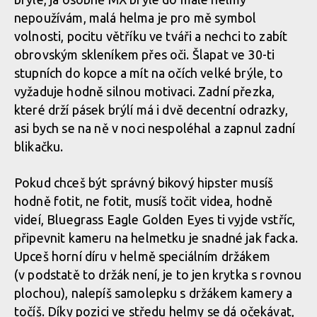
nepoužívám, malá helma je pro mě symbol
volnosti, pocitu větříku ve tváři a nechci to zabít
obrovským skleníkem přes oči. Šlapat ve 30-ti
stupních do kopce a mít na očích velké brýle, to
vyžaduje hodně silnou motivaci. Zadní přezka,
které drží pásek brýlí má i dvě decentní odrazky,
asi bych se na ně v noci nespoléhal a zapnul zadní
blikačku.
Pokud chceš být správný bikový hipster musíš
hodně fotit, ne fotit, musíš točit videa, hodně
videí, Bluegrass Eagle Golden Eyes ti vyjde vstříc,
připevnit kameru na helmetku je snadné jak facka.
Upceš horní díru v helmě speciálním držákem
(v podstatě to držák není, je to jen krytka s rovnou
plochou), nalepíš samolepku s držákem kamery a
točíš. Díky pozici ve středu helmy se dá očekávat,