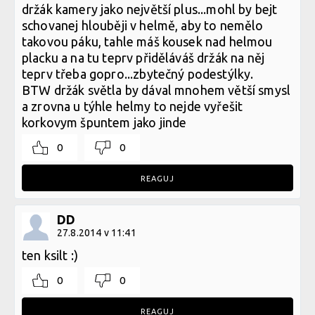
držák kamery jako největší plus...mohl by bejt
schovanej hlouběji v helmě, aby to nemělo
takovou páku, tahle máš kousek nad helmou
placku a na tu teprv přiděláváš držák na něj
teprv třeba gopro...zbytečný podestýlky.
BTW držák světla by dával mnohem větší smysl
a zrovna u týhle helmy to nejde vyřešit
korkovym špuntem jako jinde
0
0
REAGUJ
DD
27.8.2014 v 11:41
ten ksilt :)
0
0
REAGUJ