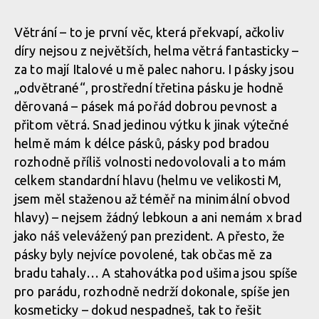
Větrání – to je první věc, která překvapí, ačkoliv
díry nejsou z největších, helma větrá fantasticky –
za to mají Italové u mě palec nahoru. I pásky jsou
„odvětrané“, prostřední třetina pásku je hodně
děrovaná – pásek má pořád dobrou pevnost a
přitom větrá. Snad jedinou výtku k jinak výtečné
helmě mám k délce pásků, pásky pod bradou
rozhodně příliš volnosti nedovolovali a to mám
celkem standardní hlavu (helmu ve velikosti M,
jsem měl staženou až téměř na minimální obvod
hlavy) – nejsem žádný lebkoun a ani nemám x brad
jako náš velevážený pan prezident. A přesto, že
pásky byly nejvíce povolené, tak občas mě za
bradu tahaly… A stahovátka pod ušima jsou spíše
pro parádu, rozhodně nedrží dokonale, spíše jen
kosmeticky – dokud nespadneš, tak to řešit