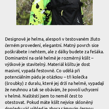
Designově je helma, alespoň v testovaném žluto
černém provedení, elegantní. Matný povrch sice
poškrábete i nehtem, ale z dálky budete za fešáka.
Dominantní na celé helmě je rozměrný kšilt –
výškově je stavitelný. Materiál kšiltu je dost
masivní, vypadá festovně. Co udělá při
potenciálním pádu je otázkou – tři kolečka
(šroubky) z duralu, které jej drží na helmě, vypadají
že neuhnou a tak se obávám, že povolí uchycení
v helmě. Naštěstí jsem to neměl čest to
otestovat. Pokud máte kšilt nejvíce skloněný
dopředu váš výhled je zhora rámován černou