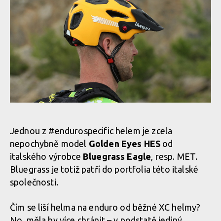
Jednou z #endurospecific helem je zcela
nepochybně model
Golden Eyes HES
od
italského výrobce
Bluegrass Eagle
, resp. MET.
Bluegrass je totiž patří do portfolia této italské
společnosti.
Čím se liší helma na enduro od běžné XC helmy?
No, měla by více chránit – v podstatě jediný