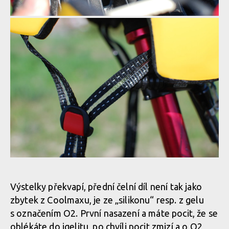
Výstelky překvapí, přední čelní díl není tak jako
zbytek z Coolmaxu, je ze „silikonu“ resp. z gelu
s označením O2. První nasazení a máte pocit, že se
oblékáte do igelitu, po chvíli pocit zmizí a o O2