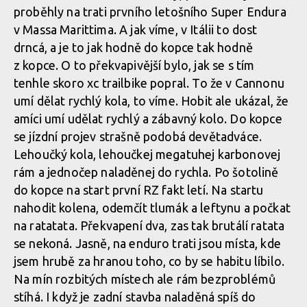
proběhly na trati prvního letošního Super Endura
v Massa Marittima. A jak víme, v Itálii to dost
drncá, a je to jak hodně do kopce tak hodně
z kopce. O to překvapivější bylo, jak se s tím
tenhle skoro xc trailbike popral. To že v Cannonu
umí dělat rychlý kola, to víme. Hobit ale ukázal, že
amíci umí udělat rychlý a zábavný kolo. Do kopce
se jízdní projev strašně podobá devětadváce.
Lehoučký kola, lehoučkej megatuhej karbonovej
rám a jednočep naladěnej do rychla. Po šotolině
do kopce na start první RZ fakt letí. Na startu
nahodit kolena, odemčít tlumák a leftynu a počkat
na ratatata. Překvapení dva, zas tak brutálí ratata
se nekoná. Jasně, na enduro trati jsou místa, kde
jsem hrubě za hranou toho, co by se habitu líbilo.
Na mín rozbitých místech ale rám bezproblémů
stíhá. I když je zadní stavba naladěná spíš do