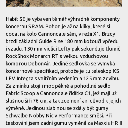
Habit SE je vybaven téměř výhradně komponenty
koncernu SRAM. Pohon je až na kliky, které si
dodal na kolo Cannondale sám, v režii X1. Brzdy
brzdí základní Guide R se 180 mm kotouči vpředu
i vzadu. 130 mm vidlici Lefty pak sekunduje tlumič
RockShox Monarch RT s velkou vzduchovou
komorou DebonAir. Jedině sedlovka se vymyká
koncernové specifikaci, protože je tu teleskop KS
LEV Integra s vnitřním vedením a 125 mm zdvihu.
Za zmínku stojí i moc pěkné a pohodlné sedlo
Fabric Scoop a Cannondale řídítka C1, jež mají už
slušnou šíři 76 cm, a tak zde není ani důvod k jejich
výměně. Jedinou slabinou se zdály být gumy
Schwalbe Nobby Nic v Performance směsi. Při
testování jsem zadní gumu vyměnil za Maxxis HR II