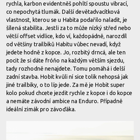
rychla, karbon evidentněš pohltí spoustu vibrací,
co nepochytá tlumák. Další devětadvacítková
vlastnost, kterou se u Habita podařilo naladit, je
šílená stabilita. Jestli za to může nízký střed nebo
větší offset vidlice, kdo ví, každopádně, narozdíl
od většiny trailbiků Habitu vůbec nevadí, když
jedete hodně z kopce. Jo, rozbitý drncá, ale ten
pocit že si dáte fróňo na každým větším sjezdu,
tady rozhodně nenajdete. Tomu pomáhá i delší
zadní stavba. Hobit kvůli ní sice tolik nehopsá jak
jiné trailbiky, o to líp jede. Za mě je Hobit super
kolo pokud chcete jezdit rychle z kopce i do kopce
a nemáte závodní ambice na Enduro. Případně
ideální zimák pro závoďáka.