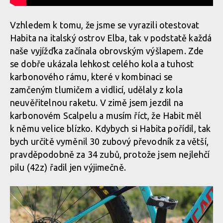
Vzhledem k tomu, že jsme se vyrazili otestovat
Habita na italský ostrov Elba, tak v podstatě každá
naše vyjížďka začínala obrovským výšlapem. Zde
se dobře ukázala lehkost celého kola a tuhost
karbonového rámu, které v kombinaci se
zamčeným tlumičem a vidlicí, udělaly z kola
neuvěřitelnou raketu. V zimě jsem jezdil na
karbonovém Scalpelu a musím říct, že Habit měl
k němu velice blízko. Kdybych si Habita pořídil, tak
bych určitě vyměnil 30 zubový převodník za větší,
pravděpodobně za 34 zubů, protože jsem nejlehčí
pilu (42z) řadil jen výjimečně.