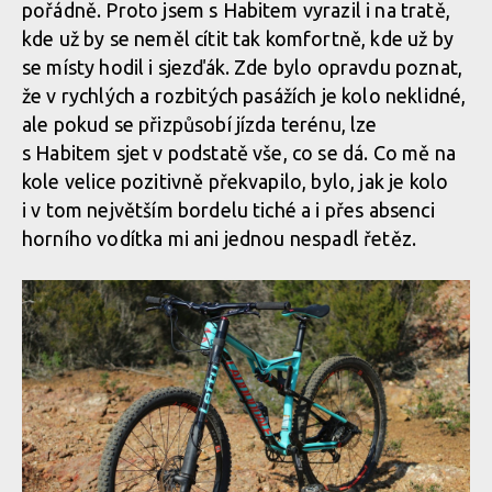
pořádně. Proto jsem s Habitem vyrazil i na tratě,
kde už by se neměl cítit tak komfortně, kde už by
se místy hodil i sjezďák. Zde bylo opravdu poznat,
že v rychlých a rozbitých pasážích je kolo neklidné,
ale pokud se přizpůsobí jízda terénu, lze
s Habitem sjet v podstatě vše, co se dá. Co mě na
kole velice pozitivně překvapilo, bylo, jak je kolo
i v tom největším bordelu tiché a i přes absenci
horního vodítka mi ani jednou nespadl řetěz.