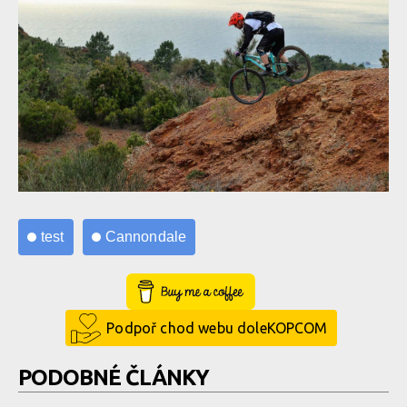
test
Cannondale
Buy Me a Coffee
Podpoř chod webu doleKOPCOM
PODOBNÉ ČLÁNKY