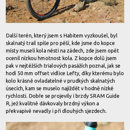
Další terén, který jsem s Habitem vyzkoušel, byl
skalnatý trail spíše pro pěší, kde jsme do kopce
místy museli kola nésti na zádech, zde jsem opět
ocenil nízkou hmotnost kola. Z kopce dolů jsem
pak v nejtěžších trialových pasážích poznal, jak se
hodí 50 mm offset vidlice Lefty, díky kterému bylo
kolo krásně ovladatelné v prudkých skalnatých
úsecích, kam se muselo najíždět v hodně nízké
rychlosti. Dobře se projevily i brzdy SRAM Guide
R, jež kvalitně dávkovaly brzdný výkon a
překvapivě nevadly i při dlouhých sjezdech.