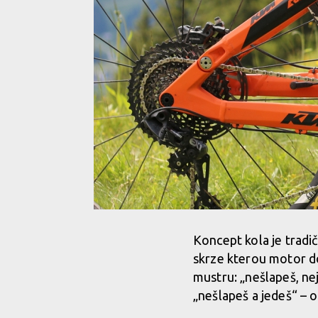
Koncept kola je tradi
skrze kterou motor d
mustru: „nešlapeš, nej
„nešlapeš a jedeš“ – 