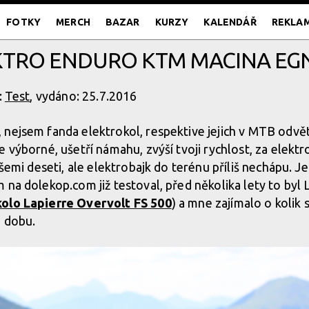
FOTKY
MERCH
BAZAR
KURZY
KALENDÁŘ
REKLA
EKTRO ENDURO KTM MACINA EGN
:
Test
, vydáno: 25.7.2016
nejsem fanda elektrokol, respektive jejich v MTB odvět
 výborné, ušetří námahu, zvýší tvoji rychlost, za elektr
 všemi deseti, ale elektrobajk do terénu příliš nechápu.
na dolekop.com již testoval, před několika lety to byl L
kolo Lapierre Overvolt FS 500
) a mne zajímalo o kolik 
u dobu.