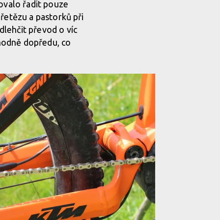
ňovalo řadit pouze
ě řetězu a pastorků při
odlehčit převod o víc
t hodně dopředu, co