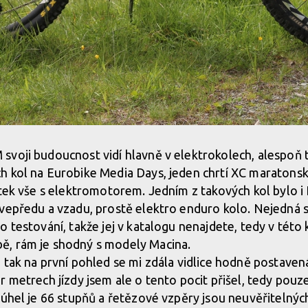
voji budoucnost vidí hlavně v elektrokolech, alespoň 
 kol na Eurobike Media Days, jeden chrtí XC maratonský
ytek vše s elektromotorem. Jedním z takových kol bylo 
vepředu a vzadu, prostě elektro enduro kolo. Nejedná s
o testování, takže jej v katalogu nenajdete, tedy v této
, rám je shodný s modely Macina.
 tak na první pohled se mi zdála vidlice hodně postaven
 metrech jízdy jsem ale o tento pocit přišel, tedy pouze
 úhel je 66 stupňů a řetězové vzpěry jsou neuvěřitelnýc