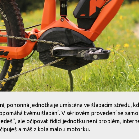
ční, pohonná jednotka je umístěna ve šlapacím středu, k
opomáhá tvému šlapání. V sériovém provedení se samo
edeš“, ale očipovat řídící jednotku není problém, intern
očipuješ a máš z kola malou motorku.