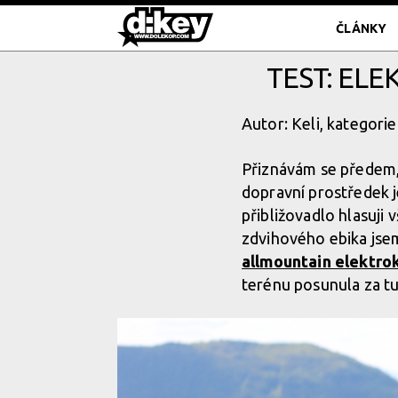
ČLÁNKY
TEST: EL
Autor: Keli, kategorie
Přiznávám se předem, 
dopravní prostředek je
přibližovadlo hlasuji
zdvihového ebika jsem 
allmountain elektro
terénu posunula za t