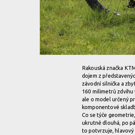
Rakouská značka KTM s
dojem z představených
závodní silnička a zb
160 milimetrů zdvihu 
ale o model určený pr
komponentové skladbě
Co se týče geometrie,
ukrutně dlouhá, po pár
to potvrzuje, hlavový