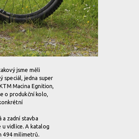
takový jsme měli
 speciál, jedna super
i KTM Macina Egnition,
e o produkční kolo,
 konkrétní
á a zadní stavba
 u vidlice. A katalog
h 494 milimetrů.