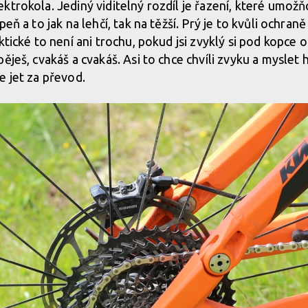
ktrokola. Jediný viditelný rozdíl je řazení, které umož
eň a to jak na lehčí, tak na těžší. Prý je to kvůli ochran
ktické to není ani trochu, pokud jsi zvyklý si pod kopce 
pěješ, cvakáš a cvakáš. Asi to chce chvíli zvyku a mysle
e jet za převod.