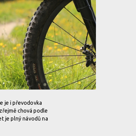
de je i převodovka
zřejmě chová podle
et je plný návodů na