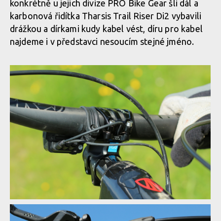
konkrétně u jejich divize PRO Bike Gear šli dál a
karbonová řidítka Tharsis Trail Riser Di2 vybavili
drážkou a dírkami kudy kabel vést, díru pro kabel
najdeme i v představci nesoucím stejné jméno.
Test: Shimano XTR Di2 - vyzkoušel jsem elektrický eRko