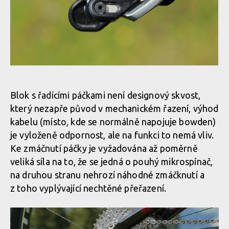
Test: Shimano XTR Di2 - vyzkoušel jsem elektrický eRko
Test: Shimano XTR Di2 - vyzkoušel jsem elektrický eRko
Blok s řadícími páčkami není designový skvost,
který nezapře původ v mechanickém řazení, výhod
Test: Shimano XTR Di2 - vyzkoušel jsem elektrický eRko
kabelu (místo, kde se normálně napojuje bowden)
je vyloženě odpornost, ale na funkci to nemá vliv.
Ke zmáčnutí páčky je vyžadována až poměrně
Test: Shimano XTR Di2 - vyzkoušel jsem elektrický eRko
veliká síla na to, že se jedná o pouhý mikrospínač,
na druhou stranu nehrozí náhodné zmáčknutí a
z toho vyplývající nechtěné přeřazení.