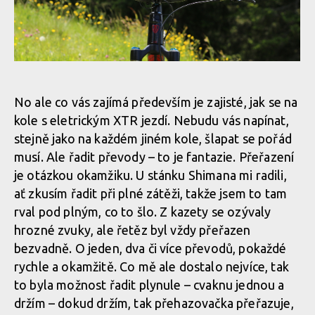
Test: Shimano XTR Di2 - vyzkoušel jsem elektrický eRko
Test: Shimano XTR Di2 - vyzkoušel jsem elektrický eRko
Test: Shimano XTR Di2 - vyzkoušel jsem elektrický eRko
No ale co vás zajímá především je zajisté, jak se na
kole s eletrickým XTR jezdí. Nebudu vás napínat,
Test: Shimano XTR Di2 - vyzkoušel jsem elektrický eRko
stejně jako na každém jiném kole, šlapat se pořád
musí. Ale řadit převody – to je fantazie. Přeřazení
je otázkou okamžiku. U stánku Shimana mi radili,
Test: Shimano XTR Di2 - vyzkoušel jsem elektrický eRko
ať zkusím řadit při plné zátěži, takže jsem to tam
rval pod plným, co to šlo. Z kazety se ozývaly
hrozné zvuky, ale řetěz byl vždy přeřazen
bezvadně. O jeden, dva či více převodů, pokaždé
rychle a okamžitě. Co mě ale dostalo nejvíce, tak
to byla možnost řadit plynule – cvaknu jednou a
držím – dokud držím, tak přehazovačka přeřazuje,