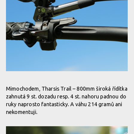
Test: Shimano XTR Di2 - vyzkoušel jsem elektrický eRko
Test: Shimano XTR Di2 - vyzkoušel jsem elektrický eRko
Test: Shimano XTR Di2 - vyzkoušel jsem elektrický eRko
Mimochodem, Tharsis Trail – 800mm široká řídítka
zahnutá 9 st. dozadu resp. 4 st. nahoru padnou do
Test: Shimano XTR Di2 - vyzkoušel jsem elektrický eRko
ruky naprosto fantasticky. A váhu 214 gramů ani
nekomentuji.
Test: Shimano XTR Di2 - vyzkoušel jsem elektrický eRko