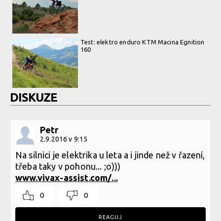
Test: elektro enduro KTM Macina Egnition
160
DISKUZE
Petr
2.9.2016 v 9:15
Na silnici je elektrika u leta a i jinde než v řazení,
třeba taky v pohonu... ;o)))
www.vivax-assist.com/...
0
0
REAGUJ