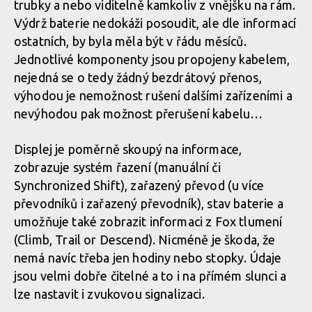
trubky a nebo viditelně kamkoliv z vnějšku na rám.
Výdrž baterie nedokáži posoudit, ale dle informací
ostatních, by byla měla být v řádu měsíců.
Jednotlivé komponenty jsou propojeny kabelem,
nejedná se o tedy žádný bezdrátový přenos,
výhodou je nemožnost rušení dalšími zařízeními a
nevýhodou pak možnost přerušení kabelu…
Displej je poměrně skoupý na informace,
zobrazuje systém řazení (manuální či
Synchronized Shift), zařazený převod (u více
převodníků i zařazený převodník), stav baterie a
umožňuje také zobrazit informaci z Fox tlumení
(Climb, Trail or Descend). Nicméně je škoda, že
nemá navíc třeba jen hodiny nebo stopky. Údaje
jsou velmi dobře čitelné a to i na přímém slunci a
lze nastavit i zvukovou signalizaci.