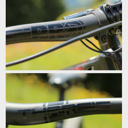
Test: Shimano XTR Di2 - vyzkoušel jsem elektrický eRko
Test: Shimano XTR Di2 - vyzkoušel jsem elektrický eRko
Test: Shimano XTR Di2 - vyzkoušel jsem elektrický eRko