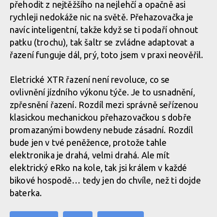
přehodit z nejtěžšího na nejlehčí a opačně asi
rychleji nedokáže nic na světě. Přehazovačka je
navíc inteligentní, takže když se ti podaří ohnout
patku (trochu), tak šaltr se zvládne adaptovat a
řazení funguje dál, prý, toto jsem v praxi neověřil.
Eletrické XTR řazení není revoluce, co se
ovlivnění jízdního výkonu týče. Je to usnadnění,
zpřesnění řazení. Rozdíl mezi správně seřízenou
klasickou mechanickou přehazovačkou s dobře
promazanými bowdeny nebude zásadní. Rozdíl
bude jen v tvé peněžence, protože tahle
elektronika je drahá, velmi drahá. Ale mít
elektrický eRko na kole, tak jsi králem v každé
bikové hospodě… tedy jen do chvíle, než ti dojde
baterka.