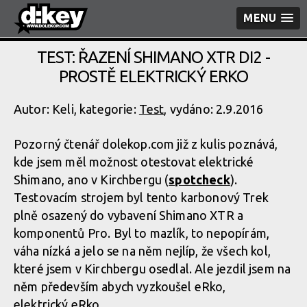
MENU
TEST: ŘAZENÍ SHIMANO XTR DI2 -
PROSTĚ ELEKTRICKÝ ERKO
Autor: Keli, kategorie:
Test
, vydáno: 2.9.2016
Pozorný čtenář dolekop.com již z kulis poznává,
kde jsem měl možnost otestovat elektrické
Shimano, ano v Kirchbergu (
spotcheck
).
Testovacím strojem byl tento karbonový Trek
plně osazený do vybavení Shimano XTR a
komponentů Pro. Byl to mazlík, to nepopírám,
váha nízká a jelo se na něm nejlíp, že všech kol,
které jsem v Kirchbergu osedlal. Ale jezdil jsem na
něm především abych vyzkoušel eRko,
elektrický eRko.