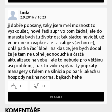
loda
2.9.2016 v 10:23
jj dobře popsany, taky jsem měl možnost to
vyzkoušet, nové řadí supr vo tom žádná, ale do
marastu bych tu životnost tak sladce neviděl, už
vubec ne na vapku- ale ta zabije všechno :-),
ohlá patka řadí blbě i na klasice, jen bych dodal
že je tam ne uplně jednoduchá a častá
aktualizace na vebu - ale to nebude pro většinu
asi problem, jinak to vidim spiš na ty pupkaty
managery s fulem na silnici a po par kilakach u
hospody než na normal bajkach hehe
0
0
REAGUJ
KOMENTÁŘE