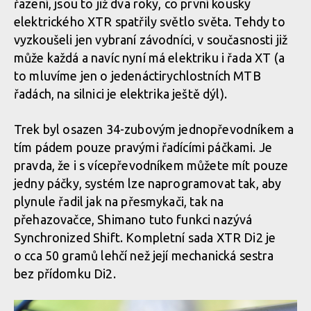
řazení, jsou to již dva roky, co první kousky
elektrického XTR spatřily světlo světa. Tehdy to
vyzkoušeli jen vybraní závodníci, v současnosti již
může každá a navíc nyní má elektriku i řada XT (a
to mluvíme jen o jedenáctirychlos­tních MTB
řadách, na silnici je elektrika ještě dýl).
Trek byl osazen 34-zubovým jednopřevodníkem a
tím pádem pouze pravými řadícími páčkami. Je
pravda, že i s vícepřevodníkem můžete mít pouze
jedny páčky, systém lze naprogramovat tak, aby
plynule řadil jak na přesmykači, tak na
přehazovačce, Shimano tuto funkci nazývá
Synchronized Shift. Kompletní sada XTR Di2 je
o cca 50 gramů lehčí než její mechanická sestra
bez přídomku Di2.