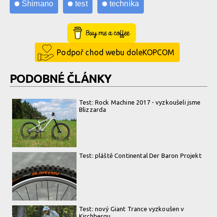
Shimano
test
technika
Buy Me a Coffee
Podpoř chod webu doleKOPCOM
PODOBNÉ ČLÁNKY
Test: Rock Machine 2017 - vyzkoušeli jsme
Blizzarda
Test: pláště Continental Der Baron Projekt
Test: nový Giant Trance vyzkoušen v
Kirchbergu