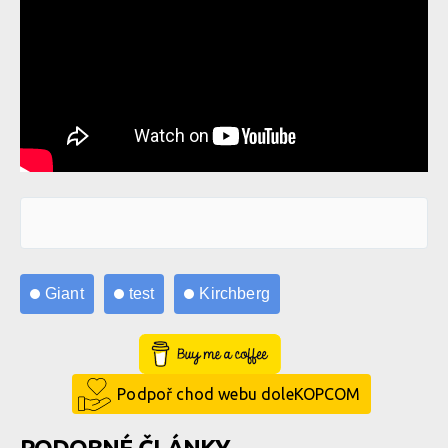
Giant
test
Kirchberg
Buy Me a Coffee
Podpoř chod webu doleKOPCOM