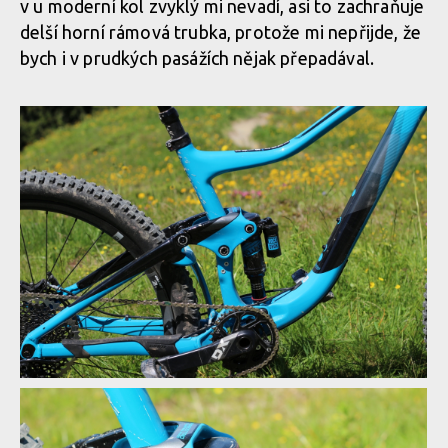
v u moderní kol zvyklý mi nevadí, asi to zachraňuje
delší horní rámová trubka, protože mi nepřijde, že
bych i v prudkých pasážích nějak přepadával.
Giant Trance - karbonová přepáka