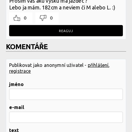
Prosím vás aku vyšku má jazdec ?
Lebo ja mám. 182cm a neviem či M alebo L. :)
0
0
REAGUJ
KOMENTÁŘE
Publikovat jako anonymní uživatel -
přihlášení
,
registrace
jméno
e-mail
text