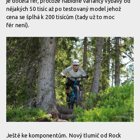
je docela fér, protože nabídne varianty výbavy od
nějakých 50 tisíc až po testovaný model jehož
cena se šplhá k 200 tisícům (tady už to moc
fér není).
Ještě ke komponentům. Nový tlumič od Rock