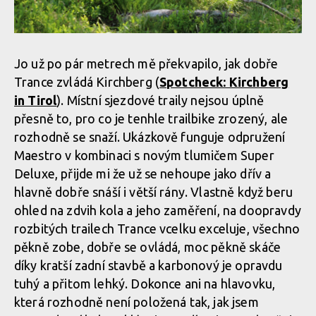
Jo už po pár metrech mě překvapilo, jak dobře
Trance zvládá Kirchberg (
Spotcheck: Kirchberg
in Tirol
). Místní sjezdové traily nejsou úplně
přesně to, pro co je tenhle trailbike zrozený, ale
rozhodně se snaží. Ukázkově funguje odpružení
Maestro v kombinaci s novým tlumičem Super
Deluxe, přijde mi že už se nehoupe jako dřív a
hlavně dobře snáší i větší rány. Vlastně když beru
ohled na zdvih kola a jeho zaměření, na doopravdy
rozbitých trailech Trance vcelku exceluje, všechno
pěkně zobe, dobře se ovládá, moc pěkně skáče
díky kratší zadní stavbě a karbonový je opravdu
tuhý a přitom lehký. Dokonce ani na hlavovku,
která rozhodně není položená tak, jak jsem