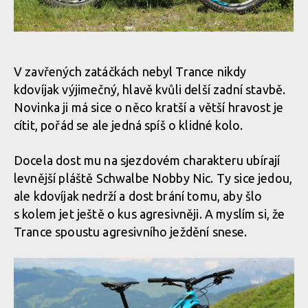
Giant Trance
V zavřených zatáčkách nebyl Trance nikdy
kdovíjak výjimečný, hlavě kvůli delší zadní stavbě.
Giant Trance
Novinka ji má sice o něco kratší a větší hravost je
cítit, pořád se ale jedná spíš o klidné kolo.
Docela dost mu na sjezdovém charakteru ubírají
levnější pláště Schwalbe Nobby Nic. Ty sice jedou,
ale kdovíjak nedrží a dost brání tomu, aby šlo
s kolem jet ještě o kus agresivněji. A myslím si, že
Trance spoustu agresivního ježdění snese.