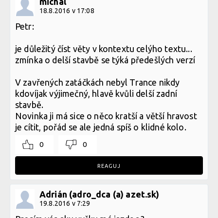
michal
18.8.2016 v 17:08
Petr:
je důležitý číst věty v kontextu celýho textu...
zmínka o delší stavbě se týká předešlých verzí
V zavřených zatáčkách nebyl Trance nikdy
kdovíjak výjimečný, hlavě kvůli delší zadní
stavbě.
Novinka ji má sice o něco kratší a větší hravost
je cítit, pořád se ale jedná spíš o klidné kolo.
0
0
REAGUJ
Adrián (adro_dca (a) azet.sk)
19.8.2016 v 7:29