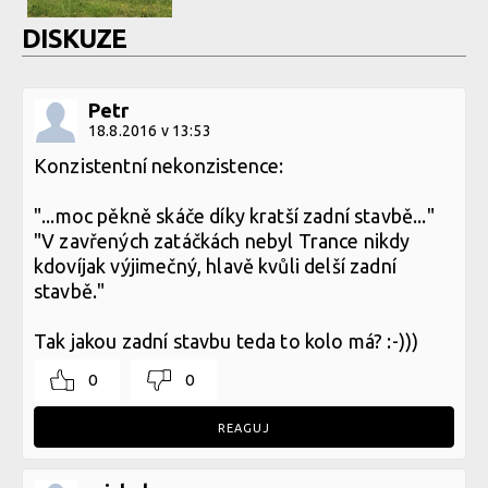
DISKUZE
Petr
18.8.2016 v 13:53
Konzistentní nekonzistence:
"...moc pěkně skáče díky kratší zadní stavbě..."
"V zavřených zatáčkách nebyl Trance nikdy
kdovíjak výjimečný, hlavě kvůli delší zadní
stavbě."
Tak jakou zadní stavbu teda to kolo má? :-)))
0
0
REAGUJ