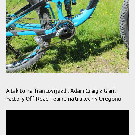
Giant Trance - SRAM Eagle
Giant Trance- SRAM Eagle
A tak to na Trancovi jezdil Adam Craig z Giant
Factory Off-Road Teamu na trailech v Oregonu
Giant Trance- SRAM Eagle