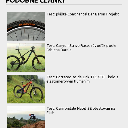
PODOBNÉ ČLÁNKY
Test: pláště Continental Der Baron Projekt
Test: Canyon Strive Race, závoďák podle
Fabiena Barela
Test: Corratec Inside Link 175 XTB - kolo s
elastomerovým tlumením
Test: Cannondale Habit SE otestován na
Elbě