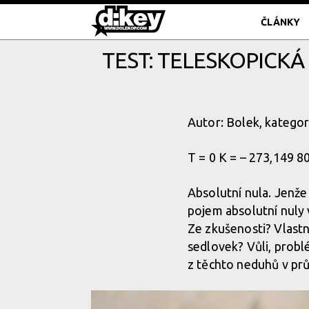
ČLÁNKY
TEST: TELESKOPICKÁ
Autor: Bolek, kategor
T = 0 K = – 273,149 8
Absolutní nula. Jenže
pojem absolutní nuly v
Ze zkušenosti? Vlastn
sedlovek? Vůli, probl
z těchto neduhů v prů