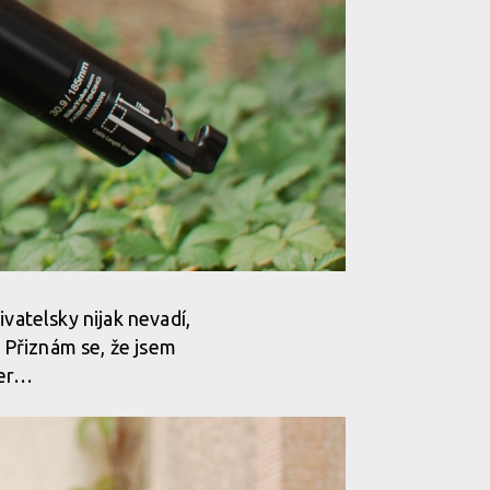
vatelsky nijak nevadí,
 Přiznám se, že jsem
der…