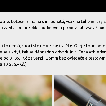
ročně. Letošní zima na sníh bohatá, však na tuhé mrazy 
 zažili. I po několika hodinovém promrznutí vše až nu
i to nemá, chodí stejně v zimě i v létě. Olej z toho net
 se a když, tak se dá snadno odvzdušnit. Cena vzhlede
 je od 8135,–Kč za verzi 125mm bez ovladače a testov
za 10 685,–Kč.)