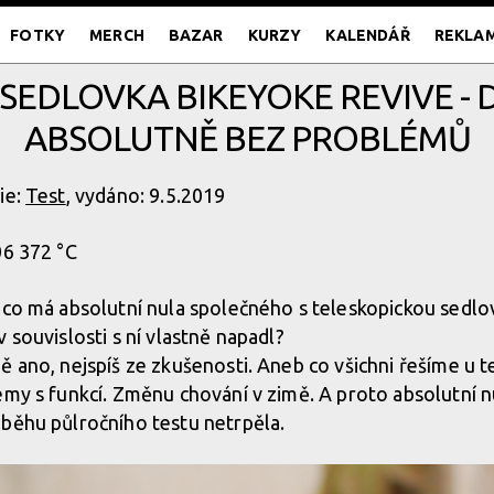
FOTKY
MERCH
BAZAR
KURZY
KALENDÁŘ
REKLA
 SEDLOVKA BIKEYOKE REVIVE 
ABSOLUTNĚ BEZ PROBLÉMŮ
ie:
Test
, vydáno: 9.5.2019
06 372 °C
 co má absolutní nula společného s teleskopickou sedl
 souvislosti s ní vlastně napadl?
ě ano, nejspíš ze zkušenosti. Aneb co všichni řešíme u 
émy s funkcí. Změnu chování v zimě. A proto absolutní 
běhu půlročního testu netrpěla.