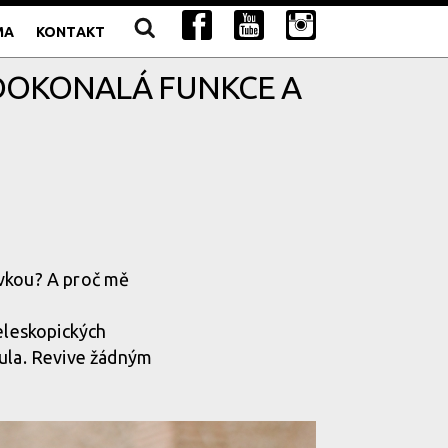
MA
KONTAKT
- DOKONALÁ FUNKCE A
ovkou? A proč mě
teleskopických
nula. Revive žádným