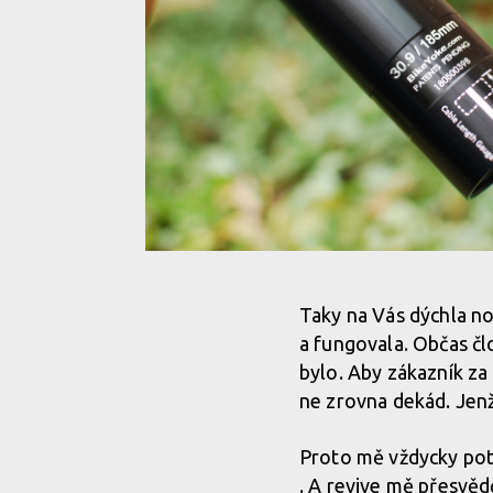
Test: teleskopická sedlovka BikeYoke Revive - dok
problémů
Taky na Vás dýchla nos
a fungovala. Občas čl
bylo. Aby zákazník za
Test: teleskopická sedlovka BikeYoke Revive - dok
ne zrovna dekád. Jenže
problémů
Proto mě vždycky potěš
. A revive mě přesvědč