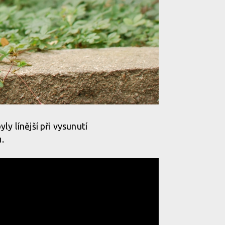
y línější při vysunutí
.