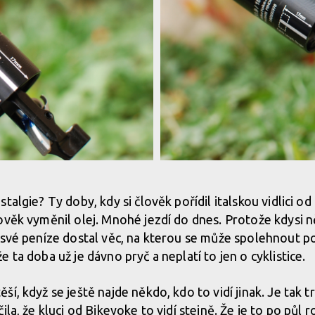
onalá funkce a absolutně bez
Test: teleskopická sedlovka BikeY
problémů
talgie? Ty doby, kdy si člověk pořídil italskou vidlici od
ověk vyměnil olej. Mnohé jezdí do dnes. Protože kdysi n
 své peníze dostal věc, na kterou se může spolehnout p
onalá funkce a absolutně bez
Test: teleskopická sedlovka BikeY
 ta doba už je dávno pryč a neplatí to jen o cyklistice.
problémů
í, když se ještě najde někdo, kdo to vidí jinak. Je tak t
ila, že kluci od Bikeyoke to vidí stejně. Že je to po půl