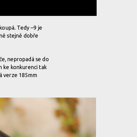
skoupá. Tedy –9 je
dně stejně dobře
eče, nepropadá se do
m ke konkurenci tak
aná verze 185mm