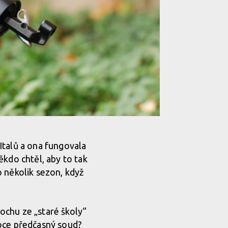
oke Revive - dokonalá funkce a absolutně bez
 Italů a ona fungovala
ěkdo chtěl, aby to tak
o několik sezon, když
oke Revive - dokonalá funkce a absolutně bez
rochu ze „staré školy“
 roce předčasný soud?