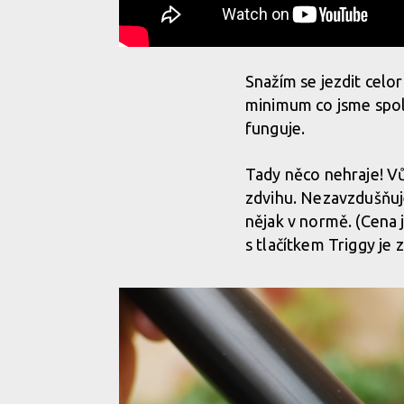
Snažím se jezdit celo
minimum co jsme spolu
funguje.
Tady něco nehraje! Vůl
zdvihu. Nezavzdušňuje
nějak v normě. (Cena
s tlačítkem Triggy je 