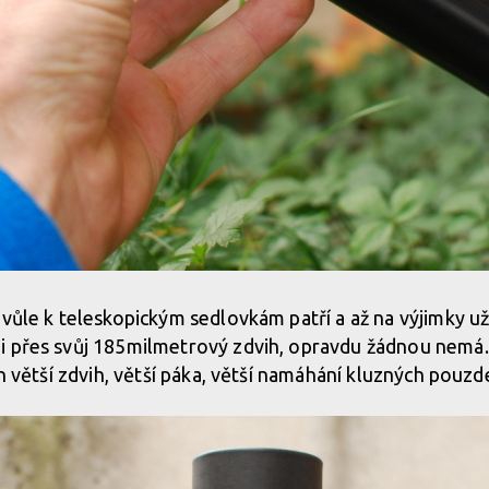
vůle k teleskopickým sedlovkám patří a až na výjimky uži
i přes svůj 185milmetrový zdvih, opravdu žádnou nemá.
en větší zdvih, větší páka, větší namáhání kluzných pouz